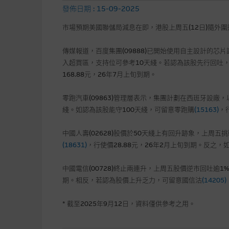
發佈日期 : 15-09-2025
市場預期美國聯儲局減息在即，港股上周五(12日)隨外圍
傳媒報道，百度集團(09888)已開始使用自主設計的芯片
入超買區，支持位可參考10天綫。若認為該股先行回吐
168.88元，26年7月上旬到期。
零跑汽車(09863)管理層表示，集團計劃在西班牙設廠
綫。如認為該股能守100天綫，可留意零跑購
(15163)
，
中國人壽(02628)股價於50天綫上有回升跡象，上周
(18631)
，行使價28.88元，26年2月上旬到期。反之
中國電信(00728)終止兩連升，上周五股價逆市回吐逾
期。相反，若認為股價上升乏力，可留意國信沽
(14205)
* 截至2025年9月12日，資料僅供參考之用。