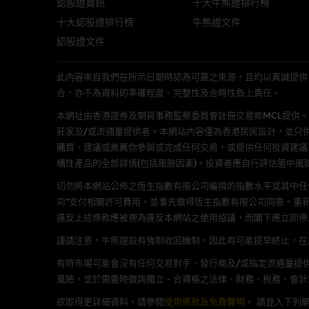
認股證資訊
十大牛熊證排行榜
網站內容的依賴而導致的損失或
十大認股證排行榜
牛熊證文件
本使用條款的所有方面均受香港
認股證文件
此內容來自我們在所示日期時認為可靠之來源，且均以真誠提供。然而，Mac
與結構性產品有關的風險
合，亦不為資料的準確程度、完整性及合時性負上責任。
結構性產品並無抵押品，如發行
本網址由香港證券及期貨事務監察委員會註冊交易商MCL提供。MCL為本文
來表現。產品的第二市場可能有
莊家及/或流通量提供者。本網站內容僅為香港居民設計，並只
性產品的詳情及自行評估箇中風險
購買、建議或推薦你參與或完成任何交易，或提供任何投資建議
損失全部投資；而(ii)R類牛熊
構性產品的全部詳情(包括風險因素)。投資者應自行評估箇中風
切勿將本網站公佈之恆生指數有限公司編撰的指數水平或其中任
網站連結
司”支付相關許可費用，並事先徵得恆生指數有限公司同意。重
違反上述條款應被視為違反本網站之使用協議，而閣下應立即停
本網站或載有連接非由麥格理集
謹請注意，牛熊證設有強制收回機制，因此有可能提早終止，在此情
站的內容及所介紹的產品或服務
議閣下自行向本網站述及或連接
有時市場可能會沒有任何交易對手、發行商及/或指定流通量提供
風險，並於需要時徵詢獨立、合資格之法律、財務、稅務、會計
本網站雖連接第三者管理的網站
欲取得更詳細資料，請參閱
使用條款及免責聲明
。
請登入下列