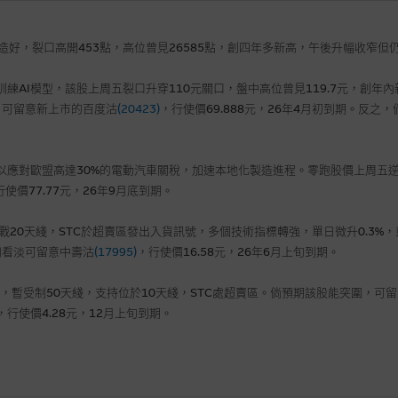
造好，裂口高開453點，高位曾見26585點，創四年多新高，午後升幅收窄但
訓練AI模型，該股上周五裂口升穿110元關口，盤中高位曾見119.7元，創年內
，可留意新上市的百度沽
(20423)
，行使價69.888元，26年4月初到期。反
，以應對歐盟高達30%的電動汽車關稅，加速本地化製造進程。零跑股價上周五逆
行使價77.77元，26年9月底到期。
五挑戰20天綫，STC於超賣區發出入貨訊號，多個技術指標轉強，單日微升0.3
，如看淡可留意中壽沽
(17995)
，行使價16.58元，26年6月上旬到期。
1%，暫受制50天綫，支持位於10天綫，STC處超賣區。倘預期該股能突圍，可
，行使價4.28元，12月上旬到期。