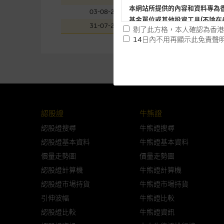
本網站所提供的內容和資料專為
03-08-2026
上午
基金單位或其他投資工具(不論在
31-07-2026
下午
剔了此方格，本人確認為香港
14日內不用再顯示此免責聲
提供網站內容的基準 – 使
網站內容來自我們在所示日期時
未必完整或準確。麥格理集團不
予更改或刪除，而毋須作出通知
認股證
牛熊證
任何指示價格報價、公開資料或
的，因此並不保證該類報價單、
認股證搜尋
牛熊證搜尋
績並不保證將來表現。網站內容
認股證基本資料
牛熊證基本資料
何用途上均完整、可靠、準確、
價量走勢圖
價量走勢圖
認股證計算機
牛熊證計算機
網站內容不構成要約及徵求要約
認股證市場持貨
牛熊證市場持貨
而成，但不包括麥格理集團職員
引伸波幅
牛熊證比較
在法律最大許可的情況下，麥格
認股證比較
牛熊證資訊
連結的第三者網站，在任何用途