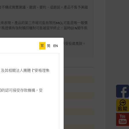
向香港居民提供，並不構成買賣建議、邀請、要約、或遊説。產品不售予美國
來表現。產品的第二市場可能有限而MCL可能是唯一報價
牛熊證備有強制贖回機制可能被提早終止，届時(i) N類牛熊
於MBL之存款或其他負債。任何投資均需承受投資風險，
繁
简
EN
整度或合時性負上責任。
格理”) 及其相關法人團體 (”麥格理集
332
23946
國購13281
3 542)的認可接受存款機構，受
上市沽16000
5
3
71
5230