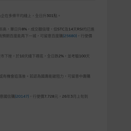
仍企在多條平均綫上，全日升301點。
新高，單日升8%，成交額倍增，但STC及14天RSI均已進
之，倘預期百度能再下一城，可留意百度購
(25680)
，行使價
市下挫，於10天綫下尋底，全日跌2%，並考驗100天
%，或有機會追落後。若認為國壽能破阻力，可留意中壽購
留意國信購
(20147)
，行使價7.728元，26年3月上旬到