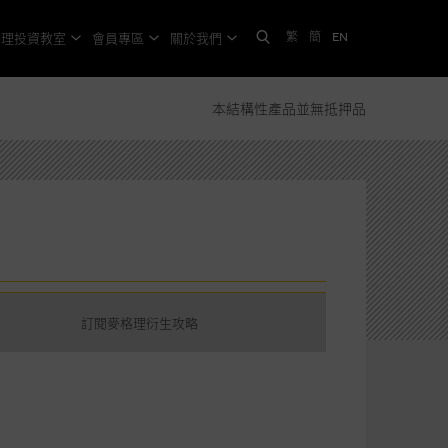
繁
簡
EN
格理投資教室
會員專區
關於我們
本結構性產品並無抵押品
訂閱麥格理衍生攻略