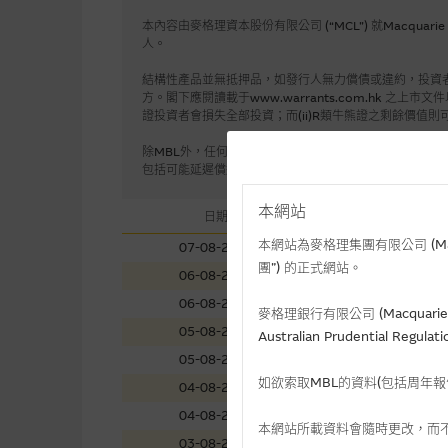
本內容由麥格理資本股份有限公司 (“MCL”) 就Macquarie
人。
結構性產品並無抵押品，如發行人無力償債或違約，投資
方。閣下應閱讀載于www.warrants.com.hk
證投資者會損失全部投資；而(ii)R類牛熊證之剩餘價值則
除MBL外，任何在本文所提到的麥格理集團機構均非19
包括可能延遲償還款項，以及已投資本金之全盤損失。MB
本網站
日期
時間
本網站為麥格理集團有限公司 (Macqua
07-08-2026
上午
團”) 的正式網站。
06-08-2026
下午
06-08-2026
上午
麥格理銀行有限公司 (Macquarie 
05-08-2026
下午
Australian Prudential Re
05-08-2026
上午
如欲索取MBL的資料(包括周年
04-08-2026
下午
04-08-2026
上午
本網站所載資料會隨時更改，而
03-08-2026
下午