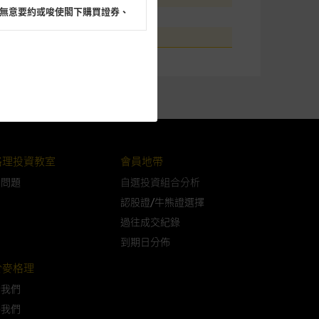
無意要約或唆使閣下購買證券、
17
096
閣下的目的而言，網站內容可能
所載的意見、預測及其他資料可
格理投資教室
會員地帶
及參數並非唯一可以合理選擇到
表現或回報將來會實現。過去業
問問題
自選投資組合分析
作陳述，亦不保證網站內容在任
認股證/牛熊證選擇
適用的的法律及/或法規所規定。
過往成交紀錄
到期日分佈
由麥格理集團所準備的資料編製
於麥格理
於我們
證網站內容，或任何與本網站相
絡我們
錯誤、失實、遺漏、或任何人士對