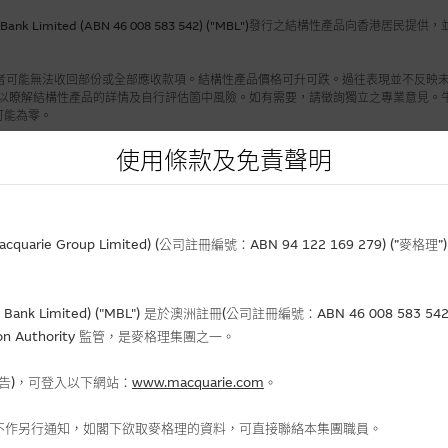
 Bank Limited (ABN 46 008 583 542) ("MBL")發行之結構性產品
者可能無法收回部份或全部應收款項。結構性產品價格可升可跌。過往表現並不反映未
 之上市文件以瞭解結構性產品的詳情及自行評估箇中風險。如有需要，請徵詢獨立之專業意見。
可能為零。
59年《銀行法》（澳大利亞聯邦）下認可之接受存款機構。該等機構之責任，並不相當
使用條款及免責聲明
L並不對該等機構的責任作出任何保證或提供任何保障。MCL不為資料的準確度、完
標題
rie Group Limited) (公司註冊編號：ABN 94 122 169 279) (”麥
寧德高開後轉跌 留意購15232、沽28
金價見逾1個月高位 留意S金購29061、沽
多隻資源股見1個月高位 留意招金購13837、紫
Bank Limited) ("MBL") 是於澳洲註冊(公司註冊編號：ABN 46 008 58
建滔積層板見底上試10天綫 留意購15890、新
gulation Authority 監管，是麥格理集團之一。
渣打高位整固 留意新上市購1599
報告)，可登入以下網站：
www.macquarie.com
。
生科股早市跑出 留意康龍購2932
藥明進入整固格局 留意新上市購159
不作另行通知，如閣下欲取麥格理的資料，可直接聯絡本集團職員。
比亞迪見2個月高位 留意購14166、沽1