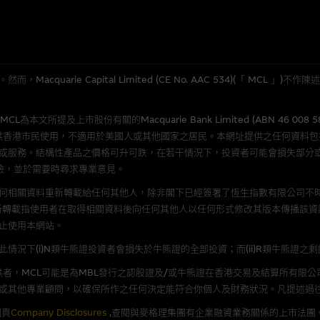
損毀，亦一概不會承擔責任或債務。
法例管限。
quarie Capital Limited (CE No. AAC 534)(「 MC
人無力償債或違約，投資者可能無法收回部份或全部應收款項。結構性產品價格
所提及上市股份有關的Macquarie Bank Limited (ABN 46 008 
限而麥格理資本股份有限公司可能是唯一報價方。閣下應閱讀載于
www.warran
供香港市民使用，不適用於美國人或其他國家之居民。本網址提供之任何資料
。如有需要，請徵詢獨立之專業意見。牛熊證備有強制贖回機制可能被提早終止，
或服務。結構性產品之價格可升可跌，在若干情況下，投資者可能會損失部分
證之剩餘價值則可能為零。
險，並於需要時尋求專業意見。
何相關資料重新轉載給任何其他人，除非閣下已經簽署了恆生指數有限公司不時
新轉載指使用者在取得相關資料後向任何其他人以任何形式修改其版本傳播該資
止使用本網站。
團管理的網站的連結。此等連結純為方便閣下取得更多關於市場上相關產品及機
況下(i)N類牛熊證投資者會損失於牛熊證的全部投資；而(ii)R類牛熊證之
，均無任何操控權，因此對此等網站的內容及所介紹服務或產品是否準確或合適
的第三者查詢。此外，載有第三者網站的連結，不應視為該第三者推介本網站。
者，MCL可能是為MBL發行之認股證及/或牛熊證在香港交易及結算所有限
或其他專業顧問，以確保所作之任何決定能符合你個人及財務狀況。凡提述過
，但麥格理集團並非授權網站瀏覽者複製此等網站的任何內容，因該等內容可能
網頁
Company Disclosures
,查閱與麥格理集團有企業融資業務關係的上市法團