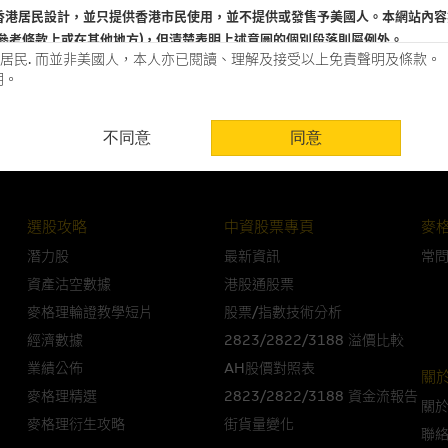
香港居民設計，並只提供香港市民使用，並不提供或發售予美國人。本網站內容
國泰周三業績高位爭持 留意購157
參考條款上或在其他地方)，但清楚表明上述意圖的個別段落則屬例外。
小米發佈會後受壓 留意購29740、沽15
居民. 而並非美國人，本人亦已閱讀、理解及接受以上免責聲明及條款。
明。
用時請考慮個人風險
不同意
同意
認為可靠之來源，且均以真誠提供。惟麥格理集團並無核實所有網站內容，故就
會，亦沒有義務更新網站內容，或修正任何其後變為明顯失實之地方。網站內容
。
選股攻略
中資股票專頁
麥
分析是基於我們相信的假設及參數而預備的，不構成我們提出的意見。所用假設
公開資料或分析為準確、完整或合理。我們不作陳述，亦不保證任何所示的指示
潛力股
最新資訊
常
來自我們在所示日期時認為可靠之來源，且均以真誠提供，然而，麥格理集團不
資產沽空數據
港股通股票
合時或適合，亦不為資料的準確程度、完整性及合時性負上責任，除非這是有關
麥格理輪證教學短片
股票/指數技術分析
經濟數據
2823/2822/3188 溢價比較
，或作為任何合約的根據，以購買或銷售任何證券、貸款或其他工具。網站內容
業績公佈
AH股價對照表
所知的資料。
產品的過去業績並不保證或預測將來表現。
關
麥格理精選
2823/2822/3188 資金流報告
關
理集團及其任何相關公司或其董事、高層職員、僱員或代理人不作陳述，亦不保
麥格理衍生攻略
街貨量變化
聯
方面均可靠、完整、合時及準確，對任何因任何形式(包括疏忽)由於網站內容的