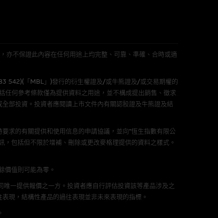
L 」)不作陳述，亦不保證此內容在任何用途上均完整、可靠、準確、合時或適
可升可跌。過往表現並不反映未
583 542)(「MBL」)發行的衍生權證及/或牛熊證及/或交易期權的
ts.com.hk
之上市文件以瞭解結構
包括任何參考條款僅為提供資料之用途，並不構成提出銷售、徵求
届時(i) N類牛熊證投資者會
或全部投資。投資者應閱讀上市文件內有關認股證及牛熊證及結
要求的有關提供和使用信息的申請協議，並向“恆生指數有限公
訊，包括但不限於增補、刪除或更改麥格理提供的資料之樣式。
構的資訊。麥格理集團對此等網
剩餘價值則可能為零。
，不作任何聲明。麥格理集團建
公司唯一提供報價之一方。投資者應自行評估投資該等產品涉及之
往表現，結構性產品的過往表現並非未來表現的指標。
屬他人的知識產權。
。