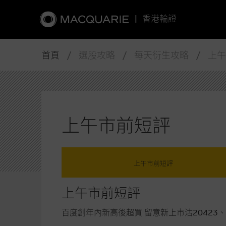
|
香港輪證
首頁
/ 選股攻略 / 每天衍生攻略 / 上
上午市前短評
上午市前短評
上午市前短評
百度創年內新高後超買 留意新上市沽20423、購