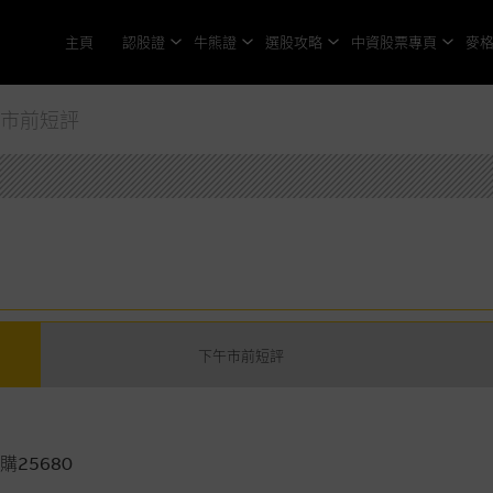
主頁
認股證
牛熊證
選股攻略
中資股票專頁
麥
午市前短評
下午市前短評
25680