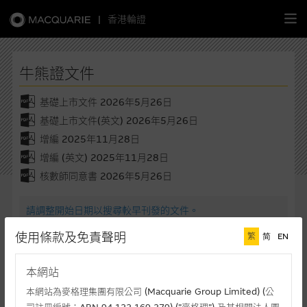
|
香港輪證
繁
簡
EN
牛熊證文件
基礎上市文件 2026年5月26日
基礎上市文件(英文) 2026年5月26日
主頁
增編 2025年11月28日
增編 (英文) 2025年11月28日
認股證
核數師同意書 2026年5月26日
牛熊證
請調整開始日期以搜尋較早刊發的文件。
開始日 - 結束日
使用條款及免責聲明
繁
简
EN
選股攻略
-
本網站
中資股票專頁
本網站為麥格理集團有限公司 (Macquarie Group Limited) (公
牛熊證代號