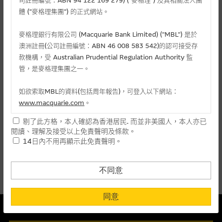
司註冊編號：ABN 94 122 169 279) (”麥格理”) 及其相關法人團
麥格理投資教室
體 (”麥格理集團”) 的正式網站。
請選擇
相關資產名稱
會員專區
麥格理銀行有限公司 (Macquarie Bank Limited) ("MBL") 是於
所有
公告類型
澳洲註冊(公司註冊編號：ABN 46 008 583 542)的認可接受存
關於我們
款機構，受 Australian Prudential Regulation Authority 監
重設
管，是麥格理集團之一。
搜尋
如欲索取MBL的資料(包括周年報告)，可登入以下網站：
www.macquarie.com
。
牛熊證代
發放時間
號
牛熊證名稱
公告類型
文件
剔了此方格，本人確認為香港居民. 而並非美國人，本人亦已
本網站所載資料會隨時更改，而不作另行通知，如閣下欲取麥格
閱讀、理解及接受以上免責聲明及條款。
理的資料，可直接聯絡本集團職員。
14日內不用再顯示此免責聲明。
沒有相關資料
本網站所提供的內容和資料專為香港居民設計，並只提供香港市
民使用，並不提供或發售予美國人。本網站內容無意要約或唆使
上一頁
下一頁
不同意
閣下購買證券、基金單位或其他投資工具(不論在參考條款上或在
其他地方)，但清楚表明上述意圖的個別段落則屬例外。
同意
本結構性產品並無抵押品
提供網站內容的基準 – 使用時請考慮個人風險
此內容來自我們在所示日期時認為可靠之來源，且均以真誠提供。然