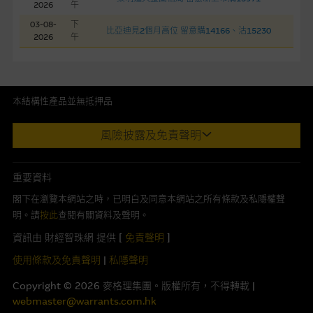
2026
午
定。
03-08-
下
比亞迪見2個月高位 留意購14166、沽15230
2026
午
網站內容不構成要約及徵求要約，或作為任何合約的根據，以購
買或銷售任何證券、貸款或其他工具。網站內容由麥格理集團所
準備的資料編製而成，但不包括麥格理集團職員所知的資料。
產
品的過去業績並不保證或預測將來表現。
本結構性產品並無抵押品
此內容來自我們在所示日期時認為可靠之來源，且均以真誠提供。然
在法律最大許可的情況下，麥格理集團及其任何相關公司或其董
風險披露及免責聲明
而，Macquarie Capital Limited (CE No. AAC 534)(「 MCL 」)不作陳
事、高層職員、僱員或代理人不作陳述，亦不保證網站內容，或
述，亦不保證此內容在任何用途上均完整、可靠、準確、合時或適合，
任何與本網站相連結的第三者網站，在任何用途方面均可靠、完
亦不為資料的準確程度、完整性及合時性負上責任。
整、合時及準確，對任何因任何形式(包括疏忽)由於網站內容的
重要資料
錯誤、失實、遺漏、或任何人士對網站內容的依賴而導致的損失
本網址由香港證券及期貨事務監察委員會註冊交易商MCL提供。MCL為
閣下在瀏覽本網站之時，已明白及同意本網站之所有條款及私隱權聲
或損毀，亦一概不會承擔責任或債務。
本文所提及上市股份有關的Macquarie Bank Limited (ABN 46 008
明。請
按此
查閱有關資料及聲明。
583 542)(「MBL」)發行的衍生權證及/或牛熊證及/或交易期權的莊家
資訊由 財經智珠網 提供 [
免責聲明
]
本使用條款的所有方面均受香港法例管限。
及/或流通量提供者。本網站內容僅為香港居民設計，並只供香港市民使
用，不適用於美國人或其他國家之居民。本網址提供之任何資料包括任
使用條款及免責聲明
|
私隱聲明
與結構性產品有關的風險
何參考條款僅為提供資料之用途，並不構成提出銷售、徵求購買、建議
Copyright ©
2026
麥格理集團。版權所有，不得轉載 |
或推薦你參與或完成任何交易，或提供任何投資建議或服務。結構性產
結構性產品並無抵押品，如發行人無力償債或違約，投資者可能
webmaster@warrants.com.hk
品之價格可升可跌，在若干情況下，投資者可能會損失部分或全部投
無法收回部份或全部應收款項。結構性產品價格可升可跌。過往