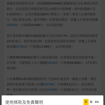
麥格理投資教室
業績股表現榮辱互見，再鼎醫藥(09688)股價績後急升15.3%見1個月
高位，此前該股公佈截至6月底止6個月中期業績，期內虧損擴大至
會員專區
1.02億美元，去年同期虧損8917萬美元，惟第二季收入1.063億美
元，環比增長11%，勝市預期。投資者如看好，部署上可留意再鼎購
關於我們
(29025)
，行使價29.688元，11月尾到期。
至於美高梅中國(02282)股價半日逆市跌5.7%，該股公佈期純利錄得
19.01億元，按年跌20.2%。投資者如有意趁低吸納，部署上可留意
美高購
(27854)
，行使價15.688元，12月尾到期。
小鵬集團(09868)股價半日破底後回穩，投資者如看好該股後市進一
步反彈，可留意新上市小鵬購
(16050)
，行使價68.888元，27年4月
尾到期。
小米集團(01810)股價連跌3日下試50天綫支持，輪證上部署，看好
該股的投資者可留意小米購
(29740)
，行使價43.21元，12月尾到
期。相反看淡則可留意小米沽
(15096)
，行使價18.1元，27年4月尾
到期。
使用條款及免責聲明
繁
简
EN