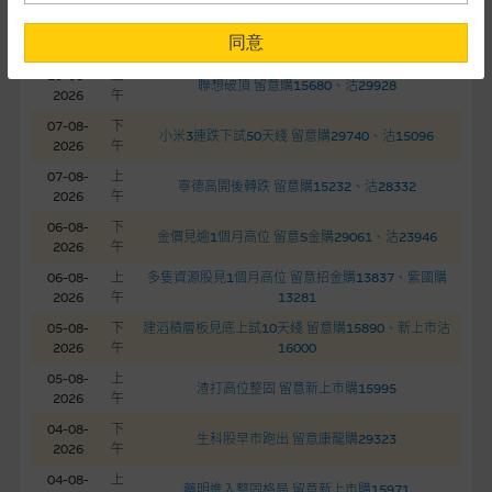
閣下購買證券、基金單位或其他投資工具(不論在參考條款上或在
時
其他地方)，但清楚表明上述意圖的個別段落則屬例外。
同意
日期
間
標題
10-08-
上
提供網站內容的基準 – 使用時請考慮個人風險
聯想破頂 留意購15680、沽29928
2026
午
網站內容來自我們在所示日期時認為可靠之來源，且均以真誠提
07-08-
下
小米3連跌下試50天綫 留意購29740、沽15096
供。惟麥格理集團並無核實所有網站內容，故就閣下的目的而
2026
午
言，網站內容可能未必完整或準確。麥格理集團不會，亦沒有義
07-08-
上
寧德高開後轉跌 留意購15232、沽28332
務更新網站內容，或修正任何其後變為明顯失實之地方。網站內
2026
午
容所載的意見、預測及其他資料可予更改或刪除，而毋須作出通
06-08-
下
金價見逾1個月高位 留意S金購29061、沽23946
知。
2026
午
06-08-
上
多隻資源股見1個月高位 留意招金購13837、紫國購
任何指示價格報價、公開資料或分析是基於我們相信的假設及參
2026
午
13281
數而預備的，不構成我們提出的意見。所用假設及參數並非唯一
05-08-
下
建滔積層板見底上試10天綫 留意購15890、新上市沽
可以合理選擇到的，因此並不保證該類報價單、公開資料或分析
2026
午
16000
為準確、完整或合理。我們不作陳述，亦不保證任何所示的指示
05-08-
上
渣打高位整固 留意新上市購15995
表現或回報將來會實現。過去業績並不保證將來表現。網站內容
2026
午
來自我們在所示日期時認為可靠之來源，且均以真誠提供，然
04-08-
下
生科股早市跑出 留意康龍購29323
而，麥格理集團不作陳述，亦不保證網站內容在任何用途上均完
2026
午
整、可靠、準確、合時或適合，亦不為資料的準確程度、完整性
04-08-
上
藥明進入整固格局 留意新上市購15971
及合時性負上責任，除非這是有關適用的的法律及/或法規所規