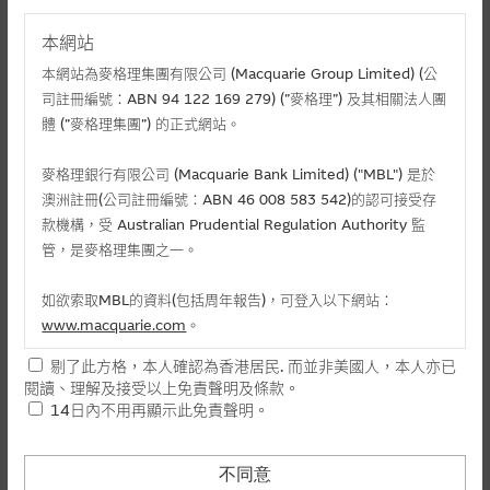
* 截至2026年8月7日，資料僅供參考之用。
本網站
本網站為麥格理集團有限公司 (Macquarie Group Limited) (公
本內容由麥格理資本股份有限公司 (“MCL”) 就Macquarie Bank
司註冊編號：ABN 94 122 169 279) (”麥格理”) 及其相關法人團
Limited (ABN 46 008 583 542) ("MBL")發行之結構性產品向香港
體 (”麥格理集團”) 的正式網站。
居民提供，並不構成買賣建議、邀請、要約、或遊説。產品不售予
美國人。
麥格理銀行有限公司 (Macquarie Bank Limited) ("MBL") 是於
結構性產品並無抵押品，如發行人無力償債或違約，投資者可能無
澳洲註冊(公司註冊編號：ABN 46 008 583 542)的認可接受存
法收回部份或全部應收款項。結構性產品價格可升可跌。過往表現
款機構，受 Australian Prudential Regulation Authority 監
並不反映未來表現。產品的第二市場可能有限而MCL可能是唯一報
價方。閣下應閱讀載于www.warrants.com.hk 之上市文件以瞭解
管，是麥格理集團之一。
結構性產品的詳情及自行評估箇中風險。如有需要，請徵詢獨立之
專業意見。牛熊證備有強制贖回機制可能被提早終止，届時(i) N類
如欲索取MBL的資料(包括周年報告)，可登入以下網站：
牛熊證投資者會損失全部投資；而(ii)R類牛熊證之剩餘價值則可能
為零。
www.macquarie.com
。
除MBL外，任何在本文所提到的麥格理集團機構均非1959年《銀
剔了此方格，本人確認為香港居民. 而並非美國人，本人亦已
本網站所載資料會隨時更改，而不作另行通知，如閣下欲取麥格
行法》（澳大利亞聯邦）下認可之接受存款機構。該等機構之責
閱讀、理解及接受以上免責聲明及條款。
理的資料，可直接聯絡本集團職員。
任，並不相當於MBL之存款或其他負債。任何投資均需承受投資風
14日內不用再顯示此免責聲明。
險，包括可能延遲償還款項，以及已投資本金之全盤損失。MBL並
本網站所提供的內容和資料專為香港居民設計，並只提供香港市
不對該等機構的責任作出任何保證或提供任何保障。MCL不為資料
的準確度、完整度或合時性負上責任。
民使用，並不提供或發售予美國人。本網站內容無意要約或唆使
不同意