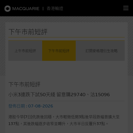
|
香港輪證
繁
簡
EN
下午市前短評
上午市前短評
下午市前短評
訂閱麥格理衍生攻略
主頁
認股證
下午市前短評
牛熊證
小米3連跌下試50天綫 留意購29740、沽15096
選股攻略
發佈日期 : 07-08-2026
港股今早(7日)先跌後回穩，大市輕微低開3點後早段跌幅曾擴大至
中資股票專頁
137點，其後跌幅逐步收窄並轉升，大市半日反覆升37點。