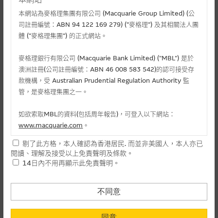
五大資金流出百分比
本網站為麥格理集團有限公司 (Macquarie Group Limited) (公
司註冊編號：ABN 94 122 169 279) (”麥格理”) 及其相關法人團
體 (”麥格理集團”) 的正式網站。
麥格理銀行有限公司 (Macquarie Bank Limited) ("MBL") 是於
小米集團
澳洲註冊(公司註冊編號：ABN 46 008 583 542)的認可接受存
款機構，受 Australian Prudential Regulation Authority 監
美團－Ｗ
管，是麥格理集團之一。
比亞迪
藥明生物
如欲索取MBL的資料(包括周年報告)，可登入以下網站：
www.macquarie.com
。
商湯
剔了此方格，本人確認為香港居民. 而並非美國人，本人亦已
其他
本網站所載資料會隨時更改，而不作另行通知，如閣下欲取麥格
閱讀、理解及接受以上免責聲明及條款。
理的資料，可直接聯絡本集團職員。
14日內不用再顯示此免責聲明。
本網站所提供的內容和資料專為香港居民設計，並只提供香港市
民使用，並不提供或發售予美國人。本網站內容無意要約或唆使
不同意
閣下購買證券、基金單位或其他投資工具(不論在參考條款上或在
其他地方)，但清楚表明上述意圖的個別段落則屬例外。
同意
資金流出總和
相關