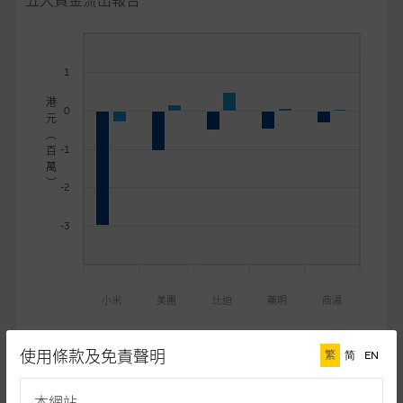
五大資金流出報告
麥格理投資教室
會員專區
1
關於我們
港
0
元
︵
-1
百
萬
︶
-2
-3
小米
美團
比迪
藥明
商湯
牛證
熊證
使用條款及免責聲明
繁
简
EN
本網站