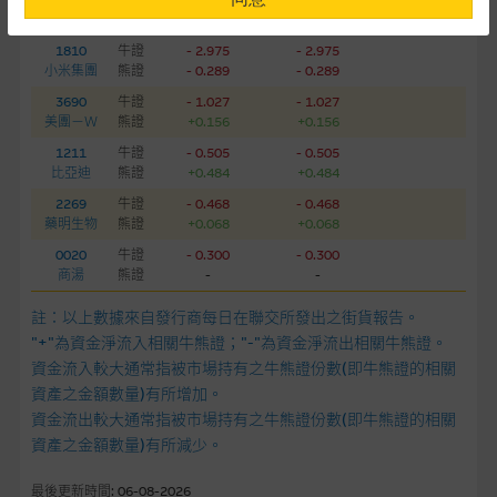
相關資產
種類
(百萬港元)
06-08-2026
麥格理輪證
提供網站內容的基準 – 使用時請考慮個人風險
1810
牛證
- 2.975
- 2.975
網站內容來自我們在所示日期時認為可靠之來源，且均以真誠提
小米集團
熊證
- 0.289
- 0.289
供。惟麥格理集團並無核實所有網站內容，故就閣下的目的而
3690
牛證
- 1.027
- 1.027
言，網站內容可能未必完整或準確。麥格理集團不會，亦沒有義
美團－Ｗ
熊證
+0.156
+0.156
務更新網站內容，或修正任何其後變為明顯失實之地方。網站內
1211
牛證
- 0.505
- 0.505
容所載的意見、預測及其他資料可予更改或刪除，而毋須作出通
比亞迪
熊證
+0.484
+0.484
知。
2269
牛證
- 0.468
- 0.468
藥明生物
熊證
+0.068
+0.068
任何指示價格報價、公開資料或分析是基於我們相信的假設及參
0020
牛證
- 0.300
- 0.300
數而預備的，不構成我們提出的意見。所用假設及參數並非唯一
商湯
熊證
-
-
可以合理選擇到的，因此並不保證該類報價單、公開資料或分析
註：以上數據來自發行商每日在聯交所發出之街貨報告。
為準確、完整或合理。我們不作陳述，亦不保證任何所示的指示
"+"為資金淨流入相關牛熊證；"-"為資金淨流出相關牛熊證。
表現或回報將來會實現。過去業績並不保證將來表現。網站內容
資金流入較大通常指被市場持有之牛熊證份數(即牛熊證的相關
來自我們在所示日期時認為可靠之來源，且均以真誠提供，然
資產之金額數量)有所增加。
而，麥格理集團不作陳述，亦不保證網站內容在任何用途上均完
資金流出較大通常指被市場持有之牛熊證份數(即牛熊證的相關
整、可靠、準確、合時或適合，亦不為資料的準確程度、完整性
資產之金額數量)有所減少。
及合時性負上責任，除非這是有關適用的的法律及/或法規所規
定。
最後更新時間: 06-08-2026