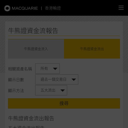
|
香港輪證
繁
簡
EN
牛熊證資金流報告
牛熊證資金流入
牛熊證資金流出
主頁
所有
相關資產名稱
認股證
過去一個交易日
顯示日數
牛熊證
五大流出
顯示方法
選股攻略
搜尋
中資股票專頁
牛熊證資金流出報告