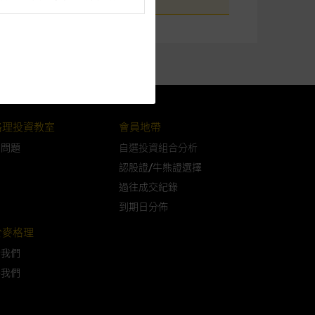
096
閣下的目的而言，網站內容可能
所載的意見、預測及其他資料可
格理投資教室
會員地帶
及參數並非唯一可以合理選擇到
問問題
自選投資組合分析
表現或回報將來會實現。過去業
認股證/牛熊證選擇
作陳述，亦不保證網站內容在任
過往成交紀錄
適用的的法律及/或法規所規定。
到期日分佈
由麥格理集團所準備的資料編製
於麥格理
於我們
絡我們
證網站內容，或任何與本網站相
錯誤、失實、遺漏、或任何人士對