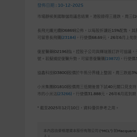
發佈日期 : 10-12-2025
市場靜候美國聯儲局議息結果，港股錄得三連跌，周三(10
長飛光纖光纜(06869)公佈，以每股折讓近15%配售
可留意長飛購
(23184)
，行使價68.69元，26年6月上旬
復星醫藥(02196)指，控股子公司與輝瑞簽訂許可協議，
號。若擬捕捉復醫升勢，可留意復醫購
(19872)
，行使價3
協鑫科技(03800)股價於牛熊分界綫上整固，周三跌逾
小米集團(01810)股價周三低開後曾下試40元關口見
市的小米沽
(23266)
，行使價31.888元，26年6月底
* 截至2025年12月10日，資料僅供參考之用。
本內容由麥格理資本股份有限公司 (“MCL”) 就Macquarie
人。