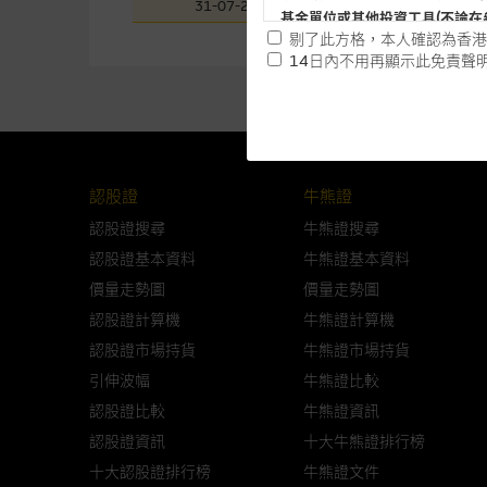
31-07-2026
下午
基金單位或其他投資工具(不論在
剔了此方格，本人確認為香港
14日內不用再顯示此免責聲
提供網站內容的基準 – 使
網站內容來自我們在所示日期時
未必完整或準確。麥格理集團不
予更改或刪除，而毋須作出通知
認股證
牛熊證
任何指示價格報價、公開資料或
認股證搜尋
牛熊證搜尋
的，因此並不保證該類報價單、
認股證基本資料
牛熊證基本資料
績並不保證將來表現。網站內容
價量走勢圖
價量走勢圖
何用途上均完整、可靠、準確、
認股證計算機
牛熊證計算機
認股證市場持貨
牛熊證市場持貨
網站內容不構成要約及徵求要約
而成，但不包括麥格理集團職員
引伸波幅
牛熊證比較
認股證比較
牛熊證資訊
在法律最大許可的情況下，麥格
認股證資訊
十大牛熊證排行榜
連結的第三者網站，在任何用途
十大認股證排行榜
牛熊證文件
網站內容的依賴而導致的損失或