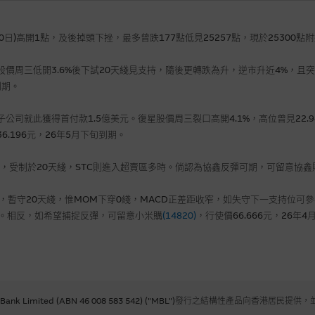
日)高開1點，及後掉頭下挫，最多曾跌177點低見25257點，現於25300
，其股價周三低開3.6%後下試20天綫見支持，隨後更轉跌為升，逆市升近4%，
到期。
子公司就此獲得首付款1.5億美元。復星股價周三裂口高開4.1%，高位曾見22.
6.196元，26年5月下旬到期。
3%，受制於20天綫，STC則進入超賣區多時。倘認為協鑫反彈可期，可留意協鑫
支持，暫守20天綫，惟MOM下穿0綫，MACD正差距收窄，如失守下一支持位可參
到期。相反，如希望捕捉反彈，可留意小米購
(14820)
，行使價66.666元，26年
 Bank Limited (ABN 46 008 583 542) ("MBL")發行之結構性產品