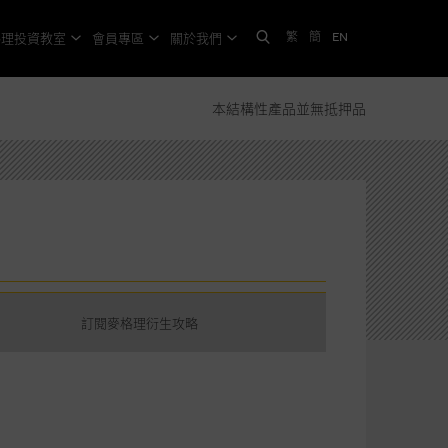
繁
簡
EN
格理投資教室
會員專區
關於我們
本結構性產品並無抵押品
訂閱麥格理衍生攻略