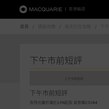
|
香港輪證
首頁
/ 選股攻略 / 每天衍生攻略 / 下
下午市前短評
上午市前短評
下午市前短評
長飛光纖折讓近15%配股 留意購23184