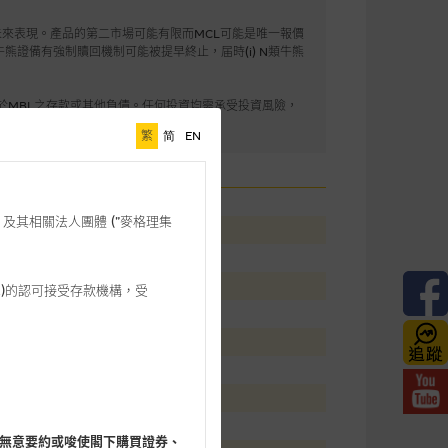
來表現。產品的第二市場可能有限而MCL可能是唯一報價
牛熊證備有強制贖回機制可能被提早終止，届時(i) N類牛熊
於MBL之存款或其他負債。任何投資均需承受投資風險，
整度或合時性負上責任。
繁
简
EN
332
格理”) 及其相關法人團體 (”麥格理集
23946
國購13281
上市沽16000
3 542)的認可接受存款機構，受
5
3
71
5230
17
無意要約或唆使閣下購買證券、