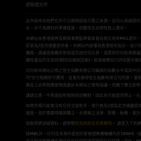
認股證文件
本使用條款的所有方面均受香港
此內容來自我們在所示日期時認為可靠之來源，且均以真誠提供。然而，Mac
合，亦不為資料的準確程度、完整性及合時性負上責任。
與結構性產品有關的風險
本網址由香港證券及期貨事務監察委員會註冊交易商MCL提供。MCL為本文
結構性產品並無抵押品，如發行
莊家及/或流通量提供者。本網站內容僅為香港居民設計，並只
來表現。產品的第二市場可能有
購買、建議或推薦你參與或完成任何交易，或提供任何投資建議
性產品的詳情及自行評估箇中風險
構性產品的全部詳情(包括風險因素)。投資者應自行評估箇中風
損失全部投資；而(ii)R類牛熊
切勿將本網站公佈之恆生指數有限公司編撰的指數水平或其中任
司”支付相關許可費用，並事先徵得恆生指數有限公司同意。重
網站連結
違反上述條款應被視為違反本網站之使用協議，而閣下應立即停
謹請注意，牛熊證設有強制收回機制，因此有可能提早終止，在此情
本網站或載有連接非由麥格理集
站的內容及所介紹的產品或服務
有時市場可能會沒有任何交易對手、發行商及/或指定流通量提供
議閣下自行向本網站述及或連接
風險，並於需要時徵詢獨立、合資格之法律、財務、稅務、會計
欲取得更詳細資料，請參閱
使用條款及免責聲明
。
請登入下列
本網站雖連接第三者管理的網站
除MBL外，任何在本頁所提到的麥格理集團機構均非1959年
並不對該等機構的責任作出任何保證或提供任何保障。另外，MB