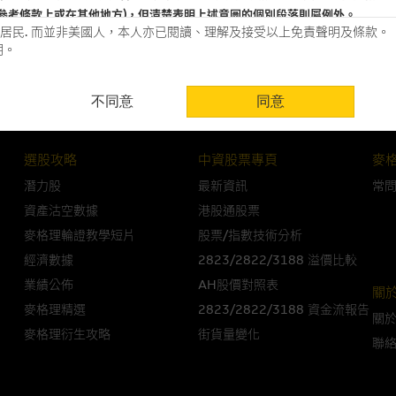
小米發佈會後受壓 留意購29740、沽15
參考條款上或在其他地方)，但清楚表明上述意圖的個別段落則屬例外。
居民. 而並非美國人，本人亦已閱讀、理解及接受以上免責聲明及條款。
明。
用時請考慮個人風險
不同意
同意
認為可靠之來源，且均以真誠提供。惟麥格理集團並無核實所有網站內容，故就
會，亦沒有義務更新網站內容，或修正任何其後變為明顯失實之地方。網站內容
。
選股攻略
中資股票專頁
麥
分析是基於我們相信的假設及參數而預備的，不構成我們提出的意見。所用假設
潛力股
最新資訊
常
公開資料或分析為準確、完整或合理。我們不作陳述，亦不保證任何所示的指示
資產沽空數據
港股通股票
來自我們在所示日期時認為可靠之來源，且均以真誠提供，然而，麥格理集團不
麥格理輪證教學短片
股票/指數技術分析
合時或適合，亦不為資料的準確程度、完整性及合時性負上責任，除非這是有關
經濟數據
2823/2822/3188 溢價比較
業績公佈
AH股價對照表
，或作為任何合約的根據，以購買或銷售任何證券、貸款或其他工具。網站內容
關
所知的資料。
產品的過去業績並不保證或預測將來表現。
麥格理精選
2823/2822/3188 資金流報告
關
麥格理衍生攻略
街貨量變化
聯
理集團及其任何相關公司或其董事、高層職員、僱員或代理人不作陳述，亦不保
方面均可靠、完整、合時及準確，對任何因任何形式(包括疏忽)由於網站內容的
損毀，亦一概不會承擔責任或債務。