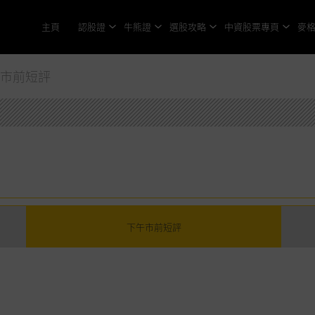
主頁
認股證
牛熊證
選股攻略
中資股票專頁
麥
午市前短評
下午市前短評