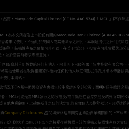
法例管限。
quarie Capital Limited (CE No. AAC 534)(「 MC
所提及上市股份有關的Macquarie Bank Limited (ABN 46 008 
人無力償債或違約，投資者可能無法收回部份或全部應收款項。結構性產品價格
供香港市民使用，不適用於美國人或其他國家之居民。本網址提供之任何資料
限而麥格理資本股份有限公司可能是唯一報價方。閣下應閱讀載于
www.warran
或服務。結構性產品之價格可升可跌，在若干情況下，投資者可能會損失部分
。如有需要，請徵詢獨立之專業意見。牛熊證備有強制贖回機制可能被提早終止，
險，並於需要時尋求專業意見。
證之剩餘價值則可能為零。
何相關資料重新轉載給任何其他人，除非閣下已經簽署了恆生指數有限公司不時
新轉載指使用者在取得相關資料後向任何其他人以任何形式修改其版本傳播該資
止使用本網站。
況下(i)N類牛熊證投資者會損失於牛熊證的全部投資；而(ii)R類牛熊證之
團管理的網站的連結。此等連結純為方便閣下取得更多關於市場上相關產品及機
，均無任何操控權，因此對此等網站的內容及所介紹服務或產品是否準確或合適
者，MCL可能是為MBL發行之認股證及/或牛熊證在香港交易及結算所有限
的第三者查詢。此外，載有第三者網站的連結，不應視為該第三者推介本網站。
或其他專業顧問，以確保所作之任何決定能符合你個人及財務狀況。凡提述過
網頁
Company Disclosures
,查閱與麥格理集團有企業融資業務關係的上市法團
，但麥格理集團並非授權網站瀏覽者複製此等網站的任何內容，因該等內容可能
《銀行法》(澳大利亞聯邦)下認可之接受存款機構。該等機構及結構性產品之責任
L在認股證及牛熊證及結構性產品下之義務並不相當於其在澳洲司法區就1959