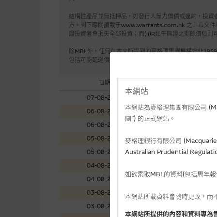
結構性產品並無抵押品，如發行人無力償債或違約，投資
方。閣下應閱讀載于www.warrants.com.hk
證投資者會損失全部投資；而(ii)R類牛熊證之剩餘價值則
除MBL外，任何在本文所提到的麥格理集團機構均非19
包括可能延遲償還款項，以及已投資本金之全盤損失。MB
日期
時間
本網站
07-08-2026
上午
本網站為麥格理集團有限公司 (Macqua
06-08-2026
下午
團”) 的正式網站。
06-08-2026
上午
05-08-2026
下午
麥格理銀行有限公司 (Macquarie 
05-08-2026
Australian Prudential Re
上午
04-08-2026
下午
如欲索取MBL的資料(包括周年
04-08-2026
上午
03-08-2026
下午
本網站所載資料會隨時更改，而
03-08-2026
上午
本網站所提供的內容和資料專為