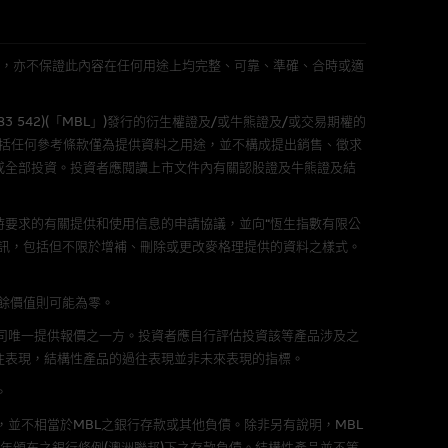
L 」)不作陳述，亦不保證此內容在任何用途上均完整、可靠、準確、合時或適
583 542)(「MBL」)發行的衍生權證及/或牛熊證及/或交易期權的
可升可跌。過往表現並不反映未
包括任何參考條款僅為提供資料之用途，並不構成提出銷售、徵求
ts.com.hk
之上市文件以瞭解結構
或全部投資。投資者應閱讀上市文件內有關認股證及牛熊證及結
届時(i) N類牛熊證投資者會
要求的有關提供和使用信息的申請協議，並向“恆生指數有限公
訊，包括但不限於增補、刪除或更改麥格理提供的資料之樣式。
剩餘價值則可能為零。
構的資訊。麥格理集團對此等網
，不作任何聲明。麥格理集團建
公司唯一提供報價之一方。投資者應自行評估投資該等產品涉及之
往表現，結構性產品的過往表現並非未來表現的指標。
。
屬他人的知識產權。
，並不相當於MBL之銀行存款或其他負債。除非另有說明，MBL
年頒布之銀行條例(澳洲聯邦)下之存款負債。結構性產品並不等