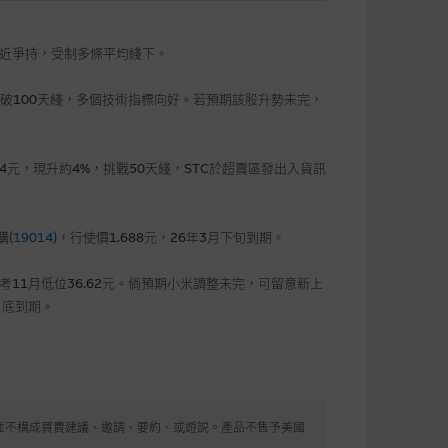
點附近爭持，受制多條平均綫下。
且突破100天綫，多個技術指標向好。若預期該股升勢未完，
94元，現升約4%，挑戰50天綫，STC於超賣區發出入貨訊
購
(19014)
，行使價1.688元，26年3月下旬到期。
考11月低位36.62元。倘預期小米調整未完，可留意新上
4月底到期。
向香港居民提供，並不構成買賣建議、邀請、要約、或遊説。產品不售予美國