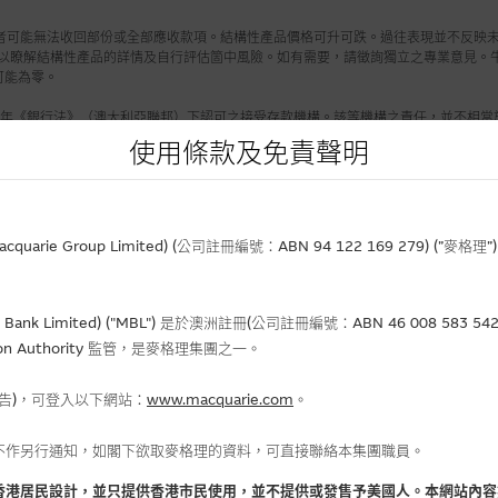
者可能無法收回部份或全部應收款項。結構性產品價格可升可跌。過往表現並不反映未
 之上市文件以瞭解結構性產品的詳情及自行評估箇中風險。如有需要，請徵詢獨立之專業意見。
可能為零。
59年《銀行法》（澳大利亞聯邦）下認可之接受存款機構。該等機構之責任，並不相當
L並不對該等機構的責任作出任何保證或提供任何保障。MCL不為資料的準確度、完
使用條款及免責聲明
標題
寧德高開後轉跌 留意購15232、沽28
rie Group Limited) (公司註冊編號：ABN 94 122 169 279) (”麥
金價見逾1個月高位 留意S金購29061、沽
多隻資源股見1個月高位 留意招金購13837、紫
建滔積層板見底上試10天綫 留意購15890、新
Bank Limited) ("MBL") 是於澳洲註冊(公司註冊編號：ABN 46 008 58
gulation Authority 監管，是麥格理集團之一。
渣打高位整固 留意新上市購1599
生科股早市跑出 留意康龍購2932
報告)，可登入以下網站：
www.macquarie.com
。
藥明進入整固格局 留意新上市購159
比亞迪見2個月高位 留意購14166、沽1
不作另行通知，如閣下欲取麥格理的資料，可直接聯絡本集團職員。
國泰周三業績高位爭持 留意購157
香港居民設計，並只提供香港市民使用，並不提供或發售予美國人。本網站內容