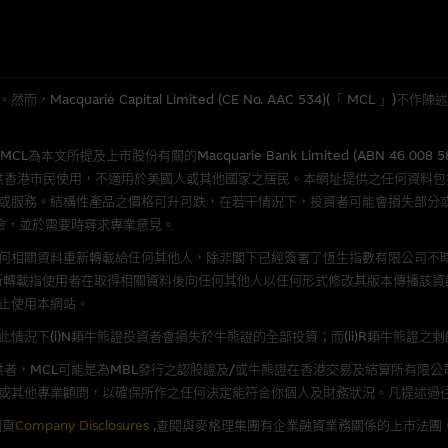
應用
程式屬於第三者的產品。閣下使用此等屬於第三者的軟件，須自負全責。此等軟
quarie Capital Limited (CE No. AAC 534)(「 MC
理集團概不承擔經由本網站使用或下載任何軟件(不論是否屬於第三者)而引起的
證，特別是在法律容許的所有範圍內，概不負責經由本網站使用或下載任何軟件(
所提及上市股份有關的Macquarie Bank Limited (ABN 46 008 
損失(包括但不限於數據遺失、業務運作受干擾及盈利虧損)。
供香港市民使用，不適用於美國人或其他國家之居民。本網址提供之任何資料
或服務。結構性產品之價格可升可跌，在若干情況下，投資者可能會損失部分
險，並於需要時尋求專業意見。
文件
何相關資料重新轉載給任何其他人，除非閣下已經簽署了恆生指數有限公司不時
/或牛熊證而言，認股證及/或牛熊證之條款及條件以及發行商的財務與其他資
新轉載指使用者在取得相關資料後向任何其他人以任何形式修改其版本傳播該資
文版及中譯版見於本網站。
止使用本網站。
況下(i)N類牛熊證投資者會損失於牛熊證的全部投資；而(ii)R類牛熊證之
者，MCL可能是為MBL發行之認股證及/或牛熊證在香港交易及結算所有限
或其他專業顧問，以確保所作之任何決定能符合你個人及財務狀況。凡提述過
持有人或獲准使用者。除非瀏覽內容所需或為法律容許，閣下在獲得麥格理集團
發放或以任何其他形式傳遞本網站的內容。
網頁
Company Disclosures
,查閱與麥格理集團有企業融資業務關係的上市法團