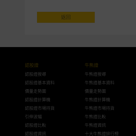
網站內容的依賴而導致的損失或
本使用條款的所有方面均受香港
返回
與結構性產品有關的風險
結構性產品並無抵押品，如發行
來表現。產品的第二市場可能有
性產品的詳情及自行評估箇中風險
認股證
牛熊證
損失全部投資；而(ii)R類牛熊
認股證搜尋
牛熊證搜尋
認股證基本資料
牛熊證基本資料
網站連結
價量走勢圖
價量走勢圖
本網站或載有連接非由麥格理集
認股證計算機
牛熊證計算機
站的內容及所介紹的產品或服務
認股證市場持貨
牛熊證市場持貨
議閣下自行向本網站述及或連接
引伸波幅
牛熊證比較
認股證比較
牛熊證資訊
本網站雖連接第三者管理的網站
認股證資訊
十大牛熊證排行榜