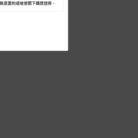
無意要約或唆使閣下購買證券、
閣下的目的而言，網站內容可能
所載的意見、預測及其他資料可
及參數並非唯一可以合理選擇到
表現或回報將來會實現。過去業
作陳述，亦不保證網站內容在任
適用的的法律及/或法規所規定。
由麥格理集團所準備的資料編製
證網站內容，或任何與本網站相
錯誤、失實、遺漏、或任何人士對