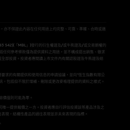
件的使用，可能受軟件持有人訂
L 」)不作陳述，亦不保證此內容在任何用途上均完整、可靠、準確、合時或適
責任。麥格理集團並且對此等軟件
不論是否屬於第三者)而出現電腦
583 542)(「MBL」)發行的衍生權證及/或牛熊證及/或交易期權的
包括任何參考條款僅為提供資料之用途，並不構成提出銷售、徵求
或全部投資。投資者應閱讀上市文件內有關認股證及牛熊證及結
要求的有關提供和使用信息的申請協議，並向“恆生指數有限公
料已載列於基本上市文件及相關之
訊，包括但不限於增補、刪除或更改麥格理提供的資料之樣式。
剩餘價值則可能為零。
公司唯一提供報價之一方。投資者應自行評估投資該等產品涉及之
往表現，結構性產品的過往表現並非未來表現的指標。
的書面同意前，不可複製、改
。