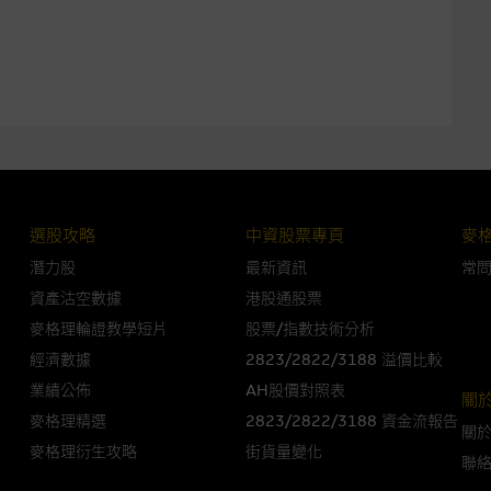
損毀，亦一概不會承擔責任或債務。
法例管限。
人無力償債或違約，投資者可能無法收回部份或全部應收款項。結構性產品價格
限而麥格理資本股份有限公司可能是唯一報價方。閣下應閱讀載于
www.warran
。如有需要，請徵詢獨立之專業意見。牛熊證備有強制贖回機制可能被提早終止，
選股攻略
中資股票專頁
麥
證之剩餘價值則可能為零。
潛力股
最新資訊
常
資產沽空數據
港股通股票
麥格理輪證教學短片
股票/指數技術分析
團管理的網站的連結。此等連結純為方便閣下取得更多關於市場上相關產品及機
經濟數據
2823/2822/3188 溢價比較
，均無任何操控權，因此對此等網站的內容及所介紹服務或產品是否準確或合適
業績公佈
AH股價對照表
關
的第三者查詢。此外，載有第三者網站的連結，不應視為該第三者推介本網站。
麥格理精選
2823/2822/3188 資金流報告
關
麥格理衍生攻略
街貨量變化
，但麥格理集團並非授權網站瀏覽者複製此等網站的任何內容，因該等內容可能
聯