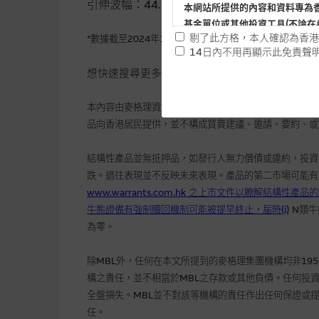
引伸波幅：
44.5%
本網站所提供的內容和資料專為
基金單位或其他投資工具(不論在
剔了此方格，本人確認為香港
*
數據截至
2024
年
10
月
29
日，由麥格理網站提供。
14日內不用再顯示此免責聲
提供網站內容的基準 – 使
想快速搜尋更多神華窩輪，即登入
https://bit.
網站內容來自我們在所示日期時
本內容由麥格理資本股份有限公司
(
“
MCL
”
)
就
Macquarie
未必完整或準確。麥格理集團不
品向香港居民提供，並不構成買賣建議、邀請、要約、或
予更改或刪除，而毋須作出通知
結構性產品並無抵押品，如發行人無力償債或違約，投資
任何指示價格報價、公開資料或
跌。過往表現並不反映未來表現。產品的第二市場可能有
的，因此並不保證該類報價單、
www.warrants.com.hk
之上市文件以瞭解結構性產品的
績並不保證將來表現。網站內容
何用途上均完整、可靠、準確、
牛熊證備有強制贖回機制可能被提早終止，届時
(i)
N
類牛
為零。
網站內容不構成要約及徵求要約
而成，但不包括麥格理集團職員
除
MBL
外，任何在本文所提到的麥格理集團機構均非
195
構之責任，並不相當於
MBL
之存款或其他負債。任何投
在法律最大許可的情況下，麥格
全盤損失。
MBL
並不對該等機構的責任作出任何保證或
連結的第三者網站，在任何用途
任。