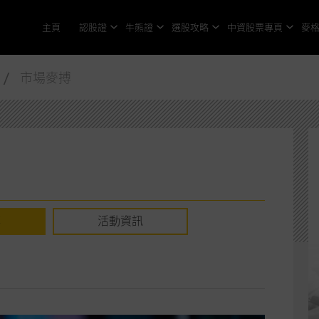
主頁
認股證
牛熊證
選股攻略
中資股票專頁
麥
/ 市場麥搏
搏
活動資訊