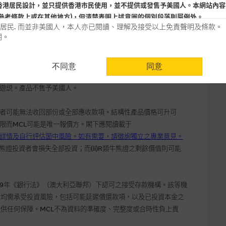
香港居民設計，並只提供香港市民使用，並不提供或發售予美國人。本網站內容
參考條款上或在其他地方)，但清楚表明上述意圖的個別段落則屬例外。
居民. 而並非美國人，本人亦已閱讀、理解及接受以上免責聲明及條款。
明。
用時請考慮個人風險
ly/Mac_warrant-search
不同意
同意
認為可靠之來源，且均以真誠提供。惟麥格理集團並無核實所有網站內容，故就
 Bank Limited (ABN 46 008 583 542) ("MBL")
發行之結構性產
會，亦沒有義務更新網站內容，或修正任何其後變為明顯失實之地方。網站內容
遊説。產品不售予美國人。
。
者可能無法收回部份或全部應收款項。結構性產品價格可升可
分析是基於我們相信的假設及參數而預備的，不構成我們提出的意見。所用假設
限而
MCL
可能是唯一報價方。閣下應閱讀載于
公開資料或分析為準確、完整或合理。我們不作陳述，亦不保證任何所示的指示
詳情及自行評估箇中風險。如有需要，請徵詢獨立之專業意見。
來自我們在所示日期時認為可靠之來源，且均以真誠提供，然而，麥格理集團不
合時或適合，亦不為資料的準確程度、完整性及合時性負上責任，除非這是有關
熊證投資者會損失全部投資；而
(ii)R
類牛熊證之剩餘價值則可能
，或作為任何合約的根據，以購買或銷售任何證券、貸款或其他工具。網站內容
所知的資料。
產品的過去業績並不保證或預測將來表現。
9
年《銀行法》（澳大利亞聯邦）下認可之接受存款機構。該等機
資均需承受投資風險，包括可能延遲償還款項，以及已投資本金之
理集團及其任何相關公司或其董事、高層職員、僱員或代理人不作陳述，亦不保
提供任何保障。
MCL
不為資料的準確度、完整度或合時性負上責
方面均可靠、完整、合時及準確，對任何因任何形式(包括疏忽)由於網站內容的