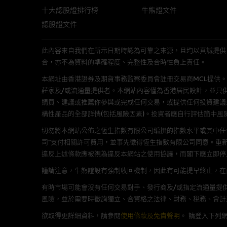
十大認股證排行榜
牛熊證文件
經由本網站接觸到的軟件
認股證文件
部分可經本網站連結下載的軟件
出的使用條款約束。
此內容來自我們在所示日期時認為可靠之來源，且均以真誠提供。然而，Mac
合，亦不為資料的準確程度、完整性及合時性負上責任。
在法律容許的所有範圍內，麥格
不作任何聲明，也不提供任何保
本網址由香港證券及期貨事務監察委員會註冊交易商MCL提供。MCL為本文
病毒或任何其他後果所導致的任何
莊家及/或流通量提供者。本網站內容僅為香港居民設計，並只
購買、建議或推薦你參與或完成任何交易，或提供任何投資建議
構性產品的全部詳情(包括風險因素)。投資者應自行評估箇中風
基本上市文件及補充上市
切勿將本網站公佈之恆生指數有限公司編撰的指數水平或其中任
就有關MBL每次發行之認股證及
司”支付相關許可費用，並事先徵得恆生指數有限公司同意。重
補充上市文件內。該等文件之英
違反上述條款應被視為違反本網站之使用協議，而閣下應立即停
謹請注意，牛熊證設有強制收回機制，因此有可能提早終止，在此情
版權及商標
有時市場可能會沒有任何交易對手、發行商及/或指定流通量提供
風險，並於需要時徵詢獨立、合資格之法律、財務、稅務、會計
麥格理集團為本網站內容的版權
編、上載、連結、組幀、廣播、
欲取得更詳細資料，請參閱
使用條款及免責聲明
。
請登入下列