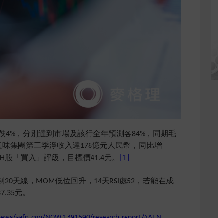
年跌4%，分別達到市場及該行全年預測各84%，同期毛
意味集團第三季淨收入達178億元人民幣，同比增
[1]
H股「買入」評級，目標價41.4元。
0天線，MOM低位回升，14天RSI處52，若能在成
.35元。
/news/aafn-con/NOW.1391590/research-report/AAFN