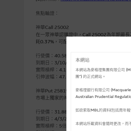
焦點輪證：
神華
Call 25002
在一眾神華認購證中，
Call 25002
為年期最長
耗
0.37%
，可配合長期看好策略。
行使價：
40.58
元
本網站
到期日：
3/10/2025
實際槓桿：
4.1
倍
本網站為麥格理集團有限公司 (Macqua
引伸波幅：
47.6%
團”) 的正式網站。
麥格理銀行有限公司 (Macquarie 
神華
Put 25819
Australian Prudential Re
市場上獨家的神華認沽證，屬長期及價外之選
如欲索取MBL的資料(包括周年
行使價：
31.88
元
到期日：
4/3/2025
本網站所載資料會隨時更改，而
實際槓桿：
5
倍