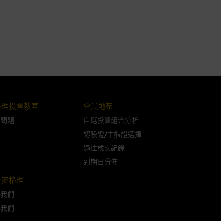
可升可跌。過往表現並不反映未
ts.com.hk
之上市文件以瞭解結構
届時(i) N類牛熊證投資者會
格理投資教室
會員地帶
問問題
自選投資組合分析
認股證/牛熊證選擇
過往成交紀錄
構的資訊。麥格理集團對此等網
到期日分佈
，不作任何聲明。麥格理集團建
於麥格理
於我們
屬他人的知識產權。
絡我們