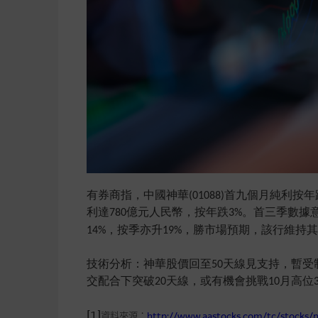
有券商指，中國神華(01088)首九個月純利按
利達780億元人民幣，按年跌3%。首三季數據
14%，按季亦升19%，勝市場預期，該行維持其
技術分析：神華股價回至50天線見支持，暫受制2
交配合下突破20天線，或有機會挑戰10月高位37
[1]
資料來源：
http://www.aastocks.com/tc/stocks