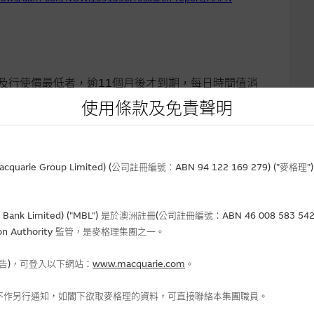
及行使價最低者，逾
11
個月後才到期，每日時間值消
使用條款及免責聲明
rie Group Limited) (公司註冊編號：ABN 94 122 169 279) (”麥
Bank Limited) ("MBL") 是於澳洲註冊(公司註冊編號：ABN 46 008 58
gulation Authority 監管，是麥格理集團之一。
，每日時間值消耗
0.69%
，適合看淡部署。
報告)，可登入以下網站：
www.macquarie.com
。
不作另行通知，如閣下欲取麥格理的資料，可直接聯絡本集團職員。