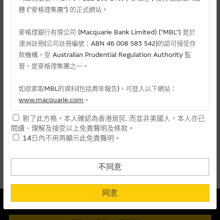
麥格理投資教室
體 (”麥格理集團”) 的正式網站。
會員專區
麥格理銀行有限公司 (Macquarie Bank Limited) ("MBL") 是於
相關認股證/牛熊證
澳洲註冊(公司註冊編號：ABN 46 008 583 542)的認可接受存
關於我們
款機構，受 Australian Prudential Regulation Authority 監
管，是麥格理集團之一。
認購
認沽
牛證
熊證
如欲索取MBL的資料(包括周年報告)，可登入以下網站：
編號
相關資產
行使價
價格
升/跌(%)
www.macquarie.com
。
剔了此方格，本人確認為香港居民. 而並非美國人，本人亦已
沒有相關資料
本網站所載資料會隨時更改，而不作另行通知，如閣下欲取麥格
閱讀、理解及接受以上免責聲明及條款。
理的資料，可直接聯絡本集團職員。
14日內不用再顯示此免責聲明。
上一頁
下一頁
本網站所提供的內容和資料專為香港居民設計，並只提供香港市
最後更新時間:
07-08-2026 14:20 (15分鐘延遲)
民使用，並不提供或發售予美國人。本網站內容無意要約或唆使
不同意
閣下購買證券、基金單位或其他投資工具(不論在參考條款上或在
其他地方)，但清楚表明上述意圖的個別段落則屬例外。
同意
本結構性產品並無抵押品
提供網站內容的基準 – 使用時請考慮個人風險
此內容來自我們在所示日期時認為可靠之來源，且均以真誠提供。然