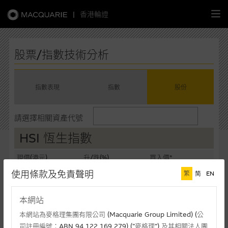
|
香港輪證
繁
簡
EN
股票/指數技術分析
指數表現
指數
股份
主頁
請選擇相關資產代號
認股證
HSI 恆生指數
牛熊證
現價(港元)
升/跌(%)
買入價*
不適用
-
-
使用條款及免責聲明
繁
简
EN
選股攻略
賣出價*
成交額(千元)
-
0
本網站
中資股票專頁
最後更新時間: 01-01-1970 08:00 (十五分鐘延遲)
本網站為麥格理集團有限公司 (Macquarie Group Limited) (公
司註冊編號：ABN 94 122 169 279) (”麥格理”) 及其相關法人團
相關圖表