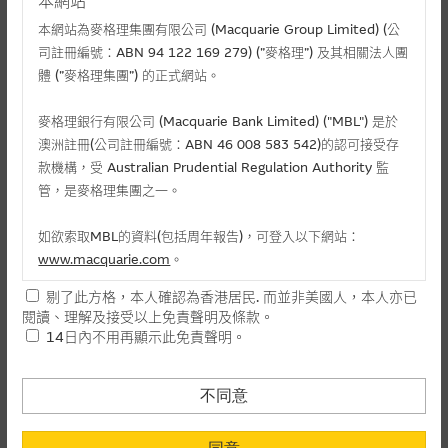
本網站
麥格理投資教室
本網站為麥格理集團有限公司 (Macquarie Group Limited) (公
會員專區
司註冊編號：ABN 94 122 169 279) (”麥格理”) 及其相關法人團
體 (”麥格理集團”) 的正式網站。
相關認股證/牛熊證
關於我們
麥格理銀行有限公司 (Macquarie Bank Limited) ("MBL") 是於
認購
認沽
牛證
熊證
澳洲註冊(公司註冊編號：ABN 46 008 583 542)的認可接受存
款機構，受 Australian Prudential Regulation Authority 監
編號
管，是麥格理集團之一。
相關資產
行使價
價格
升/跌(%)
如欲索取MBL的資料(包括周年報告)，可登入以下網站：
13771
建滔化工
(
認購
)
148.148
0.023
-
www.macquarie.com
。
14291
建滔化工
(
認購
)
288.888
0.011
- 8.33
剔了此方格，本人確認為香港居民. 而並非美國人，本人亦已
15470
建滔化工
(
認購
)
99.148
0.068
+17.24
本網站所載資料會隨時更改，而不作另行通知，如閣下欲取麥格
閱讀、理解及接受以上免責聲明及條款。
28489
建滔化工
(
認購
)
73
0.155
-
理的資料，可直接聯絡本集團職員。
14日內不用再顯示此免責聲明。
29144
建滔化工
(
認購
)
77.777
0.156
+7.59
本網站所提供的內容和資料專為香港居民設計，並只提供香港市
民使用，並不提供或發售予美國人。本網站內容無意要約或唆使
不同意
上一頁
1
下一頁
閣下購買證券、基金單位或其他投資工具(不論在參考條款上或在
最後更新時間:
其他地方)，但清楚表明上述意圖的個別段落則屬例外。
07-08-2026 16:20 (15分鐘延遲)