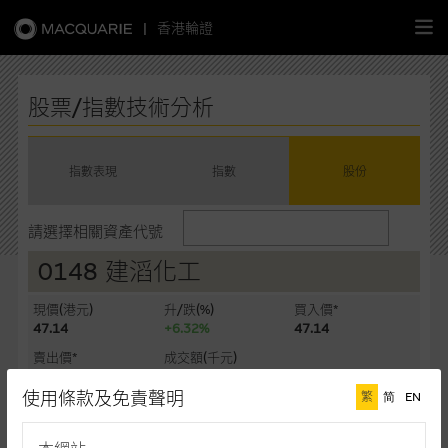
|
香港輪證
繁
簡
EN
股票/指數技術分析
指數表現
指數
股份
主頁
請選擇相關資產代號
認股證
0148 建滔化工
牛熊證
現價(港元)
升/跌(%)
買入價*
47.14
+6.32%
47.14
選股攻略
賣出價*
成交額(千元)
47.16
2,931,360
使用條款及免責聲明
繁
简
EN
中資股票專頁
最後更新時間: 07-08-2026 16:20 (十五分鐘延遲)
相關圖表