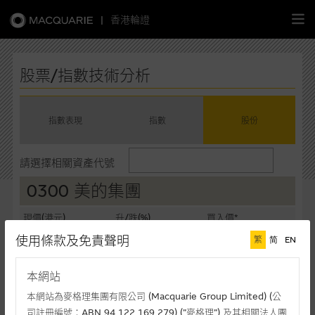
|
香港輪證
繁
簡
EN
股票/指數技術分析
指數表現
指數
股份
主頁
請選擇相關資產代號
認股證
0300 美的集團
牛熊證
現價(港元)
升/跌(%)
買入價*
96.95
-0.61%
96.95
使用條款及免責聲明
繁
简
EN
選股攻略
賣出價*
成交額(千元)
97.00
110,556
本網站
中資股票專頁
最後更新時間: 06-08-2026 10:55 (十五分鐘延遲)
本網站為麥格理集團有限公司 (Macquarie Group Limited) (公
司註冊編號：ABN 94 122 169 279) (”麥格理”) 及其相關法人團
相關圖表