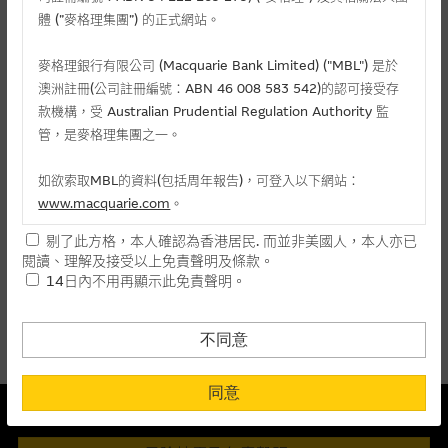
麥格理投資教室
體 (”麥格理集團”) 的正式網站。
會員專區
麥格理銀行有限公司 (Macquarie Bank Limited) ("MBL") 是於
相關認股證/牛熊證
澳洲註冊(公司註冊編號：ABN 46 008 583 542)的認可接受存
關於我們
款機構，受 Australian Prudential Regulation Authority 監
管，是麥格理集團之一。
認購
認沽
牛證
熊證
如欲索取MBL的資料(包括周年報告)，可登入以下網站：
編號
相關資產
行使價
價格
升/跌(%)
www.macquarie.com
。
剔了此方格，本人確認為香港居民. 而並非美國人，本人亦已
14583
美的集團
(
認購
)
104.888
0.214
- 1.38
本網站所載資料會隨時更改，而不作另行通知，如閣下欲取麥格
閱讀、理解及接受以上免責聲明及條款。
理的資料，可直接聯絡本集團職員。
14日內不用再顯示此免責聲明。
上一頁
1
下一頁
本網站所提供的內容和資料專為香港居民設計，並只提供香港市
最後更新時間:
06-08-2026 10:55 (15分鐘延遲)
民使用，並不提供或發售予美國人。本網站內容無意要約或唆使
不同意
閣下購買證券、基金單位或其他投資工具(不論在參考條款上或在
其他地方)，但清楚表明上述意圖的個別段落則屬例外。
同意
本結構性產品並無抵押品
提供網站內容的基準 – 使用時請考慮個人風險
此內容來自我們在所示日期時認為可靠之來源，且均以真誠提供。然