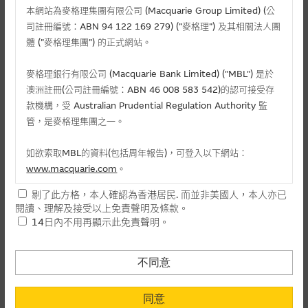
麥格理投資教室
本網站為麥格理集團有限公司 (Macquarie Group Limited) (公
司註冊編號：ABN 94 122 169 279) (”麥格理”) 及其相關法人團
會員專區
體 (”麥格理集團”) 的正式網站。
相關認股證/牛熊證
關於我們
麥格理銀行有限公司 (Macquarie Bank Limited) ("MBL") 是於
澳洲註冊(公司註冊編號：ABN 46 008 583 542)的認可接受存
認購
認沽
牛證
熊證
款機構，受 Australian Prudential Regulation Authority 監
管，是麥格理集團之一。
編號
相關資產
行使價
價格
升/跌(%)
如欲索取MBL的資料(包括周年報告)，可登入以下網站：
15861
ASM
(
認購
)
188.888
0.202
+1.51
www.macquarie.com
。
26366
ASM
(
認購
)
168.888
0.275
-
剔了此方格，本人確認為香港居民. 而並非美國人，本人亦已
本網站所載資料會隨時更改，而不作另行通知，如閣下欲取麥格
28477
ASM
(
認購
)
199.999
0.157
-
閱讀、理解及接受以上免責聲明及條款。
理的資料，可直接聯絡本集團職員。
14日內不用再顯示此免責聲明。
29210
ASM
(
認購
)
315.22
0.062
-
本網站所提供的內容和資料專為香港居民設計，並只提供香港市
民使用，並不提供或發售予美國人。本網站內容無意要約或唆使
上一頁
1
下一頁
不同意
閣下購買證券、基金單位或其他投資工具(不論在參考條款上或在
最後更新時間:
07-08-2026 16:20 (15分鐘延遲)
其他地方)，但清楚表明上述意圖的個別段落則屬例外。
同意