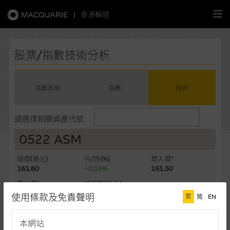
|
香港輪證
繁
簡
EN
股票/指數技術分析
指數表現
指數
股份
主頁
請選擇相關資產代號
認股證
0522 ASM
牛熊證
現價(港元)
升/跌(%)
買入價*
161.60
+0.19%
161.50
選股攻略
賣出價*
成交額(千元)
161.60
488,495
使用條款及免責聲明
繁
简
EN
中資股票專頁
最後更新時間: 07-08-2026 16:20 (十五分鐘延遲)
本網站
相關圖表