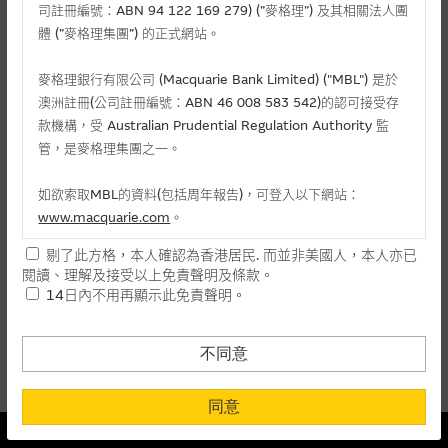
麥格理投資教室
司註冊編號：ABN 94 122 169 279) (”麥格理”) 及其相關法人團
體 (”麥格理集團”) 的正式網站。
會員專區
麥格理銀行有限公司 (Macquarie Bank Limited) ("MBL") 是於
相關認股證/牛熊證
關於我們
澳洲註冊(公司註冊編號：ABN 46 008 583 542)的認可接受存
款機構，受 Australian Prudential Regulation Authority 監
認購
認沽
牛證
熊證
管，是麥格理集團之一。
編號
相關資產
行使價
價格
升/跌(%)
如欲索取MBL的資料(包括周年報告)，可登入以下網站：
www.macquarie.com
。
26114
重汽
(
認購
)
77.777
0.010
-
剔了此方格，本人確認為香港居民. 而並非美國人，本人亦已
本網站所載資料會隨時更改，而不作另行通知，如閣下欲取麥格
29281
重汽
(
認購
)
51.88
0.136
- 3.55
閱讀、理解及接受以上免責聲明及條款。
理的資料，可直接聯絡本集團職員。
14日內不用再顯示此免責聲明。
上一頁
本網站所提供的內容和資料專為香港居民設計，並只提供香港市
1
下一頁
民使用，並不提供或發售予美國人。本網站內容無意要約或唆使
最後更新時間:
07-08-2026 16:20 (15分鐘延遲)
不同意
閣下購買證券、基金單位或其他投資工具(不論在參考條款上或在
其他地方)，但清楚表明上述意圖的個別段落則屬例外。
同意
本結構性產品並無抵押品
提供網站內容的基準 – 使用時請考慮個人風險