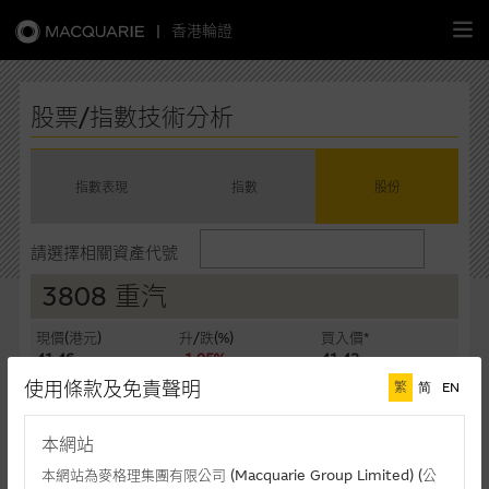
|
香港輪證
繁
簡
EN
股票/指數技術分析
指數表現
指數
股份
主頁
請選擇相關資產代號
認股證
3808 重汽
牛熊證
現價(港元)
升/跌(%)
買入價*
41.46
-1.05%
41.42
選股攻略
使用條款及免責聲明
繁
简
EN
賣出價*
成交額(千元)
41.46
152,945
中資股票專頁
本網站
最後更新時間: 07-08-2026 16:20 (十五分鐘延遲)
本網站為麥格理集團有限公司 (Macquarie Group Limited) (公
相關圖表