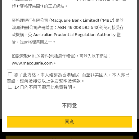
麥格理投資教室
體 (”麥格理集團”) 的正式網站。
會員專區
麥格理銀行有限公司 (Macquarie Bank Limited) ("MBL") 是於
相關認股證/牛熊證
澳洲註冊(公司註冊編號：ABN 46 008 583 542)的認可接受存
關於我們
款機構，受 Australian Prudential Regulation Authority 監
管，是麥格理集團之一。
認購
認沽
牛證
熊證
如欲索取MBL的資料(包括周年報告)，可登入以下網站：
編號
相關資產
行使價
價格
升/跌(%)
www.macquarie.com
。
剔了此方格，本人確認為香港居民. 而並非美國人，本人亦已
26943
碧桂園服務
(
認購
)
8.88
0.021
- 8.70
本網站所載資料會隨時更改，而不作另行通知，如閣下欲取麥格
閱讀、理解及接受以上免責聲明及條款。
理的資料，可直接聯絡本集團職員。
14日內不用再顯示此免責聲明。
上一頁
1
下一頁
本網站所提供的內容和資料專為香港居民設計，並只提供香港市
最後更新時間:
06-08-2026 13:15 (15分鐘延遲)
民使用，並不提供或發售予美國人。本網站內容無意要約或唆使
不同意
閣下購買證券、基金單位或其他投資工具(不論在參考條款上或在
其他地方)，但清楚表明上述意圖的個別段落則屬例外。
同意
本結構性產品並無抵押品
提供網站內容的基準 – 使用時請考慮個人風險
此內容來自我們在所示日期時認為可靠之來源，且均以真誠提供。然