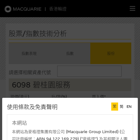
|
香港輪證
繁
簡
EN
股票/指數技術分析
指數表現
指數
股份
主頁
請選擇相關資產代號
認股證
6098 碧桂園服務
牛熊證
現價(港元)
升/跌(%)
買入價*
5.390
-1.55%
5.380
使用條款及免責聲明
繁
简
EN
選股攻略
賣出價*
成交額(千元)
5.390
7,052
本網站
中資股票專頁
最後更新時間: 06-08-2026 13:15 (十五分鐘延遲)
本網站為麥格理集團有限公司 (Macquarie Group Limited) (公
司註冊編號：ABN 94 122 169 279) (”麥格理”) 及其相關法人團
相關圖表