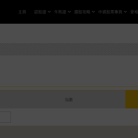
主頁
認股證
牛熊證
選股攻略
中資股票專頁
麥
指數