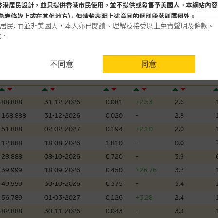
香港居民設計，並只提供香港市民使用，並不提供或發售予美國人。本網站內容
參考條款上或在其他地方)，但清楚表明上述意圖的個別段落則屬例外。
居民. 而並非美國人，本人亦已閱讀、理解及接受以上免責聲明及條款。
明。
用時請考慮個人風險
不同意
同意
認為可靠之來源，且均以真誠提供。惟麥格理集團並無核實所有網站內容，故就
到期日
實際槓桿
會，亦沒有義務更新網站內容，或修正任何其後變為明顯失實之地方。網站內容
行使價
(日/月/年)
價格
升/跌(%)
(倍)
。
88.888
31-12-2026
0.081
+2.53
2.6
分析是基於我們相信的假設及參數而預備的，不構成我們提出的意見。所用假設
168.888
31-12-2026
0.020
-
2.8
公開資料或分析為準確、完整或合理。我們不作陳述，亦不保證任何所示的指示
51.888
02-02-2027
0.194
+2.10
2.0
來自我們在所示日期時認為可靠之來源，且均以真誠提供，然而，麥格理集團不
合時或適合，亦不為資料的準確程度、完整性及合時性負上責任，除非這是有關
12.888
18-08-2026
1.810
-
0.0
28.888
08-10-2026
0.720
-
3.9
，或作為任何合約的根據，以購買或銷售任何證券、貸款或其他工具。網站內容
39.999
18-09-2026
0.450
+26.76
3.7
所知的資料。
產品的過去業績並不保證或預測將來表現。
49.999
30-10-2026
0.375
-
3.4
56.789
01-03-2027
0.126
+3.28
2.4
理集團及其任何相關公司或其董事、高層職員、僱員或代理人不作陳述，亦不保
方面均可靠、完整、合時及準確，對任何因任何形式(包括疏忽)由於網站內容的
82.888
30-11-2026
0.043
-
3.3