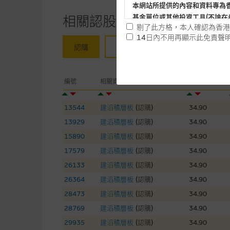
本網站所提供的內容和資料專為
基金單位或其他投資工具(不論在
相關認股證/牛熊證
剔了此方格，本人確認為香港
14日內不用再顯示此免責聲
認購
認沽
牛證
熊證
提供網站內容的基準 – 使
網站內容來自我們在所示日期時
相關資產
未必完整或準確。麥格理集團不
編號
相關資產
現價
予更改或刪除，而毋須作出通知
13544
建滔積層板
(
認購
)
34.90
任何指示價格報價、公開資料或
13929
建滔積層板
(
認購
)
34.90
的，因此並不保證該類報價單、
15890
建滔積層板
(
認購
)
34.90
績並不保證將來表現。網站內容
何用途上均完整、可靠、準確、
17579
建滔積層板
(
認購
)
34.90
26133
建滔積層板
(
認購
)
34.90
網站內容不構成要約及徵求要約
26364
建滔積層板
(
認購
)
34.90
而成，但不包括麥格理集團職員
28473
建滔積層板
(
認購
)
34.90
28769
建滔積層板
(
認購
)
34.90
在法律最大許可的情況下，麥格
連結的第三者網站，在任何用途
29935
建滔積層板
(
認購
)
34.90