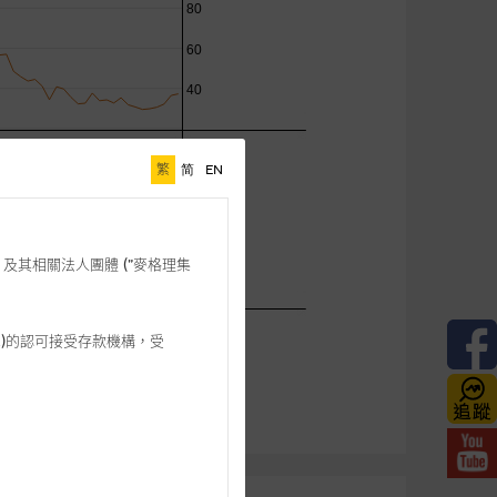
繁
简
EN
格理”) 及其相關法人團體 (”麥格理集
3 542)的認可接受存款機構，受