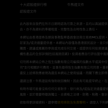
十大認股證排行榜
牛熊證文件
經由本網站接觸到的軟件
認股證文件
部分可經本網站連結下載的軟件
出的使用條款約束。
此內容來自我們在所示日期時認為可靠之來源，且均以真誠提供。然而，Mac
合，亦不為資料的準確程度、完整性及合時性負上責任。
在法律容許的所有範圍內，麥格
不作任何聲明，也不提供任何保
本網址由香港證券及期貨事務監察委員會註冊交易商MCL提供。MCL為本文
病毒或任何其他後果所導致的任何
莊家及/或流通量提供者。本網站內容僅為香港居民設計，並只
購買、建議或推薦你參與或完成任何交易，或提供任何投資建議
構性產品的全部詳情(包括風險因素)。投資者應自行評估箇中風
基本上市文件及補充上市
切勿將本網站公佈之恆生指數有限公司編撰的指數水平或其中任
就有關MBL每次發行之認股證及
司”支付相關許可費用，並事先徵得恆生指數有限公司同意。重
補充上市文件內。該等文件之英
違反上述條款應被視為違反本網站之使用協議，而閣下應立即停
謹請注意，牛熊證設有強制收回機制，因此有可能提早終止，在此情
版權及商標
有時市場可能會沒有任何交易對手、發行商及/或指定流通量提供
風險，並於需要時徵詢獨立、合資格之法律、財務、稅務、會計
麥格理集團為本網站內容的版權
編、上載、連結、組幀、廣播、
欲取得更詳細資料，請參閱
使用條款及免責聲明
。
請登入下列