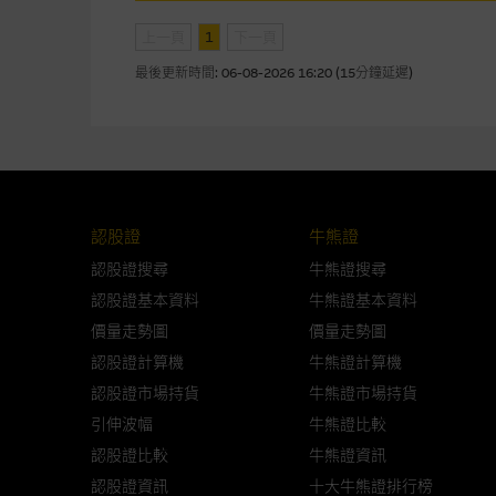
網站內容的依賴而導致的損失或
上一頁
1
下一頁
本使用條款的所有方面均受香港
最後更新時間:
06-08-2026 16:20 (15分鐘延遲)
與結構性產品有關的風險
結構性產品並無抵押品，如發行
來表現。產品的第二市場可能有
性產品的詳情及自行評估箇中風險
認股證
牛熊證
損失全部投資；而(ii)R類牛熊
認股證搜尋
牛熊證搜尋
認股證基本資料
牛熊證基本資料
網站連結
價量走勢圖
價量走勢圖
本網站或載有連接非由麥格理集
認股證計算機
牛熊證計算機
站的內容及所介紹的產品或服務
認股證市場持貨
牛熊證市場持貨
議閣下自行向本網站述及或連接
引伸波幅
牛熊證比較
認股證比較
牛熊證資訊
本網站雖連接第三者管理的網站
認股證資訊
十大牛熊證排行榜