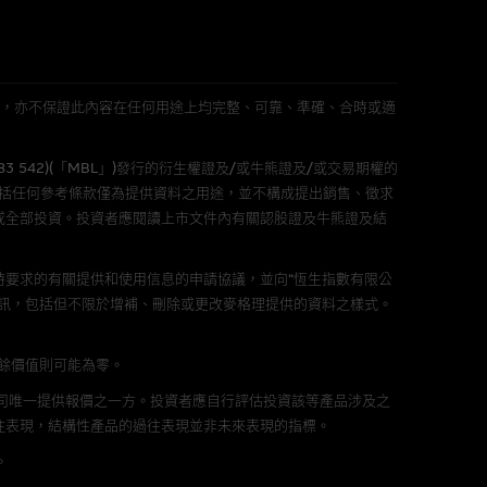
件的使用，可能受軟件持有人訂
L 」)不作陳述，亦不保證此內容在任何用途上均完整、可靠、準確、合時或適
責任。麥格理集團並且對此等軟件
不論是否屬於第三者)而出現電腦
583 542)(「MBL」)發行的衍生權證及/或牛熊證及/或交易期權的
包括任何參考條款僅為提供資料之用途，並不構成提出銷售、徵求
或全部投資。投資者應閱讀上市文件內有關認股證及牛熊證及結
要求的有關提供和使用信息的申請協議，並向“恆生指數有限公
料已載列於基本上市文件及相關之
訊，包括但不限於增補、刪除或更改麥格理提供的資料之樣式。
剩餘價值則可能為零。
公司唯一提供報價之一方。投資者應自行評估投資該等產品涉及之
往表現，結構性產品的過往表現並非未來表現的指標。
的書面同意前，不可複製、改
。