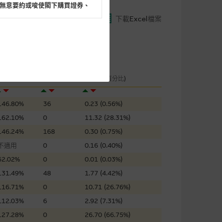
無意要約或唆使閣下購買證券、
下載Excel檔案
閣下的目的而言，網站內容可能
成交金額
街貨量
所載的意見、預測及其他資料可
引伸波幅
(千元)
百萬份 (百分比)
146.80%
36
0.23 (0.56%)
及參數並非唯一可以合理選擇到
162.10%
0
11.32 (28.31%)
表現或回報將來會實現。過去業
146.24%
168
0.30 (0.75%)
作陳述，亦不保證網站內容在任
適用的的法律及/或法規所規定。
不適用
0
0.16 (0.40%)
62.02%
0
0.01 (0.03%)
由麥格理集團所準備的資料編製
131.49%
48
1.77 (4.42%)
116.71%
0
10.71 (26.76%)
112.03%
6
2.92 (7.31%)
證網站內容，或任何與本網站相
錯誤、失實、遺漏、或任何人士對
127.28%
0
26.70 (66.75%)