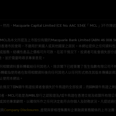
應用
程式屬於第三者的產品。閣下使用此等屬於第三者的軟件，須自負全責。此等軟
quarie Capital Limited (CE No. AAC 534)(「 MC
理集團概不承擔經由本網站使用或下載任何軟件(不論是否屬於第三者)而引起的
證，特別是在法律容許的所有範圍內，概不負責經由本網站使用或下載任何軟件(
所提及上市股份有關的Macquarie Bank Limited (ABN 46 008 
損失(包括但不限於數據遺失、業務運作受干擾及盈利虧損)。
供香港市民使用，不適用於美國人或其他國家之居民。本網址提供之任何資料
或服務。結構性產品之價格可升可跌，在若干情況下，投資者可能會損失部分
險，並於需要時尋求專業意見。
文件
何相關資料重新轉載給任何其他人，除非閣下已經簽署了恆生指數有限公司不時
/或牛熊證而言，認股證及/或牛熊證之條款及條件以及發行商的財務與其他資
新轉載指使用者在取得相關資料後向任何其他人以任何形式修改其版本傳播該資
文版及中譯版見於本網站。
止使用本網站。
況下(i)N類牛熊證投資者會損失於牛熊證的全部投資；而(ii)R類牛熊證之
者，MCL可能是為MBL發行之認股證及/或牛熊證在香港交易及結算所有限
或其他專業顧問，以確保所作之任何決定能符合你個人及財務狀況。凡提述過
持有人或獲准使用者。除非瀏覽內容所需或為法律容許，閣下在獲得麥格理集團
發放或以任何其他形式傳遞本網站的內容。
網頁
Company Disclosures
,查閱與麥格理集團有企業融資業務關係的上市法團