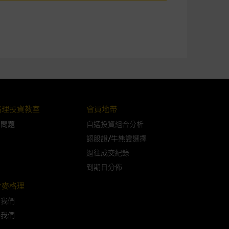
可升可跌。過往表現並不反映未
ts.com.hk
之上市文件以瞭解結構
届時(i) N類牛熊證投資者會
格理投資教室
會員地帶
問問題
自選投資組合分析
認股證/牛熊證選擇
過往成交紀錄
構的資訊。麥格理集團對此等網
到期日分佈
，不作任何聲明。麥格理集團建
於麥格理
於我們
屬他人的知識產權。
絡我們