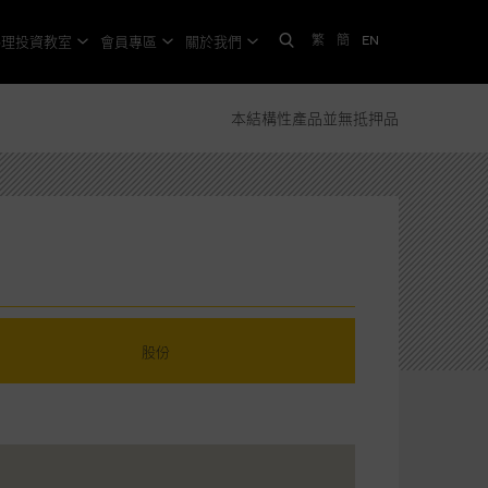
繁
簡
EN
格理投資教室
會員專區
關於我們
本結構性產品並無抵押品
股份