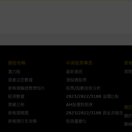
損毀，亦一概不會承擔責任或債務。
法例管限。
人無力償債或違約，投資者可能無法收回部份或全部應收款項。結構性產品價格
限而麥格理資本股份有限公司可能是唯一報價方。閣下應閱讀載于
www.warran
。如有需要，請徵詢獨立之專業意見。牛熊證備有強制贖回機制可能被提早終止，
選股攻略
中資股票專頁
麥
證之剩餘價值則可能為零。
潛力股
最新資訊
常
資產沽空數據
港股通股票
麥格理輪證教學短片
股票/指數技術分析
團管理的網站的連結。此等連結純為方便閣下取得更多關於市場上相關產品及機
經濟數據
2823/2822/3188 溢價比較
，均無任何操控權，因此對此等網站的內容及所介紹服務或產品是否準確或合適
業績公佈
AH股價對照表
關
的第三者查詢。此外，載有第三者網站的連結，不應視為該第三者推介本網站。
麥格理精選
2823/2822/3188 資金流報告
關
麥格理衍生攻略
街貨量變化
，但麥格理集團並非授權網站瀏覽者複製此等網站的任何內容，因該等內容可能
聯