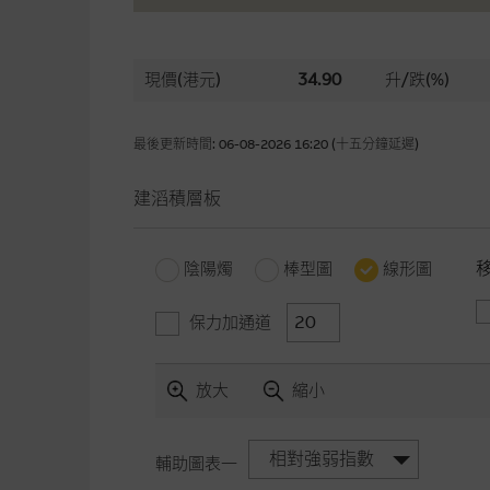
現價(港元)
34.90
升/跌(%)
最後更新時間: 06-08-2026 16:20 (十五分鐘延遲)
建滔積層板
陰陽燭
棒型圖
線形圖
保力加通道
放大
縮小
相對強弱指數
輔助圖表一