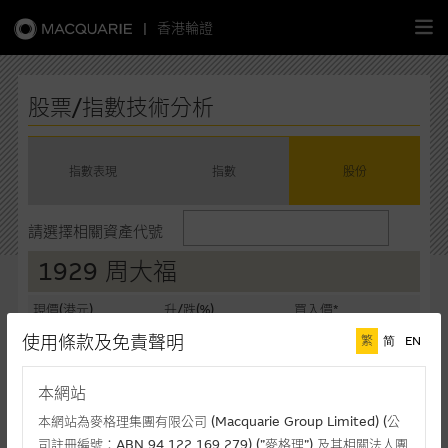
|
香港輪證
繁
簡
EN
股票/指數技術分析
指數表現
指數
股份
主頁
請選擇相關資產代號
認股證
1929 周大福
牛熊證
現價(港元)
升/跌(%)
買入價*
12.22
-0.73%
12.21
使用條款及免責聲明
繁
简
EN
選股攻略
賣出價*
成交額(千元)
12.22
128,477
本網站
中資股票專頁
最後更新時間: 07-08-2026 16:20 (十五分鐘延遲)
本網站為麥格理集團有限公司 (Macquarie Group Limited) (公
司註冊編號：ABN 94 122 169 279) (”麥格理”) 及其相關法人團
相關圖表