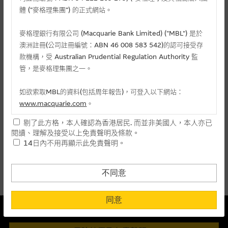
麥格理投資教室
體 (”麥格理集團”) 的正式網站。
會員專區
麥格理銀行有限公司 (Macquarie Bank Limited) ("MBL") 是於
相關認股證/牛熊證
澳洲註冊(公司註冊編號：ABN 46 008 583 542)的認可接受存
關於我們
款機構，受 Australian Prudential Regulation Authority 監
管，是麥格理集團之一。
認購
認沽
牛證
熊證
如欲索取MBL的資料(包括周年報告)，可登入以下網站：
編號
相關資產
行使價
價格
升/跌(%)
www.macquarie.com
。
剔了此方格，本人確認為香港居民. 而並非美國人，本人亦已
27988
周大福
(
認購
)
13.888
0.175
- 2.78
本網站所載資料會隨時更改，而不作另行通知，如閣下欲取麥格
閱讀、理解及接受以上免責聲明及條款。
理的資料，可直接聯絡本集團職員。
14日內不用再顯示此免責聲明。
上一頁
1
下一頁
本網站所提供的內容和資料專為香港居民設計，並只提供香港市
最後更新時間:
07-08-2026 16:20 (15分鐘延遲)
民使用，並不提供或發售予美國人。本網站內容無意要約或唆使
不同意
閣下購買證券、基金單位或其他投資工具(不論在參考條款上或在
其他地方)，但清楚表明上述意圖的個別段落則屬例外。
同意
本結構性產品並無抵押品
提供網站內容的基準 – 使用時請考慮個人風險
此內容來自我們在所示日期時認為可靠之來源，且均以真誠提供。然