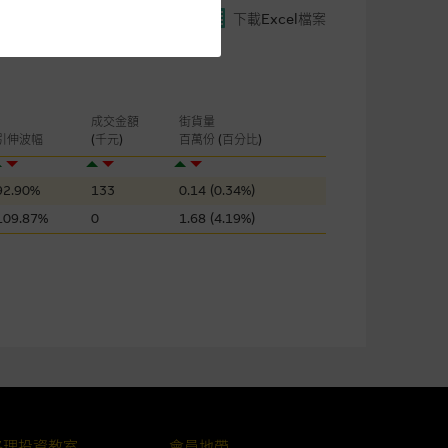
下載Excel檔案
閣下的目的而言，網站內容可能
所載的意見、預測及其他資料可
及參數並非唯一可以合理選擇到
成交金額
街貨量
表現或回報將來會實現。過去業
引伸波幅
(千元)
百萬份 (百分比)
作陳述，亦不保證網站內容在任
適用的的法律及/或法規所規定。
92.90%
133
0.14 (0.34%)
109.87%
0
1.68 (4.19%)
由麥格理集團所準備的資料編製
證網站內容，或任何與本網站相
錯誤、失實、遺漏、或任何人士對
格理投資教室
會員地帶