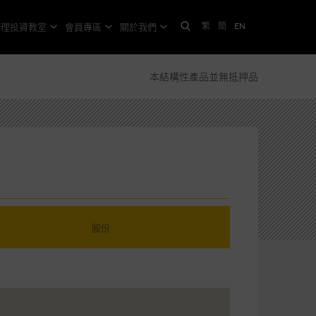
繁
簡
EN
格理投資教室
會員專區
關於我們
本結構性產品並無抵押品
股份