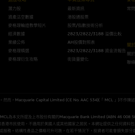
潛力股
最新資訊
常
人無力償債或違約，投資者可能無法收回部份或全部應收款項。結構性產品價格
資產沽空數據
港股通股票
限而麥格理資本股份有限公司可能是唯一報價方。閣下應閱讀載于
www.warran
麥格理輪證教學短片
股票/指數技術分析
。如有需要，請徵詢獨立之專業意見。牛熊證備有強制贖回機制可能被提早終止，
經濟數據
2823/2822/3188 溢價比較
證之剩餘價值則可能為零。
業績公佈
AH股價對照表
關
麥格理精選
2823/2822/3188 資金流報告
關
麥格理衍生攻略
街貨量變化
聯
團管理的網站的連結。此等連結純為方便閣下取得更多關於市場上相關產品及機
，均無任何操控權，因此對此等網站的內容及所介紹服務或產品是否準確或合適
的第三者查詢。此外，載有第三者網站的連結，不應視為該第三者推介本網站。
，但麥格理集團並非授權網站瀏覽者複製此等網站的任何內容，因該等內容可能
quarie Capital Limited (CE No. AAC 534)(「 MC
應用
所提及上市股份有關的Macquarie Bank Limited (ABN 46 008 
程式屬於第三者的產品。閣下使用此等屬於第三者的軟件，須自負全責。此等軟
供香港市民使用，不適用於美國人或其他國家之居民。本網址提供之任何資料
或服務。結構性產品之價格可升可跌，在若干情況下，投資者可能會損失部分