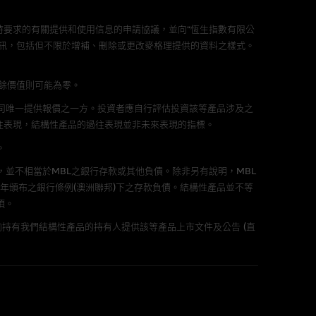
責任。麥格理集團並且對此等軟件
要求的有關提供和使用信息的申請協議，並向“恆生指數有限公
不論是否屬於第三者)而出現電腦
訊，包括但不限於增補、刪除或更改麥格理提供的資料之樣式。
剩餘價值則可能為零。
公司唯一提供報價之一方。投資者應自行評估投資該等產品涉及之
料已載列於基本上市文件及相關之
往表現，結構性產品的過往表現並非未來表現的指標。
。
，並不相當於MBL之銀行存款或其他負債。除非另有說明，MBL
年頒布之銀行條例(澳洲聯邦)下之存款負債。結構性產品並不等
項。
的書面同意前，不可複製、改
持有我們結構性產品的持有人提供該等產品上市文件及公告 (直