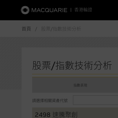
|
香港輪證
首頁
/ 股票/指數技術分析
股票/指數技術分析
指數表現
請選擇相關資產代號
2498 速騰聚創