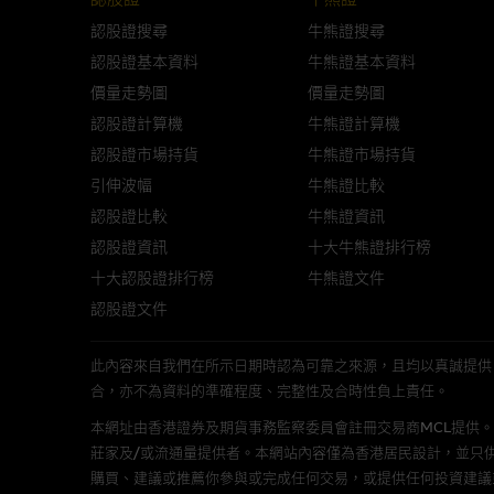
與結構性產品有關的風險
認股證搜尋
牛熊證搜尋
結構性產品並無抵押品，如發行
認股證基本資料
牛熊證基本資料
來表現。產品的第二市場可能有
價量走勢圖
價量走勢圖
性產品的詳情及自行評估箇中風險
認股證計算機
牛熊證計算機
損失全部投資；而(ii)R類牛熊
認股證市場持貨
牛熊證市場持貨
引伸波幅
牛熊證比較
網站連結
認股證比較
牛熊證資訊
本網站或載有連接非由麥格理集
認股證資訊
十大牛熊證排行榜
站的內容及所介紹的產品或服務
十大認股證排行榜
牛熊證文件
議閣下自行向本網站述及或連接
認股證文件
本網站雖連接第三者管理的網站
此內容來自我們在所示日期時認為可靠之來源，且均以真誠提供。然而，Mac
合，亦不為資料的準確程度、完整性及合時性負上責任。
經由本網站接觸到的軟件
本網址由香港證券及期貨事務監察委員會註冊交易商MCL提供。MCL為本文
部分可經本網站連結下載的軟件
莊家及/或流通量提供者。本網站內容僅為香港居民設計，並只
出的使用條款約束。
購買、建議或推薦你參與或完成任何交易，或提供任何投資建議