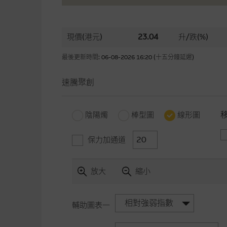
現價(港元)
23.04
升/跌(%)
最後更新時間: 06-08-2026 16:20 (十五分鐘延遲)
速騰聚創
陰陽燭
棒型圖
線形圖
保力加通道
放大
縮小
相對強弱指數
輔助圖表一