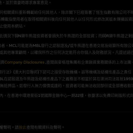
險，並於需要時尋求專業意見。
理集團概不承擔經由本網站使用或下載任何軟件(不論是否屬於第三者)而引起的
何相關資料重新轉載給任何其他人，除非閣下已經簽署了恆生指數有限公司不時
證，特別是在法律容許的所有範圍內，概不負責經由本網站使用或下載任何軟件(
新轉載指使用者在取得相關資料後向任何其他人以任何形式修改其版本傳播該資
損失(包括但不限於數據遺失、業務運作受干擾及盈利虧損)。
止使用本網站。
況下(i)N類牛熊證投資者會損失於牛熊證的全部投資；而(ii)R類牛熊證之
文件
者，MCL可能是為MBL發行之認股證及/或牛熊證在香港交易及結算所有限
/或牛熊證而言，認股證及/或牛熊證之條款及條件以及發行商的財務與其他資
或其他專業顧問，以確保所作之任何決定能符合你個人及財務狀況。凡提述過
文版及中譯版見於本網站。
網頁
Company Disclosures
,查閱與麥格理集團有企業融資業務關係的上市法團
《銀行法》(澳大利亞聯邦)下認可之接受存款機構。該等機構及結構性產品之責任
L在認股證及牛熊證及結構性產品下之義務並不相當於其在澳洲司法區就1959
並無抵押品。如發行人無力償債或違約，投資者可能無法收回部份或全部應收款
持有人或獲准使用者。除非瀏覽內容所需或為法律容許，閣下在獲得麥格理集團
發放或以任何其他形式傳遞本網站的內容。
內，在香港中環港景街1號國際金融中心一期22樓，依要求以免費印刷版形式向
括但不限於Holey Dollar標記)均為麥格理集團的商標。
權聲明。請
按此
查閱有關資料及聲明。