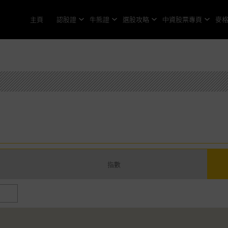
主頁
認股證
牛熊證
選股攻略
中資股票專頁
麥
指數