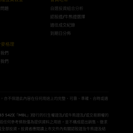
問問題
自選投資組合分析
可升可跌。過往表現並不反映未
認股證/牛熊證選擇
ts.com.hk
之上市文件以瞭解結構
過往成交紀錄
届時(i) N類牛熊證投資者會
到期日分佈
於麥格理
於我們
絡我們
構的資訊。麥格理集團對此等網
，不作任何聲明。麥格理集團建
屬他人的知識產權。
L 」)不作陳述，亦不保證此內容在任何用途上均完整、可靠、準確、合時或適
583 542)(「MBL」)發行的衍生權證及/或牛熊證及/或交易期權的
件的使用，可能受軟件持有人訂
包括任何參考條款僅為提供資料之用途，並不構成提出銷售、徵求
或全部投資。投資者應閱讀上市文件內有關認股證及牛熊證及結