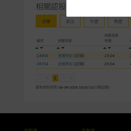
相關認股證/牛熊證
網站內容來自我們在所示日期時
未必完整或準確。麥格理集團不
予更改或刪除，而毋須作出通知
認購
認沽
牛證
熊證
任何指示價格報價、公開資料或
相關資產
的，因此並不保證該類報價單、
編號
相關資產
現價
績並不保證將來表現。網站內容
何用途上均完整、可靠、準確、
14906
速騰聚創
(
認購
)
23.04
28734
速騰聚創
(
認購
)
23.04
網站內容不構成要約及徵求要約
而成，但不包括麥格理集團職員
上一頁
1
下一頁
最後更新時間:
06-08-2026 16:20 (15分鐘延遲)
在法律最大許可的情況下，麥格
連結的第三者網站，在任何用途
網站內容的依賴而導致的損失或
本使用條款的所有方面均受香港
認股證
牛熊證