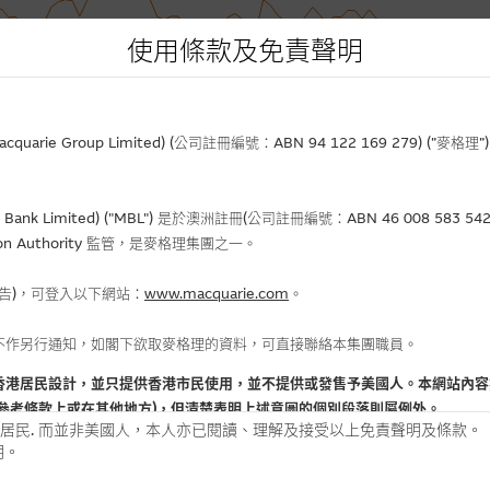
使用條款及免責聲明
rie Group Limited) (公司註冊編號：ABN 94 122 169 279) (”麥
Bank Limited) ("MBL") 是於澳洲註冊(公司註冊編號：ABN 46 008 58
gulation Authority 監管，是麥格理集團之一。
報告)，可登入以下網站：
www.macquarie.com
。
不作另行通知，如閣下欲取麥格理的資料，可直接聯絡本集團職員。
香港居民設計，並只提供香港市民使用，並不提供或發售予美國人。本網站內容
參考條款上或在其他地方)，但清楚表明上述意圖的個別段落則屬例外。
居民. 而並非美國人，本人亦已閱讀、理解及接受以上免責聲明及條款。
明。
用時請考慮個人風險