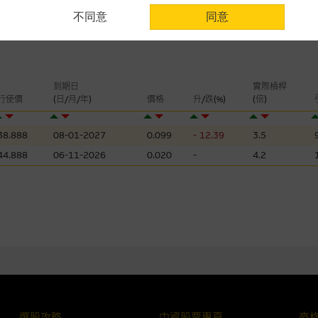
不同意
同意
認為可靠之來源，且均以真誠提供。惟麥格理集團並無核實所有網站內容，故就
會，亦沒有義務更新網站內容，或修正任何其後變為明顯失實之地方。網站內容
。
分析是基於我們相信的假設及參數而預備的，不構成我們提出的意見。所用假設
到期日
實際槓桿
公開資料或分析為準確、完整或合理。我們不作陳述，亦不保證任何所示的指示
行使價
(日/月/年)
價格
升/跌(%)
(倍)
來自我們在所示日期時認為可靠之來源，且均以真誠提供，然而，麥格理集團不
合時或適合，亦不為資料的準確程度、完整性及合時性負上責任，除非這是有關
38.888
08-01-2027
0.099
- 12.39
3.5
44.888
06-11-2026
0.020
-
4.2
，或作為任何合約的根據，以購買或銷售任何證券、貸款或其他工具。網站內容
所知的資料。
產品的過去業績並不保證或預測將來表現。
理集團及其任何相關公司或其董事、高層職員、僱員或代理人不作陳述，亦不保
方面均可靠、完整、合時及準確，對任何因任何形式(包括疏忽)由於網站內容的
損毀，亦一概不會承擔責任或債務。
法例管限。
選股攻略
中資股票專頁
麥