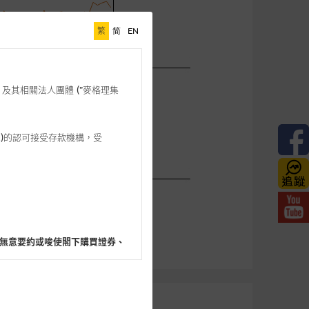
繁
简
EN
格理”) 及其相關法人團體 (”麥格理集
3 542)的認可接受存款機構，受
無意要約或唆使閣下購買證券、