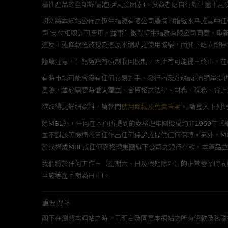
構性產品的全部詳情(包括風險因素)。投資者應自行評估箇中風
在法律容許的所有範圍內，麥格
切勿將本網站公佈之恆生指數有限公司編撰的指數水平或其中任
不作任何聲明，也不提供任何保
司”支付相關許可費用，並事先徵得恆生指數有限公司同意。重
病毒或任何其他後果所導致的任何
違反上述條款應被視為違反本網站之使用協議，而閣下應立即停
謹請注意，牛熊證設有強制收回機制，因此有可能提早終止，在此情
基本上市文件及補充上市
有時市場可能會沒有任何交易對手、發行商及/或指定流通量提供
就有關MBL每次發行之認股證及
風險，並於需要時徵詢獨立、合資格之法律、財務、稅務、會計
補充上市文件內。該等文件之英
欲取得更詳細資料，請參閱
使用條款及免責聲明
。
請登入下列
除MBL外，任何在本頁所提到的麥格理集團機構均非1959年
版權及商標
並不對該等機構的責任作出任何保證或提供任何保障。另外，MB
於或構成MBL或任何麥格理集團旗下公司之銀行存款。本產品
麥格理集團為本網站內容的版權
編、上載、連結、組幀、廣播、
我們將於任何工作日（星期六、日及假期除外）的正常營業時間
至該等產品期滿日止)。
「麥格理」此名稱及所有相關商標(包
重要資料
公開利益
閣下在瀏覽本網站之時，已明白及同意本網站之所有條款及私隱