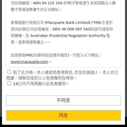
麥格理投資教室
司註冊編號：ABN 94 122 169 279) (”麥格理”) 及其相關法人團
體 (”麥格理集團”) 的正式網站。
會員專區
麥格理銀行有限公司 (Macquarie Bank Limited) ("MBL") 是於
相關認股證/牛熊證
關於我們
澳洲註冊(公司註冊編號：ABN 46 008 583 542)的認可接受存
款機構，受 Australian Prudential Regulation Authority 監
認購
認沽
牛證
熊證
管，是麥格理集團之一。
編號
相關資產
行使價
價格
升/跌(%)
如欲索取MBL的資料(包括周年報告)，可登入以下網站：
www.macquarie.com
。
16089
國泰海通
(
認購
)
20.888
不適用
-
剔了此方格，本人確認為香港居民. 而並非美國人，本人亦已
本網站所載資料會隨時更改，而不作另行通知，如閣下欲取麥格
27982
國泰海通
(
認購
)
19.888
0.030
-
閱讀、理解及接受以上免責聲明及條款。
理的資料，可直接聯絡本集團職員。
14日內不用再顯示此免責聲明。
上一頁
本網站所提供的內容和資料專為香港居民設計，並只提供香港市
1
下一頁
民使用，並不提供或發售予美國人。本網站內容無意要約或唆使
最後更新時間:
07-08-2026 16:20 (15分鐘延遲)
不同意
閣下購買證券、基金單位或其他投資工具(不論在參考條款上或在
其他地方)，但清楚表明上述意圖的個別段落則屬例外。
同意
本結構性產品並無抵押品
提供網站內容的基準 – 使用時請考慮個人風險