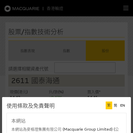
|
香港輪證
繁
簡
EN
股票/指數技術分析
指數表現
指數
股份
主頁
請選擇相關資產代號
認股證
2611 國泰海通
牛熊證
現價(港元)
升/跌(%)
買入價*
14.42
+0.42%
14.41
選股攻略
使用條款及免責聲明
繁
简
EN
賣出價*
成交額(千元)
14.42
109,938
中資股票專頁
本網站
最後更新時間: 07-08-2026 16:20 (十五分鐘延遲)
本網站為麥格理集團有限公司 (Macquarie Group Limited) (公
相關圖表