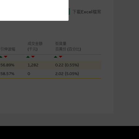
閣下的目的而言，網站內容可能
下載Excel檔案
所載的意見、預測及其他資料可
及參數並非唯一可以合理選擇到
成交金額
街貨量
表現或回報將來會實現。過去業
引伸波幅
(千元)
百萬份 (百分比)
作陳述，亦不保證網站內容在任
適用的的法律及/或法規所規定。
56.89%
1,282
0.22 (0.55%)
58.57%
0
2.02 (5.05%)
由麥格理集團所準備的資料編製
證網站內容，或任何與本網站相
錯誤、失實、遺漏、或任何人士對