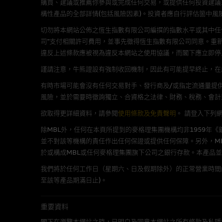
購買、建議或推薦你參與或完成任何交易，或提供任何投資建議
構性產品的全部詳情(包括風險因素)。投資者應自行評估箇中風
在法律容許的所有範圍內，麥格
不作任何聲明，也不提供任何保
切勿將本網站公佈之恆生指數有限公司編撰的指數水平或其中任
病毒或任何其他後果所導致的任何
司”支付相關許可費用，並事先徵得恆生指數有限公司同意。重
違反上述條款應被視為違反本網站之使用協議，而閣下應立即停
謹請注意，牛熊證設有強制收回機制，因此有可能提早終止，在此情
基本上市文件及補充上市
有時市場可能會沒有任何交易對手、發行商及/或指定流通量提供
就有關MBL每次發行之認股證及
風險，並於需要時徵詢獨立、合資格之法律、財務、稅務、會計
補充上市文件內。該等文件之英
欲取得更詳細資料，請參閱
使用條款及免責聲明
。
請登入下列
除MBL外，任何在本頁所提到的麥格理集團機構均非1959年
版權及商標
並不對該等機構的責任作出任何保證或提供任何保障。另外，MB
麥格理集團為本網站內容的版權
於或構成MBL或任何麥格理集團旗下公司之銀行存款。本產品
編、上載、連結、組幀、廣播、
我們將於任何工作日（星期六、日及假期除外）的正常營業時間
至該等產品期滿日止)。
「麥格理」此名稱及所有相關商標(包
重要資料
公開利益
閣下在瀏覽本網站之時，已明白及同意本網站之所有條款及私隱