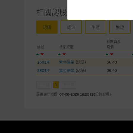
提供網站內容的基準 – 使
相關認股證/牛熊證
網站內容來自我們在所示日期時
未必完整或準確。麥格理集團不
予更改或刪除，而毋須作出通知
認購
認沽
牛證
熊證
任何指示價格報價、公開資料或
相關資產
的，因此並不保證該類報價單、
編號
相關資產
現價
績並不保證將來表現。網站內容
何用途上均完整、可靠、準確、
13014
紫金礦業
(
認購
)
36.40
28014
紫金礦業
(
認購
)
36.40
網站內容不構成要約及徵求要約
而成，但不包括麥格理集團職員
上一頁
1
下一頁
在法律最大許可的情況下，麥格
最後更新時間:
07-08-2026 16:20 (15分鐘延遲)
連結的第三者網站，在任何用途
網站內容的依賴而導致的損失或
本使用條款的所有方面均受香港