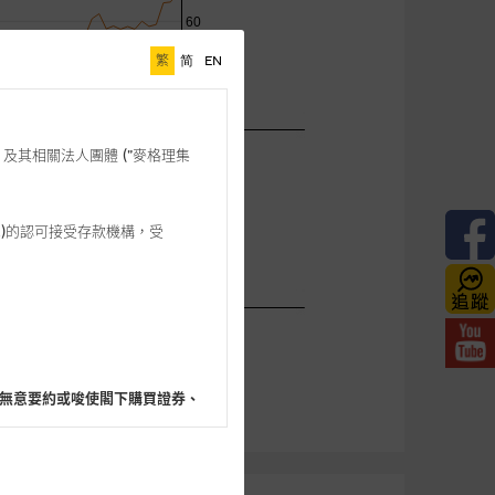
繁
简
EN
格理”) 及其相關法人團體 (”麥格理集
3 542)的認可接受存款機構，受
無意要約或唆使閣下購買證券、