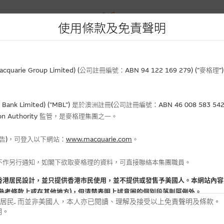
使用條款及免責聲明
rie Group Limited) (公司註冊編號：ABN 94 122 169 279) (”麥
Bank Limited) ("MBL") 是於澳洲註冊(公司註冊編號：ABN 46 008 58
gulation Authority 監管，是麥格理集團之一。
報告)，可登入以下網站：
www.macquarie.com
。
不作另行通知，如閣下欲取麥格理的資料，可直接聯絡本集團職員。
香港居民設計，並只提供香港市民使用，並不提供或發售予美國人。本網站內容
參考條款上或在其他地方)，但清楚表明上述意圖的個別段落則屬例外。
居民. 而並非美國人，本人亦已閱讀、理解及接受以上免責聲明及條款。
明。