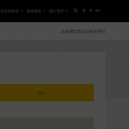
繁
簡
EN
格理投資教室
會員專區
關於我們
本結構性產品並無抵押品
股份