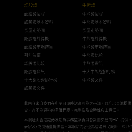
認股證
牛熊證
與結構性產品有關的風險
認股證搜尋
牛熊證搜尋
結構性產品並無抵押品，如發行
認股證基本資料
牛熊證基本資料
來表現。產品的第二市場可能有
性產品的詳情及自行評估箇中風險
價量走勢圖
價量走勢圖
損失全部投資；而(ii)R類牛熊
認股證計算機
牛熊證計算機
認股證市場持貨
牛熊證市場持貨
網站連結
引伸波幅
牛熊證比較
認股證比較
牛熊證資訊
本網站或載有連接非由麥格理集
認股證資訊
十大牛熊證排行榜
站的內容及所介紹的產品或服務
議閣下自行向本網站述及或連接
十大認股證排行榜
牛熊證文件
認股證文件
本網站雖連接第三者管理的網站
此內容來自我們在所示日期時認為可靠之來源，且均以真誠提供。然而，Mac
合，亦不為資料的準確程度、完整性及合時性負上責任。
經由本網站接觸到的軟件
本網址由香港證券及期貨事務監察委員會註冊交易商MCL提供。MCL為本文
部分可經本網站連結下載的軟件
莊家及/或流通量提供者。本網站內容僅為香港居民設計，並只
出的使用條款約束。