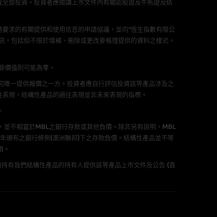
或全部投資。投資者應閱讀上市文件內有關認股證及牛熊證及結
責任。麥格理集團並且對此等軟件
不論是否屬於第三者)而出現電腦
要求的有關提供和使用信息的申請協議，並向“恆生指數有限公
訊，包括但不限於增補、刪除或更改麥格理提供的資料之樣式。
剩餘價值則可能為零。
公司唯一提供報價之一方。投資者應自行評估投資該等產品涉及之
料已載列於基本上市文件及相關之
往表現，結構性產品的過往表現並非未來表現的指標。
。
，並不相當於MBL之銀行存款或其他負債。除非另有說明，MBL
年頒布之銀行條例(澳洲聯邦)下之存款負債。結構性產品並不等
的書面同意前，不可複製、改
項。
持有我們結構性產品的持有人提供該等產品上市文件及公告 (直