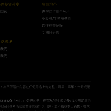
格理投資教室
會員地帶
問問題
自選投資組合分析
可升可跌。過往表現並不反映未
認股證/牛熊證選擇
ts.com.hk
之上市文件以瞭解結構
届時(i) N類牛熊證投資者會
過往成交紀錄
到期日分佈
於麥格理
於我們
構的資訊。麥格理集團對此等網
絡我們
，不作任何聲明。麥格理集團建
屬他人的知識產權。
L 」)不作陳述，亦不保證此內容在任何用途上均完整、可靠、準確、合時或適
583 542)(「MBL」)發行的衍生權證及/或牛熊證及/或交易期權的
件的使用，可能受軟件持有人訂
包括任何參考條款僅為提供資料之用途，並不構成提出銷售、徵求