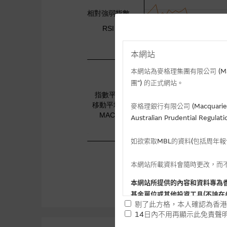
本網站
本網站為麥格理集團有限公司 (Macqua
團”) 的正式網站。
麥格理銀行有限公司 (Macquarie 
Australian Prudential Re
如欲索取MBL的資料(包括周年
本網站所載資料會隨時更改，而
本網站所提供的內容和資料專為
基金單位或其他投資工具(不論在
剔了此方格，本人確認為香港
14日內不用再顯示此免責聲