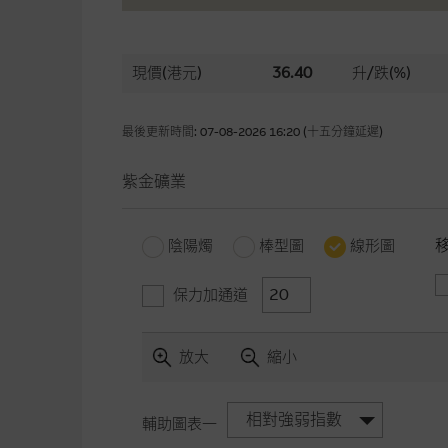
現價(港元)
36.40
升/跌(%)
最後更新時間: 07-08-2026 16:20 (十五分鐘延遲)
紫金礦業
陰陽燭
棒型圖
線形圖
保力加通道
放大
縮小
相對強弱指數
輔助圖表一