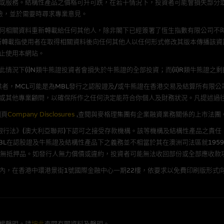
或服務。結構性產品之價格可升可跌，在若干情況下，投資者可能會損失部分
險，並於需要時尋求專業意見。
理集團概不承擔經由本網站使用或下載任何軟件(不論是否屬於第三者)而引起的
證，特別是在法律容許的所有範圍內，概不負責經由本網站使用或下載任何軟件(
何相關資料重新轉載給任何其他人，除非閣下已經簽署了恆生指數有限公司不時
損失(包括但不限於數據遺失、業務運作受干擾及盈利虧損)。
新轉載指使用者在取得相關資料後向任何其他人以任何形式修改其版本傳播該資
止使用本網站。
況下(i)N類牛熊證投資者會損失於牛熊證的全部投資；而(ii)R類牛熊證之
文件
者，MCL可能是為MBL發行之認股證及/或牛熊證在香港交易及結算所有限
/或牛熊證而言，認股證及/或牛熊證之條款及條件以及發行商的財務與其他資
或其他專業顧問，以確保所作之任何決定能符合你個人及財務狀況。凡提述過
文版及中譯版見於本網站。
網頁
Company Disclosures
,查閱與麥格理集團有企業融資業務關係的上市法團
《銀行法》(澳大利亞聯邦)下認可之接受存款機構。該等機構及結構性產品之責任
L在認股證及牛熊證及結構性產品下之義務並不相當於其在澳洲司法區就1959
持有人或獲准使用者。除非瀏覽內容所需或為法律容許，閣下在獲得麥格理集團
並無抵押品。如發行人無力償債或違約，投資者可能無法收回部份或全部應收款
發放或以任何其他形式傳遞本網站的內容。
內，在香港中環港景街1號國際金融中心一期22樓，依要求以免費印刷版形式向
括但不限於Holey Dollar標記)均為麥格理集團的商標。
權聲明。請
按此
查閱有關資料及聲明。