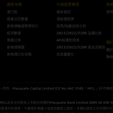
選股攻略
中資股票專頁
麥
潛力股
最新資訊
常
人無力償債或違約，投資者可能無法收回部份或全部應收款項。結構性產品價格
資產沽空數據
港股通股票
限而麥格理資本股份有限公司可能是唯一報價方。閣下應閱讀載于
www.warran
。如有需要，請徵詢獨立之專業意見。牛熊證備有強制贖回機制可能被提早終止，
麥格理輪證教學短片
股票/指數技術分析
證之剩餘價值則可能為零。
經濟數據
2823/2822/3188 溢價比較
業績公佈
AH股價對照表
關
麥格理精選
2823/2822/3188 資金流報告
關
麥格理衍生攻略
街貨量變化
團管理的網站的連結。此等連結純為方便閣下取得更多關於市場上相關產品及機
聯
，均無任何操控權，因此對此等網站的內容及所介紹服務或產品是否準確或合適
的第三者查詢。此外，載有第三者網站的連結，不應視為該第三者推介本網站。
，但麥格理集團並非授權網站瀏覽者複製此等網站的任何內容，因該等內容可能
quarie Capital Limited (CE No. AAC 534)(「 MC
應用
所提及上市股份有關的Macquarie Bank Limited (ABN 46 008 
程式屬於第三者的產品。閣下使用此等屬於第三者的軟件，須自負全責。此等軟
供香港市民使用，不適用於美國人或其他國家之居民。本網址提供之任何資料