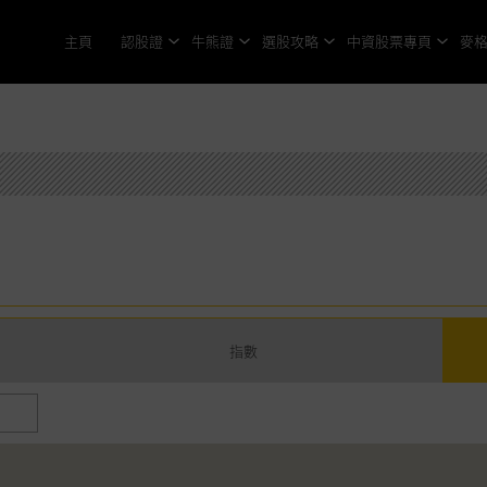
主頁
認股證
牛熊證
選股攻略
中資股票專頁
麥
指數