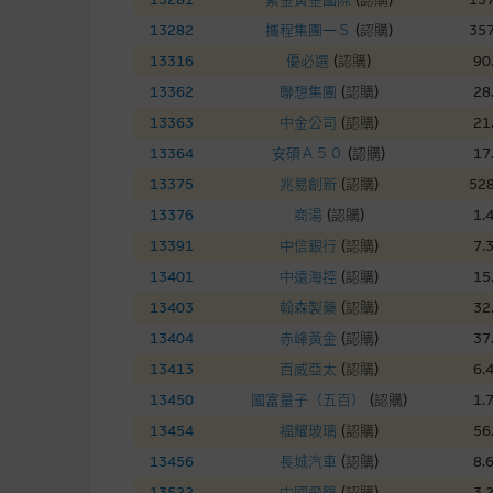
在法律最大許可的情況下，麥格
13282
攜程集團—Ｓ
(
認購
)
357
連結的第三者網站，在任何用途
網站內容的依賴而導致的損失或
13316
優必選
(
認購
)
90
13362
聯想集團
(
認購
)
28
本使用條款的所有方面均受香港
13363
中金公司
(
認購
)
21
13364
安碩Ａ５０
(
認購
)
17
與結構性產品有關的風險
13375
兆易創新
(
認購
)
528
13376
商湯
(
認購
)
1.
結構性產品並無抵押品，如發行
來表現。產品的第二市場可能有
13391
中信銀行
(
認購
)
7.
性產品的詳情及自行評估箇中風險
13401
中遠海控
(
認購
)
15
損失全部投資；而(ii)R類牛熊
13403
翰森製藥
(
認購
)
32
13404
赤峰黃金
(
認購
)
37
網站連結
13413
百威亞太
(
認購
)
6.
13450
國富量子（五百）
(
認購
)
1.
本網站或載有連接非由麥格理集
站的內容及所介紹的產品或服務
13454
福耀玻璃
(
認購
)
56
議閣下自行向本網站述及或連接
13456
長城汽車
(
認購
)
8.
13522
中國飛鶴
(
認購
)
3.