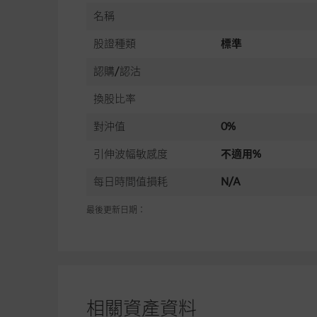
名稱
股證種類
標準
認購/認沽
換股比率
對沖值
0%
引伸波幅敏感度
不適用%
每日時間值損耗
N/A
最後更新日期：
相關資產資料