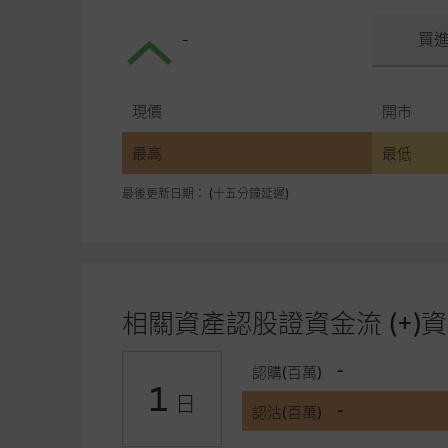
-
買
現價
開市
最高
最低
最後更新日期： (十五分鐘延遲)
相關資產認股證資金流 (+)資
-
認購(百萬)
1
日
-
認沽(百萬)