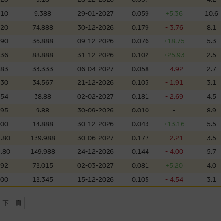
，但麥格理集團並非授權網站瀏覽者複製此等網站的任何內容，因該等內容可能
810
9.388
29-01-2027
0.059
+5.36
10.6
.20
74.888
30-12-2026
0.179
- 3.76
8.1
應用
.90
36.888
09-12-2026
0.076
+18.75
5.3
程式屬於第三者的產品。閣下使用此等屬於第三者的軟件，須自負全責。此等軟
.36
88.888
31-12-2026
0.102
+25.93
2.5
.83
33.333
06-04-2027
0.058
- 4.92
2.7
.30
34.567
21-12-2026
0.103
- 1.91
3.1
理集團概不承擔經由本網站使用或下載任何軟件(不論是否屬於第三者)而引起的
.54
38.88
02-02-2027
0.181
- 2.69
4.5
證，特別是在法律容許的所有範圍內，概不負責經由本網站使用或下載任何軟件(
395
9.88
30-09-2026
0.010
-
8.9
損失(包括但不限於數據遺失、業務運作受干擾及盈利虧損)。
600
14.888
30-12-2026
0.043
+13.16
5.5
.80
139.988
30-06-2027
0.177
- 2.21
3.5
文件
.80
149.988
24-12-2026
0.144
- 4.00
5.7
/或牛熊證而言，認股證及/或牛熊證之條款及條件以及發行商的財務與其他資
.92
72.015
02-03-2027
0.081
+5.20
4.0
文版及中譯版見於本網站。
300
12.345
15-12-2026
0.105
- 4.54
3.1
下一頁
持有人或獲准使用者。除非瀏覽內容所需或為法律容許，閣下在獲得麥格理集團