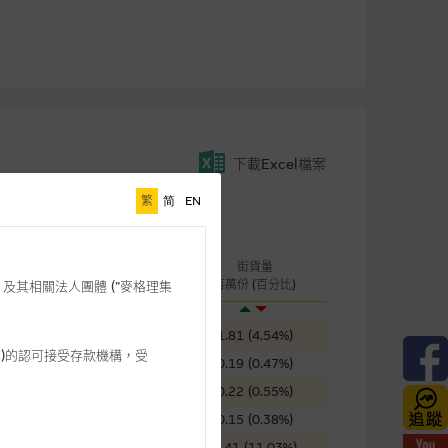
下載Excel檔案
繁
简
EN
桿
成交金額
街貨量
引伸波幅
(千元)
百萬份 (百分比)
格理”) 及其相關法人團體 (”麥格理集
58.49%
144
1.81 (4.54%)
3 542)的認可接受存款機構，受
62.52%
2,702
0.19 (0.47%)
56.89%
1,282
0.22 (0.55%)
92.09%
19
0.15 (0.38%)
86.63%
11
4.41 (11.03%)