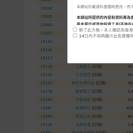
本網站所載資料會隨時更改，而
13018
三一國際
(
認購
)
7.
13050
中國銀河
(
認購
)
7.
本網站所提供的內容和資料專為
基金單位或其他投資工具(不論在
13065
友邦保險
(
認購
)
74
剔了此方格，本人確認為香港
13107
中國電信
(
認購
)
4.
14日內不用再顯示此免責聲
13110
華虹半導體
(
認購
)
141
提供網站內容的基準 – 使
13116
ＴＣＬ電子
(
認購
)
16
網站內容來自我們在所示日期時
13117
東岳集團
(
認購
)
13
未必完整或準確。麥格理集團不
13118
上海復旦
(
認購
)
26
予更改或刪除，而毋須作出通知
13119
三花智控
(
認購
)
26
任何指示價格報價、公開資料或
13120
舜宇光學科技
(
認購
)
58
的，因此並不保證該類報價單、
13178
龍源電力
(
認購
)
5.
績並不保證將來表現。網站內容
13185
中遠海能
(
認購
)
14
何用途上均完整、可靠、準確、
13187
寧德時代
(
認購
)
632
網站內容不構成要約及徵求要約
13189
榮昌生物
(
認購
)
86
而成，但不包括麥格理集團職員
13216
大唐發電
(
認購
)
2.
13281
紫金黃金國際
(
認購
)
137