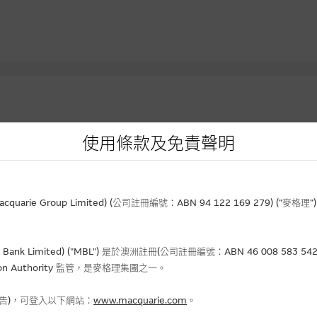
使用條款及免責聲明
資產
到期日
實際槓
價
行使價
(日/月/年)
價格
升/跌(%)
(倍)
rie Group Limited) (公司註冊編號：ABN 94 122 169 279) (”麥
.53
23.31
02-02-2027
0.044
- 6.38
5.5
Bank Limited) ("MBL") 是於澳洲註冊(公司註冊編號：ABN 46 008 58
690
8.888
31-12-2026
0.248
+6.44
3.9
gulation Authority 監管，是麥格理集團之一。
.40
45.678
01-12-2026
0.194
+14.12
5.7
.32
38.388
31-12-2026
0.112
+8.74
2.9
報告)，可登入以下網站：
www.macquarie.com
。
.89
23.456
01-12-2026
0.032
-
4.9