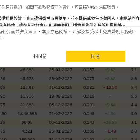
不作另行通知，如閣下欲取麥格理的資料，可直接聯絡本集團職員。
660
10.888
01-12-2026
0.085
+2.41
4.8
720
8.38
18-08-2026
0.010
-
17.6
香港居民設計，並只提供香港市民使用，並不提供或發售予美國人。本網站內容
參考條款上或在其他地方)，但清楚表明上述意圖的個別段落則屬例外。
.15
106.299
03-05-2027
0.052
+10.64
5.9
居民. 而並非美國人，本人亦已閱讀、理解及接受以上免責聲明及條款。
500
7.28
28-01-2027
0.076
- 1.30
6.7
明。
.20
299.888
02-12-2026
0.051
+4.08
4.2
用時請考慮個人風險
.35
19.888
02-12-2026
0.214
- 1.83
3.5
不同意
同意
認為可靠之來源，且均以真誠提供。惟麥格理集團並無核實所有網站內容，故就
.49
27.89
02-12-2026
0.017
+6.25
6.0
會，亦沒有義務更新網站內容，或修正任何其後變為明顯失實之地方。網站內容
.98
46.888
25-01-2027
0.057
+9.62
3.1
。
.86
45.678
28-05-2027
0.073
+2.82
2.8
分析是基於我們相信的假設及參數而預備的，不構成我們提出的意見。所用假設
.95
123.82
31-12-2026
0.021
- 12.50
5.4
公開資料或分析為準確、完整或合理。我們不作陳述，亦不保證任何所示的指示
490
11.916
19-08-2026
0.016
-
5.5
來自我們在所示日期時認為可靠之來源，且均以真誠提供，然而，麥格理集團不
.73
21.888
03-12-2026
0.091
+9.64
4.4
合時或適合，亦不為資料的準確程度、完整性及合時性負上責任，除非這是有關
.50
1,048.888
31-03-2027
0.046
+4.54
5.0
，或作為任何合約的根據，以購買或銷售任何證券、貸款或其他工具。網站內容
.25
99.95
03-12-2026
0.143
+26.55
3.1
所知的資料。
產品的過去業績並不保證或預測將來表現。
475
4.321
26-01-2027
0.066
- 1.49
2.8
.10
168.888
31-12-2026
0.182
+16.67
3.4