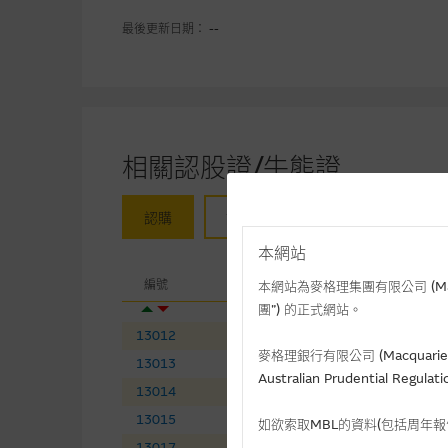
最後更新日期： --
相關認股證/牛熊證
認購
認沽
牛證
熊證
本網站
相關
編號
相關資產
現
本網站為麥格理集團有限公司 (Macqua
團”) 的正式網站。
13012
李寧
(
認購
)
14
麥格理銀行有限公司 (Macquarie 
13013
石藥集團
(
認購
)
8.
Australian Prudential Re
13014
紫金礦業
(
認購
)
36
13015
萬國數據－ＳＷ
(
認購
)
32
如欲索取MBL的資料(包括周年
13017
黑芝麻智能
(
認購
)
11