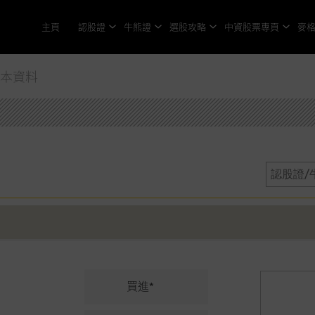
主頁
認股證
牛熊證
選股攻略
中資股票專頁
麥
基本資料
買進*