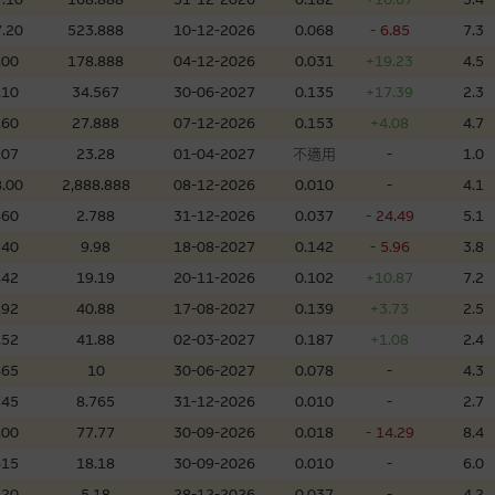
理集團及其任何相關公司或其董事、高層職員、僱員或代理人不作陳述，亦不保
.20
523.888
10-12-2026
0.068
- 6.85
7.3
方面均可靠、完整、合時及準確，對任何因任何形式(包括疏忽)由於網站內容的
損毀，亦一概不會承擔責任或債務。
.00
178.888
04-12-2026
0.031
+19.23
4.5
.10
34.567
30-06-2027
0.135
+17.39
2.3
法例管限。
.60
27.888
07-12-2026
0.153
+4.08
4.7
.07
23.28
01-04-2027
不適用
-
1.0
.00
2,888.888
08-12-2026
0.010
-
4.1
460
2.788
31-12-2026
0.037
- 24.49
5.1
人無力償債或違約，投資者可能無法收回部份或全部應收款項。結構性產品價格
限而麥格理資本股份有限公司可能是唯一報價方。閣下應閱讀載于
www.warran
340
9.98
18-08-2027
0.142
- 5.96
3.8
。如有需要，請徵詢獨立之專業意見。牛熊證備有強制贖回機制可能被提早終止，
.42
19.19
20-11-2026
0.102
+10.87
7.2
證之剩餘價值則可能為零。
.92
40.88
17-08-2027
0.139
+3.73
2.5
.52
41.88
02-03-2027
0.187
+1.08
2.4
465
10
30-06-2027
0.078
-
4.3
745
8.765
31-12-2026
0.010
-
2.7
團管理的網站的連結。此等連結純為方便閣下取得更多關於市場上相關產品及機
，均無任何操控權，因此對此等網站的內容及所介紹服務或產品是否準確或合適
.00
77.77
30-09-2026
0.018
- 14.29
8.4
的第三者查詢。此外，載有第三者網站的連結，不應視為該第三者推介本網站。
615
18.18
30-09-2026
0.010
-
6.0
220
5.18
28-12-2026
0.037
-
4.2