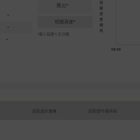
相
賣出*
關
資
-
產
相關資產*
價
-
格
*最少延遲十五分鐘
-
09:05
認股證計算機
認股證市場持貨