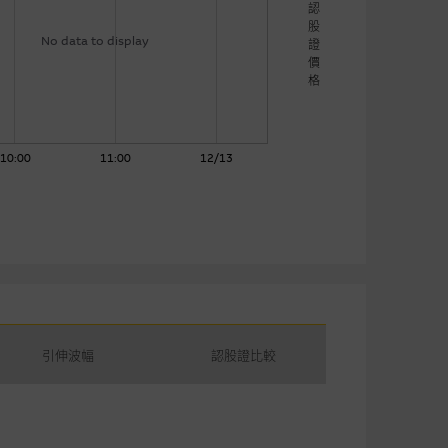
認
股
No data to display
證
價
格
10:00
11:00
12/13
引伸波幅
認股證比較