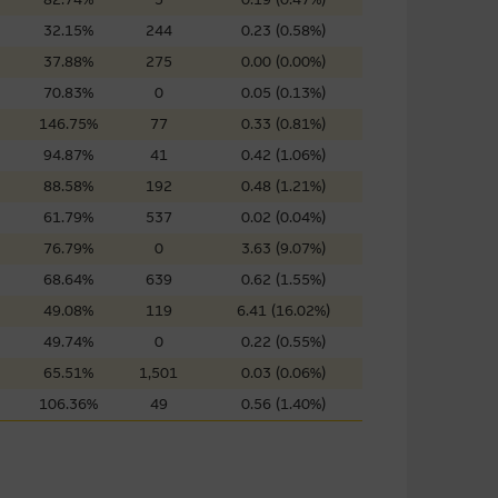
屬他人的知識產權。
32.15%
244
0.23 (0.58%)
37.88%
275
0.00 (0.00%)
70.83%
0
0.05 (0.13%)
件的使用，可能受軟件持有人訂
146.75%
77
0.33 (0.81%)
94.87%
41
0.42 (1.06%)
88.58%
192
0.48 (1.21%)
責任。麥格理集團並且對此等軟件
61.79%
537
0.02 (0.04%)
不論是否屬於第三者)而出現電腦
76.79%
0
3.63 (9.07%)
68.64%
639
0.62 (1.55%)
49.08%
119
6.41 (16.02%)
49.74%
0
0.22 (0.55%)
料已載列於基本上市文件及相關之
65.51%
1,501
0.03 (0.06%)
106.36%
49
0.56 (1.40%)
的書面同意前，不可複製、改