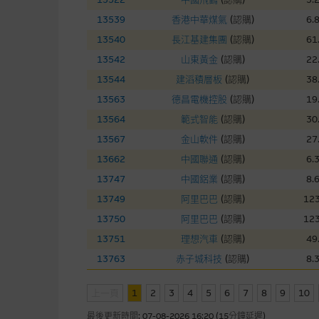
本網站雖連接第三者管理的網站
13539
香港中華煤氣
(
認購
)
6.
13540
長江基建集團
(
認購
)
61
經由本網站接觸到的軟件
13542
山東黃金
(
認購
)
22
部分可經本網站連結下載的軟件
13544
建滔積層板
(
認購
)
38
出的使用條款約束。
13563
德昌電機控股
(
認購
)
19
13564
範式智能
(
認購
)
30
在法律容許的所有範圍內，麥格
13567
金山軟件
(
認購
)
27
不作任何聲明，也不提供任何保
13662
中國聯通
(
認購
)
6.
病毒或任何其他後果所導致的任何
13747
中國鋁業
(
認購
)
8.
13749
阿里巴巴
(
認購
)
123
基本上市文件及補充上市
13750
阿里巴巴
(
認購
)
123
就有關MBL每次發行之認股證及
13751
理想汽車
(
認購
)
49
補充上市文件內。該等文件之英
13763
赤子城科技
(
認購
)
8.
上一頁
1
2
3
版權及商標
4
5
6
7
8
9
10
最後更新時間:
07-08-2026 16:20 (15分鐘延遲)
麥格理集團為本網站內容的版權