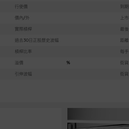
行使價
到期
價內/外
上市
實際槓桿
最後
過去30日正股歷史波幅
距離
槓桿比率
每手
溢價
%
街貨
引伸波幅
街貨