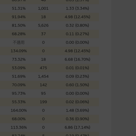
證網站內容，或任何與本網站相
51.31%
1,001
1.33 (3.34%)
錯誤、失實、遺漏、或任何人士對
91.94%
18
4.98 (12.45%)
81.50%
5,626
0.32 (0.80%)
68.28%
37
0.11 (0.27%)
不適用
0
0.00 (0.00%)
134.09%
0
4.98 (12.45%)
73.32%
18
6.68 (16.70%)
可升可跌。過往表現並不反映未
ts.com.hk
之上市文件以瞭解結構
53.09%
475
0.01 (0.01%)
届時(i) N類牛熊證投資者會
51.69%
1,454
0.09 (0.23%)
70.09%
142
0.60 (1.50%)
95.73%
95
0.00 (0.00%)
55.33%
199
0.02 (0.06%)
164.00%
0
1.48 (3.69%)
構的資訊。麥格理集團對此等網
，不作任何聲明。麥格理集團建
68.00%
0
0.36 (0.90%)
113.36%
0
6.86 (17.14%)
82.74%
5
0.19 (0.47%)