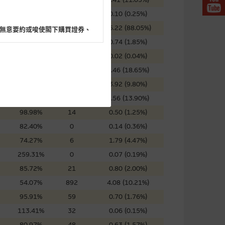
72.89%
32
0.10 (0.25%)
58.79%
0
35.22 (88.05%)
無意要約或唆使閣下購買證券、
40.64%
159
0.74 (1.85%)
52.92%
191
0.02 (0.04%)
99.79%
75
7.46 (18.65%)
88.08%
0
3.92 (9.80%)
閣下的目的而言，網站內容可能
76.11%
0
5.56 (13.90%)
所載的意見、預測及其他資料可
98.98%
14
0.50 (1.25%)
82.40%
0
0.14 (0.36%)
及參數並非唯一可以合理選擇到
74.27%
6
1.79 (4.47%)
表現或回報將來會實現。過去業
259.31%
0
0.07 (0.19%)
作陳述，亦不保證網站內容在任
85.72%
21
0.80 (2.00%)
適用的的法律及/或法規所規定。
54.07%
892
4.08 (10.21%)
由麥格理集團所準備的資料編製
95.91%
59
0.70 (1.76%)
113.41%
32
0.06 (0.15%)
80.97%
48
0.63 (1.57%)