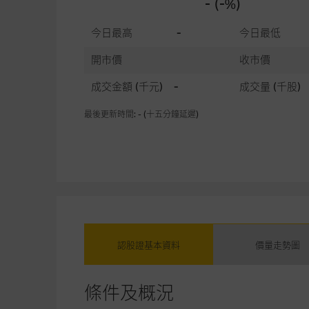
- (-%)
今日最高
-
今日最低
開市價
收市價
成交金額
(千元)
-
成交量
(千股)
最後更新時間: - (十五分鐘延遲)
認股證基本資料
價量走勢圖
條件及概況