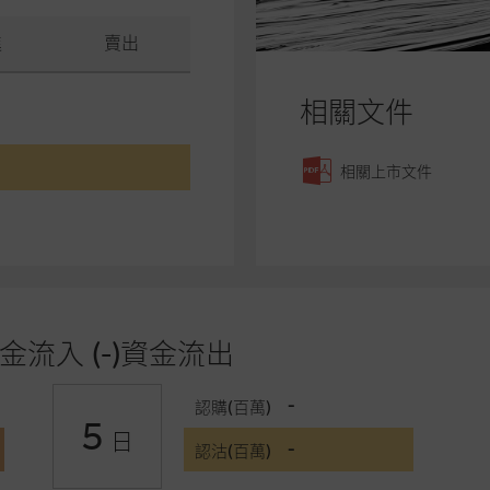
進
賣出
相關文件
相關上市文件
金流入 (-)資金流出
-
認購(百萬)
5
日
-
認沽(百萬)