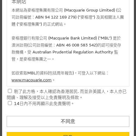
本網站
本網站為麥格理集團有限公司 (Macquarie Group Limited) (公
司註冊編號：ABN 94 122 169 279) (”麥格理”) 及其相關法人團
體 (”麥格理集團”) 的正式網站。
麥格理銀行有限公司 (Macquarie Bank Limited) ("MBL") 是於
澳洲註冊(公司註冊編號：ABN 46 008 583 542)的認可接受存
款機構，受 Australian Prudential Regulation Authority 監
管，是麥格理集團之一。
相關文件
如欲索取MBL的資料(包括周年報告)，可登入以下網站：
相關上市文件
www.macquarie.com
。
剔了此方格，本人確認為香港居民. 而並非美國人，本人亦已
本網站所載資料會隨時更改，而不作另行通知，如閣下欲取麥格
閱讀、理解及接受以上免責聲明及條款。
理的資料，可直接聯絡本集團職員。
相關資產認股證資金流 (+)資金流入 (-)資金流出
14日內不用再顯示此免責聲明。
本網站所提供的內容和資料專為香港居民設計，並只提供香港市
-
認購(百萬)
1
民使用，並不提供或發售予美國人。本網站內容無意要約或唆使
不同意
日
閣下購買證券、基金單位或其他投資工具(不論在參考條款上或在
-
認沽(百萬)
其他地方)，但清楚表明上述意圖的個別段落則屬例外。