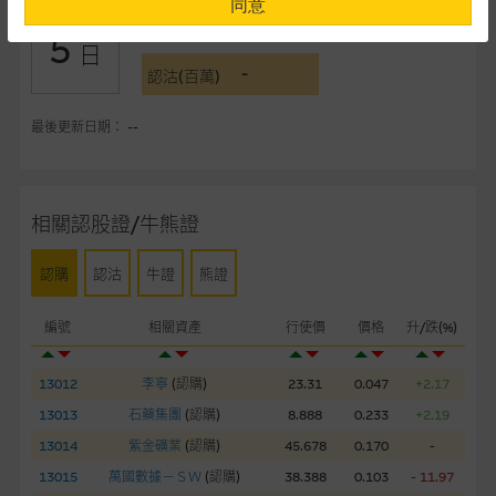
同意
-
認購(百萬)
5
提供網站內容的基準 – 使用時請考慮個人風險
日
-
網站內容來自我們在所示日期時認為可靠之來源，且均以真誠提
認沽(百萬)
供。惟麥格理集團並無核實所有網站內容，故就閣下的目的而
言，網站內容可能未必完整或準確。麥格理集團不會，亦沒有義
最後更新日期： --
務更新網站內容，或修正任何其後變為明顯失實之地方。網站內
容所載的意見、預測及其他資料可予更改或刪除，而毋須作出通
知。
相關認股證/牛熊證
任何指示價格報價、公開資料或分析是基於我們相信的假設及參
認購
認沽
牛證
熊證
數而預備的，不構成我們提出的意見。所用假設及參數並非唯一
可以合理選擇到的，因此並不保證該類報價單、公開資料或分析
編號
相關資產
行使價
價格
升/跌(%)
為準確、完整或合理。我們不作陳述，亦不保證任何所示的指示
表現或回報將來會實現。過去業績並不保證將來表現。網站內容
來自我們在所示日期時認為可靠之來源，且均以真誠提供，然
13012
李寧
(
認購
)
23.31
0.047
+2.17
而，麥格理集團不作陳述，亦不保證網站內容在任何用途上均完
13013
石藥集團
(
認購
)
8.888
0.233
+2.19
整、可靠、準確、合時或適合，亦不為資料的準確程度、完整性
13014
紫金礦業
(
認購
)
45.678
0.170
-
及合時性負上責任，除非這是有關適用的的法律及/或法規所規
13015
萬國數據－ＳＷ
(
認購
)
38.388
0.103
- 11.97
定。