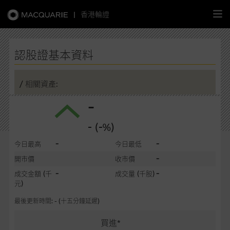
|
香港輪證
繁
簡
EN
認股證基本資料
/ 相關資產:
-
主頁
- (-%)
認股證
-
-
今日最高
今日最低
牛熊證
-
開市價
收市價
-
-
成交金額
(千
成交量
(千股)
選股攻略
元)
最後更新時間: - (十五分鐘延遲)
中資股票專頁
買進*