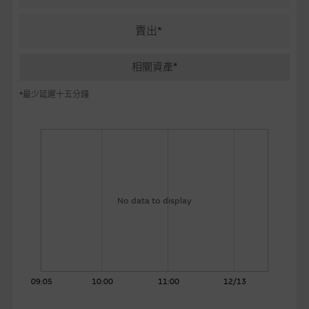
麥格理投資教室
賣出*
會員專區
相關資產*
關於我們
*最少延遲十五分鐘
No data to display
09:05
10:00
11:00
12/13