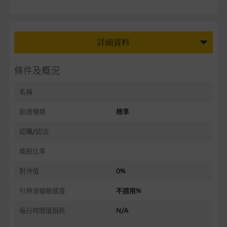
詳細資料
條件及概況
名稱
股證種類
標準
認購/認沽
換股比率
對沖值
0%
引伸波幅敏感度
不適用%
每日時間值損耗
N/A