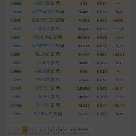
13522
中國飛鶴
(
認購
)
5.18
0.037
-
經由本網站接觸到的軟件應用
13539
香港中華煤氣
(
認購
)
9.388
0.056
- 8.20
部分可經本網站連結下載的軟件程式屬於第三者的產品。閣下使
用此等屬於第三者的軟件，須自負全責。此等軟件的使用，可能
13540
長江基建集團
(
認購
)
74.888
0.186
- 6.06
受軟件持有人訂出的使用條款約束。
13542
山東黃金
(
認購
)
36.888
0.064
+12.28
13544
建滔積層板
(
認購
)
88.888
0.081
+2.53
在法律容許的所有範圍內，麥格理集團概不承擔經由本網站使用
13563
德昌電機控股
(
認購
)
33.333
0.061
- 3.17
或下載任何軟件(不論是否屬於第三者)而引起的責任。麥格理集
13564
範式智能
(
認購
)
34.567
0.105
- 11.02
團並且對此等軟件不作任何聲明，也不提供任何保證，特別是在
法律容許的所有範圍內，概不負責經由本網站使用或下載任何軟
13567
金山軟件
(
認購
)
38.88
0.186
- 18.06
件(不論是否屬於第三者)而出現電腦病毒或任何其他後果所導致
13662
中國聯通
(
認購
)
9.88
0.010
-
的任何損失(包括但不限於數據遺失、業務運作受干擾及盈利虧
13747
中國鋁業
(
認購
)
14.888
0.038
- 19.15
損)。
13749
阿里巴巴
(
認購
)
139.988
0.181
- 10.84
13750
阿里巴巴
(
認購
)
149.988
0.150
- 13.29
基本上市文件及補充上市文件
13751
理想汽車
(
認購
)
72.015
0.077
- 10.46
就有關MBL每次發行之認股證及/或牛熊證而言，認股證及/或牛
熊證之條款及條件以及發行商的財務與其他資料已載列於基本上
13763
赤子城科技
(
認購
)
12.345
0.110
- 8.33
市文件及相關之補充上市文件內。該等文件之英文版及中譯版見
於本網站。
上一頁
1
2
3
4
5
6
7
8
9
10
下一頁