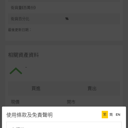
街貨量(百萬份)
街貨百分比
%
最後更新日期：
相關資產資料
-
買進
賣出
現價
開市
最高
最低
使用條款及免責聲明
繁
简
EN
最後更新日期： (十五分鐘延遲)