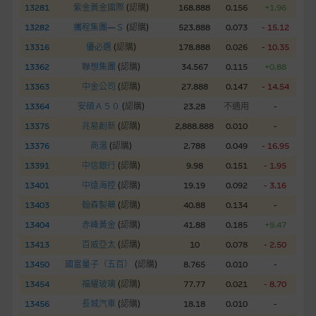
股份有限公司可能是唯一報價方。閣下應閱讀載于
13281
紫金黃金國際
(
認購
)
168.888
0.156
+1.96
www.warrants.com.hk
之上市文件以瞭解結構性產品的詳情及
13282
攜程集團—Ｓ
(
認購
)
523.888
0.073
- 15.12
自行評估箇中風險。如有需要，請徵詢獨立之專業意見。牛熊證
13316
優必選
(
認購
)
178.888
0.026
- 10.35
備有強制贖回機制可能被提早終止，届時(i) N類牛熊證投資者會
13362
聯想集團
(
認購
)
34.567
0.115
+0.88
損失全部投資；而(ii)R類牛熊證之剩餘價值則可能為零。
13363
中金公司
(
認購
)
27.888
0.147
- 14.54
網站連結
13364
安碩Ａ５０
(
認購
)
23.28
不適用
-
13375
兆易創新
(
認購
)
2,888.888
0.010
-
本網站或載有連接非由麥格理集團管理的網站的連結。此等連結
純為方便閣下取得更多關於市場上相關產品及機構的資訊。麥格
13376
商湯
(
認購
)
2.788
0.049
- 16.95
理集團對此等網站的內容及所介紹的產品或服務，均無任何操控
13391
中信銀行
(
認購
)
9.98
0.151
- 1.95
權，因此對此等網站的內容及所介紹服務或產品是否準確或合
13401
中遠海控
(
認購
)
19.19
0.092
- 3.16
適，不作任何聲明。麥格理集團建議閣下自行向本網站述及或連
13403
翰森製藥
(
認購
)
40.88
0.134
-
接的第三者查詢。此外，載有第三者網站的連結，不應視為該第
三者推介本網站。
13404
赤峰黃金
(
認購
)
41.88
0.185
+9.47
13413
百威亞太
(
認購
)
10
0.078
- 2.50
本網站雖連接第三者管理的網站，但麥格理集團並非授權網站瀏
13450
國富量子（五百）
(
認購
)
8.765
0.010
-
覽者複製此等網站的任何內容，因該等內容可能屬他人的知識產
13454
福耀玻璃
(
認購
)
77.77
0.021
- 8.70
權。
13456
長城汽車
(
認購
)
18.18
0.010
-