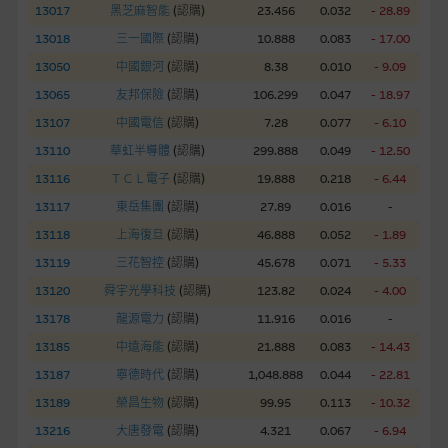
13017
黑芝麻智能
(
認購
)
23.456
0.032
- 28.89
網站內容不構成要約及徵求要約，或作為任何合約的根據，以購
13018
三一國際
(
認購
)
10.888
0.083
- 17.00
買或銷售任何證券、貸款或其他工具。網站內容由麥格理集團所
13050
中國銀河
(
認購
)
8.38
0.010
- 9.09
準備的資料編製而成，但不包括麥格理集團職員所知的資料。
產
13065
友邦保險
(
認購
)
106.299
0.047
- 18.97
品的過去業績並不保證或預測將來表現。
13107
中國電信
(
認購
)
7.28
0.077
- 6.10
在法律最大許可的情況下，麥格理集團及其任何相關公司或其董
13110
華虹半導體
(
認購
)
299.888
0.049
- 12.50
事、高層職員、僱員或代理人不作陳述，亦不保證網站內容，或
13116
ＴＣＬ電子
(
認購
)
19.888
0.218
- 6.44
任何與本網站相連結的第三者網站，在任何用途方面均可靠、完
13117
東岳集團
(
認購
)
27.89
0.016
-
整、合時及準確，對任何因任何形式(包括疏忽)由於網站內容的
13118
上海復旦
(
認購
)
46.888
0.052
- 1.89
錯誤、失實、遺漏、或任何人士對網站內容的依賴而導致的損失
13119
三花智控
(
認購
)
45.678
0.071
- 5.33
或損毀，亦一概不會承擔責任或債務。
13120
舜宇光學科技
(
認購
)
123.82
0.024
- 4.00
本使用條款的所有方面均受香港法例管限。
13178
龍源電力
(
認購
)
11.916
0.016
-
13185
中遠海能
(
認購
)
21.888
0.083
- 14.43
與結構性產品有關的風險
13187
寧德時代
(
認購
)
1,048.888
0.044
- 22.81
結構性產品並無抵押品，如發行人無力償債或違約，投資者可能
13189
榮昌生物
(
認購
)
99.95
0.113
- 10.32
無法收回部份或全部應收款項。結構性產品價格可升可跌。過往
13216
大唐發電
(
認購
)
4.321
0.067
- 6.94
表現並不反映未來表現。產品的第二市場可能有限而麥格理資本