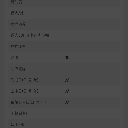
行使價
價內/外
實際槓桿
過去30日正股歷史波幅
槓桿比率
溢價
%
引伸波幅
到期日(日-月-年)
//
上市日(日-月-年)
//
最後交易日(日-月-年)
//
距離到期日
每手(份)