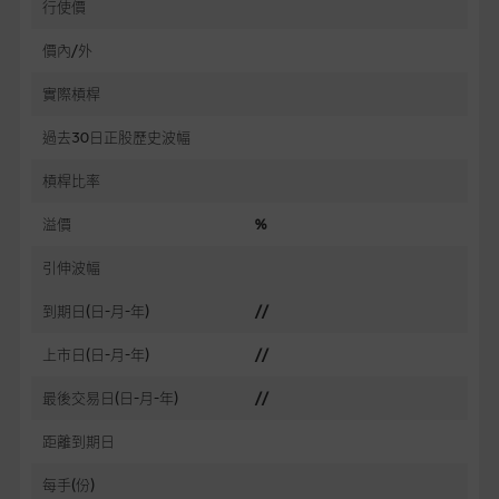
行使價
價內/外
實際槓桿
過去30日正股歷史波幅
槓桿比率
溢價
%
引伸波幅
到期日(日-月-年)
//
上市日(日-月-年)
//
最後交易日(日-月-年)
//
距離到期日
每手(份)