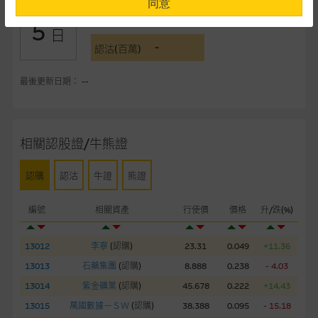
同意
-
認購(百萬)
5
提供網站內容的基準 – 使用時請考慮個人風險
日
-
網站內容來自我們在所示日期時認為可靠之來源，且均以真誠提
認沽(百萬)
供。惟麥格理集團並無核實所有網站內容，故就閣下的目的而
言，網站內容可能未必完整或準確。麥格理集團不會，亦沒有義
最後更新日期： --
務更新網站內容，或修正任何其後變為明顯失實之地方。網站內
容所載的意見、預測及其他資料可予更改或刪除，而毋須作出通
知。
相關認股證/牛熊證
任何指示價格報價、公開資料或分析是基於我們相信的假設及參
認購
認沽
牛證
熊證
數而預備的，不構成我們提出的意見。所用假設及參數並非唯一
可以合理選擇到的，因此並不保證該類報價單、公開資料或分析
編號
相關資產
行使價
價格
升/跌(%)
為準確、完整或合理。我們不作陳述，亦不保證任何所示的指示
表現或回報將來會實現。過去業績並不保證將來表現。網站內容
來自我們在所示日期時認為可靠之來源，且均以真誠提供，然
13012
李寧
(
認購
)
23.31
0.049
+11.36
而，麥格理集團不作陳述，亦不保證網站內容在任何用途上均完
13013
石藥集團
(
認購
)
8.888
0.238
- 4.03
整、可靠、準確、合時或適合，亦不為資料的準確程度、完整性
13014
紫金礦業
(
認購
)
45.678
0.222
+14.43
及合時性負上責任，除非這是有關適用的的法律及/或法規所規
13015
萬國數據－ＳＷ
(
認購
)
38.388
0.095
- 15.18
定。