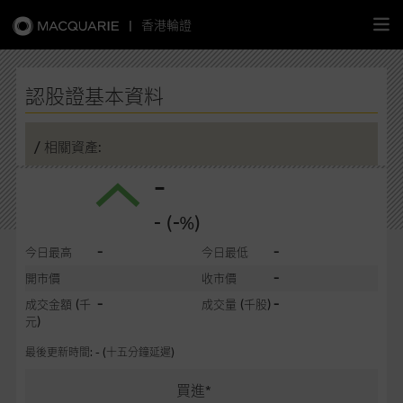
|
香港輪證
繁
簡
EN
認股證基本資料
/ 相關資產:
-
主頁
- (-%)
認股證
-
-
今日最高
今日最低
牛熊證
-
開市價
收市價
-
-
成交金額
(千
成交量
(千股)
選股攻略
元)
最後更新時間: - (十五分鐘延遲)
中資股票專頁
買進*