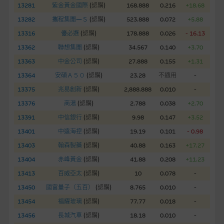
股份有限公司可能是唯一報價方。閣下應閱讀載于
13281
紫金黃金國際
(
認購
)
168.888
0.216
+18.68
www.warrants.com.hk
之上市文件以瞭解結構性產品的詳情及
13282
攜程集團—Ｓ
(
認購
)
523.888
0.072
+5.88
自行評估箇中風險。如有需要，請徵詢獨立之專業意見。牛熊證
13316
優必選
(
認購
)
178.888
0.026
- 16.13
備有強制贖回機制可能被提早終止，届時(i) N類牛熊證投資者會
13362
聯想集團
(
認購
)
34.567
0.140
+3.70
損失全部投資；而(ii)R類牛熊證之剩餘價值則可能為零。
13363
中金公司
(
認購
)
27.888
0.155
+1.31
網站連結
13364
安碩Ａ５０
(
認購
)
23.28
不適用
-
13375
兆易創新
(
認購
)
2,888.888
0.010
-
本網站或載有連接非由麥格理集團管理的網站的連結。此等連結
純為方便閣下取得更多關於市場上相關產品及機構的資訊。麥格
13376
商湯
(
認購
)
2.788
0.038
+2.70
理集團對此等網站的內容及所介紹的產品或服務，均無任何操控
13391
中信銀行
(
認購
)
9.98
0.147
+3.52
權，因此對此等網站的內容及所介紹服務或產品是否準確或合
13401
中遠海控
(
認購
)
19.19
0.101
- 0.98
適，不作任何聲明。麥格理集團建議閣下自行向本網站述及或連
13403
翰森製藥
(
認購
)
40.88
0.163
+17.27
接的第三者查詢。此外，載有第三者網站的連結，不應視為該第
三者推介本網站。
13404
赤峰黃金
(
認購
)
41.88
0.208
+11.23
13413
百威亞太
(
認購
)
10
0.078
-
本網站雖連接第三者管理的網站，但麥格理集團並非授權網站瀏
13450
國富量子（五百）
(
認購
)
8.765
0.010
-
覽者複製此等網站的任何內容，因該等內容可能屬他人的知識產
13454
福耀玻璃
(
認購
)
77.77
0.018
-
權。
13456
長城汽車
(
認購
)
18.18
0.010
-