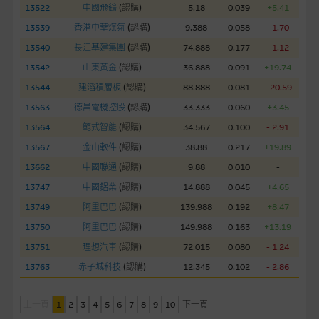
13522
中國飛鶴
(
認購
)
5.18
0.039
+5.41
經由本網站接觸到的軟件應用
13539
香港中華煤氣
(
認購
)
9.388
0.058
- 1.70
部分可經本網站連結下載的軟件程式屬於第三者的產品。閣下使
用此等屬於第三者的軟件，須自負全責。此等軟件的使用，可能
13540
長江基建集團
(
認購
)
74.888
0.177
- 1.12
受軟件持有人訂出的使用條款約束。
13542
山東黃金
(
認購
)
36.888
0.091
+19.74
13544
建滔積層板
(
認購
)
88.888
0.081
- 20.59
在法律容許的所有範圍內，麥格理集團概不承擔經由本網站使用
13563
德昌電機控股
(
認購
)
33.333
0.060
+3.45
或下載任何軟件(不論是否屬於第三者)而引起的責任。麥格理集
13564
範式智能
(
認購
)
34.567
0.100
- 2.91
團並且對此等軟件不作任何聲明，也不提供任何保證，特別是在
法律容許的所有範圍內，概不負責經由本網站使用或下載任何軟
13567
金山軟件
(
認購
)
38.88
0.217
+19.89
件(不論是否屬於第三者)而出現電腦病毒或任何其他後果所導致
13662
中國聯通
(
認購
)
9.88
0.010
-
的任何損失(包括但不限於數據遺失、業務運作受干擾及盈利虧
13747
中國鋁業
(
認購
)
14.888
0.045
+4.65
損)。
13749
阿里巴巴
(
認購
)
139.988
0.192
+8.47
13750
阿里巴巴
(
認購
)
149.988
0.163
+13.19
基本上市文件及補充上市文件
13751
理想汽車
(
認購
)
72.015
0.080
- 1.24
就有關MBL每次發行之認股證及/或牛熊證而言，認股證及/或牛
熊證之條款及條件以及發行商的財務與其他資料已載列於基本上
13763
赤子城科技
(
認購
)
12.345
0.102
- 2.86
市文件及相關之補充上市文件內。該等文件之英文版及中譯版見
於本網站。
上一頁
1
2
3
4
5
6
7
8
9
10
下一頁