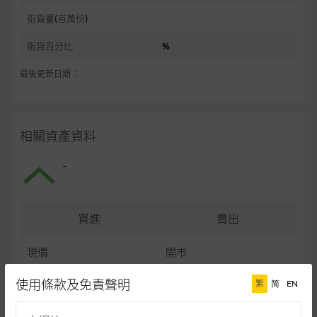
街貨量(百萬份)
街貨百分比
%
最後更新日期：
相關資產資料
-
買進
賣出
現價
開市
最高
最低
使用條款及免責聲明
繁
简
EN
最後更新日期： (十五分鐘延遲)