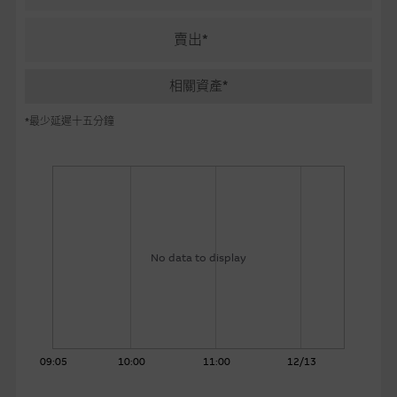
麥格理投資教室
賣出*
會員專區
相關資產*
關於我們
*最少延遲十五分鐘
No data to display
09:05
10:00
11:00
12/13