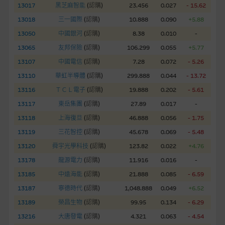
13017
黑芝麻智能
(
認購
)
23.456
0.027
- 15.62
網站內容不構成要約及徵求要約，或作為任何合約的根據，以購
13018
三一國際
(
認購
)
10.888
0.090
+5.88
買或銷售任何證券、貸款或其他工具。網站內容由麥格理集團所
13050
中國銀河
(
認購
)
8.38
0.010
-
準備的資料編製而成，但不包括麥格理集團職員所知的資料。
產
13065
友邦保險
(
認購
)
106.299
0.055
+5.77
品的過去業績並不保證或預測將來表現。
13107
中國電信
(
認購
)
7.28
0.072
- 5.26
在法律最大許可的情況下，麥格理集團及其任何相關公司或其董
13110
華虹半導體
(
認購
)
299.888
0.044
- 13.72
事、高層職員、僱員或代理人不作陳述，亦不保證網站內容，或
13116
ＴＣＬ電子
(
認購
)
19.888
0.202
- 5.61
任何與本網站相連結的第三者網站，在任何用途方面均可靠、完
13117
東岳集團
(
認購
)
27.89
0.017
-
整、合時及準確，對任何因任何形式(包括疏忽)由於網站內容的
13118
上海復旦
(
認購
)
46.888
0.056
- 1.75
錯誤、失實、遺漏、或任何人士對網站內容的依賴而導致的損失
13119
三花智控
(
認購
)
45.678
0.069
- 5.48
或損毀，亦一概不會承擔責任或債務。
13120
舜宇光學科技
(
認購
)
123.82
0.022
+4.76
本使用條款的所有方面均受香港法例管限。
13178
龍源電力
(
認購
)
11.916
0.016
-
13185
中遠海能
(
認購
)
21.888
0.085
- 6.59
與結構性產品有關的風險
13187
寧德時代
(
認購
)
1,048.888
0.049
+6.52
結構性產品並無抵押品，如發行人無力償債或違約，投資者可能
13189
榮昌生物
(
認購
)
99.95
0.134
- 6.29
無法收回部份或全部應收款項。結構性產品價格可升可跌。過往
13216
大唐發電
(
認購
)
4.321
0.063
- 4.54
表現並不反映未來表現。產品的第二市場可能有限而麥格理資本