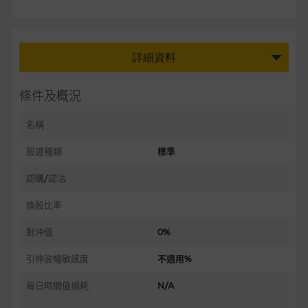
詳細資料
條件及概況
名稱
股證種類
標準
認購/認沽
換股比率
對沖值
0%
引伸波幅敏感度
不適用%
每日時間值損耗
N/A