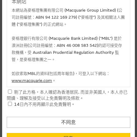
本網站
本網站為麥格理集團有限公司 (Macquarie Group Limited) (公
司註冊編號：ABN 94 122 169 279) (”麥格理”) 及其相關法人團
體 (”麥格理集團”) 的正式網站。
麥格理銀行有限公司 (Macquarie Bank Limited) ("MBL") 是於
澳洲註冊(公司註冊編號：ABN 46 008 583 542)的認可接受存
款機構，受 Australian Prudential Regulation Authority 監
管，是麥格理集團之一。
相關文件
如欲索取MBL的資料(包括周年報告)，可登入以下網站：
相關上市文件
www.macquarie.com
。
剔了此方格，本人確認為香港居民. 而並非美國人，本人亦已
本網站所載資料會隨時更改，而不作另行通知，如閣下欲取麥格
閱讀、理解及接受以上免責聲明及條款。
理的資料，可直接聯絡本集團職員。
相關資產認股證資金流 (+)資金流入 (-)資金流出
14日內不用再顯示此免責聲明。
本網站所提供的內容和資料專為香港居民設計，並只提供香港市
-
認購(百萬)
1
民使用，並不提供或發售予美國人。本網站內容無意要約或唆使
不同意
日
閣下購買證券、基金單位或其他投資工具(不論在參考條款上或在
-
認沽(百萬)
其他地方)，但清楚表明上述意圖的個別段落則屬例外。