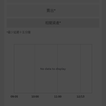
麥格理投資教室
賣出*
會員專區
相關資產*
關於我們
*最少延遲十五分鐘
No data to display
09:05
10:00
11:00
12/13