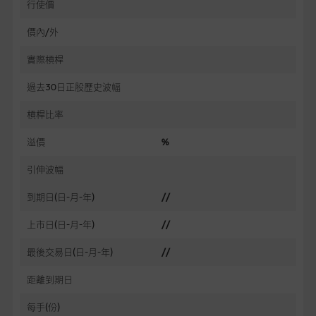
行使價
價內/外
實際槓桿
過去30日正股歷史波幅
槓桿比率
溢價
%
引伸波幅
到期日(日-月-年)
//
上市日(日-月-年)
//
最後交易日(日-月-年)
//
距離到期日
每手(份)