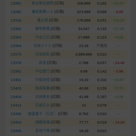
股份有限公司可能是唯一報價方。閣下應閱讀載于
13281
紫金黃金國際
(
認購
)
168.888
0.182
+16.67
www.warrants.com.hk
之上市文件以瞭解結構性產品的詳情及
13282
攜程集團—Ｓ
(
認購
)
523.888
0.068
- 6.85
自行評估箇中風險。如有需要，請徵詢獨立之專業意見。牛熊證
13316
優必選
(
認購
)
178.888
0.031
+19.23
備有強制贖回機制可能被提早終止，届時(i) N類牛熊證投資者會
13362
聯想集團
(
認購
)
34.567
0.135
+17.39
損失全部投資；而(ii)R類牛熊證之剩餘價值則可能為零。
13363
中金公司
(
認購
)
27.888
0.153
+4.08
網站連結
13364
安碩Ａ５０
(
認購
)
23.28
不適用
-
13375
兆易創新
(
認購
)
2,888.888
0.010
-
本網站或載有連接非由麥格理集團管理的網站的連結。此等連結
純為方便閣下取得更多關於市場上相關產品及機構的資訊。麥格
13376
商湯
(
認購
)
2.788
0.037
- 24.49
理集團對此等網站的內容及所介紹的產品或服務，均無任何操控
13391
中信銀行
(
認購
)
9.98
0.142
- 5.96
權，因此對此等網站的內容及所介紹服務或產品是否準確或合
13401
中遠海控
(
認購
)
19.19
0.102
+10.87
適，不作任何聲明。麥格理集團建議閣下自行向本網站述及或連
13403
翰森製藥
(
認購
)
40.88
0.139
+3.73
接的第三者查詢。此外，載有第三者網站的連結，不應視為該第
三者推介本網站。
13404
赤峰黃金
(
認購
)
41.88
0.187
+1.08
13413
百威亞太
(
認購
)
10
0.078
-
本網站雖連接第三者管理的網站，但麥格理集團並非授權網站瀏
13450
國富量子（五百）
(
認購
)
8.765
0.010
-
覽者複製此等網站的任何內容，因該等內容可能屬他人的知識產
13454
福耀玻璃
(
認購
)
77.77
0.018
- 14.29
權。
13456
長城汽車
(
認購
)
18.18
0.010
-