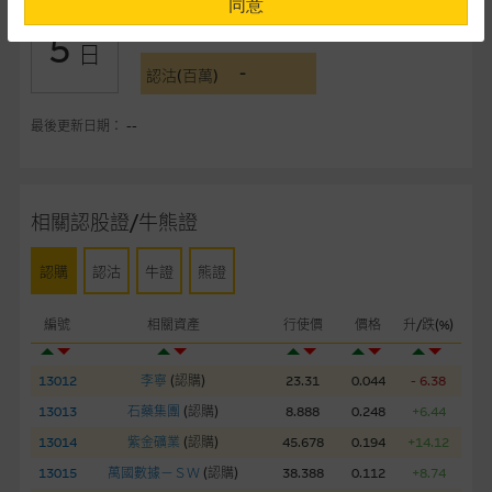
同意
-
認購(百萬)
5
提供網站內容的基準 – 使用時請考慮個人風險
日
-
網站內容來自我們在所示日期時認為可靠之來源，且均以真誠提
認沽(百萬)
供。惟麥格理集團並無核實所有網站內容，故就閣下的目的而
言，網站內容可能未必完整或準確。麥格理集團不會，亦沒有義
最後更新日期： --
務更新網站內容，或修正任何其後變為明顯失實之地方。網站內
容所載的意見、預測及其他資料可予更改或刪除，而毋須作出通
知。
相關認股證/牛熊證
任何指示價格報價、公開資料或分析是基於我們相信的假設及參
認購
認沽
牛證
熊證
數而預備的，不構成我們提出的意見。所用假設及參數並非唯一
可以合理選擇到的，因此並不保證該類報價單、公開資料或分析
編號
相關資產
行使價
價格
升/跌(%)
為準確、完整或合理。我們不作陳述，亦不保證任何所示的指示
表現或回報將來會實現。過去業績並不保證將來表現。網站內容
來自我們在所示日期時認為可靠之來源，且均以真誠提供，然
13012
李寧
(
認購
)
23.31
0.044
- 6.38
而，麥格理集團不作陳述，亦不保證網站內容在任何用途上均完
13013
石藥集團
(
認購
)
8.888
0.248
+6.44
整、可靠、準確、合時或適合，亦不為資料的準確程度、完整性
13014
紫金礦業
(
認購
)
45.678
0.194
+14.12
及合時性負上責任，除非這是有關適用的的法律及/或法規所規
13015
萬國數據－ＳＷ
(
認購
)
38.388
0.112
+8.74
定。