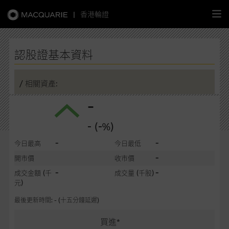
|
香港輪證
繁
簡
EN
認股證基本資料
/ 相關資產:
-
主頁
- (-%)
認股證
-
-
今日最高
今日最低
牛熊證
-
開市價
收市價
-
-
成交金額
(千
成交量
(千股)
選股攻略
元)
最後更新時間: - (十五分鐘延遲)
中資股票專頁
買進*