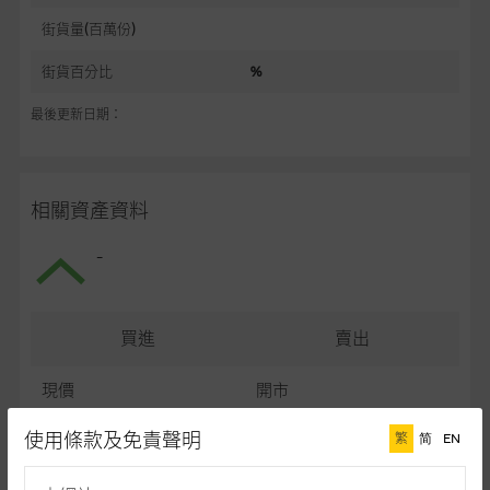
街貨量(百萬份)
街貨百分比
%
最後更新日期：
相關資產資料
-
買進
賣出
現價
開市
最高
最低
使用條款及免責聲明
繁
简
EN
最後更新日期： (十五分鐘延遲)