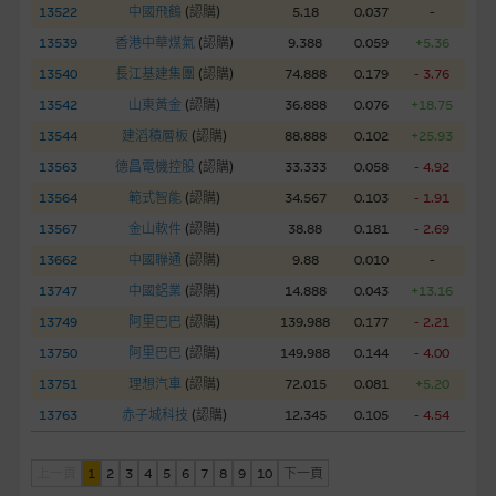
13522
中國飛鶴
(
認購
)
5.18
0.037
-
經由本網站接觸到的軟件應用
13539
香港中華煤氣
(
認購
)
9.388
0.059
+5.36
部分可經本網站連結下載的軟件程式屬於第三者的產品。閣下使
用此等屬於第三者的軟件，須自負全責。此等軟件的使用，可能
13540
長江基建集團
(
認購
)
74.888
0.179
- 3.76
受軟件持有人訂出的使用條款約束。
13542
山東黃金
(
認購
)
36.888
0.076
+18.75
13544
建滔積層板
(
認購
)
88.888
0.102
+25.93
在法律容許的所有範圍內，麥格理集團概不承擔經由本網站使用
13563
德昌電機控股
(
認購
)
33.333
0.058
- 4.92
或下載任何軟件(不論是否屬於第三者)而引起的責任。麥格理集
13564
範式智能
(
認購
)
34.567
0.103
- 1.91
團並且對此等軟件不作任何聲明，也不提供任何保證，特別是在
法律容許的所有範圍內，概不負責經由本網站使用或下載任何軟
13567
金山軟件
(
認購
)
38.88
0.181
- 2.69
件(不論是否屬於第三者)而出現電腦病毒或任何其他後果所導致
13662
中國聯通
(
認購
)
9.88
0.010
-
的任何損失(包括但不限於數據遺失、業務運作受干擾及盈利虧
13747
中國鋁業
(
認購
)
14.888
0.043
+13.16
損)。
13749
阿里巴巴
(
認購
)
139.988
0.177
- 2.21
13750
阿里巴巴
(
認購
)
149.988
0.144
- 4.00
基本上市文件及補充上市文件
13751
理想汽車
(
認購
)
72.015
0.081
+5.20
就有關MBL每次發行之認股證及/或牛熊證而言，認股證及/或牛
熊證之條款及條件以及發行商的財務與其他資料已載列於基本上
13763
赤子城科技
(
認購
)
12.345
0.105
- 4.54
市文件及相關之補充上市文件內。該等文件之英文版及中譯版見
於本網站。
上一頁
1
2
3
4
5
6
7
8
9
10
下一頁