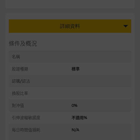
詳細資料
條件及概況
名稱
股證種類
標準
認購/認沽
換股比率
對沖值
0%
引伸波幅敏感度
不適用%
每日時間值損耗
N/A