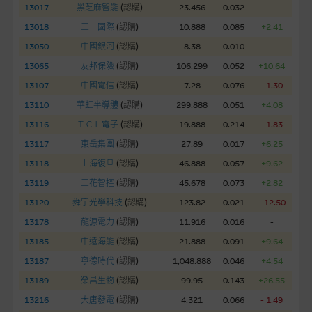
13017
黑芝麻智能
(
認購
)
23.456
0.032
-
網站內容不構成要約及徵求要約，或作為任何合約的根據，以購
13018
三一國際
(
認購
)
10.888
0.085
+2.41
買或銷售任何證券、貸款或其他工具。網站內容由麥格理集團所
13050
中國銀河
(
認購
)
8.38
0.010
-
準備的資料編製而成，但不包括麥格理集團職員所知的資料。
產
13065
友邦保險
(
認購
)
106.299
0.052
+10.64
品的過去業績並不保證或預測將來表現。
13107
中國電信
(
認購
)
7.28
0.076
- 1.30
在法律最大許可的情況下，麥格理集團及其任何相關公司或其董
13110
華虹半導體
(
認購
)
299.888
0.051
+4.08
事、高層職員、僱員或代理人不作陳述，亦不保證網站內容，或
13116
ＴＣＬ電子
(
認購
)
19.888
0.214
- 1.83
任何與本網站相連結的第三者網站，在任何用途方面均可靠、完
13117
東岳集團
(
認購
)
27.89
0.017
+6.25
整、合時及準確，對任何因任何形式(包括疏忽)由於網站內容的
13118
上海復旦
(
認購
)
46.888
0.057
+9.62
錯誤、失實、遺漏、或任何人士對網站內容的依賴而導致的損失
13119
三花智控
(
認購
)
45.678
0.073
+2.82
或損毀，亦一概不會承擔責任或債務。
13120
舜宇光學科技
(
認購
)
123.82
0.021
- 12.50
本使用條款的所有方面均受香港法例管限。
13178
龍源電力
(
認購
)
11.916
0.016
-
13185
中遠海能
(
認購
)
21.888
0.091
+9.64
與結構性產品有關的風險
13187
寧德時代
(
認購
)
1,048.888
0.046
+4.54
結構性產品並無抵押品，如發行人無力償債或違約，投資者可能
13189
榮昌生物
(
認購
)
99.95
0.143
+26.55
無法收回部份或全部應收款項。結構性產品價格可升可跌。過往
13216
大唐發電
(
認購
)
4.321
0.066
- 1.49
表現並不反映未來表現。產品的第二市場可能有限而麥格理資本