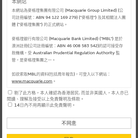
本網站
本網站為麥格理集團有限公司 (Macquarie Group Limited) (公
司註冊編號：ABN 94 122 169 279) (”麥格理”) 及其相關法人團
體 (”麥格理集團”) 的正式網站。
麥格理銀行有限公司 (Macquarie Bank Limited) ("MBL") 是於
澳洲註冊(公司註冊編號：ABN 46 008 583 542)的認可接受存
款機構，受 Australian Prudential Regulation Authority 監
管，是麥格理集團之一。
相關文件
如欲索取MBL的資料(包括周年報告)，可登入以下網站：
相關上市文件
www.macquarie.com
。
剔了此方格，本人確認為香港居民. 而並非美國人，本人亦已
本網站所載資料會隨時更改，而不作另行通知，如閣下欲取麥格
閱讀、理解及接受以上免責聲明及條款。
理的資料，可直接聯絡本集團職員。
相關資產認股證資金流 (+)資金流入 (-)資金流出
14日內不用再顯示此免責聲明。
本網站所提供的內容和資料專為香港居民設計，並只提供香港市
-
認購(百萬)
1
民使用，並不提供或發售予美國人。本網站內容無意要約或唆使
不同意
日
閣下購買證券、基金單位或其他投資工具(不論在參考條款上或在
-
認沽(百萬)
其他地方)，但清楚表明上述意圖的個別段落則屬例外。