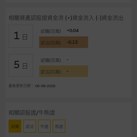
事、高層職員、僱員或代理人不作陳述，亦不保證網站內容，或
任何與本網站相連結的第三者網站，在任何用途方面均可靠、完
相關資產認股證資金流 (+)資金流入 (-)資金流出
整、合時及準確，對任何因任何形式(包括疏忽)由於網站內容的
錯誤、失實、遺漏、或任何人士對網站內容的依賴而導致的損失
+0.04
認購(百萬)
1
或損毀，亦一概不會承擔責任或債務。
日
-0.13
認沽(百萬)
本使用條款的所有方面均受香港法例管限。
-
認購(百萬)
5
與結構性產品有關的風險
日
-
結構性產品並無抵押品，如發行人無力償債或違約，投資者可能
認沽(百萬)
無法收回部份或全部應收款項。結構性產品價格可升可跌。過往
表現並不反映未來表現。產品的第二市場可能有限而麥格理資本
最後更新日期： 06-08-2026
股份有限公司可能是唯一報價方。閣下應閱讀載于
www.warrants.com.hk
之上市文件以瞭解結構性產品的詳情及
自行評估箇中風險。如有需要，請徵詢獨立之專業意見。牛熊證
相關認股證/牛熊證
備有強制贖回機制可能被提早終止，届時(i) N類牛熊證投資者會
損失全部投資；而(ii)R類牛熊證之剩餘價值則可能為零。
認購
認沽
牛證
熊證
網站連結