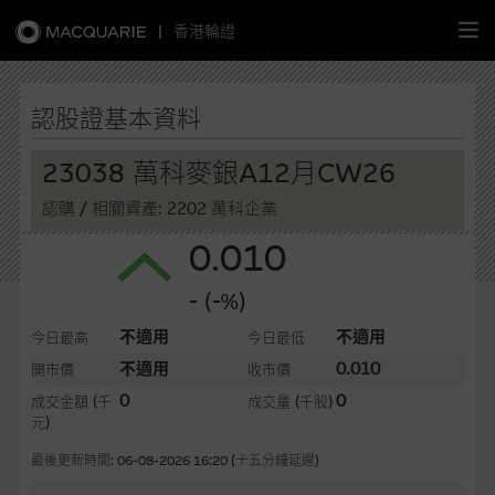
|
香港輪證
繁
簡
EN
認股證基本資料
23038 萬科麥銀A12月CW26
認購
/ 相關資產: 2202 萬科企業
主頁
0.010
認股證
- (-%)
牛熊證
不適用
不適用
今日最高
今日最低
不適用
0.010
開市價
收市價
選股攻略
0
0
成交金額
(千
成交量
(千股)
元)
中資股票專頁
最後更新時間: 06-08-2026 16:20 (十五分鐘延遲)