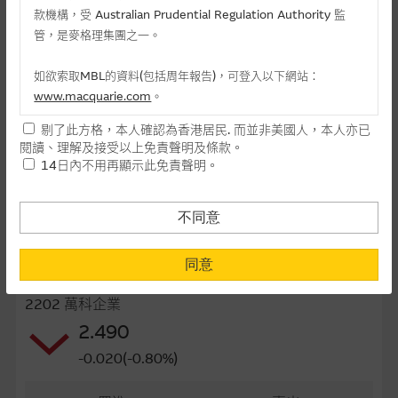
款機構，受 Australian Prudential Regulation Authority 監
最後交易日(日-月-年)
24/12/2026
管，是麥格理集團之一。
距離到期日
147日
如欲索取MBL的資料(包括周年報告)，可登入以下網站：
每手(份)
500
www.macquarie.com
。
街貨量(百萬份)
12.95
剔了此方格，本人確認為香港居民. 而並非美國人，本人亦已
本網站所載資料會隨時更改，而不作另行通知，如閣下欲取麥格
閱讀、理解及接受以上免責聲明及條款。
理的資料，可直接聯絡本集團職員。
街貨百分比
32.38%
14日內不用再顯示此免責聲明。
本網站所提供的內容和資料專為香港居民設計，並只提供香港市
最後更新日期： 06-08-2026 16:20
民使用，並不提供或發售予美國人。本網站內容無意要約或唆使
不同意
閣下購買證券、基金單位或其他投資工具(不論在參考條款上或在
其他地方)，但清楚表明上述意圖的個別段落則屬例外。
同意
相關資產資料
提供網站內容的基準 – 使用時請考慮個人風險
2202 萬科企業
網站內容來自我們在所示日期時認為可靠之來源，且均以真誠提
2.490
供。惟麥格理集團並無核實所有網站內容，故就閣下的目的而
-0.020(-0.80%)
言，網站內容可能未必完整或準確。麥格理集團不會，亦沒有義
務更新網站內容，或修正任何其後變為明顯失實之地方。網站內