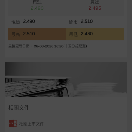
買進
賣出
容所載的意見、預測及其他資料可予更改或刪除，而毋須作出通
2.490
2.495
知。
2.490
2.510
現價
開市
任何指示價格報價、公開資料或分析是基於我們相信的假設及參
數而預備的，不構成我們提出的意見。所用假設及參數並非唯一
2.510
2.430
最高
最低
可以合理選擇到的，因此並不保證該類報價單、公開資料或分析
為準確、完整或合理。我們不作陳述，亦不保證任何所示的指示
最後更新日期： 06-08-2026 16:20(十五分鐘延遲)
表現或回報將來會實現。過去業績並不保證將來表現。網站內容
來自我們在所示日期時認為可靠之來源，且均以真誠提供，然
而，麥格理集團不作陳述，亦不保證網站內容在任何用途上均完
整、可靠、準確、合時或適合，亦不為資料的準確程度、完整性
及合時性負上責任，除非這是有關適用的的法律及/或法規所規
定。
網站內容不構成要約及徵求要約，或作為任何合約的根據，以購
買或銷售任何證券、貸款或其他工具。網站內容由麥格理集團所
相關文件
準備的資料編製而成，但不包括麥格理集團職員所知的資料。
產
品的過去業績並不保證或預測將來表現。
相關上市文件
在法律最大許可的情況下，麥格理集團及其任何相關公司或其董