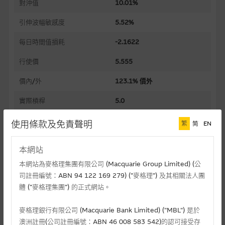
對沖值
10.01%
引伸波幅敏感度
5.52%
每日時間值損耗
-2.1622
行使價
5.555
價內/外
123.1% 價外
實際槓桿
5.0
過去30日正股歷史波幅
42.76%
使用條款及免責聲明
繁
简
EN
槓桿比率
49.8
本網站
溢價
125.10%
本網站為麥格理集團有限公司 (Macquarie Group Limited) (公
司註冊編號：ABN 94 122 169 279) (”麥格理”) 及其相關法人團
引伸波幅
80.37%
體 (”麥格理集團”) 的正式網站。
到期日(日-月-年)
31/12/2026
麥格理銀行有限公司 (Macquarie Bank Limited) ("MBL") 是於
上市日(日-月-年)
02/12/2025
澳洲註冊(公司註冊編號：ABN 46 008 583 542)的認可接受存