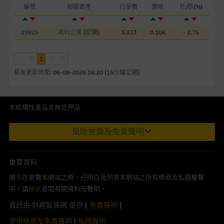
編號
相關資產
行使價
價格
升/跌(%)
本網站或載有連接非由麥格理集團管理的網站的連結。此等連結
純為方便閣下取得更多關於市場上相關產品及機構的資訊。麥格
29925
萬科企業
(
認購
)
3.333
0.106
- 2.75
理集團對此等網站的內容及所介紹的產品或服務，均無任何操控
權，因此對此等網站的內容及所介紹服務或產品是否準確或合
適，不作任何聲明。麥格理集團建議閣下自行向本網站述及或連
上一頁
1
下一頁
接的第三者查詢。此外，載有第三者網站的連結，不應視為該第
最後更新時間:
06-08-2026 16:20 (15分鐘延遲)
三者推介本網站。
本網站雖連接第三者管理的網站，但麥格理集團並非授權網站瀏
本結構性產品並無抵押品
覽者複製此等網站的任何內容，因該等內容可能屬他人的知識產
此內容來自我們在所示日期時認為可靠之來源，且均以真誠提供。然
權。
風險披露及免責聲明
而，Macquarie Capital Limited (CE No. AAC 534)(「 MCL 」)不作陳
述，亦不保證此內容在任何用途上均完整、可靠、準確、合時或適合，
經由本網站接觸到的軟件應用
亦不為資料的準確程度、完整性及合時性負上責任。
重要資料
部分可經本網站連結下載的軟件程式屬於第三者的產品。閣下使
本網址由香港證券及期貨事務監察委員會註冊交易商MCL提供。MCL為
閣下在瀏覽本網站之時，已明白及同意本網站之所有條款及私隱權聲
用此等屬於第三者的軟件，須自負全責。此等軟件的使用，可能
本文所提及上市股份有關的Macquarie Bank Limited (ABN 46 008
明。請
按此
查閱有關資料及聲明。
受軟件持有人訂出的使用條款約束。
583 542)(「MBL」)發行的衍生權證及/或牛熊證及/或交易期權的莊家
資訊由 財經智珠網 提供 [
免責聲明
]
及/或流通量提供者。本網站內容僅為香港居民設計，並只供香港市民使
在法律容許的所有範圍內，麥格理集團概不承擔經由本網站使用
用，不適用於美國人或其他國家之居民。本網址提供之任何資料包括任
使用條款及免責聲明
|
私隱聲明