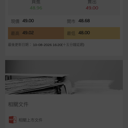
買進
賣出
容所載的意見、預測及其他資料可予更改或刪除，而毋須作出通
48.96
49.00
知。
49.00
48.68
現價
開市
任何指示價格報價、公開資料或分析是基於我們相信的假設及參
數而預備的，不構成我們提出的意見。所用假設及參數並非唯一
49.02
48.00
最高
最低
可以合理選擇到的，因此並不保證該類報價單、公開資料或分析
為準確、完整或合理。我們不作陳述，亦不保證任何所示的指示
最後更新日期： 10-08-2026 16:20(十五分鐘延遲)
表現或回報將來會實現。過去業績並不保證將來表現。網站內容
來自我們在所示日期時認為可靠之來源，且均以真誠提供，然
而，麥格理集團不作陳述，亦不保證網站內容在任何用途上均完
整、可靠、準確、合時或適合，亦不為資料的準確程度、完整性
及合時性負上責任，除非這是有關適用的的法律及/或法規所規
定。
網站內容不構成要約及徵求要約，或作為任何合約的根據，以購
買或銷售任何證券、貸款或其他工具。網站內容由麥格理集團所
相關文件
準備的資料編製而成，但不包括麥格理集團職員所知的資料。
產
品的過去業績並不保證或預測將來表現。
相關上市文件
在法律最大許可的情況下，麥格理集團及其任何相關公司或其董