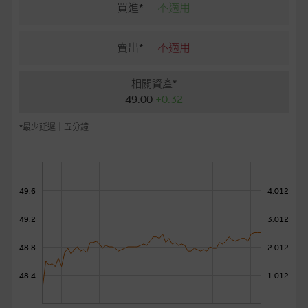
麥格理投資教室
買進*
不適用
會員專區
賣出*
不適用
關於我們
相關資產*
49.00
+0.32
*最少延遲十五分鐘
49.6
4.012
49.2
3.012
48.8
2.012
48.4
1.012