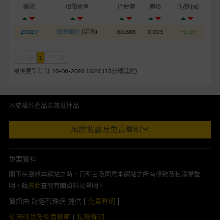
編號
相關資產
行使價
價格
升/跌(%)
本網站或載有連接非由麥格理集團管理的網站的連結。此等連結
純為方便閣下取得更多關於市場上相關產品及機構的資訊。麥格
29027
招商銀行
(
認購
)
60.888
0.093
+1.09
理集團對此等網站的內容及所介紹的產品或服務，均無任何操控
權，因此對此等網站的內容及所介紹服務或產品是否準確或合
適，不作任何聲明。麥格理集團建議閣下自行向本網站述及或連
上一頁
1
下一頁
接的第三者查詢。此外，載有第三者網站的連結，不應視為該第
最後更新時間:
10-08-2026 16:20 (15分鐘延遲)
三者推介本網站。
本網站雖連接第三者管理的網站，但麥格理集團並非授權網站瀏
本結構性產品並無抵押品
覽者複製此等網站的任何內容，因該等內容可能屬他人的知識產
此內容來自我們在所示日期時認為可靠之來源，且均以真誠提供。然
權。
風險披露及免責聲明
而，Macquarie Capital Limited (CE No. AAC 534)(「 MCL 」)不作陳
述，亦不保證此內容在任何用途上均完整、可靠、準確、合時或適合，
經由本網站接觸到的軟件應用
亦不為資料的準確程度、完整性及合時性負上責任。
重要資料
部分可經本網站連結下載的軟件程式屬於第三者的產品。閣下使
本網址由香港證券及期貨事務監察委員會註冊交易商MCL提供。MCL為
閣下在瀏覽本網站之時，已明白及同意本網站之所有條款及私隱權聲
用此等屬於第三者的軟件，須自負全責。此等軟件的使用，可能
本文所提及上市股份有關的Macquarie Bank Limited (ABN 46 008
明。請
按此
查閱有關資料及聲明。
受軟件持有人訂出的使用條款約束。
583 542)(「MBL」)發行的衍生權證及/或牛熊證及/或交易期權的莊家
資訊由 財經智珠網 提供 [
免責聲明
]
及/或流通量提供者。本網站內容僅為香港居民設計，並只供香港市民使
在法律容許的所有範圍內，麥格理集團概不承擔經由本網站使用
用，不適用於美國人或其他國家之居民。本網址提供之任何資料包括任
使用條款及免責聲明
|
私隱聲明