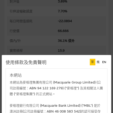
對沖值
3.89%
引伸波幅敏感度
7.70%
每日時間值損耗
-22.0894
行使價
66.666
價內/外
36.1% 價外
實際槓桿
15.9
過去30日正股歷史波幅
21.04%
使用條款及免責聲明
繁
简
EN
槓桿比率
408.3
本網站
溢價
36.30%
本網站為麥格理集團有限公司 (Macquarie Group Limited) (公
司註冊編號：ABN 94 122 169 279) (”麥格理”) 及其相關法人團
引伸波幅
74.50%
體 (”麥格理集團”) 的正式網站。
到期日(日-月-年)
28/08/2026
麥格理銀行有限公司 (Macquarie Bank Limited) ("MBL") 是於
上市日(日-月-年)
24/12/2025
澳洲註冊(公司註冊編號：ABN 46 008 583 542)的認可接受存