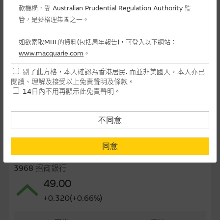
款機構，受 Australian Prudential Regulation Authority 監
最後交易日(日-月-年)
24/08/2026
管，是麥格理集團之一。
距離到期日
18日
如欲索取MBL的資料(包括周年報告)，可登入以下網站：
每手(份)
5,000
www.macquarie.com
。
街貨量(百萬份)
0.09
剔了此方格，本人確認為香港居民. 而並非美國人，本人亦已
本網站所載資料會隨時更改，而不作另行通知，如閣下欲取麥格
閱讀、理解及接受以上免責聲明及條款。
理的資料，可直接聯絡本集團職員。
街貨百分比
0.23%
14日內不用再顯示此免責聲明。
本網站所提供的內容和資料專為香港居民設計，並只提供香港市
最後更新日期： 10-08-2026 16:20
民使用，並不提供或發售予美國人。本網站內容無意要約或唆使
不同意
閣下購買證券、基金單位或其他投資工具(不論在參考條款上或在
其他地方)，但清楚表明上述意圖的個別段落則屬例外。
同意
相關資產資料
提供網站內容的基準 – 使用時請考慮個人風險
3968 招商銀行
網站內容來自我們在所示日期時認為可靠之來源，且均以真誠提
49.00
供。惟麥格理集團並無核實所有網站內容，故就閣下的目的而
+0.320(+0.66%)
言，網站內容可能未必完整或準確。麥格理集團不會，亦沒有義
務更新網站內容，或修正任何其後變為明顯失實之地方。網站內