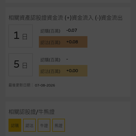
事、高層職員、僱員或代理人不作陳述，亦不保證網站內容，或
任何與本網站相連結的第三者網站，在任何用途方面均可靠、完
相關資產認股證資金流 (+)資金流入 (-)資金流出
整、合時及準確，對任何因任何形式(包括疏忽)由於網站內容的
錯誤、失實、遺漏、或任何人士對網站內容的依賴而導致的損失
-0.07
認購(百萬)
1
或損毀，亦一概不會承擔責任或債務。
日
+0.08
認沽(百萬)
本使用條款的所有方面均受香港法例管限。
-
認購(百萬)
5
與結構性產品有關的風險
日
+0.00
結構性產品並無抵押品，如發行人無力償債或違約，投資者可能
認沽(百萬)
無法收回部份或全部應收款項。結構性產品價格可升可跌。過往
表現並不反映未來表現。產品的第二市場可能有限而麥格理資本
最後更新日期： 07-08-2026
股份有限公司可能是唯一報價方。閣下應閱讀載于
www.warrants.com.hk
之上市文件以瞭解結構性產品的詳情及
自行評估箇中風險。如有需要，請徵詢獨立之專業意見。牛熊證
相關認股證/牛熊證
備有強制贖回機制可能被提早終止，届時(i) N類牛熊證投資者會
損失全部投資；而(ii)R類牛熊證之剩餘價值則可能為零。
認購
認沽
牛證
熊證
網站連結