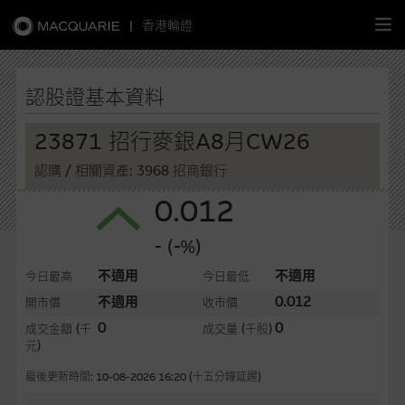
|
香港輪證
繁
簡
EN
認股證基本資料
23871 招行麥銀A8月CW26
認購
/ 相關資產: 3968 招商銀行
主頁
0.012
認股證
- (-%)
牛熊證
不適用
不適用
今日最高
今日最低
不適用
0.012
開市價
收市價
選股攻略
0
0
成交金額
(千
成交量
(千股)
元)
中資股票專頁
最後更新時間: 10-08-2026 16:20 (十五分鐘延遲)