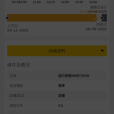
09:31
10:00
11:00
12/13
14:00
15:00
16:00
最後交易日
今日
10-08-2026
24-08-2026
到期日
上市日
28-08-2026
24-12-2025
詳細資料
條件及概況
名稱
招行麥銀A8月CW26
股證種類
標準
認購/認沽
認購
換股比率
0.1