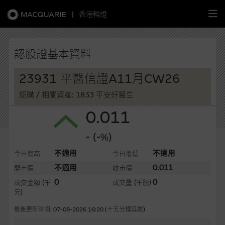
|
香港輪證
繁
簡
EN
認股證基本資料
23931 平醫信證A11月CW26
認購
/ 相關資產: 1833 平安好醫生
主頁
0.011
認股證
- (-%)
牛熊證
不適用
不適用
今日最高
今日最低
不適用
0.011
開市價
收市價
選股攻略
0
0
成交金額
(千
成交量
(千股)
元)
中資股票專頁
最後更新時間: 07-08-2026 16:20 (十五分鐘延遲)