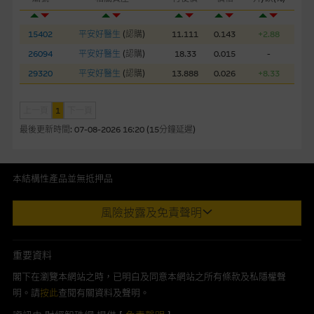
網站連結
本網站或載有連接非由麥格理集團管理的網站的連結。此等連結
15402
平安好醫生
(
認購
)
11.111
0.143
+2.88
純為方便閣下取得更多關於市場上相關產品及機構的資訊。麥格
26094
平安好醫生
(
認購
)
18.33
0.015
-
理集團對此等網站的內容及所介紹的產品或服務，均無任何操控
29320
平安好醫生
(
認購
)
13.888
0.026
+8.33
權，因此對此等網站的內容及所介紹服務或產品是否準確或合
適，不作任何聲明。麥格理集團建議閣下自行向本網站述及或連
上一頁
1
下一頁
接的第三者查詢。此外，載有第三者網站的連結，不應視為該第
三者推介本網站。
最後更新時間:
07-08-2026 16:20 (15分鐘延遲)
本網站雖連接第三者管理的網站，但麥格理集團並非授權網站瀏
覽者複製此等網站的任何內容，因該等內容可能屬他人的知識產
本結構性產品並無抵押品
權。
此內容來自我們在所示日期時認為可靠之來源，且均以真誠提供。然
風險披露及免責聲明
而，Macquarie Capital Limited (CE No. AAC 534)(「 MCL 」)不作陳
經由本網站接觸到的軟件應用
述，亦不保證此內容在任何用途上均完整、可靠、準確、合時或適合，
部分可經本網站連結下載的軟件程式屬於第三者的產品。閣下使
亦不為資料的準確程度、完整性及合時性負上責任。
重要資料
用此等屬於第三者的軟件，須自負全責。此等軟件的使用，可能
本網址由香港證券及期貨事務監察委員會註冊交易商MCL提供。MCL為
閣下在瀏覽本網站之時，已明白及同意本網站之所有條款及私隱權聲
受軟件持有人訂出的使用條款約束。
本文所提及上市股份有關的Macquarie Bank Limited (ABN 46 008
明。請
按此
查閱有關資料及聲明。
583 542)(「MBL」)發行的衍生權證及/或牛熊證及/或交易期權的莊家
在法律容許的所有範圍內，麥格理集團概不承擔經由本網站使用