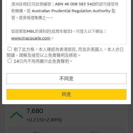
澳洲註冊(公司註冊編號：ABN 46 008 583 542)的認可接受存
最後交易日(日-月-年)
24/11/2026
款機構，受 Australian Prudential Regulation Authority 監
管，是麥格理集團之一。
距離到期日
115日
每手(份)
1,000
如欲索取MBL的資料(包括周年報告)，可登入以下網站：
www.macquarie.com
。
街貨量(百萬份)
2.52
剔了此方格，本人確認為香港居民. 而並非美國人，本人亦已
本網站所載資料會隨時更改，而不作另行通知，如閣下欲取麥格
街貨百分比
6.31%
閱讀、理解及接受以上免責聲明及條款。
理的資料，可直接聯絡本集團職員。
14日內不用再顯示此免責聲明。
最後更新日期： 07-08-2026 16:20
本網站所提供的內容和資料專為香港居民設計，並只提供香港市
民使用，並不提供或發售予美國人。本網站內容無意要約或唆使
不同意
閣下購買證券、基金單位或其他投資工具(不論在參考條款上或在
其他地方)，但清楚表明上述意圖的個別段落則屬例外。
相關資產資料
同意
1833 平安好醫生
提供網站內容的基準 – 使用時請考慮個人風險
7.680
網站內容來自我們在所示日期時認為可靠之來源，且均以真誠提
+0.215(+2.88%)
供。惟麥格理集團並無核實所有網站內容，故就閣下的目的而
言，網站內容可能未必完整或準確。麥格理集團不會，亦沒有義