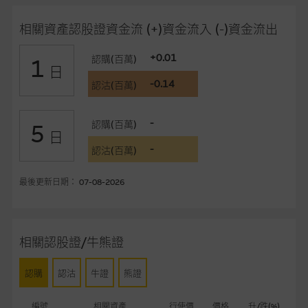
在法律最大許可的情況下，麥格理集團及其任何相關公司或其董
事、高層職員、僱員或代理人不作陳述，亦不保證網站內容，或
相關資產認股證資金流 (+)資金流入 (-)資金流出
任何與本網站相連結的第三者網站，在任何用途方面均可靠、完
整、合時及準確，對任何因任何形式(包括疏忽)由於網站內容的
+0.01
認購(百萬)
1
日
錯誤、失實、遺漏、或任何人士對網站內容的依賴而導致的損失
-0.14
認沽(百萬)
或損毀，亦一概不會承擔責任或債務。
本使用條款的所有方面均受香港法例管限。
-
認購(百萬)
5
日
-
認沽(百萬)
與結構性產品有關的風險
結構性產品並無抵押品，如發行人無力償債或違約，投資者可能
最後更新日期： 07-08-2026
無法收回部份或全部應收款項。結構性產品價格可升可跌。過往
表現並不反映未來表現。產品的第二市場可能有限而麥格理資本
股份有限公司可能是唯一報價方。閣下應閱讀載于
www.warrants.com.hk
之上市文件以瞭解結構性產品的詳情及
相關認股證/牛熊證
自行評估箇中風險。如有需要，請徵詢獨立之專業意見。牛熊證
備有強制贖回機制可能被提早終止，届時(i) N類牛熊證投資者會
認購
認沽
牛證
熊證
損失全部投資；而(ii)R類牛熊證之剩餘價值則可能為零。
編號
相關資產
行使價
價格
升/跌(%)