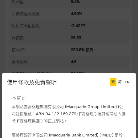
對沖值
6.4%
引伸波幅敏感度
4.90%
每日時間值損耗
-3.4227
行使價
25.33
價內/外
229.8% 價外
實際槓桿
4.5
過去30日正股歷史波幅
56.13%
使用條款及免責聲明
繁
简
EN
槓桿比率
69.8
本網站
溢價
231.25%
本網站為麥格理集團有限公司 (Macquarie Group Limited) (公
引伸波幅
113.65%
司註冊編號：ABN 94 122 169 279) (”麥格理”) 及其相關法人團
體 (”麥格理集團”) 的正式網站。
到期日(日-月-年)
30/11/2026
上市日(日-月-年)
30/12/2025
麥格理銀行有限公司 (Macquarie Bank Limited) ("MBL") 是於