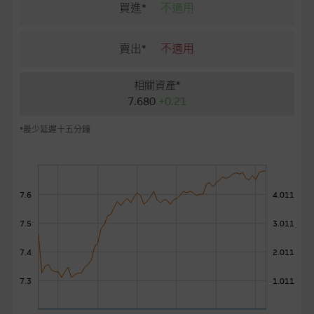
麥格理投資教室
買進*
不適用
會員專區
賣出*
不適用
關於我們
相關資產*
7.680
+0.21
*最少延遲十五分鐘
7.6
4.011
7.5
3.011
7.4
2.011
7.3
1.011