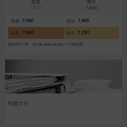
務更新網站內容，或修正任何其後變為明顯失實之地方。網站內
買進
賣出
容所載的意見、預測及其他資料可予更改或刪除，而毋須作出通
7.675
7.680
知。
7.680
7.465
現價
開市
任何指示價格報價、公開資料或分析是基於我們相信的假設及參
7.680
7.290
最高
最低
數而預備的，不構成我們提出的意見。所用假設及參數並非唯一
可以合理選擇到的，因此並不保證該類報價單、公開資料或分析
最後更新日期： 07-08-2026 16:20(十五分鐘延遲)
為準確、完整或合理。我們不作陳述，亦不保證任何所示的指示
表現或回報將來會實現。過去業績並不保證將來表現。網站內容
來自我們在所示日期時認為可靠之來源，且均以真誠提供，然
而，麥格理集團不作陳述，亦不保證網站內容在任何用途上均完
整、可靠、準確、合時或適合，亦不為資料的準確程度、完整性
及合時性負上責任，除非這是有關適用的的法律及/或法規所規
定。
網站內容不構成要約及徵求要約，或作為任何合約的根據，以購
相關文件
買或銷售任何證券、貸款或其他工具。網站內容由麥格理集團所
準備的資料編製而成，但不包括麥格理集團職員所知的資料。
產
-
品的過去業績並不保證或預測將來表現。