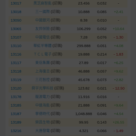
13017
黑芝麻智能
(
認購
)
23.456
0.032
-
網站內容不構成要約及徵求要約，或作為任何合約的根據，以購
13018
三一國際
(
認購
)
10.888
0.085
+2.41
買或銷售任何證券、貸款或其他工具。網站內容由麥格理集團所
13050
中國銀河
(
認購
)
8.38
0.010
-
準備的資料編製而成，但不包括麥格理集團職員所知的資料。
產
13065
友邦保險
(
認購
)
106.299
0.052
+10.64
品的過去業績並不保證或預測將來表現。
13107
中國電信
(
認購
)
7.28
0.076
- 1.30
在法律最大許可的情況下，麥格理集團及其任何相關公司或其董
13110
華虹半導體
(
認購
)
299.888
0.051
+4.08
事、高層職員、僱員或代理人不作陳述，亦不保證網站內容，或
13116
ＴＣＬ電子
(
認購
)
19.888
0.214
- 1.83
任何與本網站相連結的第三者網站，在任何用途方面均可靠、完
13117
東岳集團
(
認購
)
27.89
0.017
+6.25
整、合時及準確，對任何因任何形式(包括疏忽)由於網站內容的
13118
上海復旦
(
認購
)
46.888
0.057
+9.62
錯誤、失實、遺漏、或任何人士對網站內容的依賴而導致的損失
13119
三花智控
(
認購
)
45.678
0.073
+2.82
或損毀，亦一概不會承擔責任或債務。
13120
舜宇光學科技
(
認購
)
123.82
0.021
- 12.50
本使用條款的所有方面均受香港法例管限。
13178
龍源電力
(
認購
)
11.916
0.016
-
13185
中遠海能
(
認購
)
21.888
0.091
+9.64
與結構性產品有關的風險
13187
寧德時代
(
認購
)
1,048.888
0.046
+4.54
結構性產品並無抵押品，如發行人無力償債或違約，投資者可能
13189
榮昌生物
(
認購
)
99.95
0.143
+26.55
無法收回部份或全部應收款項。結構性產品價格可升可跌。過往
13216
大唐發電
(
認購
)
4.321
0.066
- 1.49
表現並不反映未來表現。產品的第二市場可能有限而麥格理資本