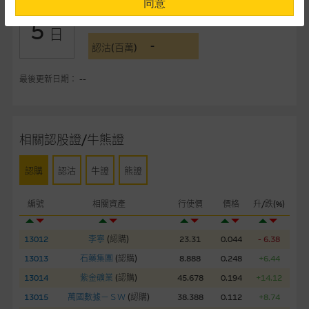
同意
-
認購(百萬)
5
提供網站內容的基準 – 使用時請考慮個人風險
日
-
網站內容來自我們在所示日期時認為可靠之來源，且均以真誠提
認沽(百萬)
供。惟麥格理集團並無核實所有網站內容，故就閣下的目的而
言，網站內容可能未必完整或準確。麥格理集團不會，亦沒有義
最後更新日期： --
務更新網站內容，或修正任何其後變為明顯失實之地方。網站內
容所載的意見、預測及其他資料可予更改或刪除，而毋須作出通
知。
相關認股證/牛熊證
任何指示價格報價、公開資料或分析是基於我們相信的假設及參
認購
認沽
牛證
熊證
數而預備的，不構成我們提出的意見。所用假設及參數並非唯一
可以合理選擇到的，因此並不保證該類報價單、公開資料或分析
編號
相關資產
行使價
價格
升/跌(%)
為準確、完整或合理。我們不作陳述，亦不保證任何所示的指示
表現或回報將來會實現。過去業績並不保證將來表現。網站內容
來自我們在所示日期時認為可靠之來源，且均以真誠提供，然
13012
李寧
(
認購
)
23.31
0.044
- 6.38
而，麥格理集團不作陳述，亦不保證網站內容在任何用途上均完
13013
石藥集團
(
認購
)
8.888
0.248
+6.44
整、可靠、準確、合時或適合，亦不為資料的準確程度、完整性
13014
紫金礦業
(
認購
)
45.678
0.194
+14.12
及合時性負上責任，除非這是有關適用的的法律及/或法規所規
13015
萬國數據－ＳＷ
(
認購
)
38.388
0.112
+8.74
定。