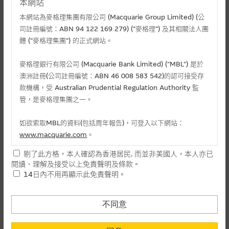
本網站
本網站為麥格理集團有限公司 (Macquarie Group Limited) (公
司註冊編號：ABN 94 122 169 279) (”麥格理”) 及其相關法人團
體 (”麥格理集團”) 的正式網站。
麥格理銀行有限公司 (Macquarie Bank Limited) ("MBL") 是於
澳洲註冊(公司註冊編號：ABN 46 008 583 542)的認可接受存
款機構，受 Australian Prudential Regulation Authority 監
管，是麥格理集團之一。
相關文件
如欲索取MBL的資料(包括周年報告)，可登入以下網站：
相關上市文件
www.macquarie.com
。
剔了此方格，本人確認為香港居民. 而並非美國人，本人亦已
本網站所載資料會隨時更改，而不作另行通知，如閣下欲取麥格
閱讀、理解及接受以上免責聲明及條款。
理的資料，可直接聯絡本集團職員。
相關資產認股證資金流 (+)資金流入 (-)資金流出
14日內不用再顯示此免責聲明。
本網站所提供的內容和資料專為香港居民設計，並只提供香港市
-
認購(百萬)
1
民使用，並不提供或發售予美國人。本網站內容無意要約或唆使
不同意
日
閣下購買證券、基金單位或其他投資工具(不論在參考條款上或在
-
認沽(百萬)
其他地方)，但清楚表明上述意圖的個別段落則屬例外。