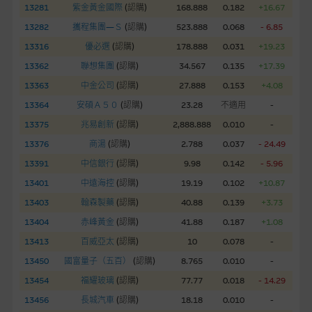
股份有限公司可能是唯一報價方。閣下應閱讀載于
13281
紫金黃金國際
(
認購
)
168.888
0.182
+16.67
www.warrants.com.hk
之上市文件以瞭解結構性產品的詳情及
13282
攜程集團—Ｓ
(
認購
)
523.888
0.068
- 6.85
自行評估箇中風險。如有需要，請徵詢獨立之專業意見。牛熊證
13316
優必選
(
認購
)
178.888
0.031
+19.23
備有強制贖回機制可能被提早終止，届時(i) N類牛熊證投資者會
13362
聯想集團
(
認購
)
34.567
0.135
+17.39
損失全部投資；而(ii)R類牛熊證之剩餘價值則可能為零。
13363
中金公司
(
認購
)
27.888
0.153
+4.08
網站連結
13364
安碩Ａ５０
(
認購
)
23.28
不適用
-
13375
兆易創新
(
認購
)
2,888.888
0.010
-
本網站或載有連接非由麥格理集團管理的網站的連結。此等連結
純為方便閣下取得更多關於市場上相關產品及機構的資訊。麥格
13376
商湯
(
認購
)
2.788
0.037
- 24.49
理集團對此等網站的內容及所介紹的產品或服務，均無任何操控
13391
中信銀行
(
認購
)
9.98
0.142
- 5.96
權，因此對此等網站的內容及所介紹服務或產品是否準確或合
13401
中遠海控
(
認購
)
19.19
0.102
+10.87
適，不作任何聲明。麥格理集團建議閣下自行向本網站述及或連
13403
翰森製藥
(
認購
)
40.88
0.139
+3.73
接的第三者查詢。此外，載有第三者網站的連結，不應視為該第
三者推介本網站。
13404
赤峰黃金
(
認購
)
41.88
0.187
+1.08
13413
百威亞太
(
認購
)
10
0.078
-
本網站雖連接第三者管理的網站，但麥格理集團並非授權網站瀏
13450
國富量子（五百）
(
認購
)
8.765
0.010
-
覽者複製此等網站的任何內容，因該等內容可能屬他人的知識產
13454
福耀玻璃
(
認購
)
77.77
0.018
- 14.29
權。
13456
長城汽車
(
認購
)
18.18
0.010
-