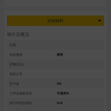
詳細資料
條件及概況
名稱
股證種類
標準
認購/認沽
換股比率
對沖值
0%
引伸波幅敏感度
不適用%
每日時間值損耗
N/A