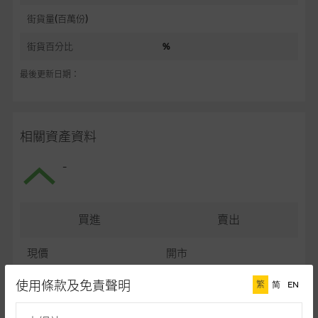
街貨量(百萬份)
街貨百分比
%
最後更新日期：
相關資產資料
-
買進
賣出
現價
開市
最高
最低
使用條款及免責聲明
繁
简
EN
最後更新日期： (十五分鐘延遲)