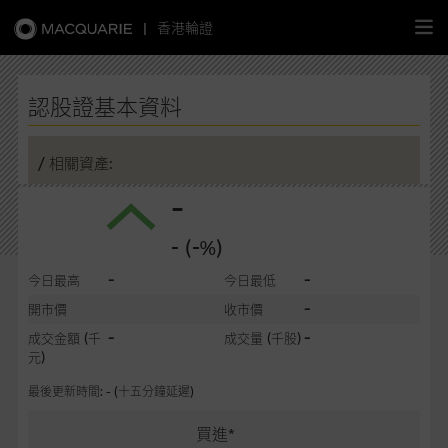
|
香港輪證
繁
簡
EN
認股證基本資料
/ 相關資產:
-
主頁
- (-%)
認股證
-
-
今日最高
今日最低
牛熊證
-
開市價
收市價
-
-
成交金額
(千
成交量
(千股)
選股攻略
元)
最後更新時間: - (十五分鐘延遲)
中資股票專頁
買進*