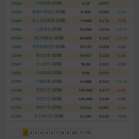
13522
中國飛鶴
(
認購
)
5.18
0.037
-
經由本網站接觸到的軟件應用
13539
香港中華煤氣
(
認購
)
9.388
0.059
+5.36
部分可經本網站連結下載的軟件程式屬於第三者的產品。閣下使
用此等屬於第三者的軟件，須自負全責。此等軟件的使用，可能
13540
長江基建集團
(
認購
)
74.888
0.179
- 3.76
受軟件持有人訂出的使用條款約束。
13542
山東黃金
(
認購
)
36.888
0.076
+18.75
13544
建滔積層板
(
認購
)
88.888
0.102
+25.93
在法律容許的所有範圍內，麥格理集團概不承擔經由本網站使用
13563
德昌電機控股
(
認購
)
33.333
0.058
- 4.92
或下載任何軟件(不論是否屬於第三者)而引起的責任。麥格理集
13564
範式智能
(
認購
)
34.567
0.103
- 1.91
團並且對此等軟件不作任何聲明，也不提供任何保證，特別是在
法律容許的所有範圍內，概不負責經由本網站使用或下載任何軟
13567
金山軟件
(
認購
)
38.88
0.181
- 2.69
件(不論是否屬於第三者)而出現電腦病毒或任何其他後果所導致
13662
中國聯通
(
認購
)
9.88
0.010
-
的任何損失(包括但不限於數據遺失、業務運作受干擾及盈利虧
13747
中國鋁業
(
認購
)
14.888
0.043
+13.16
損)。
13749
阿里巴巴
(
認購
)
139.988
0.177
- 2.21
13750
阿里巴巴
(
認購
)
149.988
0.144
- 4.00
基本上市文件及補充上市文件
13751
理想汽車
(
認購
)
72.015
0.081
+5.20
就有關MBL每次發行之認股證及/或牛熊證而言，認股證及/或牛
熊證之條款及條件以及發行商的財務與其他資料已載列於基本上
13763
赤子城科技
(
認購
)
12.345
0.105
- 4.54
市文件及相關之補充上市文件內。該等文件之英文版及中譯版見
於本網站。
上一頁
1
2
3
4
5
6
7
8
9
10
下一頁