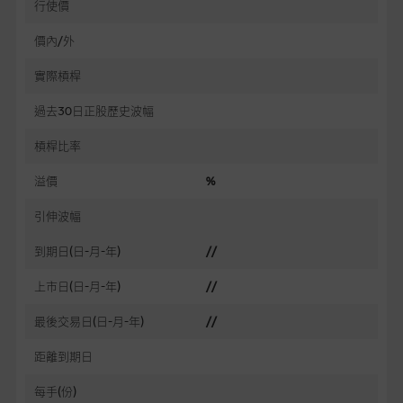
行使價
價內/外
實際槓桿
過去30日正股歷史波幅
槓桿比率
溢價
%
引伸波幅
到期日(日-月-年)
//
上市日(日-月-年)
//
最後交易日(日-月-年)
//
距離到期日
每手(份)