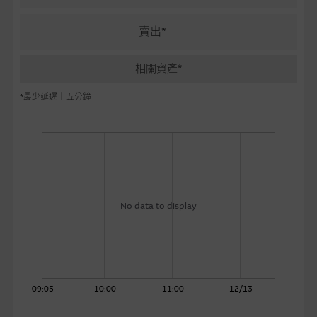
麥格理投資教室
賣出*
會員專區
相關資產*
關於我們
*最少延遲十五分鐘
No data to display
09:05
10:00
11:00
12/13