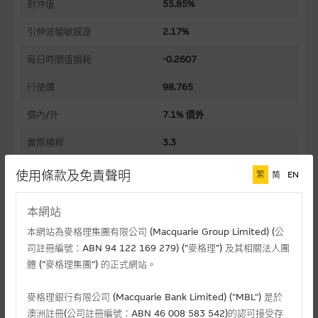
對沖值
55.85%
引伸波幅敏感度
2.17%
每日時間值損耗
-0.2607
行使價
98.765
價內/外
7.1% 價外
實際槓桿
3.3
過去30日正股歷史波幅
42.47%
使用條款及免責聲明
繁
简
EN
槓桿比率
5.9
本網站
溢價
23.93%
本網站為麥格理集團有限公司 (Macquarie Group Limited) (公
司註冊編號：ABN 94 122 169 279) (”麥格理”) 及其相關法人團
引伸波幅
48.99%
體 (”麥格理集團”) 的正式網站。
到期日(日-月-年)
28/06/2027
麥格理銀行有限公司 (Macquarie Bank Limited) ("MBL") 是於
上市日(日-月-年)
10/03/2026
澳洲註冊(公司註冊編號：ABN 46 008 583 542)的認可接受存