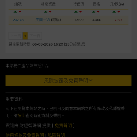
編號
相關資產
行使價
價格
升/跌(%)
本網站或載有連接非由麥格理集團管理的網站的連結。此等連結
純為方便閣下取得更多關於市場上相關產品及機構的資訊。麥格
23278
美團－Ｗ
(
認購
)
136.9
0.060
- 7.69
理集團對此等網站的內容及所介紹的產品或服務，均無任何操控
權，因此對此等網站的內容及所介紹服務或產品是否準確或合
適，不作任何聲明。麥格理集團建議閣下自行向本網站述及或連
上一頁
1
下一頁
接的第三者查詢。此外，載有第三者網站的連結，不應視為該第
最後更新時間:
06-08-2026 16:20 (15分鐘延遲)
三者推介本網站。
本網站雖連接第三者管理的網站，但麥格理集團並非授權網站瀏
本結構性產品並無抵押品
覽者複製此等網站的任何內容，因該等內容可能屬他人的知識產
此內容來自我們在所示日期時認為可靠之來源，且均以真誠提供。然
權。
風險披露及免責聲明
而，Macquarie Capital Limited (CE No. AAC 534)(「 MCL 」)不作陳
述，亦不保證此內容在任何用途上均完整、可靠、準確、合時或適合，
經由本網站接觸到的軟件應用
亦不為資料的準確程度、完整性及合時性負上責任。
重要資料
部分可經本網站連結下載的軟件程式屬於第三者的產品。閣下使
本網址由香港證券及期貨事務監察委員會註冊交易商MCL提供。MCL為
閣下在瀏覽本網站之時，已明白及同意本網站之所有條款及私隱權聲
用此等屬於第三者的軟件，須自負全責。此等軟件的使用，可能
本文所提及上市股份有關的Macquarie Bank Limited (ABN 46 008
明。請
按此
查閱有關資料及聲明。
受軟件持有人訂出的使用條款約束。
583 542)(「MBL」)發行的衍生權證及/或牛熊證及/或交易期權的莊家
資訊由 財經智珠網 提供 [
免責聲明
]
及/或流通量提供者。本網站內容僅為香港居民設計，並只供香港市民使
在法律容許的所有範圍內，麥格理集團概不承擔經由本網站使用
用，不適用於美國人或其他國家之居民。本網址提供之任何資料包括任
使用條款及免責聲明
|
私隱聲明