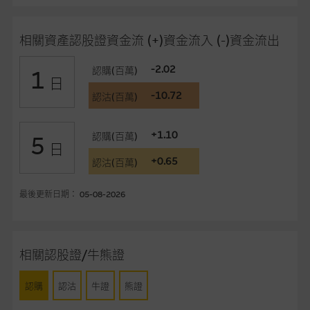
事、高層職員、僱員或代理人不作陳述，亦不保證網站內容，或
任何與本網站相連結的第三者網站，在任何用途方面均可靠、完
相關資產認股證資金流 (+)資金流入 (-)資金流出
整、合時及準確，對任何因任何形式(包括疏忽)由於網站內容的
錯誤、失實、遺漏、或任何人士對網站內容的依賴而導致的損失
-2.02
認購(百萬)
1
或損毀，亦一概不會承擔責任或債務。
日
-10.72
認沽(百萬)
本使用條款的所有方面均受香港法例管限。
+1.10
認購(百萬)
5
與結構性產品有關的風險
日
+0.65
結構性產品並無抵押品，如發行人無力償債或違約，投資者可能
認沽(百萬)
無法收回部份或全部應收款項。結構性產品價格可升可跌。過往
表現並不反映未來表現。產品的第二市場可能有限而麥格理資本
最後更新日期： 05-08-2026
股份有限公司可能是唯一報價方。閣下應閱讀載于
www.warrants.com.hk
之上市文件以瞭解結構性產品的詳情及
自行評估箇中風險。如有需要，請徵詢獨立之專業意見。牛熊證
相關認股證/牛熊證
備有強制贖回機制可能被提早終止，届時(i) N類牛熊證投資者會
損失全部投資；而(ii)R類牛熊證之剩餘價值則可能為零。
認購
認沽
牛證
熊證
網站連結