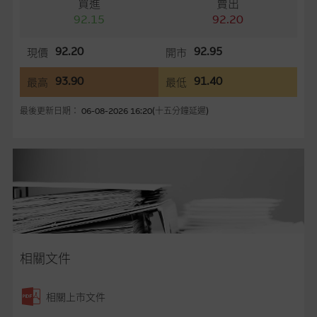
買進
賣出
容所載的意見、預測及其他資料可予更改或刪除，而毋須作出通
92.15
92.20
知。
92.20
92.95
現價
開市
任何指示價格報價、公開資料或分析是基於我們相信的假設及參
數而預備的，不構成我們提出的意見。所用假設及參數並非唯一
93.90
91.40
最高
最低
可以合理選擇到的，因此並不保證該類報價單、公開資料或分析
為準確、完整或合理。我們不作陳述，亦不保證任何所示的指示
最後更新日期： 06-08-2026 16:20(十五分鐘延遲)
表現或回報將來會實現。過去業績並不保證將來表現。網站內容
來自我們在所示日期時認為可靠之來源，且均以真誠提供，然
而，麥格理集團不作陳述，亦不保證網站內容在任何用途上均完
整、可靠、準確、合時或適合，亦不為資料的準確程度、完整性
及合時性負上責任，除非這是有關適用的的法律及/或法規所規
定。
網站內容不構成要約及徵求要約，或作為任何合約的根據，以購
買或銷售任何證券、貸款或其他工具。網站內容由麥格理集團所
相關文件
準備的資料編製而成，但不包括麥格理集團職員所知的資料。
產
品的過去業績並不保證或預測將來表現。
相關上市文件
在法律最大許可的情況下，麥格理集團及其任何相關公司或其董