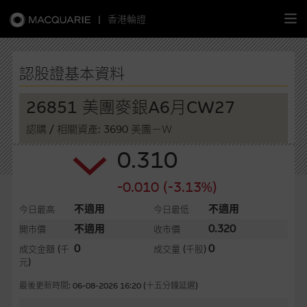
|
香港輪證
繁
簡
EN
認股證基本資料
26851 美團麥銀A6月CW27
認購
/ 相關資產: 3690 美團－Ｗ
主頁
0.310
認股證
-0.010 (-3.13%)
牛熊證
不適用
不適用
今日最高
今日最低
不適用
0.320
開市價
收市價
選股攻略
0
0
成交金額
(千
成交量
(千股)
元)
中資股票專頁
最後更新時間: 06-08-2026 16:20 (十五分鐘延遲)