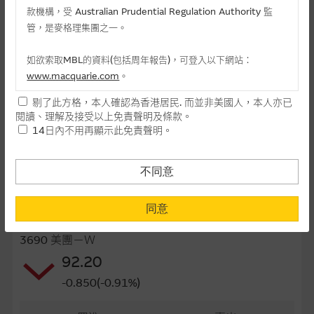
款機構，受 Australian Prudential Regulation Authority 監
最後交易日(日-月-年)
22/06/2027
管，是麥格理集團之一。
距離到期日
326日
如欲索取MBL的資料(包括周年報告)，可登入以下網站：
每手(份)
5,000
www.macquarie.com
。
街貨量(百萬份)
0.10
剔了此方格，本人確認為香港居民. 而並非美國人，本人亦已
本網站所載資料會隨時更改，而不作另行通知，如閣下欲取麥格
閱讀、理解及接受以上免責聲明及條款。
理的資料，可直接聯絡本集團職員。
街貨百分比
0.26%
14日內不用再顯示此免責聲明。
本網站所提供的內容和資料專為香港居民設計，並只提供香港市
最後更新日期： 06-08-2026 16:20
民使用，並不提供或發售予美國人。本網站內容無意要約或唆使
不同意
閣下購買證券、基金單位或其他投資工具(不論在參考條款上或在
其他地方)，但清楚表明上述意圖的個別段落則屬例外。
同意
相關資產資料
提供網站內容的基準 – 使用時請考慮個人風險
3690 美團－Ｗ
網站內容來自我們在所示日期時認為可靠之來源，且均以真誠提
92.20
供。惟麥格理集團並無核實所有網站內容，故就閣下的目的而
-0.850(-0.91%)
言，網站內容可能未必完整或準確。麥格理集團不會，亦沒有義
務更新網站內容，或修正任何其後變為明顯失實之地方。網站內