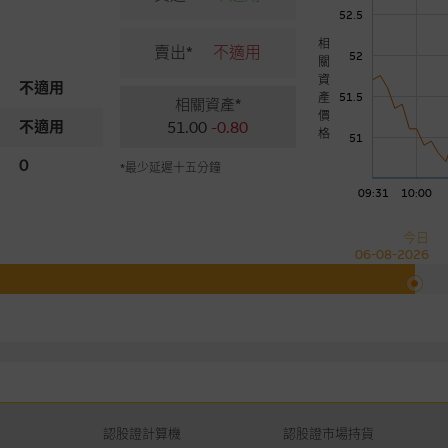
52.5
相
賣出*
不適用
52
關
資
不適用
產
51.5
相關資產*
價
不適用
51.00
-0.80
格
51
0
*最少延遲十五分鐘
09:31
10:00
今日
06-08-2026
認股證計算機
認股證市場持貨