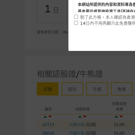
+0.04
認購(百萬)
本網站所提供的內容和資料專為
1
日
基金單位或其他投資工具(不論在
+0.45
認沽(百萬)
剔了此方格，本人確認為香港
14日內不用再顯示此免責聲
提供網站內容的基準 – 使
最後更新日期： 05-08-2026
網站內容來自我們在所示日期時
未必完整或準確。麥格理集團不
予更改或刪除，而毋須作出通知
任何指示價格報價、公開資料或
相關認股證/牛熊證
的，因此並不保證該類報價單、
績並不保證將來表現。網站內容
認購
認沽
牛證
熊證
何用途上均完整、可靠、準確、
網站內容不構成要約及徵求要約
相關資產
編號
相關資產
現價
而成，但不包括麥格理集團職員
在法律最大許可的情況下，麥格
25713
中國中免
(
認購
)
51.00
連結的第三者網站，在任何用途
28016
中國中免
(
認購
)
51.00