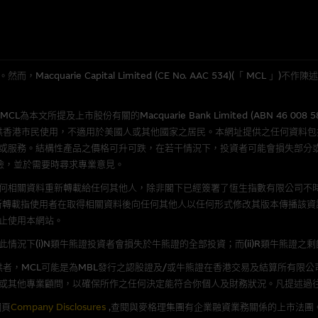
應用
程式屬於第三者的產品。閣下使用此等屬於第三者的軟件，須自負全責。此等軟
quarie Capital Limited (CE No. AAC 534)(「 MC
理集團概不承擔經由本網站使用或下載任何軟件(不論是否屬於第三者)而引起的
證，特別是在法律容許的所有範圍內，概不負責經由本網站使用或下載任何軟件(
所提及上市股份有關的Macquarie Bank Limited (ABN 46 008 
損失(包括但不限於數據遺失、業務運作受干擾及盈利虧損)。
供香港市民使用，不適用於美國人或其他國家之居民。本網址提供之任何資料
或服務。結構性產品之價格可升可跌，在若干情況下，投資者可能會損失部分
險，並於需要時尋求專業意見。
文件
何相關資料重新轉載給任何其他人，除非閣下已經簽署了恆生指數有限公司不時
/或牛熊證而言，認股證及/或牛熊證之條款及條件以及發行商的財務與其他資
新轉載指使用者在取得相關資料後向任何其他人以任何形式修改其版本傳播該資
文版及中譯版見於本網站。
止使用本網站。
況下(i)N類牛熊證投資者會損失於牛熊證的全部投資；而(ii)R類牛熊證之
者，MCL可能是為MBL發行之認股證及/或牛熊證在香港交易及結算所有限
或其他專業顧問，以確保所作之任何決定能符合你個人及財務狀況。凡提述過
持有人或獲准使用者。除非瀏覽內容所需或為法律容許，閣下在獲得麥格理集團
發放或以任何其他形式傳遞本網站的內容。
網頁
Company Disclosures
,查閱與麥格理集團有企業融資業務關係的上市法團