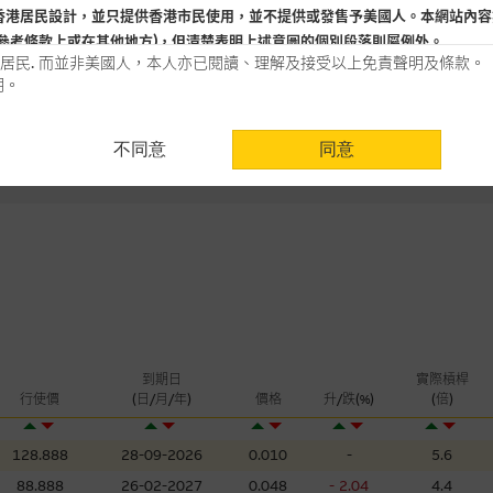
-
認購(百萬)
香港居民設計，並只提供香港市民使用，並不提供或發售予美國人。本網站內容
5
日
參考條款上或在其他地方)，但清楚表明上述意圖的個別段落則屬例外。
-
認沽(百萬)
居民. 而並非美國人，本人亦已閱讀、理解及接受以上免責聲明及條款。
明。
用時請考慮個人風險
不同意
同意
認為可靠之來源，且均以真誠提供。惟麥格理集團並無核實所有網站內容，故就
會，亦沒有義務更新網站內容，或修正任何其後變為明顯失實之地方。網站內容
。
分析是基於我們相信的假設及參數而預備的，不構成我們提出的意見。所用假設
公開資料或分析為準確、完整或合理。我們不作陳述，亦不保證任何所示的指示
來自我們在所示日期時認為可靠之來源，且均以真誠提供，然而，麥格理集團不
合時或適合，亦不為資料的準確程度、完整性及合時性負上責任，除非這是有關
，或作為任何合約的根據，以購買或銷售任何證券、貸款或其他工具。網站內容
到期日
實際槓桿
行使價
(日/月/年)
價格
升/跌(%)
(倍)
所知的資料。
產品的過去業績並不保證或預測將來表現。
理集團及其任何相關公司或其董事、高層職員、僱員或代理人不作陳述，亦不保
128.888
28-09-2026
0.010
-
5.6
方面均可靠、完整、合時及準確，對任何因任何形式(包括疏忽)由於網站內容的
88.888
26-02-2027
0.048
- 2.04
4.4