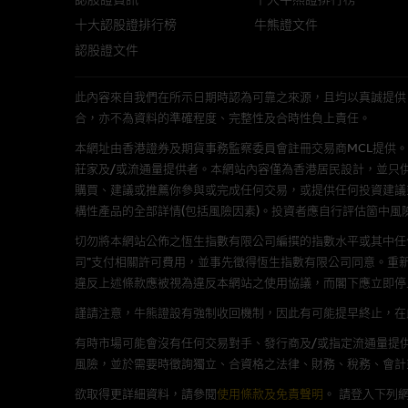
十大認股證排行榜
牛熊證文件
經由本網站接觸到的軟件
認股證文件
部分可經本網站連結下載的軟件
出的使用條款約束。
此內容來自我們在所示日期時認為可靠之來源，且均以真誠提供。然而，Mac
合，亦不為資料的準確程度、完整性及合時性負上責任。
在法律容許的所有範圍內，麥格
不作任何聲明，也不提供任何保
本網址由香港證券及期貨事務監察委員會註冊交易商MCL提供。MCL為本文
病毒或任何其他後果所導致的任何
莊家及/或流通量提供者。本網站內容僅為香港居民設計，並只
購買、建議或推薦你參與或完成任何交易，或提供任何投資建議
構性產品的全部詳情(包括風險因素)。投資者應自行評估箇中風
基本上市文件及補充上市
切勿將本網站公佈之恆生指數有限公司編撰的指數水平或其中任
就有關MBL每次發行之認股證及
司”支付相關許可費用，並事先徵得恆生指數有限公司同意。重
補充上市文件內。該等文件之英
違反上述條款應被視為違反本網站之使用協議，而閣下應立即停
謹請注意，牛熊證設有強制收回機制，因此有可能提早終止，在此情
版權及商標
有時市場可能會沒有任何交易對手、發行商及/或指定流通量提供
風險，並於需要時徵詢獨立、合資格之法律、財務、稅務、會計
麥格理集團為本網站內容的版權
編、上載、連結、組幀、廣播、
欲取得更詳細資料，請參閱
使用條款及免責聲明
。
請登入下列