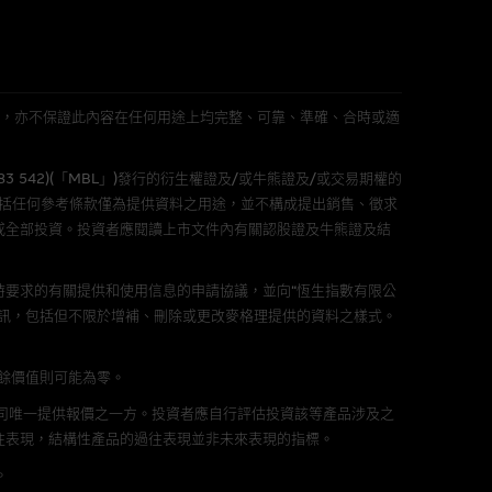
件的使用，可能受軟件持有人訂
L 」)不作陳述，亦不保證此內容在任何用途上均完整、可靠、準確、合時或適
責任。麥格理集團並且對此等軟件
不論是否屬於第三者)而出現電腦
583 542)(「MBL」)發行的衍生權證及/或牛熊證及/或交易期權的
包括任何參考條款僅為提供資料之用途，並不構成提出銷售、徵求
或全部投資。投資者應閱讀上市文件內有關認股證及牛熊證及結
要求的有關提供和使用信息的申請協議，並向“恆生指數有限公
料已載列於基本上市文件及相關之
訊，包括但不限於增補、刪除或更改麥格理提供的資料之樣式。
剩餘價值則可能為零。
公司唯一提供報價之一方。投資者應自行評估投資該等產品涉及之
往表現，結構性產品的過往表現並非未來表現的指標。
的書面同意前，不可複製、改
。