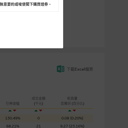
無意要約或唆使閣下購買證券、
閣下的目的而言，網站內容可能
所載的意見、預測及其他資料可
及參數並非唯一可以合理選擇到
下載Excel檔案
表現或回報將來會實現。過去業
作陳述，亦不保證網站內容在任
適用的的法律及/或法規所規定。
由麥格理集團所準備的資料編製
成交金額
街貨量
引伸波幅
(千元)
百萬份 (百分比)
證網站內容，或任何與本網站相
130.49%
0
0.08 (0.20%)
錯誤、失實、遺漏、或任何人士對
68.21%
21
9.27 (23.16%)