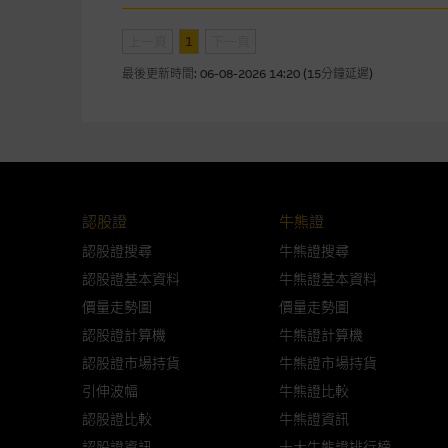
網站內容的依賴而導致的損失或
上一頁
1
下一頁
本使用條款的所有方面均受香港
最後更新時間:
06-08-2026 14:20 (15分鐘延遲)
與結構性產品有關的風險
結構性產品並無抵押品，如發行
來表現。產品的第二市場可能有
性產品的詳情及自行評估箇中風險
認股證
牛熊證
損失全部投資；而(ii)R類牛熊
認股證搜尋
牛熊證搜尋
認股證基本資料
牛熊證基本資料
網站連結
價量走勢圖
價量走勢圖
本網站或載有連接非由麥格理集
認股證計算機
牛熊證計算機
站的內容及所介紹的產品或服務
認股證市場持貨
牛熊證市場持貨
議閣下自行向本網站述及或連接
引伸波幅
牛熊證比較
本網站雖連接第三者管理的網站
認股證比較
牛熊證資訊
認股證資訊
十大牛熊證排行榜