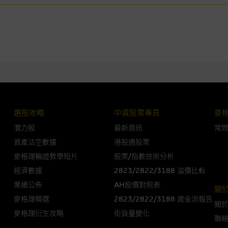
損毀，亦一概不會承擔責任或債務。
法例管限。
人無力償債或違約，投資者可能無法收回部份或全部應收款項。結構性產品價格
限而麥格理資本股份有限公司可能是唯一報價方。閣下應閱讀載于
www.warran
。如有需要，請徵詢獨立之專業意見。牛熊證備有強制贖回機制可能被提早終止，
選股攻略
中資股票專頁
麥
證之剩餘價值則可能為零。
潛力股
最新資訊
常
資產沽空數據
港股通股票
麥格理輪證教學短片
股票/指數技術分析
團管理的網站的連結。此等連結純為方便閣下取得更多關於市場上相關產品及機
經濟數據
2823/2822/3188 溢價比較
，均無任何操控權，因此對此等網站的內容及所介紹服務或產品是否準確或合適
業績公佈
AH股價對照表
的第三者查詢。此外，載有第三者網站的連結，不應視為該第三者推介本網站。
關
麥格理精選
2823/2822/3188 資金流報告
關
，但麥格理集團並非授權網站瀏覽者複製此等網站的任何內容，因該等內容可能
麥格理衍生攻略
街貨量變化
聯