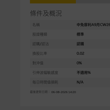
條件及概況
名稱
中免摩利A9月CW2
股證種類
標準
認購/認沽
認購
換股比率
0.02
對沖值
0%
引伸波幅敏感度
不適用%
每日時間值損耗
N/A
最後更新日期： 06-08-2026 14:20