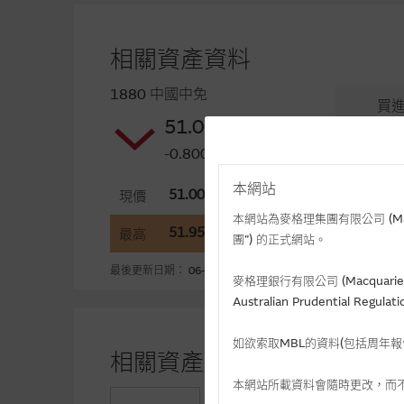
相關資產資料
1880 中國中免
買
51.00
50.9
-0.800(-1.54%)
本網站
51.00
5
現價
開市
本網站為麥格理集團有限公司 (Macqua
51.95
5
最高
最低
團”) 的正式網站。
最後更新日期： 06-08-2026 14:20(十五分鐘延遲)
麥格理銀行有限公司 (Macquarie 
Australian Prudential Re
如欲索取MBL的資料(包括周年
相關資產認股證資金流 (+)資
本網站所載資料會隨時更改，而