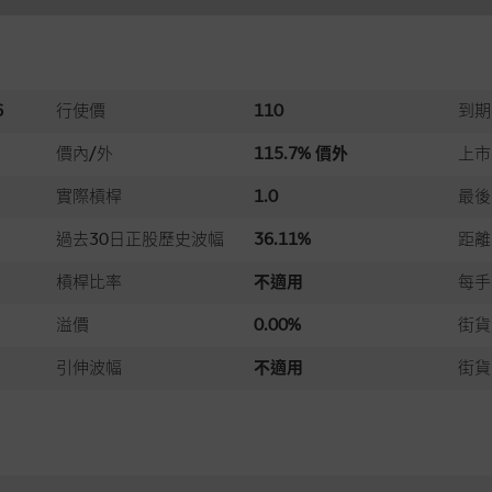
6
行使價
110
到期
價內/外
115.7% 價外
上市
實際槓桿
1.0
最後
過去30日正股歷史波幅
36.11%
距離
槓桿比率
不適用
每手
溢價
0.00%
街貨
引伸波幅
不適用
街貨