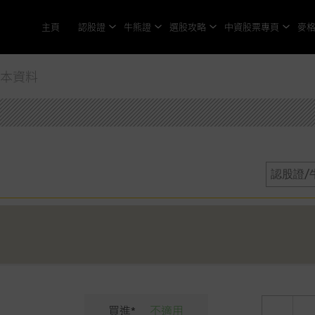
主頁
認股證
牛熊證
選股攻略
中資股票專頁
麥
基本資料
買進*
不適用