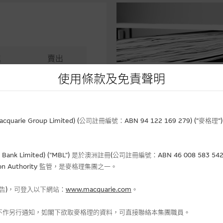
進
賣出
5
51.00
使用條款及免責聲明
相關文件
1.85
-
rie Group Limited) (公司註冊編號：ABN 94 122 169 279) (”麥
0.65
Bank Limited) ("MBL") 是於澳洲註冊(公司註冊編號：ABN 46 008 58
gulation Authority 監管，是麥格理集團之一。
報告)，可登入以下網站：
www.macquarie.com
。
金流入 (-)資金流出
不作另行通知，如閣下欲取麥格理的資料，可直接聯絡本集團職員。