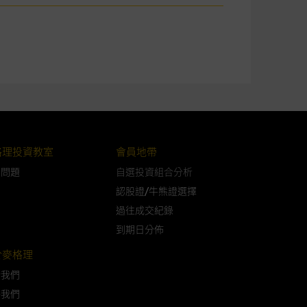
可升可跌。過往表現並不反映未
ts.com.hk
之上市文件以瞭解結構
届時(i) N類牛熊證投資者會
格理投資教室
會員地帶
問問題
自選投資組合分析
認股證/牛熊證選擇
過往成交紀錄
構的資訊。麥格理集團對此等網
到期日分佈
，不作任何聲明。麥格理集團建
於麥格理
於我們
屬他人的知識產權。
絡我們