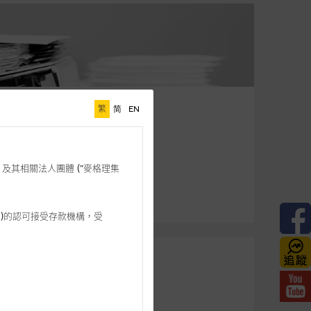
繁
简
EN
格理”) 及其相關法人團體 (”麥格理集
3 542)的認可接受存款機構，受