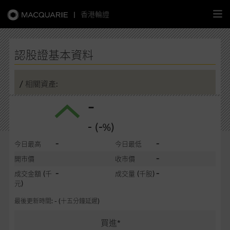
|
香港輪證
繁
簡
EN
認股證基本資料
/ 相關資產:
-
主頁
- (-%)
認股證
-
-
今日最高
今日最低
牛熊證
-
開市價
收市價
-
-
成交金額
(千
成交量
(千股)
選股攻略
元)
最後更新時間: - (十五分鐘延遲)
中資股票專頁
買進*