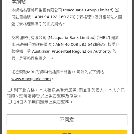
本網站
本網站為麥格理集團有限公司 (Macquarie Group Limited) (公
司註冊編號：ABN 94 122 169 279) (”麥格理”) 及其相關法人團
體 (”麥格理集團”) 的正式網站。
麥格理銀行有限公司 (Macquarie Bank Limited) ("MBL") 是於
澳洲註冊(公司註冊編號：ABN 46 008 583 542)的認可接受存
款機構，受 Australian Prudential Regulation Authority 監
管，是麥格理集團之一。
相關文件
如欲索取MBL的資料(包括周年報告)，可登入以下網站：
相關上市文件
www.macquarie.com
。
剔了此方格，本人確認為香港居民. 而並非美國人，本人亦已
本網站所載資料會隨時更改，而不作另行通知，如閣下欲取麥格
閱讀、理解及接受以上免責聲明及條款。
理的資料，可直接聯絡本集團職員。
相關資產認股證資金流 (+)資金流入 (-)資金流出
14日內不用再顯示此免責聲明。
本網站所提供的內容和資料專為香港居民設計，並只提供香港市
-
認購(百萬)
1
民使用，並不提供或發售予美國人。本網站內容無意要約或唆使
不同意
日
閣下購買證券、基金單位或其他投資工具(不論在參考條款上或在
-
認沽(百萬)
其他地方)，但清楚表明上述意圖的個別段落則屬例外。