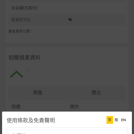
街貨量(百萬份)
街貨百分比
%
最後更新日期：
相關資產資料
-
買進
賣出
現價
開市
最高
最低
使用條款及免責聲明
繁
简
EN
最後更新日期： (十五分鐘延遲)