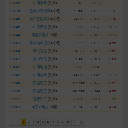
13522
中國飛鶴
(
認購
)
5.18
0.037
-
經由本網站接觸到的軟件應用
13539
香港中華煤氣
(
認購
)
9.388
0.059
+5.36
部分可經本網站連結下載的軟件程式屬於第三者的產品。閣下使
用此等屬於第三者的軟件，須自負全責。此等軟件的使用，可能
13540
長江基建集團
(
認購
)
74.888
0.179
- 3.76
受軟件持有人訂出的使用條款約束。
13542
山東黃金
(
認購
)
36.888
0.076
+18.75
13544
建滔積層板
(
認購
)
88.888
0.102
+25.93
在法律容許的所有範圍內，麥格理集團概不承擔經由本網站使用
13563
德昌電機控股
(
認購
)
33.333
0.058
- 4.92
或下載任何軟件(不論是否屬於第三者)而引起的責任。麥格理集
13564
範式智能
(
認購
)
34.567
0.103
- 1.91
團並且對此等軟件不作任何聲明，也不提供任何保證，特別是在
法律容許的所有範圍內，概不負責經由本網站使用或下載任何軟
13567
金山軟件
(
認購
)
38.88
0.181
- 2.69
件(不論是否屬於第三者)而出現電腦病毒或任何其他後果所導致
13662
中國聯通
(
認購
)
9.88
0.010
-
的任何損失(包括但不限於數據遺失、業務運作受干擾及盈利虧
13747
中國鋁業
(
認購
)
14.888
0.043
+13.16
損)。
13749
阿里巴巴
(
認購
)
139.988
0.177
- 2.21
13750
阿里巴巴
(
認購
)
149.988
0.144
- 4.00
基本上市文件及補充上市文件
13751
理想汽車
(
認購
)
72.015
0.081
+5.20
就有關MBL每次發行之認股證及/或牛熊證而言，認股證及/或牛
熊證之條款及條件以及發行商的財務與其他資料已載列於基本上
13763
赤子城科技
(
認購
)
12.345
0.105
- 4.54
市文件及相關之補充上市文件內。該等文件之英文版及中譯版見
於本網站。
上一頁
1
2
3
4
5
6
7
8
9
10
下一頁