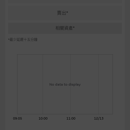
麥格理投資教室
賣出*
會員專區
相關資產*
關於我們
*最少延遲十五分鐘
No data to display
09:05
10:00
11:00
12/13