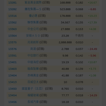
股份有限公司可能是唯一報價方。閣下應閱讀載于
13281
紫金黃金國際
(
認購
)
168.888
0.182
+16.67
www.warrants.com.hk
之上市文件以瞭解結構性產品的詳情及
13282
攜程集團—Ｓ
(
認購
)
523.888
0.068
- 6.85
自行評估箇中風險。如有需要，請徵詢獨立之專業意見。牛熊證
13316
優必選
(
認購
)
178.888
0.031
+19.23
備有強制贖回機制可能被提早終止，届時(i) N類牛熊證投資者會
13362
聯想集團
(
認購
)
34.567
0.135
+17.39
損失全部投資；而(ii)R類牛熊證之剩餘價值則可能為零。
13363
中金公司
(
認購
)
27.888
0.153
+4.08
網站連結
13364
安碩Ａ５０
(
認購
)
23.28
不適用
-
13375
兆易創新
(
認購
)
2,888.888
0.010
-
本網站或載有連接非由麥格理集團管理的網站的連結。此等連結
純為方便閣下取得更多關於市場上相關產品及機構的資訊。麥格
13376
商湯
(
認購
)
2.788
0.037
- 24.49
理集團對此等網站的內容及所介紹的產品或服務，均無任何操控
13391
中信銀行
(
認購
)
9.98
0.142
- 5.96
權，因此對此等網站的內容及所介紹服務或產品是否準確或合
13401
中遠海控
(
認購
)
19.19
0.102
+10.87
適，不作任何聲明。麥格理集團建議閣下自行向本網站述及或連
13403
翰森製藥
(
認購
)
40.88
0.139
+3.73
接的第三者查詢。此外，載有第三者網站的連結，不應視為該第
三者推介本網站。
13404
赤峰黃金
(
認購
)
41.88
0.187
+1.08
13413
百威亞太
(
認購
)
10
0.078
-
本網站雖連接第三者管理的網站，但麥格理集團並非授權網站瀏
13450
國富量子（五百）
(
認購
)
8.765
0.010
-
覽者複製此等網站的任何內容，因該等內容可能屬他人的知識產
13454
福耀玻璃
(
認購
)
77.77
0.018
- 14.29
權。
13456
長城汽車
(
認購
)
18.18
0.010
-