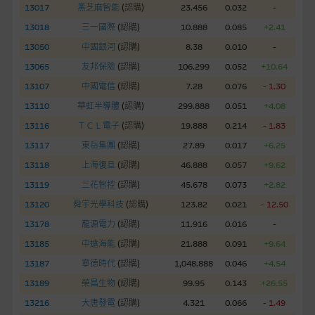
13017
黑芝麻智能
(
認購
)
23.456
0.032
-
網站內容不構成要約及徵求要約，或作為任何合約的根據，以購
13018
三一國際
(
認購
)
10.888
0.085
+2.41
買或銷售任何證券、貸款或其他工具。網站內容由麥格理集團所
13050
中國銀河
(
認購
)
8.38
0.010
-
準備的資料編製而成，但不包括麥格理集團職員所知的資料。
產
13065
友邦保險
(
認購
)
106.299
0.052
+10.64
品的過去業績並不保證或預測將來表現。
13107
中國電信
(
認購
)
7.28
0.076
- 1.30
在法律最大許可的情況下，麥格理集團及其任何相關公司或其董
13110
華虹半導體
(
認購
)
299.888
0.051
+4.08
事、高層職員、僱員或代理人不作陳述，亦不保證網站內容，或
13116
ＴＣＬ電子
(
認購
)
19.888
0.214
- 1.83
任何與本網站相連結的第三者網站，在任何用途方面均可靠、完
13117
東岳集團
(
認購
)
27.89
0.017
+6.25
整、合時及準確，對任何因任何形式(包括疏忽)由於網站內容的
13118
上海復旦
(
認購
)
46.888
0.057
+9.62
錯誤、失實、遺漏、或任何人士對網站內容的依賴而導致的損失
13119
三花智控
(
認購
)
45.678
0.073
+2.82
或損毀，亦一概不會承擔責任或債務。
13120
舜宇光學科技
(
認購
)
123.82
0.021
- 12.50
本使用條款的所有方面均受香港法例管限。
13178
龍源電力
(
認購
)
11.916
0.016
-
13185
中遠海能
(
認購
)
21.888
0.091
+9.64
與結構性產品有關的風險
13187
寧德時代
(
認購
)
1,048.888
0.046
+4.54
結構性產品並無抵押品，如發行人無力償債或違約，投資者可能
13189
榮昌生物
(
認購
)
99.95
0.143
+26.55
無法收回部份或全部應收款項。結構性產品價格可升可跌。過往
13216
大唐發電
(
認購
)
4.321
0.066
- 1.49
表現並不反映未來表現。產品的第二市場可能有限而麥格理資本