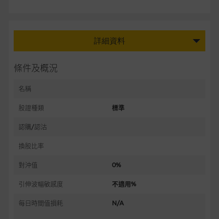
詳細資料
條件及概況
名稱
股證種類
標準
認購/認沽
換股比率
對沖值
0%
引伸波幅敏感度
不適用%
每日時間值損耗
N/A