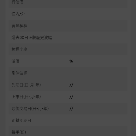
行使價
價內/外
實際槓桿
過去30日正股歷史波幅
槓桿比率
溢價
%
引伸波幅
到期日(日-月-年)
//
上市日(日-月-年)
//
最後交易日(日-月-年)
//
距離到期日
每手(份)