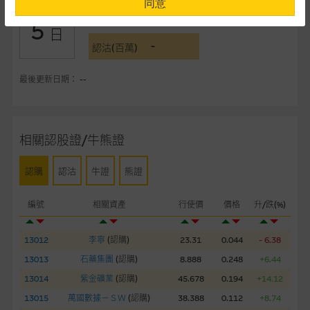
同意
-
認購(百萬)
5
提供網站內容的基準 – 使用時請考慮個人風險
日
-
網站內容來自我們在所示日期時認為可靠之來源，且均以真誠提
認沽(百萬)
供。惟麥格理集團並無核實所有網站內容，故就閣下的目的而
言，網站內容可能未必完整或準確。麥格理集團不會，亦沒有義
最後更新日期： --
務更新網站內容，或修正任何其後變為明顯失實之地方。網站內
容所載的意見、預測及其他資料可予更改或刪除，而毋須作出通
知。
相關認股證/牛熊證
任何指示價格報價、公開資料或分析是基於我們相信的假設及參
認購
認沽
牛證
熊證
數而預備的，不構成我們提出的意見。所用假設及參數並非唯一
可以合理選擇到的，因此並不保證該類報價單、公開資料或分析
編號
相關資產
行使價
價格
升/跌(%)
為準確、完整或合理。我們不作陳述，亦不保證任何所示的指示
表現或回報將來會實現。過去業績並不保證將來表現。網站內容
來自我們在所示日期時認為可靠之來源，且均以真誠提供，然
13012
李寧
(
認購
)
23.31
0.044
- 6.38
而，麥格理集團不作陳述，亦不保證網站內容在任何用途上均完
13013
石藥集團
(
認購
)
8.888
0.248
+6.44
整、可靠、準確、合時或適合，亦不為資料的準確程度、完整性
13014
紫金礦業
(
認購
)
45.678
0.194
+14.12
及合時性負上責任，除非這是有關適用的的法律及/或法規所規
13015
萬國數據－ＳＷ
(
認購
)
38.388
0.112
+8.74
定。