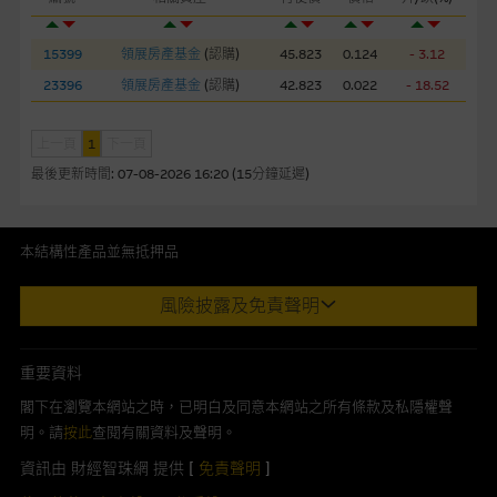
網站連結
本網站或載有連接非由麥格理集團管理的網站的連結。此等連結
15399
領展房產基金
(
認購
)
45.823
0.124
- 3.12
純為方便閣下取得更多關於市場上相關產品及機構的資訊。麥格
23396
領展房產基金
(
認購
)
42.823
0.022
- 18.52
理集團對此等網站的內容及所介紹的產品或服務，均無任何操控
權，因此對此等網站的內容及所介紹服務或產品是否準確或合
適，不作任何聲明。麥格理集團建議閣下自行向本網站述及或連
上一頁
1
下一頁
接的第三者查詢。此外，載有第三者網站的連結，不應視為該第
最後更新時間:
07-08-2026 16:20 (15分鐘延遲)
三者推介本網站。
本網站雖連接第三者管理的網站，但麥格理集團並非授權網站瀏
本結構性產品並無抵押品
覽者複製此等網站的任何內容，因該等內容可能屬他人的知識產
此內容來自我們在所示日期時認為可靠之來源，且均以真誠提供。然
權。
風險披露及免責聲明
而，Macquarie Capital Limited (CE No. AAC 534)(「 MCL 」)不作陳
述，亦不保證此內容在任何用途上均完整、可靠、準確、合時或適合，
經由本網站接觸到的軟件應用
亦不為資料的準確程度、完整性及合時性負上責任。
重要資料
部分可經本網站連結下載的軟件程式屬於第三者的產品。閣下使
本網址由香港證券及期貨事務監察委員會註冊交易商MCL提供。MCL為
用此等屬於第三者的軟件，須自負全責。此等軟件的使用，可能
閣下在瀏覽本網站之時，已明白及同意本網站之所有條款及私隱權聲
本文所提及上市股份有關的Macquarie Bank Limited (ABN 46 008
受軟件持有人訂出的使用條款約束。
明。請
按此
查閱有關資料及聲明。
583 542)(「MBL」)發行的衍生權證及/或牛熊證及/或交易期權的莊家
資訊由 財經智珠網 提供 [
免責聲明
]
及/或流通量提供者。本網站內容僅為香港居民設計，並只供香港市民使
在法律容許的所有範圍內，麥格理集團概不承擔經由本網站使用