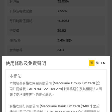
對沖值
32.05%
引伸波幅敏感度
7.55%
每日時間值損耗
-4.4964
行使價
39.92
價內/外
3.4% 價外
實際槓桿
24.3
過去30日正股歷史波幅
16.39%
使用條款及免責聲明
繁
简
EN
槓桿比率
75.7
本網站
溢價
4.74%
本網站為麥格理集團有限公司 (Macquarie Group Limited) (公
司註冊編號：ABN 94 122 169 279) (”麥格理”) 及其相關法人團
引伸波幅
23.64%
體 (”麥格理集團”) 的正式網站。
到期日(日-月-年)
04/09/2026
麥格理銀行有限公司 (Macquarie Bank Limited) ("MBL") 是於
上市日(日-月-年)
17/03/2026
澳洲註冊(公司註冊編號：ABN 46 008 583 542)的認可接受存