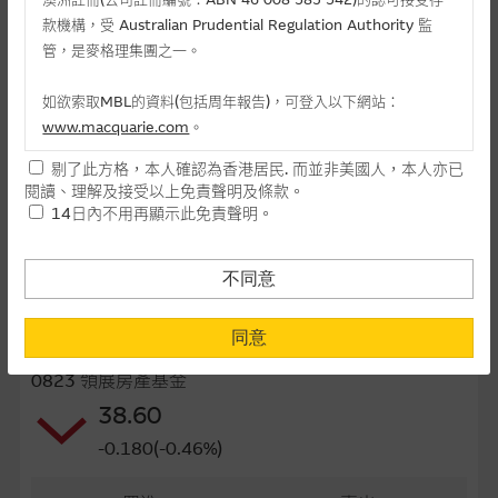
款機構，受 Australian Prudential Regulation Authority 監
最後交易日(日-月-年)
31/08/2026
管，是麥格理集團之一。
距離到期日
28日
如欲索取MBL的資料(包括周年報告)，可登入以下網站：
每手(份)
1,000
www.macquarie.com
。
街貨量(百萬份)
0.00
剔了此方格，本人確認為香港居民. 而並非美國人，本人亦已
本網站所載資料會隨時更改，而不作另行通知，如閣下欲取麥格
閱讀、理解及接受以上免責聲明及條款。
街貨百分比
0.00%
理的資料，可直接聯絡本集團職員。
14日內不用再顯示此免責聲明。
本網站所提供的內容和資料專為香港居民設計，並只提供香港市
最後更新日期： 07-08-2026 16:20
民使用，並不提供或發售予美國人。本網站內容無意要約或唆使
不同意
閣下購買證券、基金單位或其他投資工具(不論在參考條款上或在
其他地方)，但清楚表明上述意圖的個別段落則屬例外。
同意
相關資產資料
提供網站內容的基準 – 使用時請考慮個人風險
0823 領展房產基金
網站內容來自我們在所示日期時認為可靠之來源，且均以真誠提
38.60
供。惟麥格理集團並無核實所有網站內容，故就閣下的目的而
-0.180(-0.46%)
言，網站內容可能未必完整或準確。麥格理集團不會，亦沒有義
務更新網站內容，或修正任何其後變為明顯失實之地方。網站內