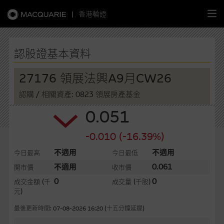
|
香港輪證
繁
簡
EN
認股證基本資料
27176 領展法興A9月CW26
認購
/ 相關資產: 0823 領展房產基金
主頁
0.051
認股證
-0.010 (-16.39%)
牛熊證
不適用
不適用
今日最高
今日最低
不適用
0.061
開市價
收市價
選股攻略
0
0
成交金額
(千
成交量
(千股)
元)
中資股票專頁
最後更新時間: 07-08-2026 16:20 (十五分鐘延遲)