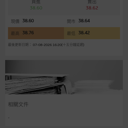
買進
賣出
容所載的意見、預測及其他資料可予更改或刪除，而毋須作出通
38.60
38.62
知。
38.60
38.64
現價
開市
任何指示價格報價、公開資料或分析是基於我們相信的假設及參
數而預備的，不構成我們提出的意見。所用假設及參數並非唯一
38.76
38.42
最高
最低
可以合理選擇到的，因此並不保證該類報價單、公開資料或分析
為準確、完整或合理。我們不作陳述，亦不保證任何所示的指示
最後更新日期： 07-08-2026 16:20(十五分鐘延遲)
表現或回報將來會實現。過去業績並不保證將來表現。網站內容
來自我們在所示日期時認為可靠之來源，且均以真誠提供，然
而，麥格理集團不作陳述，亦不保證網站內容在任何用途上均完
整、可靠、準確、合時或適合，亦不為資料的準確程度、完整性
及合時性負上責任，除非這是有關適用的的法律及/或法規所規
定。
網站內容不構成要約及徵求要約，或作為任何合約的根據，以購
買或銷售任何證券、貸款或其他工具。網站內容由麥格理集團所
相關文件
準備的資料編製而成，但不包括麥格理集團職員所知的資料。
產
品的過去業績並不保證或預測將來表現。
-