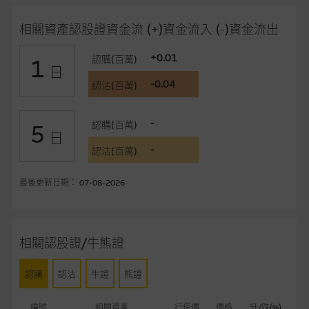
在法律最大許可的情況下，麥格理集團及其任何相關公司或其董
事、高層職員、僱員或代理人不作陳述，亦不保證網站內容，或
相關資產認股證資金流 (+)資金流入 (-)資金流出
任何與本網站相連結的第三者網站，在任何用途方面均可靠、完
整、合時及準確，對任何因任何形式(包括疏忽)由於網站內容的
+0.01
認購(百萬)
1
錯誤、失實、遺漏、或任何人士對網站內容的依賴而導致的損失
日
或損毀，亦一概不會承擔責任或債務。
-0.04
認沽(百萬)
本使用條款的所有方面均受香港法例管限。
-
認購(百萬)
5
日
與結構性產品有關的風險
-
認沽(百萬)
結構性產品並無抵押品，如發行人無力償債或違約，投資者可能
無法收回部份或全部應收款項。結構性產品價格可升可跌。過往
最後更新日期： 07-08-2026
表現並不反映未來表現。產品的第二市場可能有限而麥格理資本
股份有限公司可能是唯一報價方。閣下應閱讀載于
www.warrants.com.hk
之上市文件以瞭解結構性產品的詳情及
相關認股證/牛熊證
自行評估箇中風險。如有需要，請徵詢獨立之專業意見。牛熊證
備有強制贖回機制可能被提早終止，届時(i) N類牛熊證投資者會
認購
認沽
牛證
熊證
損失全部投資；而(ii)R類牛熊證之剩餘價值則可能為零。
編號
相關資產
行使價
價格
升/跌(%)