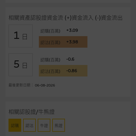
品的過去業績並不保證或預測將來表現。
相關資產認股證資金流 (+)資金流入 (-)資金流出
在法律最大許可的情況下，麥格理集團及其任何相關公司或其董
事、高層職員、僱員或代理人不作陳述，亦不保證網站內容，或
+3.09
認購(百萬)
1
任何與本網站相連結的第三者網站，在任何用途方面均可靠、完
日
整、合時及準確，對任何因任何形式(包括疏忽)由於網站內容的
+3.98
認沽(百萬)
錯誤、失實、遺漏、或任何人士對網站內容的依賴而導致的損失
或損毀，亦一概不會承擔責任或債務。
-0.6
認購(百萬)
5
日
本使用條款的所有方面均受香港法例管限。
-0.86
認沽(百萬)
與結構性產品有關的風險
最後更新日期： 06-08-2026
結構性產品並無抵押品，如發行人無力償債或違約，投資者可能
無法收回部份或全部應收款項。結構性產品價格可升可跌。過往
表現並不反映未來表現。產品的第二市場可能有限而麥格理資本
相關認股證/牛熊證
股份有限公司可能是唯一報價方。閣下應閱讀載于
www.warrants.com.hk
之上市文件以瞭解結構性產品的詳情及
認購
認沽
牛證
熊證
自行評估箇中風險。如有需要，請徵詢獨立之專業意見。牛熊證
備有強制贖回機制可能被提早終止，届時(i) N類牛熊證投資者會