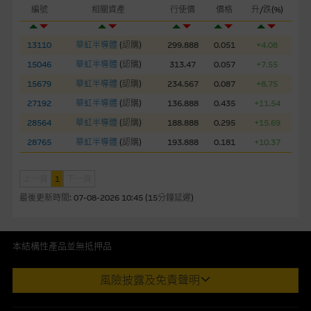
編號
相關資產
行使價
價格
升/跌(%)
損失全部投資；而(ii)R類牛熊證之剩餘價值則可能為零。
13110
華虹半導體
(
認購
)
299.888
0.051
+4.08
網站連結
15046
華虹半導體
(
認購
)
313.47
0.057
+7.55
本網站或載有連接非由麥格理集團管理的網站的連結。此等連結
純為方便閣下取得更多關於市場上相關產品及機構的資訊。麥格
15679
華虹半導體
(
認購
)
234.567
0.087
+8.75
理集團對此等網站的內容及所介紹的產品或服務，均無任何操控
27192
華虹半導體
(
認購
)
136.888
0.435
+11.54
權，因此對此等網站的內容及所介紹服務或產品是否準確或合
28564
華虹半導體
(
認購
)
188.888
0.295
+15.69
適，不作任何聲明。麥格理集團建議閣下自行向本網站述及或連
28765
華虹半導體
(
認購
)
193.888
0.181
+10.37
接的第三者查詢。此外，載有第三者網站的連結，不應視為該第
三者推介本網站。
上一頁
1
下一頁
本網站雖連接第三者管理的網站，但麥格理集團並非授權網站瀏
最後更新時間:
07-08-2026 10:45 (15分鐘延遲)
覽者複製此等網站的任何內容，因該等內容可能屬他人的知識產
權。
本結構性產品並無抵押品
經由本網站接觸到的軟件應用
此內容來自我們在所示日期時認為可靠之來源，且均以真誠提供。然
風險披露及免責聲明
部分可經本網站連結下載的軟件程式屬於第三者的產品。閣下使
而，Macquarie Capital Limited (CE No. AAC 534)(「 MCL 」)不作陳
用此等屬於第三者的軟件，須自負全責。此等軟件的使用，可能
述，亦不保證此內容在任何用途上均完整、可靠、準確、合時或適合，