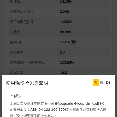
對沖值
14.18%
引伸波幅敏感度
2.04%
每日時間值損耗
-1.3330
行使價
88.888
價內/外
37.2% 價外
實際槓桿
2.3
過去30日正股歷史波幅
103.86%
槓桿比率
16.3
使用條款及免責聲明
繁
简
EN
溢價
43.33%
引伸波幅
110.36%
本網站
到期日(日-月-年)
30/11/2026
本網站為麥格理集團有限公司 (Macquarie Group Limited) (公
司註冊編號：ABN 94 122 169 279) (”麥格理”) 及其相關法人團
上市日(日-月-年)
11/05/2026
體 (”麥格理集團”) 的正式網站。