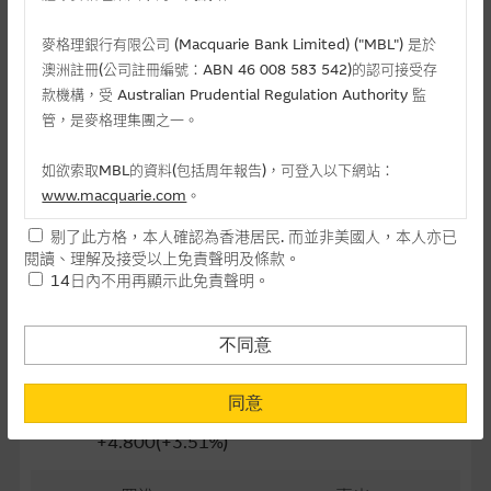
最後交易日(日-月-年)
24/11/2026
麥格理銀行有限公司 (Macquarie Bank Limited) ("MBL") 是於
澳洲註冊(公司註冊編號：ABN 46 008 583 542)的認可接受存
距離到期日
115日
款機構，受 Australian Prudential Regulation Authority 監
每手(份)
10,000
管，是麥格理集團之一。
街貨量(百萬份)
0.00
如欲索取MBL的資料(包括周年報告)，可登入以下網站：
www.macquarie.com
。
街貨百分比
0.00%
剔了此方格，本人確認為香港居民. 而並非美國人，本人亦已
最後更新日期： 07-08-2026 10:45
本網站所載資料會隨時更改，而不作另行通知，如閣下欲取麥格
閱讀、理解及接受以上免責聲明及條款。
理的資料，可直接聯絡本集團職員。
14日內不用再顯示此免責聲明。
本網站所提供的內容和資料專為香港居民設計，並只提供香港市
相關資產資料
民使用，並不提供或發售予美國人。本網站內容無意要約或唆使
不同意
閣下購買證券、基金單位或其他投資工具(不論在參考條款上或在
1347 華虹半導體
其他地方)，但清楚表明上述意圖的個別段落則屬例外。
同意
141.50
提供網站內容的基準 – 使用時請考慮個人風險
+4.800(+3.51%)
網站內容來自我們在所示日期時認為可靠之來源，且均以真誠提