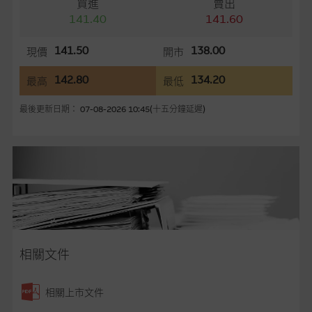
買進
賣出
供。惟麥格理集團並無核實所有網站內容，故就閣下的目的而
141.40
141.60
言，網站內容可能未必完整或準確。麥格理集團不會，亦沒有義
務更新網站內容，或修正任何其後變為明顯失實之地方。網站內
141.50
138.00
現價
開市
容所載的意見、預測及其他資料可予更改或刪除，而毋須作出通
知。
142.80
134.20
最高
最低
任何指示價格報價、公開資料或分析是基於我們相信的假設及參
最後更新日期： 07-08-2026 10:45(十五分鐘延遲)
數而預備的，不構成我們提出的意見。所用假設及參數並非唯一
可以合理選擇到的，因此並不保證該類報價單、公開資料或分析
為準確、完整或合理。我們不作陳述，亦不保證任何所示的指示
表現或回報將來會實現。過去業績並不保證將來表現。網站內容
來自我們在所示日期時認為可靠之來源，且均以真誠提供，然
而，麥格理集團不作陳述，亦不保證網站內容在任何用途上均完
整、可靠、準確、合時或適合，亦不為資料的準確程度、完整性
及合時性負上責任，除非這是有關適用的的法律及/或法規所規
定。
相關文件
網站內容不構成要約及徵求要約，或作為任何合約的根據，以購
相關上市文件
買或銷售任何證券、貸款或其他工具。網站內容由麥格理集團所
準備的資料編製而成，但不包括麥格理集團職員所知的資料。
產