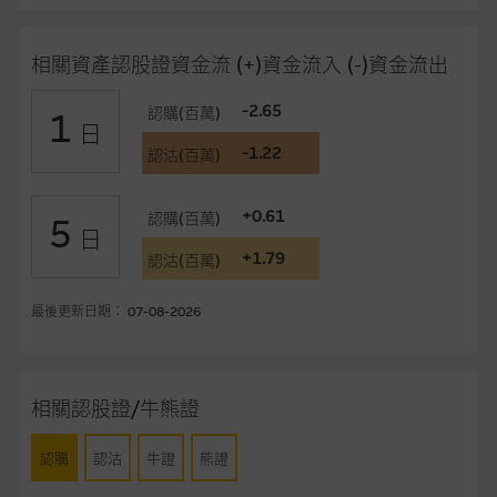
在法律最大許可的情況下，麥格理集團及其任何相關公司或其董
相關資產認股證資金流 (+)資金流入 (-)資金流出
事、高層職員、僱員或代理人不作陳述，亦不保證網站內容，或
任何與本網站相連結的第三者網站，在任何用途方面均可靠、完
-2.65
認購(百萬)
1
整、合時及準確，對任何因任何形式(包括疏忽)由於網站內容的
日
錯誤、失實、遺漏、或任何人士對網站內容的依賴而導致的損失
-1.22
認沽(百萬)
或損毀，亦一概不會承擔責任或債務。
+0.61
認購(百萬)
本使用條款的所有方面均受香港法例管限。
5
日
+1.79
認沽(百萬)
與結構性產品有關的風險
結構性產品並無抵押品，如發行人無力償債或違約，投資者可能
最後更新日期： 07-08-2026
無法收回部份或全部應收款項。結構性產品價格可升可跌。過往
表現並不反映未來表現。產品的第二市場可能有限而麥格理資本
股份有限公司可能是唯一報價方。閣下應閱讀載于
相關認股證/牛熊證
www.warrants.com.hk
之上市文件以瞭解結構性產品的詳情及
自行評估箇中風險。如有需要，請徵詢獨立之專業意見。牛熊證
認購
認沽
牛證
熊證
備有強制贖回機制可能被提早終止，届時(i) N類牛熊證投資者會
損失全部投資；而(ii)R類牛熊證之剩餘價值則可能為零。