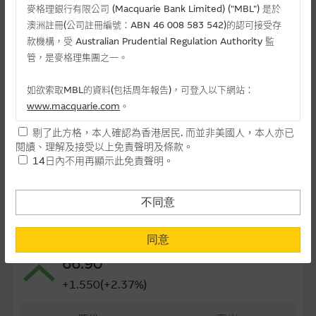
麥格理銀行有限公司 (Macquarie Bank Limited) ("MBL") 是於
最後交易日(日-月-年)
24/11/2026
澳洲註冊(公司註冊編號：ABN 46 008 583 542)的認可接受存
款機構，受 Australian Prudential Regulation Authority 監
距離到期日
115日
管，是麥格理集團之一。
每手(份)
25,000
如欲索取MBL的資料(包括周年報告)，可登入以下網站：
街貨量(百萬份)
0.25
www.macquarie.com
。
街貨百分比
0.62%
剔了此方格，本人確認為香港居民. 而並非美國人，本人亦已
本網站所載資料會隨時更改，而不作另行通知，如閣下欲取麥格
閱讀、理解及接受以上免責聲明及條款。
理的資料，可直接聯絡本集團職員。
最後更新日期： 07-08-2026 16:20
14日內不用再顯示此免責聲明。
本網站所提供的內容和資料專為香港居民設計，並只提供香港市
民使用，並不提供或發售予美國人。本網站內容無意要約或唆使
不同意
閣下購買證券、基金單位或其他投資工具(不論在參考條款上或在
相關資產資料
其他地方)，但清楚表明上述意圖的個別段落則屬例外。
同意
0981 中芯國際
66.90
提供網站內容的基準 – 使用時請考慮個人風險
+1.550(+2.37%)
網站內容來自我們在所示日期時認為可靠之來源，且均以真誠提
供。惟麥格理集團並無核實所有網站內容，故就閣下的目的而