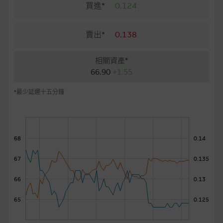
麥格理投資教室
買進*
0.124
會員專區
賣出*
0.138
關於我們
相關資產*
66.90
+1.55
*最少延遲十五分鐘
68
0.14
67
0.135
66
0.13
65
0.125