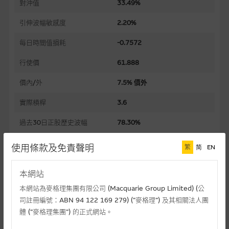
對沖值
33.49%
引伸波幅敏感度
2.20%
每日時間值損耗
-0.7572
行使價
61.888
價內/外
7.5% 價外
實際槓桿
3.6
過去30日正股歷史波幅
78.30%
槓桿比率
10.8
使用條款及免責聲明
繁
简
EN
溢價
16.76%
本網站
引伸波幅
60.57%
本網站為麥格理集團有限公司 (Macquarie Group Limited) (公
司註冊編號：ABN 94 122 169 279) (”麥格理”) 及其相關法人團
到期日(日-月-年)
30/11/2026
體 (”麥格理集團”) 的正式網站。
上市日(日-月-年)
11/05/2026