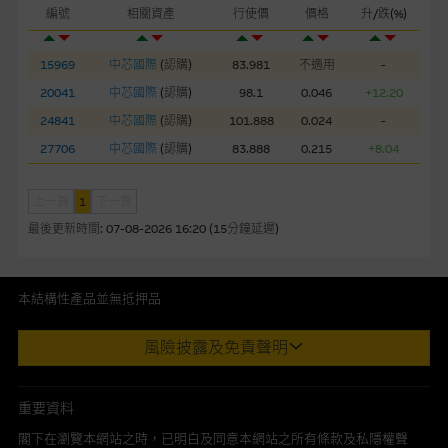
編號
相關資產
行使價
價格
升/跌(%)
網站連結
15969
中芯國際
(
認購
)
83.981
不適用
-
本網站或載有連接非由麥格理集團管理的網站的連結。此等連結
純為方便閣下取得更多關於市場上相關產品及機構的資訊。麥格
20041
中芯國際
(
認購
)
98.1
0.046
+12.20
理集團對此等網站的內容及所介紹的產品或服務，均無任何操控
24841
中芯國際
(
認購
)
101.888
0.024
-
權，因此對此等網站的內容及所介紹服務或產品是否準確或合
27706
中芯國際
(
認購
)
83.888
0.215
+8.04
適，不作任何聲明。麥格理集團建議閣下自行向本網站述及或連
接的第三者查詢。此外，載有第三者網站的連結，不應視為該第
上一頁
1
下一頁
三者推介本網站。
最後更新時間:
07-08-2026 16:20 (15分鐘延遲)
本網站雖連接第三者管理的網站，但麥格理集團並非授權網站瀏
覽者複製此等網站的任何內容，因該等內容可能屬他人的知識產
權。
本結構性產品並無抵押品
此內容來自我們在所示日期時認為可靠之來源，且均以真誠提供。然
風險披露及免責聲明
經由本網站接觸到的軟件應用
而，Macquarie Capital Limited (CE No. AAC 534)(「 MCL 」)不作陳
部分可經本網站連結下載的軟件程式屬於第三者的產品。閣下使
述，亦不保證此內容在任何用途上均完整、可靠、準確、合時或適合，
用此等屬於第三者的軟件，須自負全責。此等軟件的使用，可能
亦不為資料的準確程度、完整性及合時性負上責任。
重要資料
受軟件持有人訂出的使用條款約束。
本網址由香港證券及期貨事務監察委員會註冊交易商MCL提供。MCL為
閣下在瀏覽本網站之時，已明白及同意本網站之所有條款及私隱權聲