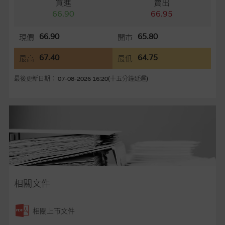
言，網站內容可能未必完整或準確。麥格理集團不會，亦沒有義
買進
賣出
務更新網站內容，或修正任何其後變為明顯失實之地方。網站內
66.90
66.95
容所載的意見、預測及其他資料可予更改或刪除，而毋須作出通
知。
66.90
65.80
現價
開市
67.40
64.75
最高
最低
任何指示價格報價、公開資料或分析是基於我們相信的假設及參
數而預備的，不構成我們提出的意見。所用假設及參數並非唯一
最後更新日期： 07-08-2026 16:20(十五分鐘延遲)
可以合理選擇到的，因此並不保證該類報價單、公開資料或分析
為準確、完整或合理。我們不作陳述，亦不保證任何所示的指示
表現或回報將來會實現。過去業績並不保證將來表現。網站內容
來自我們在所示日期時認為可靠之來源，且均以真誠提供，然
而，麥格理集團不作陳述，亦不保證網站內容在任何用途上均完
整、可靠、準確、合時或適合，亦不為資料的準確程度、完整性
及合時性負上責任，除非這是有關適用的的法律及/或法規所規
定。
相關文件
網站內容不構成要約及徵求要約，或作為任何合約的根據，以購
買或銷售任何證券、貸款或其他工具。網站內容由麥格理集團所
準備的資料編製而成，但不包括麥格理集團職員所知的資料。
產
相關上市文件
品的過去業績並不保證或預測將來表現。