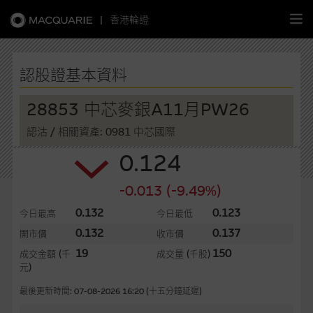
|
香港輪證
繁
簡
EN
認股證基本資料
28853 中芯麥銀A11月PW26
認沽
/ 相關資產: 0981 中芯國際
主頁
0.124
認股證
-0.013 (-9.49%)
牛熊證
0.132
0.123
今日最高
今日最低
0.132
0.137
開市價
收市價
選股攻略
19
150
成交金額
(千
成交量
(千股)
元)
中資股票專頁
最後更新時間: 07-08-2026 16:20 (十五分鐘延遲)