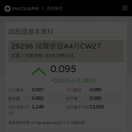
|
香港輪證
繁
簡
EN
認股證基本資料
29296 瑞聲麥銀A4月CW27
認購
/ 相關資產: 2018 瑞聲科技
主頁
0.095
認股證
+0.003 (+3.26%)
牛熊證
0.097
0.090
今日最高
今日最低
0.092
0.092
開市價
收市價
選股攻略
1,249
13,550
成交金額
(千
成交量
(千股)
元)
中資股票專頁
最後更新時間: 07-08-2026 16:20 (十五分鐘延遲)