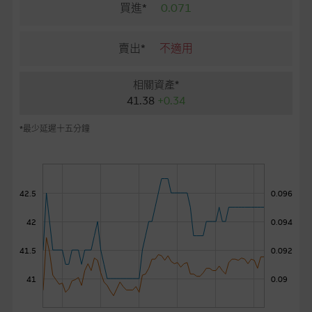
麥格理投資教室
買進*
0.071
會員專區
賣出*
不適用
關於我們
相關資產*
41.38
+0.34
*最少延遲十五分鐘
42.5
0.096
42
0.094
41.5
0.092
41
0.09