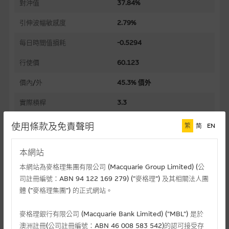
對沖值
37.84%
引伸波幅敏感度
2.79%
每日時間值損耗
-0.5294
行使價
60.123
價內/外
45.3% 價外
實際槓桿
3.3
過去30日正股歷史波幅
47.22%
使用條款及免責聲明
繁
简
EN
槓桿比率
8.7
本網站
溢價
56.77%
本網站為麥格理集團有限公司 (Macquarie Group Limited) (公
司註冊編號：ABN 94 122 169 279) (”麥格理”) 及其相關法人團
引伸波幅
68.35%
體 (”麥格理集團”) 的正式網站。
到期日(日-月-年)
30/04/2027
麥格理銀行有限公司 (Macquarie Bank Limited) ("MBL") 是於
上市日(日-月-年)
19/05/2026
澳洲註冊(公司註冊編號：ABN 46 008 583 542)的認可接受存