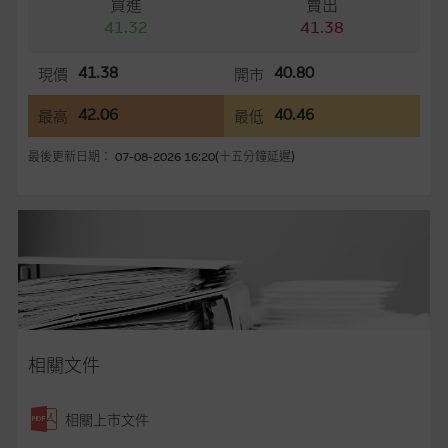
買進
賣出
容所載的意見、預測及其他資料可予更改或刪除，而毋須作出通
41.32
41.38
知。
41.38
40.80
現價
開市
任何指示價格報價、公開資料或分析是基於我們相信的假設及參
數而預備的，不構成我們提出的意見。所用假設及參數並非唯一
42.06
40.46
最高
最低
可以合理選擇到的，因此並不保證該類報價單、公開資料或分析
為準確、完整或合理。我們不作陳述，亦不保證任何所示的指示
最後更新日期： 07-08-2026 16:20(十五分鐘延遲)
表現或回報將來會實現。過去業績並不保證將來表現。網站內容
來自我們在所示日期時認為可靠之來源，且均以真誠提供，然
而，麥格理集團不作陳述，亦不保證網站內容在任何用途上均完
整、可靠、準確、合時或適合，亦不為資料的準確程度、完整性
及合時性負上責任，除非這是有關適用的的法律及/或法規所規
定。
網站內容不構成要約及徵求要約，或作為任何合約的根據，以購
買或銷售任何證券、貸款或其他工具。網站內容由麥格理集團所
相關文件
準備的資料編製而成，但不包括麥格理集團職員所知的資料。
產
品的過去業績並不保證或預測將來表現。
相關上市文件
在法律最大許可的情況下，麥格理集團及其任何相關公司或其董