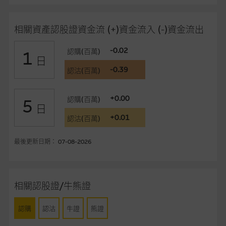
事、高層職員、僱員或代理人不作陳述，亦不保證網站內容，或
任何與本網站相連結的第三者網站，在任何用途方面均可靠、完
相關資產認股證資金流 (+)資金流入 (-)資金流出
整、合時及準確，對任何因任何形式(包括疏忽)由於網站內容的
錯誤、失實、遺漏、或任何人士對網站內容的依賴而導致的損失
-0.02
認購(百萬)
1
或損毀，亦一概不會承擔責任或債務。
日
-0.39
認沽(百萬)
本使用條款的所有方面均受香港法例管限。
+0.00
認購(百萬)
5
與結構性產品有關的風險
日
+0.01
結構性產品並無抵押品，如發行人無力償債或違約，投資者可能
認沽(百萬)
無法收回部份或全部應收款項。結構性產品價格可升可跌。過往
表現並不反映未來表現。產品的第二市場可能有限而麥格理資本
最後更新日期： 07-08-2026
股份有限公司可能是唯一報價方。閣下應閱讀載于
www.warrants.com.hk
之上市文件以瞭解結構性產品的詳情及
自行評估箇中風險。如有需要，請徵詢獨立之專業意見。牛熊證
相關認股證/牛熊證
備有強制贖回機制可能被提早終止，届時(i) N類牛熊證投資者會
損失全部投資；而(ii)R類牛熊證之剩餘價值則可能為零。
認購
認沽
牛證
熊證
網站連結