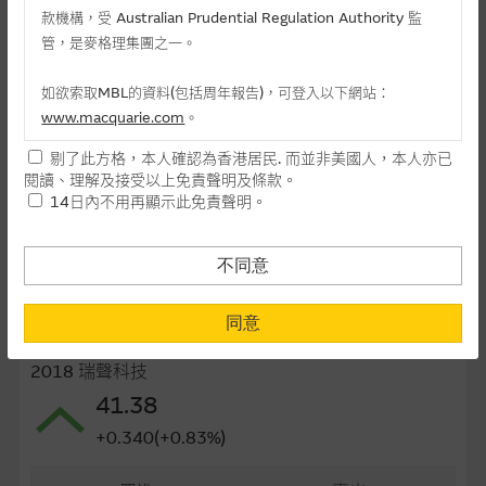
款機構，受 Australian Prudential Regulation Authority 監
最後交易日(日-月-年)
26/04/2027
管，是麥格理集團之一。
距離到期日
266日
如欲索取MBL的資料(包括周年報告)，可登入以下網站：
每手(份)
25,000
www.macquarie.com
。
街貨量(百萬份)
0.00
剔了此方格，本人確認為香港居民. 而並非美國人，本人亦已
本網站所載資料會隨時更改，而不作另行通知，如閣下欲取麥格
閱讀、理解及接受以上免責聲明及條款。
理的資料，可直接聯絡本集團職員。
街貨百分比
0.00%
14日內不用再顯示此免責聲明。
本網站所提供的內容和資料專為香港居民設計，並只提供香港市
最後更新日期： 07-08-2026 16:20
民使用，並不提供或發售予美國人。本網站內容無意要約或唆使
不同意
閣下購買證券、基金單位或其他投資工具(不論在參考條款上或在
其他地方)，但清楚表明上述意圖的個別段落則屬例外。
同意
相關資產資料
提供網站內容的基準 – 使用時請考慮個人風險
2018 瑞聲科技
網站內容來自我們在所示日期時認為可靠之來源，且均以真誠提
41.38
供。惟麥格理集團並無核實所有網站內容，故就閣下的目的而
+0.340(+0.83%)
言，網站內容可能未必完整或準確。麥格理集團不會，亦沒有義
務更新網站內容，或修正任何其後變為明顯失實之地方。網站內