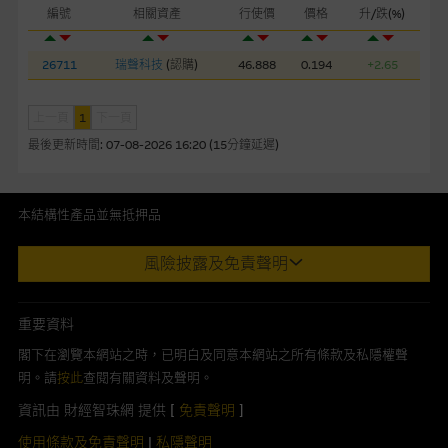
編號
相關資產
行使價
價格
升/跌(%)
本網站或載有連接非由麥格理集團管理的網站的連結。此等連結
純為方便閣下取得更多關於市場上相關產品及機構的資訊。麥格
26711
瑞聲科技
(
認購
)
46.888
0.194
+2.65
理集團對此等網站的內容及所介紹的產品或服務，均無任何操控
權，因此對此等網站的內容及所介紹服務或產品是否準確或合
適，不作任何聲明。麥格理集團建議閣下自行向本網站述及或連
上一頁
1
下一頁
接的第三者查詢。此外，載有第三者網站的連結，不應視為該第
最後更新時間:
07-08-2026 16:20 (15分鐘延遲)
三者推介本網站。
本網站雖連接第三者管理的網站，但麥格理集團並非授權網站瀏
本結構性產品並無抵押品
覽者複製此等網站的任何內容，因該等內容可能屬他人的知識產
此內容來自我們在所示日期時認為可靠之來源，且均以真誠提供。然
權。
風險披露及免責聲明
而，Macquarie Capital Limited (CE No. AAC 534)(「 MCL 」)不作陳
述，亦不保證此內容在任何用途上均完整、可靠、準確、合時或適合，
經由本網站接觸到的軟件應用
亦不為資料的準確程度、完整性及合時性負上責任。
重要資料
部分可經本網站連結下載的軟件程式屬於第三者的產品。閣下使
本網址由香港證券及期貨事務監察委員會註冊交易商MCL提供。MCL為
閣下在瀏覽本網站之時，已明白及同意本網站之所有條款及私隱權聲
用此等屬於第三者的軟件，須自負全責。此等軟件的使用，可能
本文所提及上市股份有關的Macquarie Bank Limited (ABN 46 008
明。請
按此
查閱有關資料及聲明。
受軟件持有人訂出的使用條款約束。
583 542)(「MBL」)發行的衍生權證及/或牛熊證及/或交易期權的莊家
資訊由 財經智珠網 提供 [
免責聲明
]
及/或流通量提供者。本網站內容僅為香港居民設計，並只供香港市民使
在法律容許的所有範圍內，麥格理集團概不承擔經由本網站使用
用，不適用於美國人或其他國家之居民。本網址提供之任何資料包括任
使用條款及免責聲明
|
私隱聲明