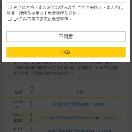
法收回部份或全部應收款項。結構性產品價格可升可跌。過往表現
剔了此方格，本人確認為香港居民. 而並非美國人，本人亦已
本網站所載資料會隨時更改，而不作另行通知，如閣下欲取麥格
並不反映未來表現。產品的第二市場可能有限而MCL可能是唯一報
閱讀、理解及接受以上免責聲明及條款。
價方。閣下應閱讀載于www.warrants.com.hk 之上市文件以瞭解
理的資料，可直接聯絡本集團職員。
14日內不用再顯示此免責聲明。
結構性產品的詳情及自行評估箇中風險。如有需要，請徵詢獨立之
專業意見。牛熊證備有強制贖回機制可能被提早終止，届時(i) N類
本網站所提供的內容和資料專為香港居民設計，並只提供香港市
牛熊證投資者會損失全部投資；而(ii)R類牛熊證之剩餘價值則可能
民使用，並不提供或發售予美國人。本網站內容無意要約或唆使
不同意
為零。
閣下購買證券、基金單位或其他投資工具(不論在參考條款上或在
除MBL外，任何在本文所提到的麥格理集團機構均非1959年《銀
其他地方)，但清楚表明上述意圖的個別段落則屬例外。
同意
行法》（澳大利亞聯邦）下認可之接受存款機構。該等機構之責
任，並不相當於MBL之存款或其他負債。任何投資均需承受投資風
提供網站內容的基準 – 使用時請考慮個人風險
險，包括可能延遲償還款項，以及已投資本金之全盤損失。MBL並
不對該等機構的責任作出任何保證或提供任何保障。MCL不為資料
網站內容來自我們在所示日期時認為可靠之來源，且均以真誠提
的準確度、完整度或合時性負上責任。
供。惟麥格理集團並無核實所有網站內容，故就閣下的目的而
言，網站內容可能未必完整或準確。麥格理集團不會，亦沒有義
時
務更新網站內容，或修正任何其後變為明顯失實之地方。網站內
日期
間
標題
容所載的意見、預測及其他資料可予更改或刪除，而毋須作出通
10-08-
上
聯想破頂 留意購15680、沽29928
知。
2026
午
07-08-
下
小米3連跌下試50天綫 留意購29740、沽15096
任何指示價格報價、公開資料或分析是基於我們相信的假設及參
2026
午
數而預備的，不構成我們提出的意見。所用假設及參數並非唯一
07-08-
上
寧德高開後轉跌 留意購15232、沽28332
可以合理選擇到的，因此並不保證該類報價單、公開資料或分析