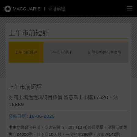
|
香港輪證
繁
簡
EN
上午市前短評
上午市前短評
下午市前短評
訂閱麥格理衍生攻略
主頁
認股證
上午市前短評
牛熊證
券商上調泡泡瑪特目標價 留意新上市購17520、沽
16889
選股攻略
發佈日期 : 16-06-2025
中資股票專頁
中東地緣政治升溫，亞太區股市上周五(13日)普遍受壓。港股低開並
失守24000點，且下穿10天綫，一度挫逾290點，收市跌142點，