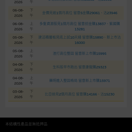
2026
午
為準確、完整或合理。我們不作陳述，亦不保證任何所示的指示
06-08-
下
金價見逾1個月高位 留意S金購29061、沽23946
表現或回報將來會實現。過去業績並不保證將來表現。網站內容
2026
午
來自我們在所示日期時認為可靠之來源，且均以真誠提供，然
06-08-
上
多隻資源股見1個月高位 留意招金購13837、紫國購
而，麥格理集團不作陳述，亦不保證網站內容在任何用途上均完
2026
午
13281
整、可靠、準確、合時或適合，亦不為資料的準確程度、完整性
05-08-
下
建滔積層板見底上試10天綫 留意購15890、新上市沽
及合時性負上責任，除非這是有關適用的的法律及/或法規所規
2026
午
16000
定。
05-08-
上
渣打高位整固 留意新上市購15995
2026
午
網站內容不構成要約及徵求要約，或作為任何合約的根據，以購
04-08-
下
生科股早市跑出 留意康龍購29323
買或銷售任何證券、貸款或其他工具。網站內容由麥格理集團所
2026
午
準備的資料編製而成，但不包括麥格理集團職員所知的資料。
產
04-08-
上
藥明進入整固格局 留意新上市購15971
品的過去業績並不保證或預測將來表現。
2026
午
03-08-
下
比亞迪見2個月高位 留意購14166、沽15230
在法律最大許可的情況下，麥格理集團及其任何相關公司或其董
2026
午
事、高層職員、僱員或代理人不作陳述，亦不保證網站內容，或
任何與本網站相連結的第三者網站，在任何用途方面均可靠、完
整、合時及準確，對任何因任何形式(包括疏忽)由於網站內容的
錯誤、失實、遺漏、或任何人士對網站內容的依賴而導致的損失
本結構性產品並無抵押品
或損毀，亦一概不會承擔責任或債務。