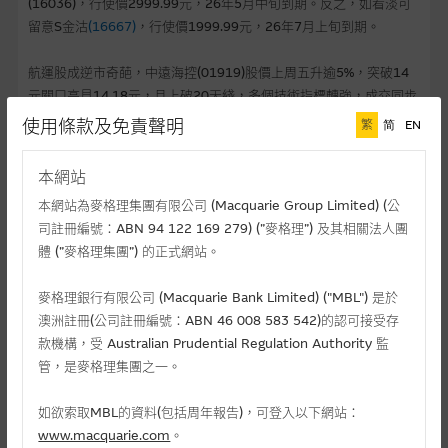
(16036)，行使價2999.99元，26年5月中旬到期。反之，如看淡可
留意S金沽
(16667)
，行使價1999.99元，26年7月上旬到期。
航運股成逆市奇葩，中遠海控(01919)股價上周五升逾5%，突破14
元關口高見14.18元，且上破20天綫，多個技術指標轉強，成交同步
增加。東方海外(00316)股價挑戰20天綫，單日升逾4%，MOM上穿
使用條款及免責聲明
繁
简
EN
0綫。
本網站
若預期航運股能破阻力，可留意
本網站為麥格理集團有限公司 (Macquarie Group Limited) (公
遠海購
(28852)
，行使價19.19元，26年1月上旬到期
司註冊編號：ABN 94 122 169 279) (”麥格理”) 及其相關法人團
東海購
(23529)
，行使價200元，11月上旬到期
體 (”麥格理集團”) 的正式網站。
* 截至2025年6月13日，資料僅供參考之用。
麥格理銀行有限公司 (Macquarie Bank Limited) ("MBL") 是於
澳洲註冊(公司註冊編號：ABN 46 008 583 542)的認可接受存
款機構，受 Australian Prudential Regulation Authority 監
本內容由麥格理資本股份有限公司 (“MCL”) 就Macquarie Bank
管，是麥格理集團之一。
Limited (ABN 46 008 583 542) ("MBL")發行之結構性產品向香港
居民提供，並不構成買賣建議、邀請、要約、或遊説。產品不售予
美國人。
如欲索取MBL的資料(包括周年報告)，可登入以下網站：
www.macquarie.com
。
結構性產品並無抵押品，如發行人無力償債或違約，投資者可能無