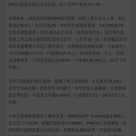
麥格理投資教室
STC於超買區發出沽貨訊號，往下支持可參考20天綫。
會員專區
多間券商上調泡泡瑪特(09992)目標價，該股上周五逆市上揚，高位
曾見276.2元，全日升逾2%，惟STC於超買區多時，14天RSI處76，
關於我們
宜留意調整風險，10天綫為初步支持。值得留意的是，泡泡瑪特認
股證上周五高企個股認股證成交首位，佔有率逾一成，其認購及認沽
證街貨量雙雙升至近三個月高位。如預期該股強勢未變，可留意新上
市的泡瑪購
(17520)
，行使價543.21元，12月底到期。反之，若認
為調整將至，可留意泡瑪沽
(16889)
，行使價159.992元，11月下旬
到期。
吉利汽車(00175)七連跌，股價上周五挫逾2%，低位曾見16.14元，
且失守100天綫，受制多條平均綫下，STC則進入超賣區。如預期該
股反彈在即，可留意吉利購
(14094)
，行使價27.5元，26年2月上旬
到期。
中東局勢推動資金流入避免資產，SPDR金ETF (02840)基金價格上
周五裂口升逾2%，逐逼近歷史高位2504元，MACD正差距擴闊，但
STC則於超買區發出沽貨訊號。倘預期金價能破頂，可留意S金購