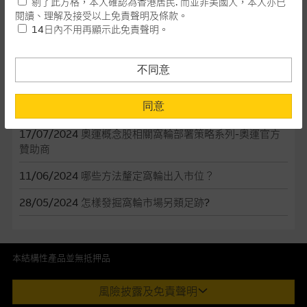
剔了此方格，本人確認為香港居民. 而並非美國人，本人亦已
本網站所載資料會隨時更改，而不作另行通知，如閣下欲取麥格
閱讀、理解及接受以上免責聲明及條款。
02/08/2024
【市場麥搏】02/08/2024---周大福首季零售
理的資料，可直接聯絡本集團職員。
14日內不用再顯示此免責聲明。
值下降
本網站所提供的內容和資料專為香港居民設計，並只提供香港市
民使用，並不提供或發售予美國人。本網站內容無意要約或唆使
17/07/2024
奧運概念股相關窩輪部署策略系列-啤酒股
不同意
閣下購買證券、基金單位或其他投資工具(不論在參考條款上或在
17/07/2024
奧運概念股相關窩輪部署策略系列-體育用品
其他地方)，但清楚表明上述意圖的個別段落則屬例外。
同意
股
提供網站內容的基準 – 使用時請考慮個人風險
17/07/2024
奧運概念股相關窩輪部署策略系列-奧運官方
贊助商
網站內容來自我們在所示日期時認為可靠之來源，且均以真誠提
供。惟麥格理集團並無核實所有網站內容，故就閣下的目的而
11/06/2024
哪些方法釐定窩輪出入市位？
言，網站內容可能未必完整或準確。麥格理集團不會，亦沒有義
務更新網站內容，或修正任何其後變為明顯失實之地方。網站內
28/05/2024
怎樣發掘窩輪市場另類足跡?
容所載的意見、預測及其他資料可予更改或刪除，而毋須作出通
知。
本結構性產品並無抵押品
任何指示價格報價、公開資料或分析是基於我們相信的假設及參
數而預備的，不構成我們提出的意見。所用假設及參數並非唯一
此內容來自我們在所示日期時認為可靠之來源，且均以真誠提供。然
風險披露及免責聲明
可以合理選擇到的，因此並不保證該類報價單、公開資料或分析
而，Macquarie Capital Limited (CE No. AAC 534)(「 MCL 」)不作陳