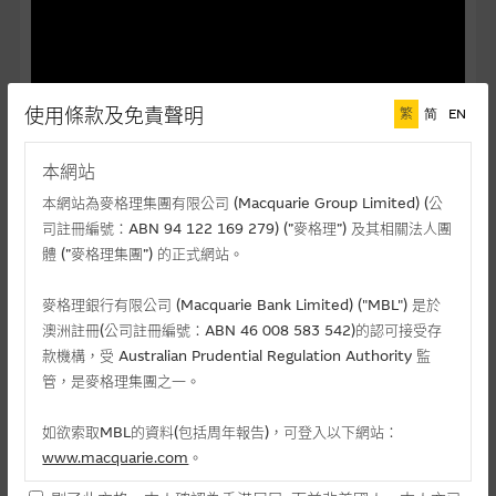
麥格理投資教室
會員專區
使用條款及免責聲明
關於我們
繁
简
EN
本網站
本網站為麥格理集團有限公司 (Macquarie Group Limited) (公
評述
司註冊編號：ABN 94 122 169 279) (”麥格理”) 及其相關法人團
體 (”麥格理集團”) 的正式網站。
09/09/2024
【市場麥搏】華潤萬象生活獲買入評級--
-06/09/2024
麥格理銀行有限公司 (Macquarie Bank Limited) ("MBL") 是於
澳洲註冊(公司註冊編號：ABN 46 008 583 542)的認可接受存
30/08/2024
【市場麥搏】同程第二季業績符合預期--
款機構，受 Australian Prudential Regulation Authority 監
-30/08/2024
管，是麥格理集團之一。
22/08/2024
【市場麥搏】萬洲次季經營利潤倍增--
-22/08/2024
如欲索取MBL的資料(包括周年報告)，可登入以下網站：
www.macquarie.com
。
19/08/2024
【市場麥搏】券商下調蒙牛盈利預測--
-16/08/2024