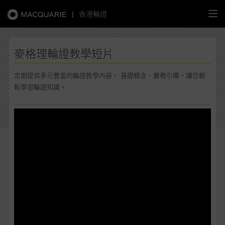
|
香港輪證
繁
簡
EN
麥格理輪證教學短片
定期提供多元豐富的輪證教學內容， 基礎概念、實務引導，讓您輕
鬆學習輪證知識。
主頁
認股證
牛熊證
選股攻略
中資股票專頁