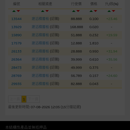
自行評估箇中風險。如有需要，請徵詢獨立之專業意見。牛熊證
編號
相關資產
行使價
價格
升/跌(%)
備有強制贖回機制可能被提早終止，届時(i) N類牛熊證投資者會
損失全部投資；而(ii)R類牛熊證之剩餘價值則可能為零。
13544
建滔積層板
(
認購
)
88.888
0.100
+23.46
13929
建滔積層板
(
認購
)
168.888
0.020
-
網站連結
15890
建滔積層板
(
認購
)
51.888
0.232
+19.59
本網站或載有連接非由麥格理集團管理的網站的連結。此等連結
17579
建滔積層板
(
認購
)
12.888
1.810
-
純為方便閣下取得更多關於市場上相關產品及機構的資訊。麥格
26133
建滔積層板
(
認購
)
28.888
0.950
+31.94
理集團對此等網站的內容及所介紹的產品或服務，均無任何操控
26364
建滔積層板
(
認購
)
39.999
0.610
+35.56
權，因此對此等網站的內容及所介紹服務或產品是否準確或合
適，不作任何聲明。麥格理集團建議閣下自行向本網站述及或連
28473
建滔積層板
(
認購
)
49.999
0.375
-
接的第三者查詢。此外，載有第三者網站的連結，不應視為該第
28769
建滔積層板
(
認購
)
56.789
0.157
+24.60
三者推介本網站。
29935
建滔積層板
(
認購
)
82.888
0.043
-
本網站雖連接第三者管理的網站，但麥格理集團並非授權網站瀏
上一頁
1
下一頁
覽者複製此等網站的任何內容，因該等內容可能屬他人的知識產
權。
最後更新時間:
07-08-2026 12:05 (15分鐘延遲)
經由本網站接觸到的軟件應用
本結構性產品並無抵押品
部分可經本網站連結下載的軟件程式屬於第三者的產品。閣下使