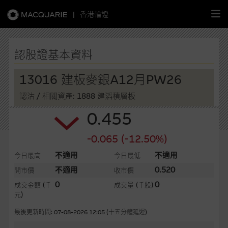
|
香港輪證
繁
簡
EN
認股證基本資料
13016 建板麥銀A12月PW26
認沽
/ 相關資產: 1888 建滔積層板
主頁
0.455
認股證
-0.065 (-12.50%)
牛熊證
不適用
不適用
今日最高
今日最低
不適用
0.520
開市價
收市價
選股攻略
0
0
成交金額
(千
成交量
(千股)
元)
中資股票專頁
最後更新時間: 07-08-2026 12:05 (十五分鐘延遲)