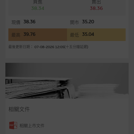
買進
賣出
網站內容來自我們在所示日期時認為可靠之來源，且均以真誠提
38.34
38.36
供。惟麥格理集團並無核實所有網站內容，故就閣下的目的而
言，網站內容可能未必完整或準確。麥格理集團不會，亦沒有義
38.36
35.20
現價
開市
務更新網站內容，或修正任何其後變為明顯失實之地方。網站內
39.76
35.04
最高
最低
容所載的意見、預測及其他資料可予更改或刪除，而毋須作出通
知。
最後更新日期： 07-08-2026 12:05(十五分鐘延遲)
任何指示價格報價、公開資料或分析是基於我們相信的假設及參
數而預備的，不構成我們提出的意見。所用假設及參數並非唯一
可以合理選擇到的，因此並不保證該類報價單、公開資料或分析
為準確、完整或合理。我們不作陳述，亦不保證任何所示的指示
表現或回報將來會實現。過去業績並不保證將來表現。網站內容
來自我們在所示日期時認為可靠之來源，且均以真誠提供，然
而，麥格理集團不作陳述，亦不保證網站內容在任何用途上均完
整、可靠、準確、合時或適合，亦不為資料的準確程度、完整性
相關文件
及合時性負上責任，除非這是有關適用的的法律及/或法規所規
定。
相關上市文件
網站內容不構成要約及徵求要約，或作為任何合約的根據，以購