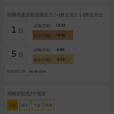
買或銷售任何證券、貸款或其他工具。網站內容由麥格理集團所
準備的資料編製而成，但不包括麥格理集團職員所知的資料。
產
相關資產認股證資金流 (+)資金流入 (-)資金流出
品的過去業績並不保證或預測將來表現。
+3.32
認購(百萬)
1
在法律最大許可的情況下，麥格理集團及其任何相關公司或其董
日
事、高層職員、僱員或代理人不作陳述，亦不保證網站內容，或
+8.00
認沽(百萬)
任何與本網站相連結的第三者網站，在任何用途方面均可靠、完
整、合時及準確，對任何因任何形式(包括疏忽)由於網站內容的
-0.85
認購(百萬)
5
錯誤、失實、遺漏、或任何人士對網站內容的依賴而導致的損失
日
或損毀，亦一概不會承擔責任或債務。
-3.59
認沽(百萬)
本使用條款的所有方面均受香港法例管限。
最後更新日期： 06-08-2026
與結構性產品有關的風險
結構性產品並無抵押品，如發行人無力償債或違約，投資者可能
相關認股證/牛熊證
無法收回部份或全部應收款項。結構性產品價格可升可跌。過往
表現並不反映未來表現。產品的第二市場可能有限而麥格理資本
認購
認沽
牛證
熊證
股份有限公司可能是唯一報價方。閣下應閱讀載于
www.warrants.com.hk
之上市文件以瞭解結構性產品的詳情及