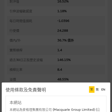
對沖值
16.52%
引伸波幅敏感度
1.18%
每日時間值損耗
-1.0396
行使價
24.288
價內/外
36.7% 價外
實際槓桿
1.4
過去30日正股歷史波幅
146.15%
槓桿比率
8.4
溢價
48.55%
使用條款及免責聲明
引伸波幅
150.40%
繁
简
EN
到期日(日-月-年)
01/12/2026
本網站
上市日(日-月-年)
02/06/2026
本網站為麥格理集團有限公司 (Macquarie Group Limited) (公