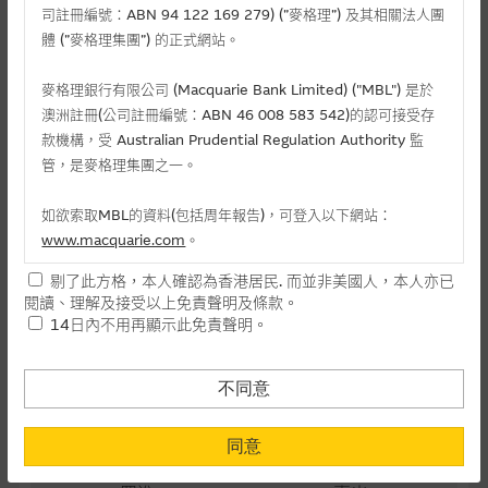
司註冊編號：ABN 94 122 169 279) (”麥格理”) 及其相關法人團
最後交易日(日-月-年)
25/11/2026
體 (”麥格理集團”) 的正式網站。
距離到期日
116日
麥格理銀行有限公司 (Macquarie Bank Limited) ("MBL") 是於
每手(份)
5,000
澳洲註冊(公司註冊編號：ABN 46 008 583 542)的認可接受存
款機構，受 Australian Prudential Regulation Authority 監
街貨量(百萬份)
0.00
管，是麥格理集團之一。
街貨百分比
0.00%
如欲索取MBL的資料(包括周年報告)，可登入以下網站：
www.macquarie.com
。
最後更新日期： 07-08-2026 12:05
剔了此方格，本人確認為香港居民. 而並非美國人，本人亦已
本網站所載資料會隨時更改，而不作另行通知，如閣下欲取麥格
閱讀、理解及接受以上免責聲明及條款。
理的資料，可直接聯絡本集團職員。
14日內不用再顯示此免責聲明。
相關資產資料
本網站所提供的內容和資料專為香港居民設計，並只提供香港市
1888 建滔積層板
民使用，並不提供或發售予美國人。本網站內容無意要約或唆使
不同意
38.36
閣下購買證券、基金單位或其他投資工具(不論在參考條款上或在
其他地方)，但清楚表明上述意圖的個別段落則屬例外。
+3.460(+9.91%)
同意
提供網站內容的基準 – 使用時請考慮個人風險