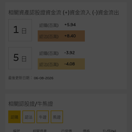
事、高層職員、僱員或代理人不作陳述，亦不保證網站內容，或
任何與本網站相連結的第三者網站，在任何用途方面均可靠、完
相關資產認股證資金流 (+)資金流入 (-)資金流出
整、合時及準確，對任何因任何形式(包括疏忽)由於網站內容的
錯誤、失實、遺漏、或任何人士對網站內容的依賴而導致的損失
+5.94
認購(百萬)
1
日
或損毀，亦一概不會承擔責任或債務。
+8.40
認沽(百萬)
本使用條款的所有方面均受香港法例管限。
-3.92
認購(百萬)
5
日
與結構性產品有關的風險
-4.08
認沽(百萬)
結構性產品並無抵押品，如發行人無力償債或違約，投資者可能
無法收回部份或全部應收款項。結構性產品價格可升可跌。過往
最後更新日期： 06-08-2026
表現並不反映未來表現。產品的第二市場可能有限而麥格理資本
股份有限公司可能是唯一報價方。閣下應閱讀載于
www.warrants.com.hk
之上市文件以瞭解結構性產品的詳情及
自行評估箇中風險。如有需要，請徵詢獨立之專業意見。牛熊證
相關認股證/牛熊證
備有強制贖回機制可能被提早終止，届時(i) N類牛熊證投資者會
損失全部投資；而(ii)R類牛熊證之剩餘價值則可能為零。
認購
認沽
牛證
熊證
網站連結
編號
相關資產
行使價
價格
升/跌(%)