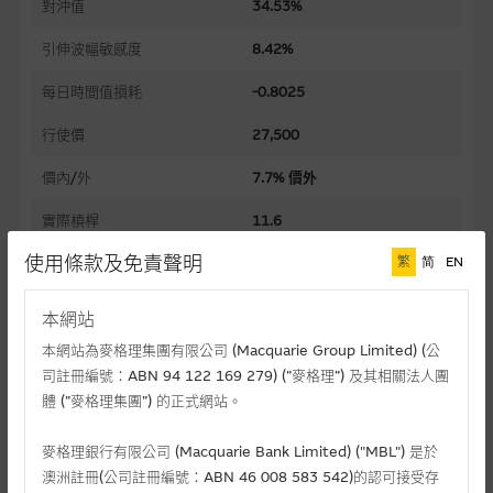
對沖值
34.53%
引伸波幅敏感度
8.42%
每日時間值損耗
-0.8025
行使價
27,500
價內/外
7.7% 價外
實際槓桿
11.6
使用條款及免責聲明
繁
简
EN
過去30日正股歷史波幅
18.06%
槓桿比率
33.5
本網站
溢價
10.70%
本網站為麥格理集團有限公司 (Macquarie Group Limited) (公
司註冊編號：ABN 94 122 169 279) (”麥格理”) 及其相關法人團
引伸波幅
19.95%
體 (”麥格理集團”) 的正式網站。
到期日(日-月-年)
28/01/2027
麥格理銀行有限公司 (Macquarie Bank Limited) ("MBL") 是於
澳洲註冊(公司註冊編號：ABN 46 008 583 542)的認可接受存
上市日(日-月-年)
29/07/2026