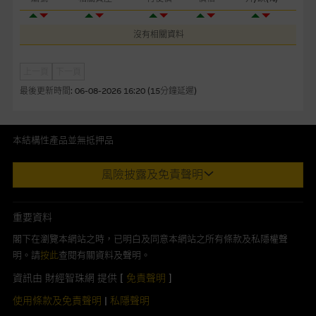
本網站或載有連接非由麥格理集團管理的網站的連結。此等連結
純為方便閣下取得更多關於市場上相關產品及機構的資訊。麥格
沒有相關資料
理集團對此等網站的內容及所介紹的產品或服務，均無任何操控
權，因此對此等網站的內容及所介紹服務或產品是否準確或合
上一頁
下一頁
適，不作任何聲明。麥格理集團建議閣下自行向本網站述及或連
最後更新時間:
06-08-2026 16:20 (15分鐘延遲)
接的第三者查詢。此外，載有第三者網站的連結，不應視為該第
三者推介本網站。
本結構性產品並無抵押品
本網站雖連接第三者管理的網站，但麥格理集團並非授權網站瀏
覽者複製此等網站的任何內容，因該等內容可能屬他人的知識產
此內容來自我們在所示日期時認為可靠之來源，且均以真誠提供。然
風險披露及免責聲明
權。
而，Macquarie Capital Limited (CE No. AAC 534)(「 MCL 」)不作陳
述，亦不保證此內容在任何用途上均完整、可靠、準確、合時或適合，
經由本網站接觸到的軟件應用
亦不為資料的準確程度、完整性及合時性負上責任。
重要資料
部分可經本網站連結下載的軟件程式屬於第三者的產品。閣下使
本網址由香港證券及期貨事務監察委員會註冊交易商MCL提供。MCL為
閣下在瀏覽本網站之時，已明白及同意本網站之所有條款及私隱權聲
用此等屬於第三者的軟件，須自負全責。此等軟件的使用，可能
本文所提及上市股份有關的Macquarie Bank Limited (ABN 46 008
明。請
按此
查閱有關資料及聲明。
受軟件持有人訂出的使用條款約束。
583 542)(「MBL」)發行的衍生權證及/或牛熊證及/或交易期權的莊家
資訊由 財經智珠網 提供 [
免責聲明
]
及/或流通量提供者。本網站內容僅為香港居民設計，並只供香港市民使
在法律容許的所有範圍內，麥格理集團概不承擔經由本網站使用
用，不適用於美國人或其他國家之居民。本網址提供之任何資料包括任
使用條款及免責聲明
|
私隱聲明
或下載任何軟件(不論是否屬於第三者)而引起的責任。麥格理集