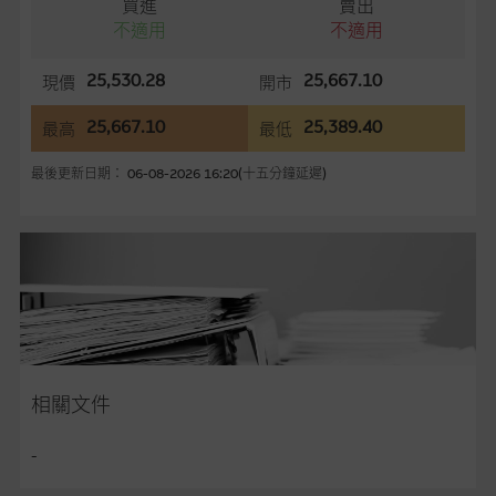
買進
賣出
知。
不適用
不適用
任何指示價格報價、公開資料或分析是基於我們相信的假設及參
25,530.28
25,667.10
現價
開市
數而預備的，不構成我們提出的意見。所用假設及參數並非唯一
可以合理選擇到的，因此並不保證該類報價單、公開資料或分析
25,667.10
25,389.40
最高
最低
為準確、完整或合理。我們不作陳述，亦不保證任何所示的指示
最後更新日期： 06-08-2026 16:20(十五分鐘延遲)
表現或回報將來會實現。過去業績並不保證將來表現。網站內容
來自我們在所示日期時認為可靠之來源，且均以真誠提供，然
而，麥格理集團不作陳述，亦不保證網站內容在任何用途上均完
整、可靠、準確、合時或適合，亦不為資料的準確程度、完整性
及合時性負上責任，除非這是有關適用的的法律及/或法規所規
定。
網站內容不構成要約及徵求要約，或作為任何合約的根據，以購
買或銷售任何證券、貸款或其他工具。網站內容由麥格理集團所
相關文件
準備的資料編製而成，但不包括麥格理集團職員所知的資料。
產
品的過去業績並不保證或預測將來表現。
-
在法律最大許可的情況下，麥格理集團及其任何相關公司或其董