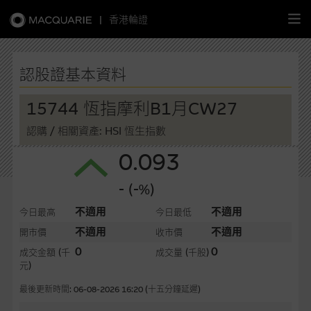
|
香港輪證
繁
簡
EN
認股證基本資料
15744 恆指摩利B1月CW27
認購
/ 相關資產: HSI 恆生指數
主頁
0.093
認股證
- (-%)
牛熊證
不適用
不適用
今日最高
今日最低
不適用
不適用
開市價
收市價
選股攻略
0
0
成交金額
(千
成交量
(千股)
元)
中資股票專頁
最後更新時間: 06-08-2026 16:20 (十五分鐘延遲)