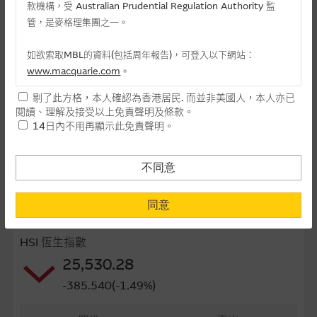
款機構，受 Australian Prudential Regulation Authority 監
最後交易日(日-月-年)
22/01/2027
管，是麥格理集團之一。
距離到期日
175日
如欲索取MBL的資料(包括周年報告)，可登入以下網站：
www.macquarie.com
。
每手(份)
10,000
剔了此方格，本人確認為香港居民. 而並非美國人，本人亦已
街貨量(百萬份)
0.00
本網站所載資料會隨時更改，而不作另行通知，如閣下欲取麥格
閱讀、理解及接受以上免責聲明及條款。
理的資料，可直接聯絡本集團職員。
14日內不用再顯示此免責聲明。
街貨百分比
0.00%
本網站所提供的內容和資料專為香港居民設計，並只提供香港市
最後更新日期： 06-08-2026 16:20
民使用，並不提供或發售予美國人。本網站內容無意要約或唆使
不同意
閣下購買證券、基金單位或其他投資工具(不論在參考條款上或在
其他地方)，但清楚表明上述意圖的個別段落則屬例外。
同意
相關資產資料
提供網站內容的基準 – 使用時請考慮個人風險
HSI 恆生指數
網站內容來自我們在所示日期時認為可靠之來源，且均以真誠提
25,530.28
供。惟麥格理集團並無核實所有網站內容，故就閣下的目的而
言，網站內容可能未必完整或準確。麥格理集團不會，亦沒有義
-385.540(-1.49%)
務更新網站內容，或修正任何其後變為明顯失實之地方。網站內
容所載的意見、預測及其他資料可予更改或刪除，而毋須作出通