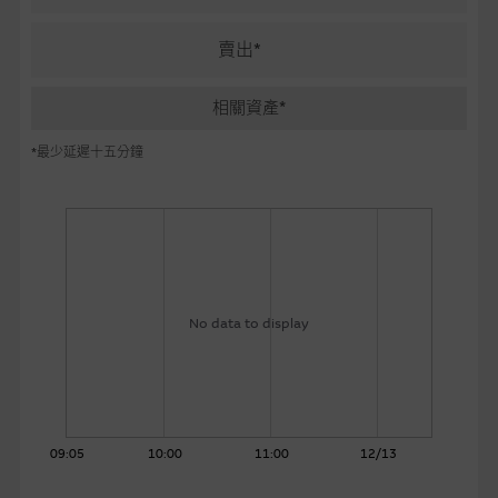
麥格理投資教室
賣出*
會員專區
相關資產*
關於我們
*最少延遲十五分鐘
No data to display
09:05
10:00
11:00
12/13