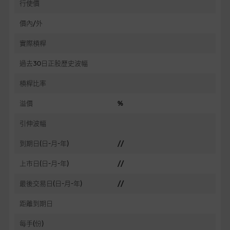
行使價
價內/外
實際槓桿
過去30日正股歷史波幅
槓桿比率
溢價
%
引伸波幅
到期日(日-月-年)
//
上市日(日-月-年)
//
最後交易日(日-月-年)
//
距離到期日
每手(份)