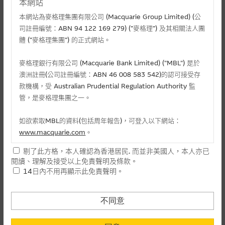
本網站
本網站為麥格理集團有限公司 (Macquarie Group Limited) (公
司註冊編號：ABN 94 122 169 279) (”麥格理”) 及其相關法人團
體 (”麥格理集團”) 的正式網站。
麥格理銀行有限公司 (Macquarie Bank Limited) ("MBL") 是於
澳洲註冊(公司註冊編號：ABN 46 008 583 542)的認可接受存
款機構，受 Australian Prudential Regulation Authority 監
管，是麥格理集團之一。
相關文件
如欲索取MBL的資料(包括周年報告)，可登入以下網站：
相關上市文件
www.macquarie.com
。
剔了此方格，本人確認為香港居民. 而並非美國人，本人亦已
本網站所載資料會隨時更改，而不作另行通知，如閣下欲取麥格
閱讀、理解及接受以上免責聲明及條款。
理的資料，可直接聯絡本集團職員。
相關資產認股證資金流 (+)資金流入 (-)資金流出
14日內不用再顯示此免責聲明。
本網站所提供的內容和資料專為香港居民設計，並只提供香港市
-
認購(百萬)
1
民使用，並不提供或發售予美國人。本網站內容無意要約或唆使
不同意
日
閣下購買證券、基金單位或其他投資工具(不論在參考條款上或在
-
認沽(百萬)
其他地方)，但清楚表明上述意圖的個別段落則屬例外。