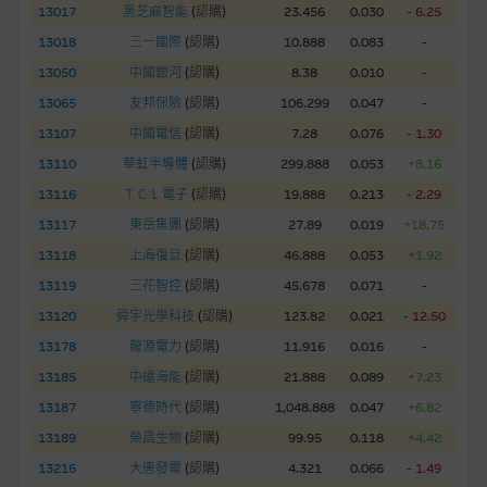
13017
黑芝麻智能
(
認購
)
23.456
0.030
- 6.25
網站內容不構成要約及徵求要約，或作為任何合約的根據，以購
13018
三一國際
(
認購
)
10.888
0.083
-
買或銷售任何證券、貸款或其他工具。網站內容由麥格理集團所
13050
中國銀河
(
認購
)
8.38
0.010
-
準備的資料編製而成，但不包括麥格理集團職員所知的資料。
產
13065
友邦保險
(
認購
)
106.299
0.047
-
品的過去業績並不保證或預測將來表現。
13107
中國電信
(
認購
)
7.28
0.076
- 1.30
在法律最大許可的情況下，麥格理集團及其任何相關公司或其董
13110
華虹半導體
(
認購
)
299.888
0.053
+8.16
事、高層職員、僱員或代理人不作陳述，亦不保證網站內容，或
13116
ＴＣＬ電子
(
認購
)
19.888
0.213
- 2.29
任何與本網站相連結的第三者網站，在任何用途方面均可靠、完
13117
東岳集團
(
認購
)
27.89
0.019
+18.75
整、合時及準確，對任何因任何形式(包括疏忽)由於網站內容的
13118
上海復旦
(
認購
)
46.888
0.053
+1.92
錯誤、失實、遺漏、或任何人士對網站內容的依賴而導致的損失
13119
三花智控
(
認購
)
45.678
0.071
-
或損毀，亦一概不會承擔責任或債務。
13120
舜宇光學科技
(
認購
)
123.82
0.021
- 12.50
本使用條款的所有方面均受香港法例管限。
13178
龍源電力
(
認購
)
11.916
0.016
-
13185
中遠海能
(
認購
)
21.888
0.089
+7.23
與結構性產品有關的風險
13187
寧德時代
(
認購
)
1,048.888
0.047
+6.82
結構性產品並無抵押品，如發行人無力償債或違約，投資者可能
13189
榮昌生物
(
認購
)
99.95
0.118
+4.42
無法收回部份或全部應收款項。結構性產品價格可升可跌。過往
13216
大唐發電
(
認購
)
4.321
0.066
- 1.49
表現並不反映未來表現。產品的第二市場可能有限而麥格理資本