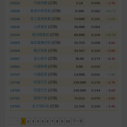
13522
中國飛鶴
(
認購
)
5.18
0.036
- 2.70
經由本網站接觸到的軟件應用
13539
香港中華煤氣
(
認購
)
9.388
0.062
+10.71
部分可經本網站連結下載的軟件程式屬於第三者的產品。閣下使
用此等屬於第三者的軟件，須自負全責。此等軟件的使用，可能
13540
長江基建集團
(
認購
)
74.888
0.191
+2.69
受軟件持有人訂出的使用條款約束。
13542
山東黃金
(
認購
)
36.888
0.064
-
13544
建滔積層板
(
認購
)
88.888
0.104
+28.39
在法律容許的所有範圍內，麥格理集團概不承擔經由本網站使用
13563
德昌電機控股
(
認購
)
33.333
0.058
- 4.92
或下載任何軟件(不論是否屬於第三者)而引起的責任。麥格理集
13564
範式智能
(
認購
)
34.567
0.104
- 0.95
團並且對此等軟件不作任何聲明，也不提供任何保證，特別是在
法律容許的所有範圍內，概不負責經由本網站使用或下載任何軟
13567
金山軟件
(
認購
)
38.88
0.174
- 6.45
件(不論是否屬於第三者)而出現電腦病毒或任何其他後果所導致
13662
中國聯通
(
認購
)
9.88
0.010
-
的任何損失(包括但不限於數據遺失、業務運作受干擾及盈利虧
13747
中國鋁業
(
認購
)
14.888
0.041
+7.89
損)。
13749
阿里巴巴
(
認購
)
139.988
0.176
- 2.76
13750
阿里巴巴
(
認購
)
149.988
0.144
- 4.00
基本上市文件及補充上市文件
13751
理想汽車
(
認購
)
72.015
0.075
- 2.60
就有關MBL每次發行之認股證及/或牛熊證而言，認股證及/或牛
熊證之條款及條件以及發行商的財務與其他資料已載列於基本上
13763
赤子城科技
(
認購
)
12.345
0.104
- 5.46
市文件及相關之補充上市文件內。該等文件之英文版及中譯版見
於本網站。
上一頁
1
2
3
4
5
6
7
8
9
10
下一頁