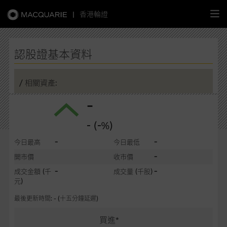
|
香港輪證
繁
簡
EN
認股證基本資料
/ 相關資產:
-
主頁
- (-%)
認股證
-
-
今日最高
今日最低
牛熊證
-
開市價
收市價
-
-
成交金額
(千
成交量
(千股)
選股攻略
元)
最後更新時間: - (十五分鐘延遲)
中資股票專頁
買進*