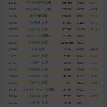
股份有限公司可能是唯一報價方。閣下應閱讀載于
13281
紫金黃金國際
(
認購
)
168.888
0.160
+2.56
www.warrants.com.hk
之上市文件以瞭解結構性產品的詳情及
13282
攜程集團—Ｓ
(
認購
)
523.888
0.066
- 9.59
自行評估箇中風險。如有需要，請徵詢獨立之專業意見。牛熊證
13316
優必選
(
認購
)
178.888
0.028
+7.69
備有強制贖回機制可能被提早終止，届時(i) N類牛熊證投資者會
13362
聯想集團
(
認購
)
34.567
0.123
+6.96
損失全部投資；而(ii)R類牛熊證之剩餘價值則可能為零。
13363
中金公司
(
認購
)
27.888
0.142
- 3.40
網站連結
13364
安碩Ａ５０
(
認購
)
23.28
0.069
-
13375
兆易創新
(
認購
)
2,888.888
0.010
-
本網站或載有連接非由麥格理集團管理的網站的連結。此等連結
純為方便閣下取得更多關於市場上相關產品及機構的資訊。麥格
13376
商湯
(
認購
)
2.788
0.037
- 24.49
理集團對此等網站的內容及所介紹的產品或服務，均無任何操控
13391
中信銀行
(
認購
)
9.98
0.142
- 5.96
權，因此對此等網站的內容及所介紹服務或產品是否準確或合
13401
中遠海控
(
認購
)
19.19
0.095
+3.26
適，不作任何聲明。麥格理集團建議閣下自行向本網站述及或連
13403
翰森製藥
(
認購
)
40.88
0.136
+1.49
接的第三者查詢。此外，載有第三者網站的連結，不應視為該第
三者推介本網站。
13404
赤峰黃金
(
認購
)
41.88
0.178
- 3.78
13413
百威亞太
(
認購
)
10
0.077
- 1.28
本網站雖連接第三者管理的網站，但麥格理集團並非授權網站瀏
13450
國富量子（五百）
(
認購
)
8.765
0.010
-
覽者複製此等網站的任何內容，因該等內容可能屬他人的知識產
13454
福耀玻璃
(
認購
)
77.77
0.019
- 9.52
權。
13456
長城汽車
(
認購
)
18.18
0.010
-