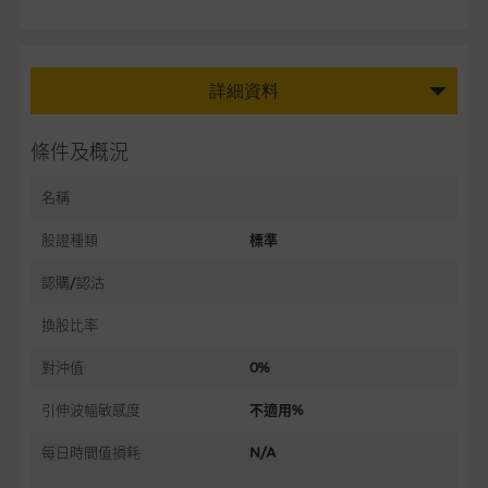
詳細資料
條件及概況
名稱
股證種類
標準
認購/認沽
換股比率
對沖值
0%
引伸波幅敏感度
不適用%
每日時間值損耗
N/A