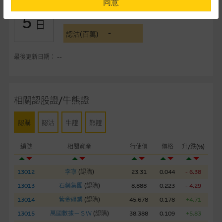
同意
-
認購(百萬)
5
提供網站內容的基準 – 使用時請考慮個人風險
日
-
網站內容來自我們在所示日期時認為可靠之來源，且均以真誠提
認沽(百萬)
供。惟麥格理集團並無核實所有網站內容，故就閣下的目的而
言，網站內容可能未必完整或準確。麥格理集團不會，亦沒有義
最後更新日期： --
務更新網站內容，或修正任何其後變為明顯失實之地方。網站內
容所載的意見、預測及其他資料可予更改或刪除，而毋須作出通
知。
相關認股證/牛熊證
任何指示價格報價、公開資料或分析是基於我們相信的假設及參
認購
認沽
牛證
熊證
數而預備的，不構成我們提出的意見。所用假設及參數並非唯一
可以合理選擇到的，因此並不保證該類報價單、公開資料或分析
編號
相關資產
行使價
價格
升/跌(%)
為準確、完整或合理。我們不作陳述，亦不保證任何所示的指示
表現或回報將來會實現。過去業績並不保證將來表現。網站內容
來自我們在所示日期時認為可靠之來源，且均以真誠提供，然
13012
李寧
(
認購
)
23.31
0.044
- 6.38
而，麥格理集團不作陳述，亦不保證網站內容在任何用途上均完
13013
石藥集團
(
認購
)
8.888
0.223
- 4.29
整、可靠、準確、合時或適合，亦不為資料的準確程度、完整性
13014
紫金礦業
(
認購
)
45.678
0.178
+4.71
及合時性負上責任，除非這是有關適用的的法律及/或法規所規
13015
萬國數據－ＳＷ
(
認購
)
38.388
0.109
+5.83
定。