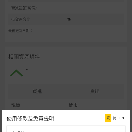
街貨量(百萬份)
街貨百分比
%
最後更新日期：
相關資產資料
-
買進
賣出
現價
開市
最高
最低
使用條款及免責聲明
繁
简
EN
最後更新日期： (十五分鐘延遲)