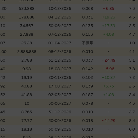
理集團及其任何相關公司或其董事、高層職員、僱員或代理人不作陳述，亦不保
.20
523.888
10-12-2026
0.068
- 6.85
7.3
方面均可靠、完整、合時及準確，對任何因任何形式(包括疏忽)由於網站內容的
損毀，亦一概不會承擔責任或債務。
.00
178.888
04-12-2026
0.031
+19.23
4.5
.10
34.567
30-06-2027
0.135
+17.39
2.3
法例管限。
.60
27.888
07-12-2026
0.153
+4.08
4.7
.07
23.28
01-04-2027
不適用
-
1.0
.00
2,888.888
08-12-2026
0.010
-
4.1
460
2.788
31-12-2026
0.037
- 24.49
5.1
人無力償債或違約，投資者可能無法收回部份或全部應收款項。結構性產品價格
限而麥格理資本股份有限公司可能是唯一報價方。閣下應閱讀載于
www.warran
340
9.98
18-08-2027
0.142
- 5.96
3.8
。如有需要，請徵詢獨立之專業意見。牛熊證備有強制贖回機制可能被提早終止，
.42
19.19
20-11-2026
0.102
+10.87
7.2
證之剩餘價值則可能為零。
.92
40.88
17-08-2027
0.139
+3.73
2.5
.52
41.88
02-03-2027
0.187
+1.08
2.4
465
10
30-06-2027
0.078
-
4.3
745
8.765
31-12-2026
0.010
-
2.7
團管理的網站的連結。此等連結純為方便閣下取得更多關於市場上相關產品及機
，均無任何操控權，因此對此等網站的內容及所介紹服務或產品是否準確或合適
.00
77.77
30-09-2026
0.018
- 14.29
8.4
的第三者查詢。此外，載有第三者網站的連結，不應視為該第三者推介本網站。
615
18.18
30-09-2026
0.010
-
6.0
220
5.18
28-12-2026
0.037
-
4.2