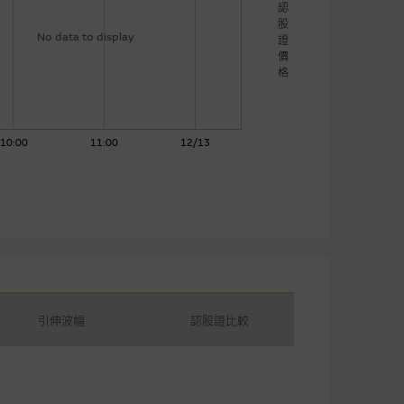
認
股
No data to display
證
價
格
10:00
11:00
12/13
引伸波幅
認股證比較