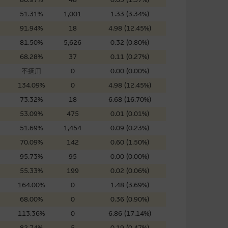
證網站內容，或任何與本網站相
51.31%
1,001
1.33 (3.34%)
錯誤、失實、遺漏、或任何人士對
91.94%
18
4.98 (12.45%)
81.50%
5,626
0.32 (0.80%)
68.28%
37
0.11 (0.27%)
不適用
0
0.00 (0.00%)
134.09%
0
4.98 (12.45%)
73.32%
18
6.68 (16.70%)
可升可跌。過往表現並不反映未
ts.com.hk
之上市文件以瞭解結構
53.09%
475
0.01 (0.01%)
届時(i) N類牛熊證投資者會
51.69%
1,454
0.09 (0.23%)
70.09%
142
0.60 (1.50%)
95.73%
95
0.00 (0.00%)
55.33%
199
0.02 (0.06%)
164.00%
0
1.48 (3.69%)
構的資訊。麥格理集團對此等網
，不作任何聲明。麥格理集團建
68.00%
0
0.36 (0.90%)
113.36%
0
6.86 (17.14%)
82.74%
5
0.19 (0.47%)