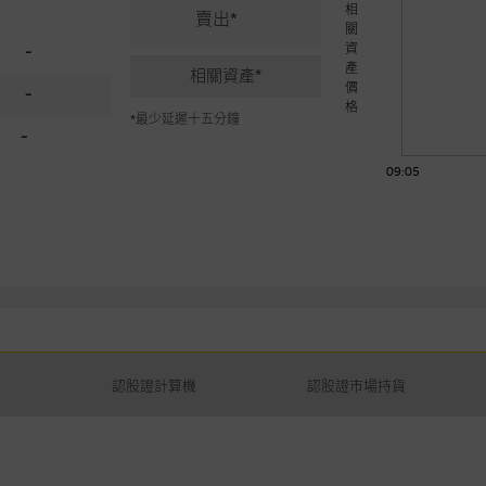
相
賣出*
關
資
-
產
相關資產*
價
-
格
*最少延遲十五分鐘
-
09:05
認股證計算機
認股證市場持貨