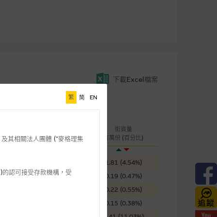
下載Excel檔案
繁
简
EN
桿
成交金額
街貨量
引伸波幅
(千元)
百萬份 (百分比)
格理”) 及其相關法人團體 (”麥格理集
58.49%
144
1.81 (4.54%)
3 542)的認可接受存款機構，受
62.52%
2,702
0.19 (0.47%)
56.89%
1,282
0.22 (0.55%)
92.09%
19
0.15 (0.38%)
86.63%
11
4.41 (11.03%)