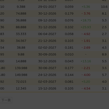
，但麥格理集團並非授權網站瀏覽者複製此等網站的任何內容，因該等內容可能
810
9.388
29-01-2027
0.059
+5.36
10.6
.20
74.888
30-12-2026
0.179
- 3.76
8.1
應用
.90
36.888
09-12-2026
0.076
+18.75
5.3
程式屬於第三者的產品。閣下使用此等屬於第三者的軟件，須自負全責。此等軟
.36
88.888
31-12-2026
0.102
+25.93
2.5
.83
33.333
06-04-2027
0.058
- 4.92
2.7
.30
34.567
21-12-2026
0.103
- 1.91
3.1
理集團概不承擔經由本網站使用或下載任何軟件(不論是否屬於第三者)而引起的
.54
38.88
02-02-2027
0.181
- 2.69
4.5
證，特別是在法律容許的所有範圍內，概不負責經由本網站使用或下載任何軟件(
395
9.88
30-09-2026
0.010
-
8.9
損失(包括但不限於數據遺失、業務運作受干擾及盈利虧損)。
600
14.888
30-12-2026
0.043
+13.16
5.5
.80
139.988
30-06-2027
0.177
- 2.21
3.5
文件
.80
149.988
24-12-2026
0.144
- 4.00
5.7
/或牛熊證而言，認股證及/或牛熊證之條款及條件以及發行商的財務與其他資
.92
72.015
02-03-2027
0.081
+5.20
4.0
文版及中譯版見於本網站。
300
12.345
15-12-2026
0.105
- 4.54
3.1
下一頁
持有人或獲准使用者。除非瀏覽內容所需或為法律容許，閣下在獲得麥格理集團