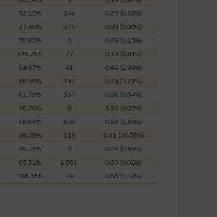
屬他人的知識產權。
32.15%
244
0.23 (0.58%)
37.88%
275
0.00 (0.00%)
70.83%
0
0.05 (0.13%)
件的使用，可能受軟件持有人訂
146.75%
77
0.33 (0.81%)
94.87%
41
0.42 (1.06%)
88.58%
192
0.48 (1.21%)
責任。麥格理集團並且對此等軟件
61.79%
537
0.02 (0.04%)
不論是否屬於第三者)而出現電腦
76.79%
0
3.63 (9.07%)
68.64%
639
0.62 (1.55%)
49.08%
119
6.41 (16.02%)
49.74%
0
0.22 (0.55%)
料已載列於基本上市文件及相關之
65.51%
1,501
0.03 (0.06%)
106.36%
49
0.56 (1.40%)
的書面同意前，不可複製、改