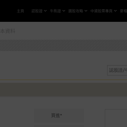
主頁
認股證
牛熊證
選股攻略
中資股票專頁
麥
基本資料
買進*