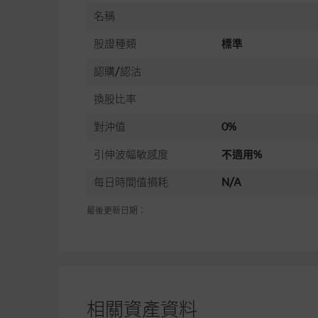
名稱
股證種類
標準
認購/認沽
換股比率
對沖值
0%
引伸波幅敏感度
不適用%
每日時間值損耗
N/A
最後更新日期：
相關資產資料