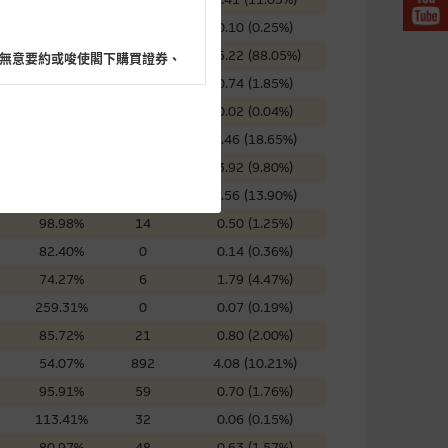
72.89%
32
0.10 (0.25%)
58.79%
0
35.22 (88.05%)
無意要約或唆使閣下購買證券、
40.64%
159
0.74 (1.85%)
52.92%
191
0.02 (0.04%)
99.79%
75
7.46 (18.65%)
88.08%
0
3.92 (9.80%)
閣下的目的而言，網站內容可能
76.11%
0
5.56 (13.90%)
所載的意見、預測及其他資料可
98.98%
14
0.50 (1.25%)
82.40%
0
0.14 (0.36%)
及參數並非唯一可以合理選擇到
74.27%
6
1.79 (4.47%)
表現或回報將來會實現。過去業
259.31%
0
0.07 (0.19%)
作陳述，亦不保證網站內容在任
85.72%
21
0.80 (2.00%)
適用的的法律及/或法規所規定。
54.07%
892
4.08 (10.21%)
由麥格理集團所準備的資料編製
95.91%
59
0.70 (1.76%)
113.41%
32
0.06 (0.15%)
80.97%
48
0.63 (1.57%)