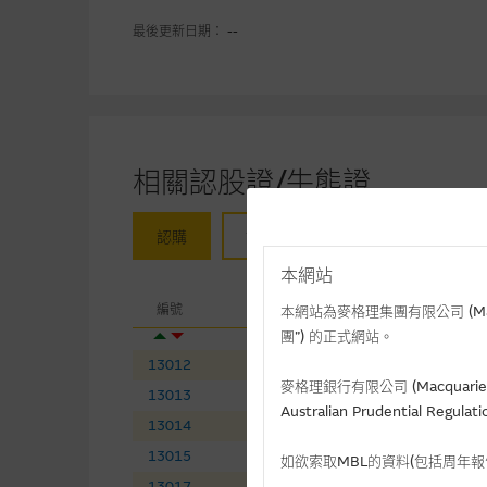
最後更新日期： --
相關認股證/牛熊證
認購
認沽
牛證
熊證
本網站
相關
編號
相關資產
現
本網站為麥格理集團有限公司 (Macqua
團”) 的正式網站。
13012
李寧
(
認購
)
14
麥格理銀行有限公司 (Macquarie 
13013
石藥集團
(
認購
)
8.
Australian Prudential Re
13014
紫金礦業
(
認購
)
36
13015
萬國數據－ＳＷ
(
認購
)
32
如欲索取MBL的資料(包括周年
13017
黑芝麻智能
(
認購
)
11