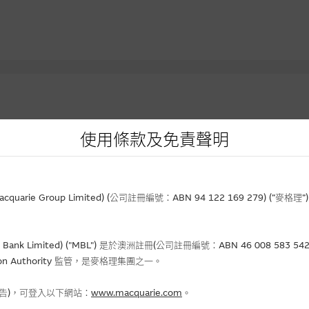
使用條款及免責聲明
資產
到期日
實際槓
價
行使價
(日/月/年)
價格
升/跌(%)
(倍)
rie Group Limited) (公司註冊編號：ABN 94 122 169 279) (”麥
.53
23.31
02-02-2027
0.044
- 6.38
5.5
Bank Limited) ("MBL") 是於澳洲註冊(公司註冊編號：ABN 46 008 58
690
8.888
31-12-2026
0.248
+6.44
3.9
gulation Authority 監管，是麥格理集團之一。
.40
45.678
01-12-2026
0.194
+14.12
5.7
.32
38.388
31-12-2026
0.112
+8.74
2.9
報告)，可登入以下網站：
www.macquarie.com
。
.89
23.456
01-12-2026
0.032
-
4.9