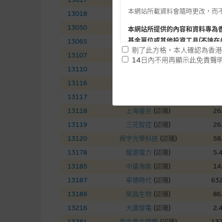
本網站所載資料會隨時更改，而
13018
三一國際
(
認購
)
7.
13050
中國銀河
(
認購
)
7.
本網站所提供的內容和資料專為
基金單位或其他投資工具(不論在
13065
友邦保險
(
認購
)
74
剔了此方格，本人確認為香港
13107
中國電信
(
認購
)
4.
14日內不用再顯示此免責聲
13110
華虹半導體
(
認購
)
141
提供網站內容的基準 – 使
13116
ＴＣＬ電子
(
認購
)
16
網站內容來自我們在所示日期時
13117
東岳集團
(
認購
)
13
未必完整或準確。麥格理集團不
13118
上海復旦
(
認購
)
26
予更改或刪除，而毋須作出通知
13119
三花智控
(
認購
)
26
任何指示價格報價、公開資料或
13120
舜宇光學科技
(
認購
)
58
的，因此並不保證該類報價單、
13178
龍源電力
(
認購
)
5.
績並不保證將來表現。網站內容
13185
中遠海能
(
認購
)
14
何用途上均完整、可靠、準確、
13187
寧德時代
(
認購
)
632
網站內容不構成要約及徵求要約
13189
榮昌生物
(
認購
)
86
而成，但不包括麥格理集團職員
13216
大唐發電
(
認購
)
2.
13281
紫金黃金國際
(
認購
)
137