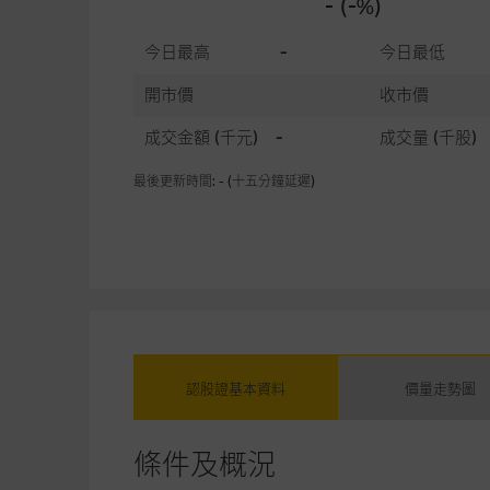
- (-%)
今日最高
-
今日最低
開市價
收市價
成交金額
(千元)
-
成交量
(千股)
最後更新時間: - (十五分鐘延遲)
認股證基本資料
價量走勢圖
條件及概況