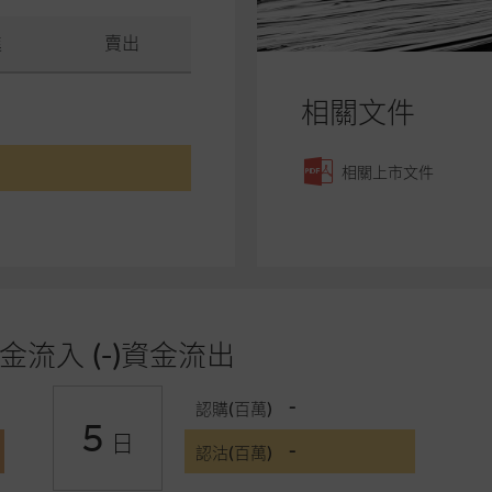
進
賣出
相關文件
相關上市文件
金流入 (-)資金流出
-
認購(百萬)
5
日
-
認沽(百萬)