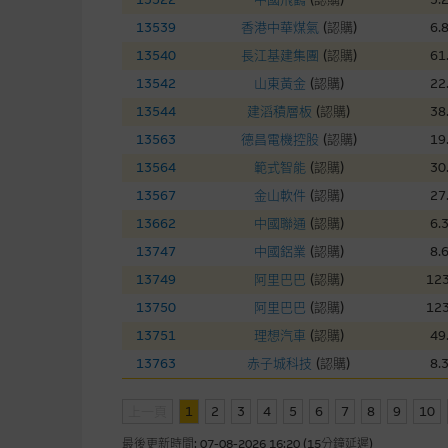
本網站雖連接第三者管理的網站
13539
香港中華煤氣
(
認購
)
6.
13540
長江基建集團
(
認購
)
61
經由本網站接觸到的軟件
13542
山東黃金
(
認購
)
22
部分可經本網站連結下載的軟件
13544
建滔積層板
(
認購
)
38
出的使用條款約束。
13563
德昌電機控股
(
認購
)
19
13564
範式智能
(
認購
)
30
在法律容許的所有範圍內，麥格
13567
金山軟件
(
認購
)
27
不作任何聲明，也不提供任何保
13662
中國聯通
(
認購
)
6.
病毒或任何其他後果所導致的任何
13747
中國鋁業
(
認購
)
8.
13749
阿里巴巴
(
認購
)
123
基本上市文件及補充上市
13750
阿里巴巴
(
認購
)
123
就有關MBL每次發行之認股證及
13751
理想汽車
(
認購
)
49
補充上市文件內。該等文件之英
13763
赤子城科技
(
認購
)
8.
上一頁
1
2
3
版權及商標
4
5
6
7
8
9
10
最後更新時間:
07-08-2026 16:20 (15分鐘延遲)
麥格理集團為本網站內容的版權