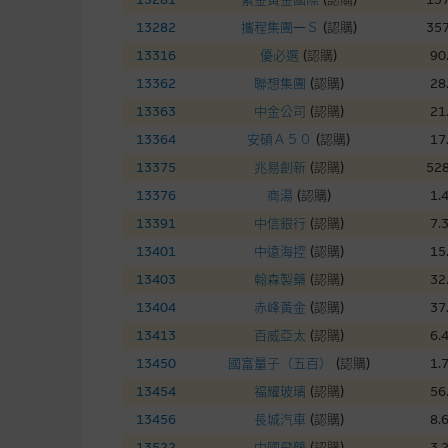
在法律最大許可的情況下，麥格
13282
攜程集團—Ｓ
(
認購
)
357
連結的第三者網站，在任何用途
網站內容的依賴而導致的損失或
13316
優必選
(
認購
)
90
13362
聯想集團
(
認購
)
28
本使用條款的所有方面均受香港
13363
中金公司
(
認購
)
21
13364
安碩Ａ５０
(
認購
)
17
與結構性產品有關的風險
13375
兆易創新
(
認購
)
528
13376
商湯
(
認購
)
1.
結構性產品並無抵押品，如發行
來表現。產品的第二市場可能有
13391
中信銀行
(
認購
)
7.
性產品的詳情及自行評估箇中風險
13401
中遠海控
(
認購
)
15
損失全部投資；而(ii)R類牛熊
13403
翰森製藥
(
認購
)
32
13404
赤峰黃金
(
認購
)
37
網站連結
13413
百威亞太
(
認購
)
6.
13450
國富量子（五百）
(
認購
)
1.
本網站或載有連接非由麥格理集
站的內容及所介紹的產品或服務
13454
福耀玻璃
(
認購
)
56
議閣下自行向本網站述及或連接
13456
長城汽車
(
認購
)
8.
13522
中國飛鶴
(
認購
)
3.