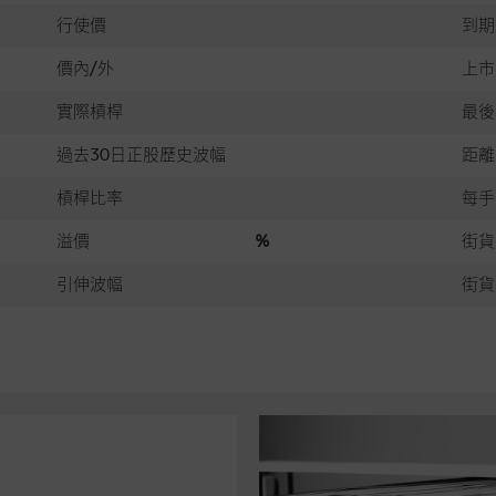
行使價
到期
價內/外
上市
實際槓桿
最後
過去30日正股歷史波幅
距離
槓桿比率
每手
溢價
%
街貨
引伸波幅
街貨