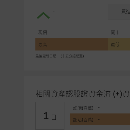
-
買
現價
開市
最高
最低
最後更新日期： (十五分鐘延遲)
相關資產認股證資金流 (+)資
-
認購(百萬)
1
日
-
認沽(百萬)