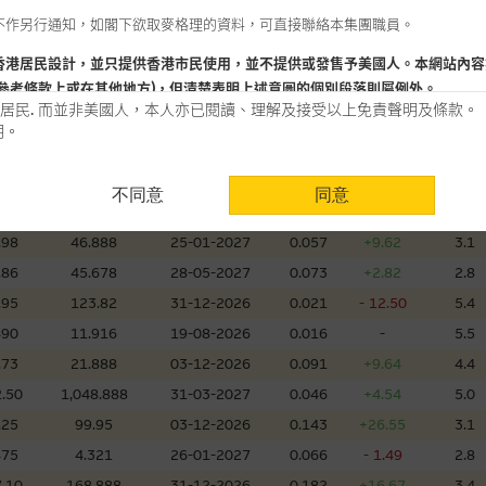
不作另行通知，如閣下欲取麥格理的資料，可直接聯絡本集團職員。
660
10.888
01-12-2026
0.085
+2.41
4.8
720
8.38
18-08-2026
0.010
-
17.6
香港居民設計，並只提供香港市民使用，並不提供或發售予美國人。本網站內容
參考條款上或在其他地方)，但清楚表明上述意圖的個別段落則屬例外。
.15
106.299
03-05-2027
0.052
+10.64
5.9
居民. 而並非美國人，本人亦已閱讀、理解及接受以上免責聲明及條款。
500
7.28
28-01-2027
0.076
- 1.30
6.7
明。
.20
299.888
02-12-2026
0.051
+4.08
4.2
用時請考慮個人風險
.35
19.888
02-12-2026
0.214
- 1.83
3.5
不同意
同意
認為可靠之來源，且均以真誠提供。惟麥格理集團並無核實所有網站內容，故就
.49
27.89
02-12-2026
0.017
+6.25
6.0
會，亦沒有義務更新網站內容，或修正任何其後變為明顯失實之地方。網站內容
.98
46.888
25-01-2027
0.057
+9.62
3.1
。
.86
45.678
28-05-2027
0.073
+2.82
2.8
分析是基於我們相信的假設及參數而預備的，不構成我們提出的意見。所用假設
.95
123.82
31-12-2026
0.021
- 12.50
5.4
公開資料或分析為準確、完整或合理。我們不作陳述，亦不保證任何所示的指示
490
11.916
19-08-2026
0.016
-
5.5
來自我們在所示日期時認為可靠之來源，且均以真誠提供，然而，麥格理集團不
.73
21.888
03-12-2026
0.091
+9.64
4.4
合時或適合，亦不為資料的準確程度、完整性及合時性負上責任，除非這是有關
.50
1,048.888
31-03-2027
0.046
+4.54
5.0
，或作為任何合約的根據，以購買或銷售任何證券、貸款或其他工具。網站內容
.25
99.95
03-12-2026
0.143
+26.55
3.1
所知的資料。
產品的過去業績並不保證或預測將來表現。
475
4.321
26-01-2027
0.066
- 1.49
2.8
.10
168.888
31-12-2026
0.182
+16.67
3.4