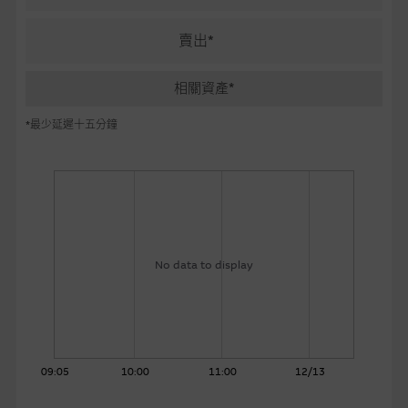
麥格理投資教室
賣出*
會員專區
相關資產*
關於我們
*最少延遲十五分鐘
No data to display
09:05
10:00
11:00
12/13