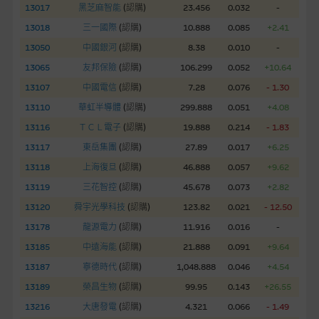
13017
黑芝麻智能
(
認購
)
23.456
0.032
-
網站內容不構成要約及徵求要約，或作為任何合約的根據，以購
13018
三一國際
(
認購
)
10.888
0.085
+2.41
買或銷售任何證券、貸款或其他工具。網站內容由麥格理集團所
13050
中國銀河
(
認購
)
8.38
0.010
-
準備的資料編製而成，但不包括麥格理集團職員所知的資料。
產
13065
友邦保險
(
認購
)
106.299
0.052
+10.64
品的過去業績並不保證或預測將來表現。
13107
中國電信
(
認購
)
7.28
0.076
- 1.30
在法律最大許可的情況下，麥格理集團及其任何相關公司或其董
13110
華虹半導體
(
認購
)
299.888
0.051
+4.08
事、高層職員、僱員或代理人不作陳述，亦不保證網站內容，或
13116
ＴＣＬ電子
(
認購
)
19.888
0.214
- 1.83
任何與本網站相連結的第三者網站，在任何用途方面均可靠、完
13117
東岳集團
(
認購
)
27.89
0.017
+6.25
整、合時及準確，對任何因任何形式(包括疏忽)由於網站內容的
13118
上海復旦
(
認購
)
46.888
0.057
+9.62
錯誤、失實、遺漏、或任何人士對網站內容的依賴而導致的損失
13119
三花智控
(
認購
)
45.678
0.073
+2.82
或損毀，亦一概不會承擔責任或債務。
13120
舜宇光學科技
(
認購
)
123.82
0.021
- 12.50
本使用條款的所有方面均受香港法例管限。
13178
龍源電力
(
認購
)
11.916
0.016
-
13185
中遠海能
(
認購
)
21.888
0.091
+9.64
與結構性產品有關的風險
13187
寧德時代
(
認購
)
1,048.888
0.046
+4.54
結構性產品並無抵押品，如發行人無力償債或違約，投資者可能
13189
榮昌生物
(
認購
)
99.95
0.143
+26.55
無法收回部份或全部應收款項。結構性產品價格可升可跌。過往
13216
大唐發電
(
認購
)
4.321
0.066
- 1.49
表現並不反映未來表現。產品的第二市場可能有限而麥格理資本