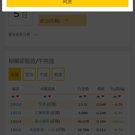
同意
-
認購(百萬)
5
提供網站內容的基準 – 使用時請考慮個人風險
日
-
網站內容來自我們在所示日期時認為可靠之來源，且均以真誠提
認沽(百萬)
供。惟麥格理集團並無核實所有網站內容，故就閣下的目的而
言，網站內容可能未必完整或準確。麥格理集團不會，亦沒有義
最後更新日期： --
務更新網站內容，或修正任何其後變為明顯失實之地方。網站內
容所載的意見、預測及其他資料可予更改或刪除，而毋須作出通
知。
相關認股證/牛熊證
任何指示價格報價、公開資料或分析是基於我們相信的假設及參
認購
認沽
牛證
熊證
數而預備的，不構成我們提出的意見。所用假設及參數並非唯一
可以合理選擇到的，因此並不保證該類報價單、公開資料或分析
編號
相關資產
行使價
價格
升/跌(%)
為準確、完整或合理。我們不作陳述，亦不保證任何所示的指示
表現或回報將來會實現。過去業績並不保證將來表現。網站內容
來自我們在所示日期時認為可靠之來源，且均以真誠提供，然
13012
李寧
(
認購
)
23.31
0.044
- 6.38
而，麥格理集團不作陳述，亦不保證網站內容在任何用途上均完
13013
石藥集團
(
認購
)
8.888
0.248
+6.44
整、可靠、準確、合時或適合，亦不為資料的準確程度、完整性
13014
紫金礦業
(
認購
)
45.678
0.194
+14.12
及合時性負上責任，除非這是有關適用的的法律及/或法規所規
13015
萬國數據－ＳＷ
(
認購
)
38.388
0.112
+8.74
定。