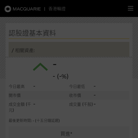
|
香港輪證
繁
簡
EN
認股證基本資料
/ 相關資產:
-
主頁
- (-%)
認股證
-
-
今日最高
今日最低
牛熊證
-
開市價
收市價
-
-
成交金額
(千
成交量
(千股)
選股攻略
元)
最後更新時間: - (十五分鐘延遲)
中資股票專頁
買進*