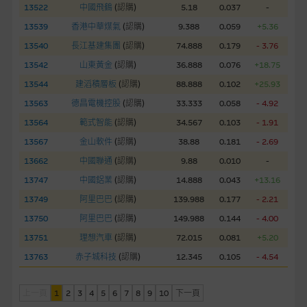
13522
中國飛鶴
(
認購
)
5.18
0.037
-
經由本網站接觸到的軟件應用
13539
香港中華煤氣
(
認購
)
9.388
0.059
+5.36
部分可經本網站連結下載的軟件程式屬於第三者的產品。閣下使
用此等屬於第三者的軟件，須自負全責。此等軟件的使用，可能
13540
長江基建集團
(
認購
)
74.888
0.179
- 3.76
受軟件持有人訂出的使用條款約束。
13542
山東黃金
(
認購
)
36.888
0.076
+18.75
13544
建滔積層板
(
認購
)
88.888
0.102
+25.93
在法律容許的所有範圍內，麥格理集團概不承擔經由本網站使用
13563
德昌電機控股
(
認購
)
33.333
0.058
- 4.92
或下載任何軟件(不論是否屬於第三者)而引起的責任。麥格理集
13564
範式智能
(
認購
)
34.567
0.103
- 1.91
團並且對此等軟件不作任何聲明，也不提供任何保證，特別是在
法律容許的所有範圍內，概不負責經由本網站使用或下載任何軟
13567
金山軟件
(
認購
)
38.88
0.181
- 2.69
件(不論是否屬於第三者)而出現電腦病毒或任何其他後果所導致
13662
中國聯通
(
認購
)
9.88
0.010
-
的任何損失(包括但不限於數據遺失、業務運作受干擾及盈利虧
13747
中國鋁業
(
認購
)
14.888
0.043
+13.16
損)。
13749
阿里巴巴
(
認購
)
139.988
0.177
- 2.21
13750
阿里巴巴
(
認購
)
149.988
0.144
- 4.00
基本上市文件及補充上市文件
13751
理想汽車
(
認購
)
72.015
0.081
+5.20
就有關MBL每次發行之認股證及/或牛熊證而言，認股證及/或牛
熊證之條款及條件以及發行商的財務與其他資料已載列於基本上
13763
赤子城科技
(
認購
)
12.345
0.105
- 4.54
市文件及相關之補充上市文件內。該等文件之英文版及中譯版見
於本網站。
上一頁
1
2
3
4
5
6
7
8
9
10
下一頁