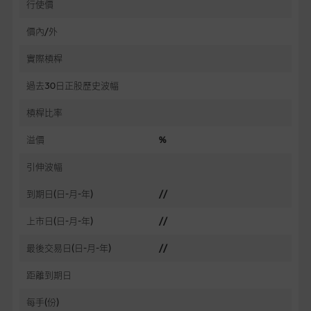
行使價
價內/外
實際槓桿
過去30日正股歷史波幅
槓桿比率
溢價
%
引伸波幅
到期日(日-月-年)
//
上市日(日-月-年)
//
最後交易日(日-月-年)
//
距離到期日
每手(份)