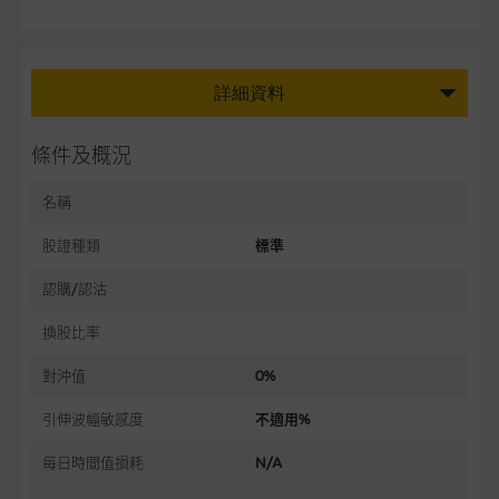
詳細資料
條件及概況
名稱
股證種類
標準
認購/認沽
換股比率
對沖值
0%
引伸波幅敏感度
不適用%
每日時間值損耗
N/A