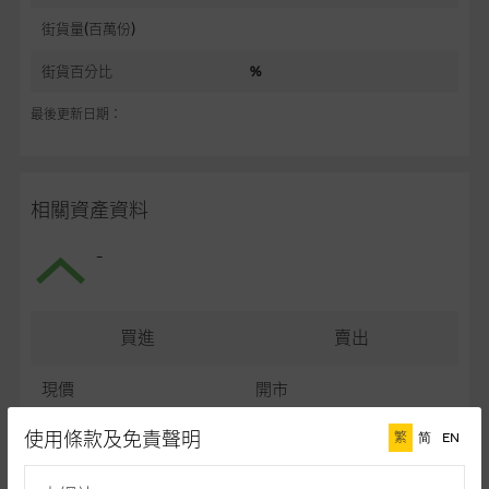
街貨量(百萬份)
街貨百分比
%
最後更新日期：
相關資產資料
-
買進
賣出
現價
開市
最高
最低
使用條款及免責聲明
繁
简
EN
最後更新日期： (十五分鐘延遲)