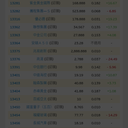
股份有限公司可能是唯一報價方。閣下應閱讀載于
13281
紫金黃金國際
(
認購
)
168.888
0.182
+16.67
www.warrants.com.hk
之上市文件以瞭解結構性產品的詳情及
13282
攜程集團—Ｓ
(
認購
)
523.888
0.068
- 6.85
自行評估箇中風險。如有需要，請徵詢獨立之專業意見。牛熊證
13316
優必選
(
認購
)
178.888
0.031
+19.23
備有強制贖回機制可能被提早終止，届時(i) N類牛熊證投資者會
13362
聯想集團
(
認購
)
34.567
0.135
+17.39
損失全部投資；而(ii)R類牛熊證之剩餘價值則可能為零。
13363
中金公司
(
認購
)
27.888
0.153
+4.08
網站連結
13364
安碩Ａ５０
(
認購
)
23.28
不適用
-
13375
兆易創新
(
認購
)
2,888.888
0.010
-
本網站或載有連接非由麥格理集團管理的網站的連結。此等連結
純為方便閣下取得更多關於市場上相關產品及機構的資訊。麥格
13376
商湯
(
認購
)
2.788
0.037
- 24.49
理集團對此等網站的內容及所介紹的產品或服務，均無任何操控
13391
中信銀行
(
認購
)
9.98
0.142
- 5.96
權，因此對此等網站的內容及所介紹服務或產品是否準確或合
13401
中遠海控
(
認購
)
19.19
0.102
+10.87
適，不作任何聲明。麥格理集團建議閣下自行向本網站述及或連
13403
翰森製藥
(
認購
)
40.88
0.139
+3.73
接的第三者查詢。此外，載有第三者網站的連結，不應視為該第
三者推介本網站。
13404
赤峰黃金
(
認購
)
41.88
0.187
+1.08
13413
百威亞太
(
認購
)
10
0.078
-
本網站雖連接第三者管理的網站，但麥格理集團並非授權網站瀏
13450
國富量子（五百）
(
認購
)
8.765
0.010
-
覽者複製此等網站的任何內容，因該等內容可能屬他人的知識產
13454
福耀玻璃
(
認購
)
77.77
0.018
- 14.29
權。
13456
長城汽車
(
認購
)
18.18
0.010
-