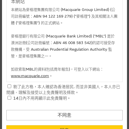
本網站
本網站為麥格理集團有限公司 (Macquarie Group Limited) (公
司註冊編號：ABN 94 122 169 279) (”麥格理”) 及其相關法人團
體 (”麥格理集團”) 的正式網站。
麥格理銀行有限公司 (Macquarie Bank Limited) ("MBL") 是於
澳洲註冊(公司註冊編號：ABN 46 008 583 542)的認可接受存
款機構，受 Australian Prudential Regulation Authority 監
管，是麥格理集團之一。
相關文件
如欲索取MBL的資料(包括周年報告)，可登入以下網站：
相關上市文件
www.macquarie.com
。
剔了此方格，本人確認為香港居民. 而並非美國人，本人亦已
本網站所載資料會隨時更改，而不作另行通知，如閣下欲取麥格
閱讀、理解及接受以上免責聲明及條款。
理的資料，可直接聯絡本集團職員。
相關資產認股證資金流 (+)資金流入 (-)資金流出
14日內不用再顯示此免責聲明。
本網站所提供的內容和資料專為香港居民設計，並只提供香港市
-
認購(百萬)
1
民使用，並不提供或發售予美國人。本網站內容無意要約或唆使
不同意
日
閣下購買證券、基金單位或其他投資工具(不論在參考條款上或在
-
認沽(百萬)
其他地方)，但清楚表明上述意圖的個別段落則屬例外。