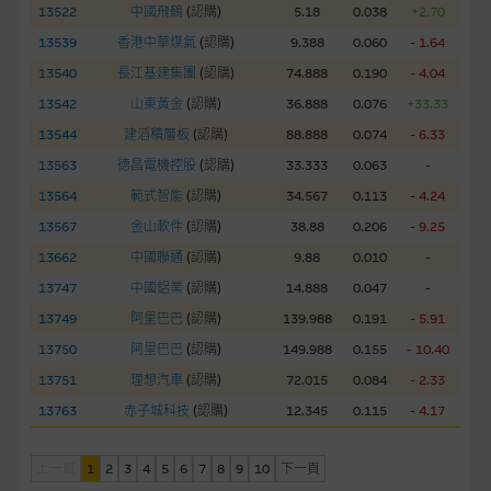
13522
中國飛鶴
(
認購
)
5.18
0.038
+2.70
經由本網站接觸到的軟件應用
13539
香港中華煤氣
(
認購
)
9.388
0.060
- 1.64
部分可經本網站連結下載的軟件程式屬於第三者的產品。閣下使
用此等屬於第三者的軟件，須自負全責。此等軟件的使用，可能
13540
長江基建集團
(
認購
)
74.888
0.190
- 4.04
受軟件持有人訂出的使用條款約束。
13542
山東黃金
(
認購
)
36.888
0.076
+33.33
13544
建滔積層板
(
認購
)
88.888
0.074
- 6.33
在法律容許的所有範圍內，麥格理集團概不承擔經由本網站使用
13563
德昌電機控股
(
認購
)
33.333
0.063
-
或下載任何軟件(不論是否屬於第三者)而引起的責任。麥格理集
13564
範式智能
(
認購
)
34.567
0.113
- 4.24
團並且對此等軟件不作任何聲明，也不提供任何保證，特別是在
法律容許的所有範圍內，概不負責經由本網站使用或下載任何軟
13567
金山軟件
(
認購
)
38.88
0.206
- 9.25
件(不論是否屬於第三者)而出現電腦病毒或任何其他後果所導致
13662
中國聯通
(
認購
)
9.88
0.010
-
的任何損失(包括但不限於數據遺失、業務運作受干擾及盈利虧
13747
中國鋁業
(
認購
)
14.888
0.047
-
損)。
13749
阿里巴巴
(
認購
)
139.988
0.191
- 5.91
13750
阿里巴巴
(
認購
)
149.988
0.155
- 10.40
基本上市文件及補充上市文件
13751
理想汽車
(
認購
)
72.015
0.084
- 2.33
就有關MBL每次發行之認股證及/或牛熊證而言，認股證及/或牛
熊證之條款及條件以及發行商的財務與其他資料已載列於基本上
13763
赤子城科技
(
認購
)
12.345
0.115
- 4.17
市文件及相關之補充上市文件內。該等文件之英文版及中譯版見
於本網站。
上一頁
1
2
3
4
5
6
7
8
9
10
下一頁