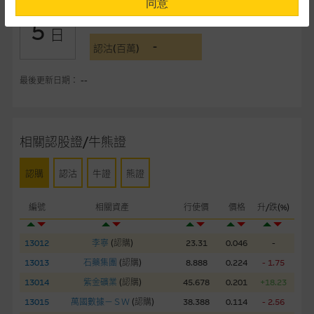
同意
-
認購(百萬)
5
提供網站內容的基準 – 使用時請考慮個人風險
日
-
網站內容來自我們在所示日期時認為可靠之來源，且均以真誠提
認沽(百萬)
供。惟麥格理集團並無核實所有網站內容，故就閣下的目的而
言，網站內容可能未必完整或準確。麥格理集團不會，亦沒有義
最後更新日期： --
務更新網站內容，或修正任何其後變為明顯失實之地方。網站內
容所載的意見、預測及其他資料可予更改或刪除，而毋須作出通
知。
相關認股證/牛熊證
任何指示價格報價、公開資料或分析是基於我們相信的假設及參
認購
認沽
牛證
熊證
數而預備的，不構成我們提出的意見。所用假設及參數並非唯一
可以合理選擇到的，因此並不保證該類報價單、公開資料或分析
編號
相關資產
行使價
價格
升/跌(%)
為準確、完整或合理。我們不作陳述，亦不保證任何所示的指示
表現或回報將來會實現。過去業績並不保證將來表現。網站內容
來自我們在所示日期時認為可靠之來源，且均以真誠提供，然
13012
李寧
(
認購
)
23.31
0.046
-
而，麥格理集團不作陳述，亦不保證網站內容在任何用途上均完
13013
石藥集團
(
認購
)
8.888
0.224
- 1.75
整、可靠、準確、合時或適合，亦不為資料的準確程度、完整性
13014
紫金礦業
(
認購
)
45.678
0.201
+18.23
及合時性負上責任，除非這是有關適用的的法律及/或法規所規
13015
萬國數據－ＳＷ
(
認購
)
38.388
0.114
- 2.56
定。