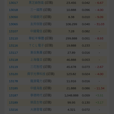
13017
黑芝麻智能
(
認購
)
23.456
0.042
- 6.67
網站內容不構成要約及徵求要約，或作為任何合約的根據，以購
13018
三一國際
(
認購
)
10.888
0.096
- 4.00
買或銷售任何證券、貸款或其他工具。網站內容由麥格理集團所
13050
中國銀河
(
認購
)
8.38
0.010
- 9.09
準備的資料編製而成，但不包括麥格理集團職員所知的資料。
產
13065
友邦保險
(
認購
)
106.299
0.040
- 31.03
品的過去業績並不保證或預測將來表現。
13107
中國電信
(
認購
)
7.28
0.082
-
在法律最大許可的情況下，麥格理集團及其任何相關公司或其董
13110
華虹半導體
(
認購
)
299.888
0.051
- 8.93
事、高層職員、僱員或代理人不作陳述，亦不保證網站內容，或
13116
ＴＣＬ電子
(
認購
)
19.888
0.233
-
任何與本網站相連結的第三者網站，在任何用途方面均可靠、完
13117
東岳集團
(
認購
)
27.89
0.016
-
整、合時及準確，對任何因任何形式(包括疏忽)由於網站內容的
13118
上海復旦
(
認購
)
46.888
0.053
-
錯誤、失實、遺漏、或任何人士對網站內容的依賴而導致的損失
13119
三花智控
(
認購
)
45.678
0.073
- 2.67
或損毀，亦一概不會承擔責任或債務。
13120
舜宇光學科技
(
認購
)
123.82
0.024
- 4.00
本使用條款的所有方面均受香港法例管限。
13178
龍源電力
(
認購
)
11.916
0.016
-
13185
中遠海能
(
認購
)
21.888
0.086
- 11.34
與結構性產品有關的風險
13187
寧德時代
(
認購
)
1,048.888
0.059
+3.51
結構性產品並無抵押品，如發行人無力償債或違約，投資者可能
13189
榮昌生物
(
認購
)
99.95
0.130
+3.17
無法收回部份或全部應收款項。結構性產品價格可升可跌。過往
13216
大唐發電
(
認購
)
4.321
0.072
-
表現並不反映未來表現。產品的第二市場可能有限而麥格理資本