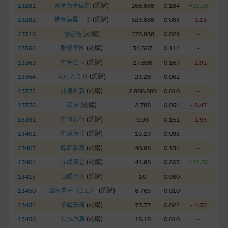
股份有限公司可能是唯一報價方。閣下應閱讀載于
13281
紫金黃金國際
(
認購
)
168.888
0.184
+20.26
www.warrants.com.hk
之上市文件以瞭解結構性產品的詳情及
13282
攜程集團—Ｓ
(
認購
)
523.888
0.085
- 1.16
自行評估箇中風險。如有需要，請徵詢獨立之專業意見。牛熊證
13316
優必選
(
認購
)
178.888
0.029
-
備有強制贖回機制可能被提早終止，届時(i) N類牛熊證投資者會
13362
聯想集團
(
認購
)
34.567
0.114
-
損失全部投資；而(ii)R類牛熊證之剩餘價值則可能為零。
13363
中金公司
(
認購
)
27.888
0.167
- 2.91
網站連結
13364
安碩Ａ５０
(
認購
)
23.28
0.062
-
13375
兆易創新
(
認購
)
2,888.888
0.010
-
本網站或載有連接非由麥格理集團管理的網站的連結。此等連結
純為方便閣下取得更多關於市場上相關產品及機構的資訊。麥格
13376
商湯
(
認購
)
2.788
0.054
- 8.47
理集團對此等網站的內容及所介紹的產品或服務，均無任何操控
13391
中信銀行
(
認購
)
9.98
0.151
- 1.95
權，因此對此等網站的內容及所介紹服務或產品是否準確或合
13401
中遠海控
(
認購
)
19.19
0.095
-
適，不作任何聲明。麥格理集團建議閣下自行向本網站述及或連
13403
翰森製藥
(
認購
)
40.88
0.134
-
接的第三者查詢。此外，載有第三者網站的連結，不應視為該第
三者推介本網站。
13404
赤峰黃金
(
認購
)
41.88
0.205
+21.30
13413
百威亞太
(
認購
)
10
0.080
-
本網站雖連接第三者管理的網站，但麥格理集團並非授權網站瀏
13450
國富量子（五百）
(
認購
)
8.765
0.010
-
覽者複製此等網站的任何內容，因該等內容可能屬他人的知識產
13454
福耀玻璃
(
認購
)
77.77
0.022
- 4.35
權。
13456
長城汽車
(
認購
)
18.18
0.010
-