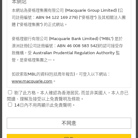
本網站
本網站為麥格理集團有限公司 (Macquarie Group Limited) (公
司註冊編號：ABN 94 122 169 279) (”麥格理”) 及其相關法人團
體 (”麥格理集團”) 的正式網站。
麥格理銀行有限公司 (Macquarie Bank Limited) ("MBL") 是於
澳洲註冊(公司註冊編號：ABN 46 008 583 542)的認可接受存
款機構，受 Australian Prudential Regulation Authority 監
管，是麥格理集團之一。
相關文件
如欲索取MBL的資料(包括周年報告)，可登入以下網站：
相關上市文件
www.macquarie.com
。
剔了此方格，本人確認為香港居民. 而並非美國人，本人亦已
本網站所載資料會隨時更改，而不作另行通知，如閣下欲取麥格
閱讀、理解及接受以上免責聲明及條款。
理的資料，可直接聯絡本集團職員。
相關資產認股證資金流 (+)資金流入 (-)資金流出
14日內不用再顯示此免責聲明。
本網站所提供的內容和資料專為香港居民設計，並只提供香港市
-
認購(百萬)
1
民使用，並不提供或發售予美國人。本網站內容無意要約或唆使
不同意
日
閣下購買證券、基金單位或其他投資工具(不論在參考條款上或在
-
認沽(百萬)
其他地方)，但清楚表明上述意圖的個別段落則屬例外。