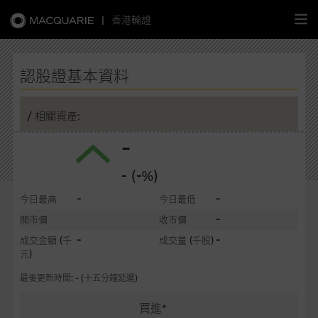
|
香港輪證
繁
簡
EN
認股證基本資料
/ 相關資產:
-
主頁
- (-%)
認股證
-
-
今日最高
今日最低
牛熊證
-
開市價
收市價
-
-
成交金額
(千
成交量
(千股)
選股攻略
元)
最後更新時間: - (十五分鐘延遲)
中資股票專頁
買進*