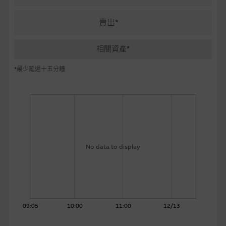
麥格理投資教室
賣出*
會員專區
相關資產*
關於我們
*最少延遲十五分鐘
No data to display
09:05
10:00
11:00
12/13