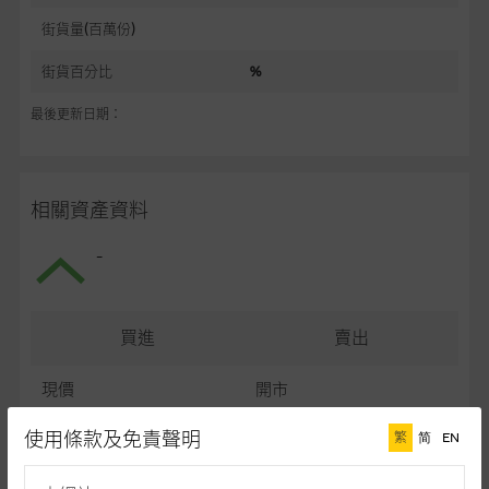
街貨量(百萬份)
街貨百分比
%
最後更新日期：
相關資產資料
-
買進
賣出
現價
開市
最高
最低
使用條款及免責聲明
繁
简
EN
最後更新日期： (十五分鐘延遲)