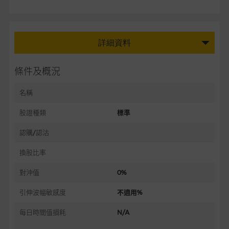
詳細資料
條件及概況
名稱
股證種類
標準
認購/認沽
換股比率
對沖值
0%
引伸波幅敏感度
不適用%
每日時間值損耗
N/A