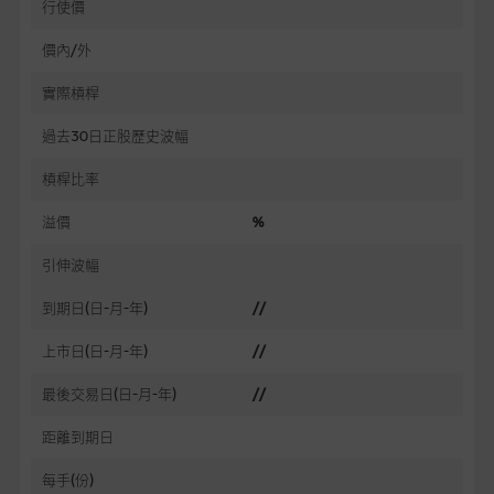
行使價
價內/外
實際槓桿
過去30日正股歷史波幅
槓桿比率
溢價
%
引伸波幅
到期日(日-月-年)
//
上市日(日-月-年)
//
最後交易日(日-月-年)
//
距離到期日
每手(份)