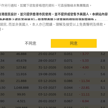
不作另行通知，如閣下欲取麥格理的資料，可直接聯絡本集團職員。
555
10.888
01-12-2026
0.085
- 15.00
4.7
700
8.38
18-08-2026
0.010
- 9.09
17.3
香港居民設計，並只提供香港市民使用，並不提供或發售予美國人。本網站內容
參考條款上或在其他地方)，但清楚表明上述意圖的個別段落則屬例外。
.20
106.299
03-05-2027
0.045
- 22.41
6.0
居民. 而並非美國人，本人亦已閱讀、理解及接受以上免責聲明及條款。
545
7.28
28-01-2027
0.077
- 6.10
6.8
明。
.30
299.888
02-12-2026
0.048
- 14.29
4.2
用時請考慮個人風險
.43
19.888
02-12-2026
0.217
- 6.87
3.5
不同意
同意
認為可靠之來源，且均以真誠提供。惟麥格理集團並無核實所有網站內容，故就
.12
27.89
02-12-2026
0.016
-
5.9
會，亦沒有義務更新網站內容，或修正任何其後變為明顯失實之地方。網站內容
.50
46.888
25-01-2027
0.051
- 3.77
3.2
。
.34
45.678
28-05-2027
0.071
- 5.33
2.8
分析是基於我們相信的假設及參數而預備的，不構成我們提出的意見。所用假設
.50
123.82
31-12-2026
0.024
- 4.00
5.1
公開資料或分析為準確、完整或合理。我們不作陳述，亦不保證任何所示的指示
535
11.916
19-08-2026
0.016
-
5.6
來自我們在所示日期時認為可靠之來源，且均以真誠提供，然而，麥格理集團不
.50
21.888
03-12-2026
0.086
- 11.34
4.4
合時或適合，亦不為資料的準確程度、完整性及合時性負上責任，除非這是有關
.50
1,048.888
31-03-2027
0.044
- 22.81
5.1
，或作為任何合約的根據，以購買或銷售任何證券、貸款或其他工具。網站內容
.50
99.95
03-12-2026
0.112
- 11.11
3.2
所知的資料。
產品的過去業績並不保證或預測將來表現。
490
4.321
26-01-2027
0.067
- 6.94
2.8
.10
168.888
31-12-2026
0.155
+1.31
3.5