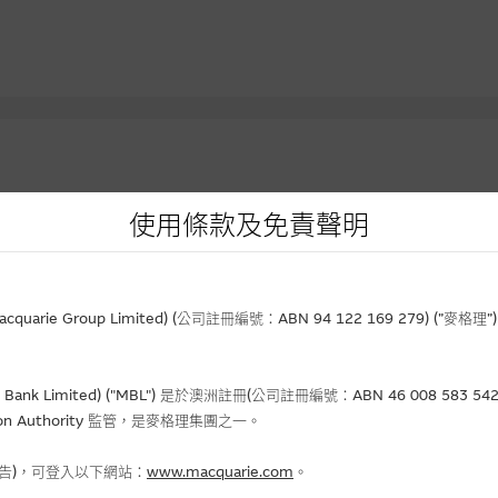
使用條款及免責聲明
資產
到期日
實際槓
價
行使價
(日/月/年)
價格
升/跌(%)
(倍)
rie Group Limited) (公司註冊編號：ABN 94 122 169 279) (”麥
.67
23.31
02-02-2027
0.046
-
5.5
Bank Limited) ("MBL") 是於澳洲註冊(公司註冊編號：ABN 46 008 58
490
8.888
31-12-2026
0.232
+1.75
3.9
gulation Authority 監管，是麥格理集團之一。
.30
45.678
01-12-2026
0.169
- 0.59
5.8
.24
38.388
31-12-2026
0.105
- 10.26
2.9
報告)，可登入以下網站：
www.macquarie.com
。
.75
23.456
01-12-2026
0.033
- 26.67
4.8