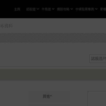
主頁
認股證
牛熊證
選股攻略
中資股票專頁
麥
基本資料
買進*