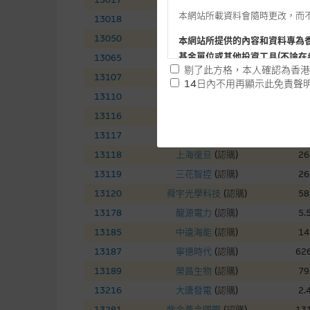
本網站所載資料會隨時更改，而
13018
三一國際
(
認購
)
7.
13050
中國銀河
(
認購
)
7.
本網站所提供的內容和資料專為
基金單位或其他投資工具(不論在
13065
友邦保險
(
認購
)
72
剔了此方格，本人確認為香港
13107
中國電信
(
認購
)
4.
14日內不用再顯示此免責聲
13110
華虹半導體
(
認購
)
136
提供網站內容的基準 – 使
13116
ＴＣＬ電子
(
認購
)
16
網站內容來自我們在所示日期時
13117
東岳集團
(
認購
)
13
未必完整或準確。麥格理集團不
13118
上海復旦
(
認購
)
26
予更改或刪除，而毋須作出通知
13119
三花智控
(
認購
)
26
任何指示價格報價、公開資料或
13120
舜宇光學科技
(
認購
)
58
的，因此並不保證該類報價單、
13178
龍源電力
(
認購
)
5.
績並不保證將來表現。網站內容
13185
中遠海能
(
認購
)
14
何用途上均完整、可靠、準確、
13187
寧德時代
(
認購
)
626
網站內容不構成要約及徵求要約
13189
榮昌生物
(
認購
)
79
而成，但不包括麥格理集團職員
13216
大唐發電
(
認購
)
2.
13281
紫金黃金國際
(
認購
)
131