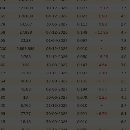
理集團及其任何相關公司或其董事、高層職員、僱員或代理人不作陳述，亦不保
.60
523.888
10-12-2026
0.073
- 15.12
7.3
方面均可靠、完整、合時及準確，對任何因任何形式(包括疏忽)由於網站內容的
損毀，亦一概不會承擔責任或債務。
.65
178.888
04-12-2026
0.027
- 6.90
4.5
.78
34.567
30-06-2027
0.113
- 0.88
2.4
法例管限。
.38
27.888
07-12-2026
0.148
- 13.95
4.7
.95
23.28
01-04-2027
0.067
-
7.8
.00
2,888.888
08-12-2026
0.010
-
3.9
520
2.788
31-12-2026
0.050
- 15.25
4.8
人無力償債或違約，投資者可能無法收回部份或全部應收款項。結構性產品價格
限而麥格理資本股份有限公司可能是唯一報價方。閣下應閱讀載于
www.warran
460
9.98
18-08-2027
0.147
- 4.54
3.8
。如有需要，請徵詢獨立之專業意見。牛熊證備有強制贖回機制可能被提早終止，
.17
19.19
20-11-2026
0.093
- 2.10
7.3
證之剩餘價值則可能為零。
.64
40.88
17-08-2027
0.135
+0.75
2.5
.88
41.88
02-03-2027
0.184
+8.88
2.3
480
10
30-06-2027
0.079
- 1.25
4.3
730
8.765
31-12-2026
0.010
-
2.7
團管理的網站的連結。此等連結純為方便閣下取得更多關於市場上相關產品及機
，均無任何操控權，因此對此等網站的內容及所介紹服務或產品是否準確或合適
.95
77.77
30-09-2026
0.021
- 8.70
8.1
的第三者查詢。此外，載有第三者網站的連結，不應視為該第三者推介本網站。
815
18.18
30-09-2026
0.010
-
6.2
250
5.18
28-12-2026
0.039
+5.41
4.2