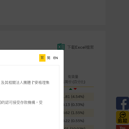
下載Excel檔案
繁
简
EN
桿
成交金額
街貨量
引伸波幅
(千元)
百萬份 (百分比)
格理”) 及其相關法人團體 (”麥格理集
58.17%
128
1.81 (4.54%)
3 542)的認可接受存款機構，受
63.59%
2,364
0.13 (0.33%)
57.62%
152
0.62 (1.55%)
94.31%
49
0.22 (0.55%)
88.23%
19
4.01 (10.02%)