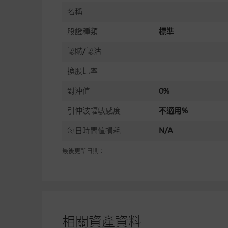
名稱
股證種類
標準
認購/認沽
換股比率
對沖值
0%
引伸波幅敏感度
不適用%
每日時間值損耗
N/A
最後更新日期：
相關資產資料