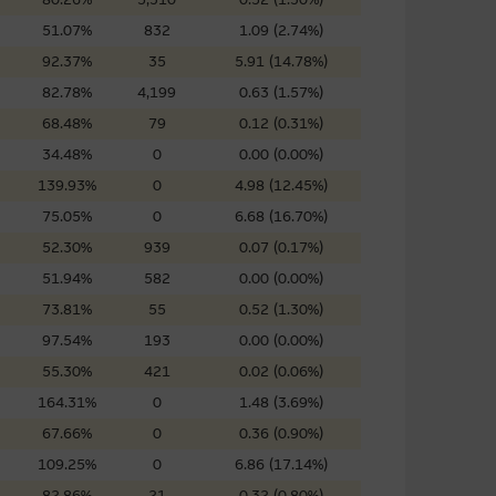
證網站內容，或任何與本網站相
51.07%
832
1.09 (2.74%)
錯誤、失實、遺漏、或任何人士對
92.37%
35
5.91 (14.78%)
82.78%
4,199
0.63 (1.57%)
68.48%
79
0.12 (0.31%)
34.48%
0
0.00 (0.00%)
139.93%
0
4.98 (12.45%)
75.05%
0
6.68 (16.70%)
可升可跌。過往表現並不反映未
ts.com.hk
之上市文件以瞭解結構
52.30%
939
0.07 (0.17%)
届時(i) N類牛熊證投資者會
51.94%
582
0.00 (0.00%)
73.81%
55
0.52 (1.30%)
97.54%
193
0.00 (0.00%)
55.30%
421
0.02 (0.06%)
164.31%
0
1.48 (3.69%)
構的資訊。麥格理集團對此等網
，不作任何聲明。麥格理集團建
67.66%
0
0.36 (0.90%)
109.25%
0
6.86 (17.14%)
82.86%
21
0.32 (0.80%)