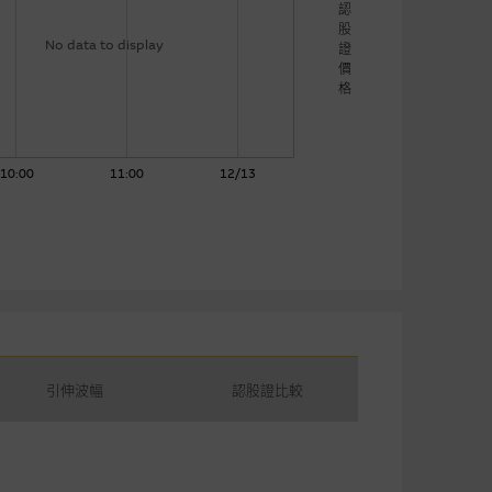
認
股
No data to display
證
價
格
10:00
11:00
12/13
引伸波幅
認股證比較