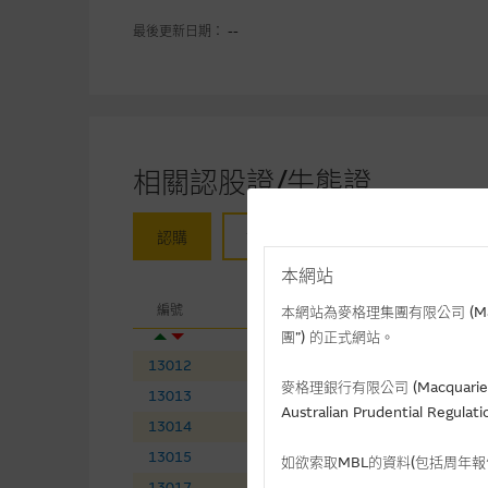
最後更新日期： --
相關認股證/牛熊證
認購
認沽
牛證
熊證
本網站
相關
編號
相關資產
現
本網站為麥格理集團有限公司 (Macqua
團”) 的正式網站。
13012
李寧
(
認購
)
14
麥格理銀行有限公司 (Macquarie 
13013
石藥集團
(
認購
)
8.
Australian Prudential Re
13014
紫金礦業
(
認購
)
35
13015
萬國數據－ＳＷ
(
認購
)
31
如欲索取MBL的資料(包括周年
13017
黑芝麻智能
(
認購
)
11