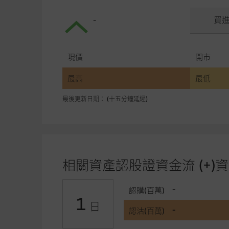
-
買
現價
開市
最高
最低
最後更新日期： (十五分鐘延遲)
相關資產認股證資金流 (+)資
-
認購(百萬)
1
日
-
認沽(百萬)