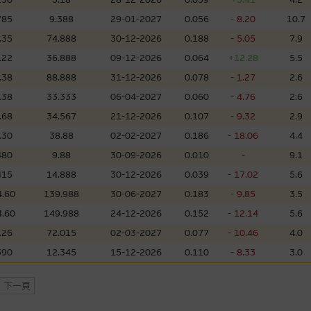
，但麥格理集團並非授權網站瀏覽者複製此等網站的任何內容，因該等內容可能
785
9.388
29-01-2027
0.056
- 8.20
10.7
.35
74.888
30-12-2026
0.188
- 5.05
7.9
應用
.22
36.888
09-12-2026
0.064
+12.28
5.5
程式屬於第三者的產品。閣下使用此等屬於第三者的軟件，須自負全責。此等軟
.38
88.888
31-12-2026
0.078
- 1.27
2.6
.38
33.333
06-04-2027
0.060
- 4.76
2.6
.68
34.567
21-12-2026
0.107
- 9.32
2.9
理集團概不承擔經由本網站使用或下載任何軟件(不論是否屬於第三者)而引起的
.30
38.88
02-02-2027
0.186
- 18.06
4.4
證，特別是在法律容許的所有範圍內，概不負責經由本網站使用或下載任何軟件(
480
9.88
30-09-2026
0.010
-
9.1
損失(包括但不限於數據遺失、業務運作受干擾及盈利虧損)。
415
14.888
30-12-2026
0.039
- 17.02
5.6
.60
139.988
30-06-2027
0.183
- 9.85
3.5
文件
.60
149.988
24-12-2026
0.152
- 12.14
5.6
/或牛熊證而言，認股證及/或牛熊證之條款及條件以及發行商的財務與其他資
.26
72.015
02-03-2027
0.077
- 10.46
4.0
文版及中譯版見於本網站。
390
12.345
15-12-2026
0.110
- 8.33
3.0
下一頁
持有人或獲准使用者。除非瀏覽內容所需或為法律容許，閣下在獲得麥格理集團