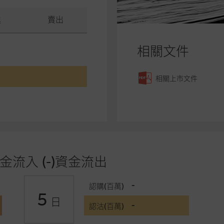
進
賣出
相關文件
相關上市文件
金流入 (-)資金流出
-
認購(百萬)
5
日
-
認沽(百萬)