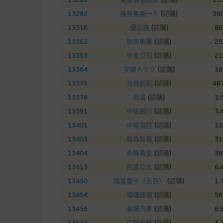
在法律最大許可的情況下，麥格
13282
攜程集團—Ｓ
(
認購
)
360
連結的第三者網站，在任何用途
網站內容的依賴而導致的損失或
13316
優必選
(
認購
)
86
13362
聯想集團
(
認購
)
25
本使用條款的所有方面均受香港
13363
中金公司
(
認購
)
21
13364
安碩Ａ５０
(
認購
)
16
與結構性產品有關的風險
13375
兆易創新
(
認購
)
487
13376
商湯
(
認購
)
1.
結構性產品並無抵押品，如發行
來表現。產品的第二市場可能有
13391
中信銀行
(
認購
)
7.
性產品的詳情及自行評估箇中風險
13401
中遠海控
(
認購
)
15
損失全部投資；而(ii)R類牛熊
13403
翰森製藥
(
認購
)
31
13404
赤峰黃金
(
認購
)
36
網站連結
13413
百威亞太
(
認購
)
6.
13450
國富量子（五百）
(
認購
)
1.
本網站或載有連接非由麥格理集
站的內容及所介紹的產品或服務
13454
福耀玻璃
(
認購
)
56
議閣下自行向本網站述及或連接
13456
長城汽車
(
認購
)
8.
13522
中國飛鶴
(
認購
)
3.