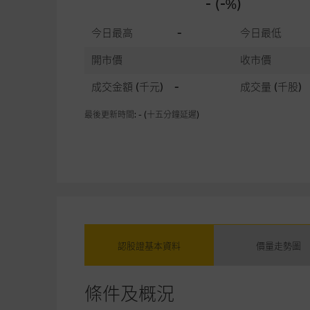
- (-%)
今日最高
-
今日最低
開市價
收市價
成交金額
(千元)
-
成交量
(千股)
最後更新時間: - (十五分鐘延遲)
認股證基本資料
價量走勢圖
條件及概況