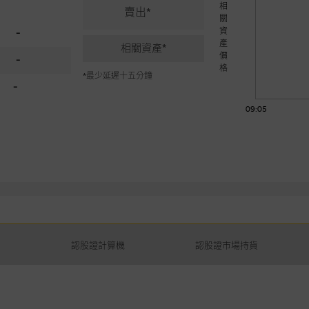
相
賣出*
關
資
-
產
相關資產*
價
-
格
*最少延遲十五分鐘
-
09:05
認股證計算機
認股證市場持貨