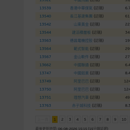
本網站雖連接第三者管理的網站
13539
香港中華煤氣
(
認購
)
6.
13540
長江基建集團
(
認購
)
61
經由本網站接觸到的軟件
13542
山東黃金
(
認購
)
22
部分可經本網站連結下載的軟件
13544
建滔積層板
(
認購
)
34
出的使用條款約束。
13563
德昌電機控股
(
認購
)
19
13564
範式智能
(
認購
)
29
在法律容許的所有範圍內，麥格
13567
金山軟件
(
認購
)
27
不作任何聲明，也不提供任何保
13662
中國聯通
(
認購
)
6.
病毒或任何其他後果所導致的任何
13747
中國鋁業
(
認購
)
8.
13749
阿里巴巴
(
認購
)
124
基本上市文件及補充上市
13750
阿里巴巴
(
認購
)
124
就有關MBL每次發行之認股證及
13751
理想汽車
(
認購
)
49
補充上市文件內。該等文件之英
13763
赤子城科技
(
認購
)
8.
上一頁
1
2
3
版權及商標
4
5
6
7
8
9
10
最後更新時間:
06-08-2026 15:15 (15分鐘延遲)
麥格理集團為本網站內容的版權