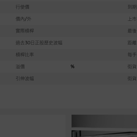
行使價
到期
價內/外
上市
實際槓桿
最後
過去30日正股歷史波幅
距離
槓桿比率
每手
溢價
%
街貨
引伸波幅
街貨