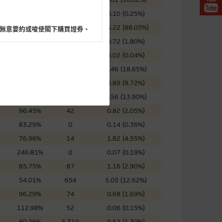
74.53%
68
0.10 (0.25%)
57.35%
0
35.22 (88.05%)
無意要約或唆使閣下購買證券、
40.77%
215
0.72 (1.80%)
52.04%
306
0.02 (0.04%)
101.72%
0
7.46 (18.65%)
87.53%
36
3.89 (9.72%)
閣下的目的而言，網站內容可能
77.41%
0
5.56 (13.90%)
所載的意見、預測及其他資料可
96.45%
42
0.82 (2.05%)
83.29%
0
0.14 (0.36%)
及參數並非唯一可以合理選擇到
76.96%
14
1.82 (4.55%)
表現或回報將來會實現。過去業
246.81%
0
0.07 (0.19%)
作陳述，亦不保證網站內容在任
85.75%
87
1.16 (2.90%)
適用的的法律及/或法規所規定。
54.01%
654
5.05 (12.62%)
由麥格理集團所準備的資料編製
96.29%
74
0.68 (1.69%)
112.98%
52
0.06 (0.15%)
80.26%
5,310
0.52 (1.30%)