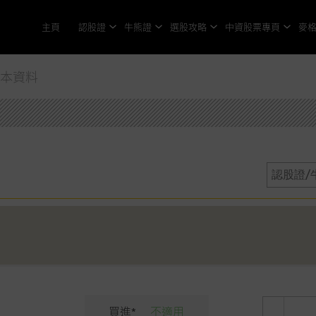
主頁
認股證
牛熊證
選股攻略
中資股票專頁
麥
基本資料
買進*
不適用