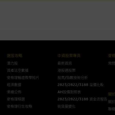
損毀，亦一概不會承擔責任或債務。
法例管限。
人無力償債或違約，投資者可能無法收回部份或全部應收款項。結構性產品價格
限而麥格理資本股份有限公司可能是唯一報價方。閣下應閱讀載于
www.warran
。如有需要，請徵詢獨立之專業意見。牛熊證備有強制贖回機制可能被提早終止，
選股攻略
中資股票專頁
麥
證之剩餘價值則可能為零。
潛力股
最新資訊
常
資產沽空數據
港股通股票
麥格理輪證教學短片
股票/指數技術分析
團管理的網站的連結。此等連結純為方便閣下取得更多關於市場上相關產品及機
經濟數據
2823/2822/3188 溢價比較
，均無任何操控權，因此對此等網站的內容及所介紹服務或產品是否準確或合適
業績公佈
AH股價對照表
關
的第三者查詢。此外，載有第三者網站的連結，不應視為該第三者推介本網站。
麥格理精選
2823/2822/3188 資金流報告
關
，但麥格理集團並非授權網站瀏覽者複製此等網站的任何內容，因該等內容可能
麥格理衍生攻略
街貨量變化
聯