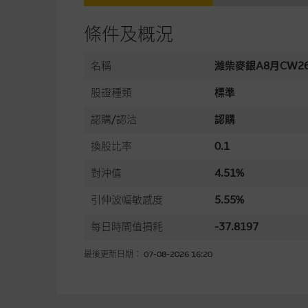
條件及概況
名稱
濰柴麥銀A8月CW2
股證種類
標準
認購/認沽
認購
換股比率
0.1
對沖值
4.51%
引伸波幅敏感度
5.55%
每日時間值損耗
-37.8197
最後更新日期： 07-08-2026 16:20