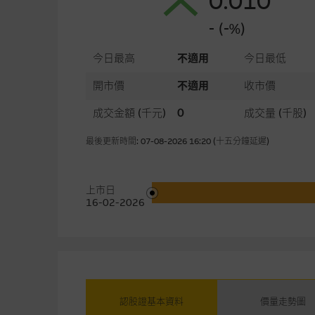
0.010
- (-%)
今日最高
不適用
今日最低
開市價
不適用
收市價
成交金額
(千元)
0
成交量
(千股)
最後更新時間: 07-08-2026 16:20 (十五分鐘延遲)
上市日
16-02-2026
認股證基本資料
價量走勢圖