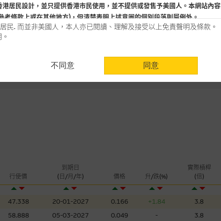
5
香港居民設計，並只提供香港市民使用，並不提供或發售予美國人。本網站內容
日
參考條款上或在其他地方)，但清楚表明上述意圖的個別段落則屬例外。
-0.02
認沽(百萬)
居民. 而並非美國人，本人亦已閱讀、理解及接受以上免責聲明及條款。
明。
用時請考慮個人風險
不同意
同意
認為可靠之來源，且均以真誠提供。惟麥格理集團並無核實所有網站內容，故就
會，亦沒有義務更新網站內容，或修正任何其後變為明顯失實之地方。網站內容
。
分析是基於我們相信的假設及參數而預備的，不構成我們提出的意見。所用假設
公開資料或分析為準確、完整或合理。我們不作陳述，亦不保證任何所示的指示
來自我們在所示日期時認為可靠之來源，且均以真誠提供，然而，麥格理集團不
合時或適合，亦不為資料的準確程度、完整性及合時性負上責任，除非這是有關
，或作為任何合約的根據，以購買或銷售任何證券、貸款或其他工具。網站內容
到期日
實際槓桿
行使價
(日/月/年)
價格
升/跌(%)
(倍)
所知的資料。
產品的過去業績並不保證或預測將來表現。
47.338
20-01-2027
0.166
+1.84
3.8
理集團及其任何相關公司或其董事、高層職員、僱員或代理人不作陳述，亦不保
方面均可靠、完整、合時及準確，對任何因任何形式(包括疏忽)由於網站內容的
58.888
05-03-2027
0.049
-
3.8