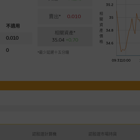
35.2
相
賣出*
0.010
35
關
資
不適用
產
34.8
相關資產*
價
0.010
35.04
+0.70
格
34.6
0
*最少延遲十五分鐘
09:31
10:00
認股證計算機
認股證市場持貨