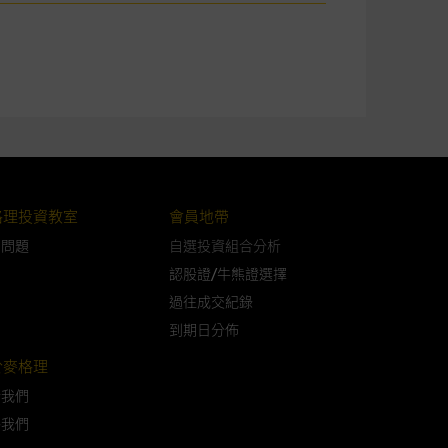
可升可跌。過往表現並不反映未
ts.com.hk
之上市文件以瞭解結構
届時(i) N類牛熊證投資者會
格理投資教室
會員地帶
問問題
自選投資組合分析
認股證/牛熊證選擇
過往成交紀錄
構的資訊。麥格理集團對此等網
到期日分佈
，不作任何聲明。麥格理集團建
於麥格理
於我們
屬他人的知識產權。
絡我們