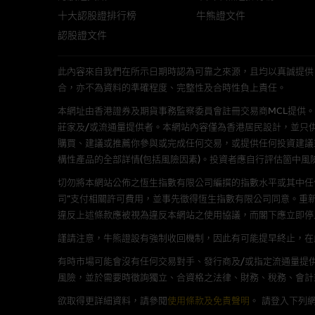
十大認股證排行榜
牛熊證文件
經由本網站接觸到的軟件
認股證文件
部分可經本網站連結下載的軟件
出的使用條款約束。
此內容來自我們在所示日期時認為可靠之來源，且均以真誠提供。然而，Mac
合，亦不為資料的準確程度、完整性及合時性負上責任。
在法律容許的所有範圍內，麥格
不作任何聲明，也不提供任何保
本網址由香港證券及期貨事務監察委員會註冊交易商MCL提供。MCL為本文
病毒或任何其他後果所導致的任何
莊家及/或流通量提供者。本網站內容僅為香港居民設計，並只
購買、建議或推薦你參與或完成任何交易，或提供任何投資建議
構性產品的全部詳情(包括風險因素)。投資者應自行評估箇中風
基本上市文件及補充上市
切勿將本網站公佈之恆生指數有限公司編撰的指數水平或其中任
就有關MBL每次發行之認股證及
司”支付相關許可費用，並事先徵得恆生指數有限公司同意。重
補充上市文件內。該等文件之英
違反上述條款應被視為違反本網站之使用協議，而閣下應立即停
謹請注意，牛熊證設有強制收回機制，因此有可能提早終止，在此情
版權及商標
有時市場可能會沒有任何交易對手、發行商及/或指定流通量提供
風險，並於需要時徵詢獨立、合資格之法律、財務、稅務、會計
麥格理集團為本網站內容的版權
編、上載、連結、組幀、廣播、
欲取得更詳細資料，請參閱
使用條款及免責聲明
。
請登入下列