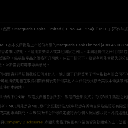
應用
程式屬於第三者的產品。閣下使用此等屬於第三者的軟件，須自負全責。此等軟
quarie Capital Limited (CE No. AAC 534)(「 MC
理集團概不承擔經由本網站使用或下載任何軟件(不論是否屬於第三者)而引起的
證，特別是在法律容許的所有範圍內，概不負責經由本網站使用或下載任何軟件(
所提及上市股份有關的Macquarie Bank Limited (ABN 46 008 
損失(包括但不限於數據遺失、業務運作受干擾及盈利虧損)。
供香港市民使用，不適用於美國人或其他國家之居民。本網址提供之任何資料
或服務。結構性產品之價格可升可跌，在若干情況下，投資者可能會損失部分
險，並於需要時尋求專業意見。
文件
何相關資料重新轉載給任何其他人，除非閣下已經簽署了恆生指數有限公司不時
/或牛熊證而言，認股證及/或牛熊證之條款及條件以及發行商的財務與其他資
新轉載指使用者在取得相關資料後向任何其他人以任何形式修改其版本傳播該資
文版及中譯版見於本網站。
止使用本網站。
況下(i)N類牛熊證投資者會損失於牛熊證的全部投資；而(ii)R類牛熊證之
者，MCL可能是為MBL發行之認股證及/或牛熊證在香港交易及結算所有限
或其他專業顧問，以確保所作之任何決定能符合你個人及財務狀況。凡提述過
持有人或獲准使用者。除非瀏覽內容所需或為法律容許，閣下在獲得麥格理集團
發放或以任何其他形式傳遞本網站的內容。
網頁
Company Disclosures
,查閱與麥格理集團有企業融資業務關係的上市法團