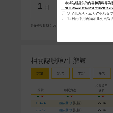
1
本網站所提供的內容和資料專為
日
基金單位或其他投資工具(不論在
+0.10
認沽(百萬)
剔了此方格，本人確認為香港
14日內不用再顯示此免責聲
提供網站內容的基準 – 使
最後更新日期： 07-08-2026
網站內容來自我們在所示日期時
未必完整或準確。麥格理集團不
予更改或刪除，而毋須作出通知
任何指示價格報價、公開資料或
相關認股證/牛熊證
的，因此並不保證該類報價單、
績並不保證將來表現。網站內容
認購
認沽
牛證
熊證
何用途上均完整、可靠、準確、
網站內容不構成要約及徵求要約
相關資產
編號
相關資產
現價
而成，但不包括麥格理集團職員
15474
濰柴動力
(
認購
)
35.04
在法律最大許可的情況下，麥格
連結的第三者網站，在任何用途
28737
濰柴動力
(
認購
)
35.04