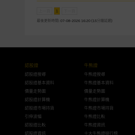
網站內容的依賴而導致的損失或
上一頁
1
下一頁
本使用條款的所有方面均受香港
最後更新時間:
07-08-2026 16:20 (15分鐘延遲)
與結構性產品有關的風險
結構性產品並無抵押品，如發行
來表現。產品的第二市場可能有
性產品的詳情及自行評估箇中風險
認股證
牛熊證
損失全部投資；而(ii)R類牛熊
認股證搜尋
牛熊證搜尋
認股證基本資料
牛熊證基本資料
網站連結
價量走勢圖
價量走勢圖
本網站或載有連接非由麥格理集
認股證計算機
牛熊證計算機
站的內容及所介紹的產品或服務
認股證市場持貨
牛熊證市場持貨
議閣下自行向本網站述及或連接
引伸波幅
牛熊證比較
本網站雖連接第三者管理的網站
認股證比較
牛熊證資訊
認股證資訊
十大牛熊證排行榜