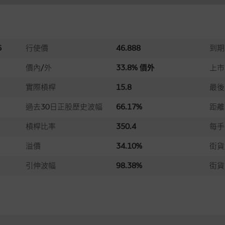
6
行使價
46.888
到期
價內/外
33.8% 價外
上市
實際槓桿
15.8
最後
過去30日正股歷史波幅
66.17%
距離
槓桿比率
350.4
每手
溢價
34.10%
街貨
引伸波幅
98.38%
街貨