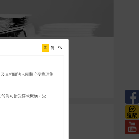
繁
简
EN
格理”) 及其相關法人團體 (”麥格理集
3 542)的認可接受存款機構，受