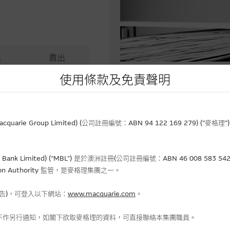
進
賣出
4
35.08
使用條款及免責聲明
相關文件
5.10
相關上市文件
rie Group Limited) (公司註冊編號：ABN 94 122 169 279) (”麥
4.14
Bank Limited) ("MBL") 是於澳洲註冊(公司註冊編號：ABN 46 008 58
gulation Authority 監管，是麥格理集團之一。
報告)，可登入以下網站：
www.macquarie.com
。
金流入 (-)資金流出
不作另行通知，如閣下欲取麥格理的資料，可直接聯絡本集團職員。
-0.00
認購(百萬)