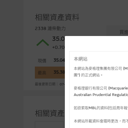
相關資產資料
2338 濰柴動力
買
35.04
35.0
+0.700(+2.04%)
本網站
35.04
3
現價
開市
本網站為麥格理集團有限公司 (Macqua
35.38
3
最高
最低
團”) 的正式網站。
最後更新日期： 07-08-2026 16:20(十五分鐘延遲)
麥格理銀行有限公司 (Macquarie 
Australian Prudential Re
如欲索取MBL的資料(包括周年
相關資產認股證資金流 (+)資
本網站所載資料會隨時更改，而
+0.10
認購(百萬)