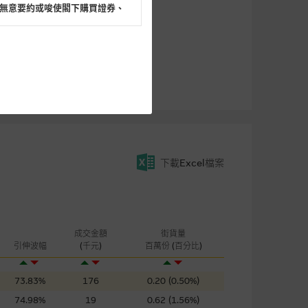
無意要約或唆使閣下購買證券、
閣下的目的而言，網站內容可能
所載的意見、預測及其他資料可
及參數並非唯一可以合理選擇到
下載Excel檔案
表現或回報將來會實現。過去業
作陳述，亦不保證網站內容在任
適用的的法律及/或法規所規定。
由麥格理集團所準備的資料編製
成交金額
街貨量
引伸波幅
(千元)
百萬份 (百分比)
73.83%
176
0.20 (0.50%)
證網站內容，或任何與本網站相
錯誤、失實、遺漏、或任何人士對
74.98%
19
0.62 (1.56%)