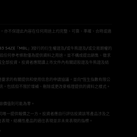
件的使用，可能受軟件持有人訂
L 」)不作陳述，亦不保證此內容在任何用途上均完整、可靠、準確、合時或適
責任。麥格理集團並且對此等軟件
不論是否屬於第三者)而出現電腦
583 542)(「MBL」)發行的衍生權證及/或牛熊證及/或交易期權的
包括任何參考條款僅為提供資料之用途，並不構成提出銷售、徵求
或全部投資。投資者應閱讀上市文件內有關認股證及牛熊證及結
要求的有關提供和使用信息的申請協議，並向“恆生指數有限公
料已載列於基本上市文件及相關之
訊，包括但不限於增補、刪除或更改麥格理提供的資料之樣式。
剩餘價值則可能為零。
公司唯一提供報價之一方。投資者應自行評估投資該等產品涉及之
往表現，結構性產品的過往表現並非未來表現的指標。
的書面同意前，不可複製、改
。