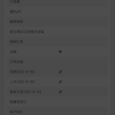
行使價
價內/外
實際槓桿
過去30日正股歷史波幅
槓桿比率
溢價
%
引伸波幅
到期日(日-月-年)
//
上市日(日-月-年)
//
最後交易日(日-月-年)
//
距離到期日
每手(份)