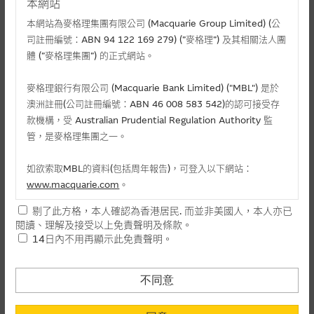
本網站
本網站為麥格理集團有限公司 (Macquarie Group Limited) (公
司註冊編號：ABN 94 122 169 279) (”麥格理”) 及其相關法人團
體 (”麥格理集團”) 的正式網站。
麥格理銀行有限公司 (Macquarie Bank Limited) ("MBL") 是於
澳洲註冊(公司註冊編號：ABN 46 008 583 542)的認可接受存
款機構，受 Australian Prudential Regulation Authority 監
管，是麥格理集團之一。
相關文件
如欲索取MBL的資料(包括周年報告)，可登入以下網站：
相關上市文件
www.macquarie.com
。
剔了此方格，本人確認為香港居民. 而並非美國人，本人亦已
本網站所載資料會隨時更改，而不作另行通知，如閣下欲取麥格
閱讀、理解及接受以上免責聲明及條款。
理的資料，可直接聯絡本集團職員。
相關資產認股證資金流 (+)資金流入 (-)資金流出
14日內不用再顯示此免責聲明。
本網站所提供的內容和資料專為香港居民設計，並只提供香港市
-
認購(百萬)
1
民使用，並不提供或發售予美國人。本網站內容無意要約或唆使
不同意
日
閣下購買證券、基金單位或其他投資工具(不論在參考條款上或在
-
認沽(百萬)
其他地方)，但清楚表明上述意圖的個別段落則屬例外。