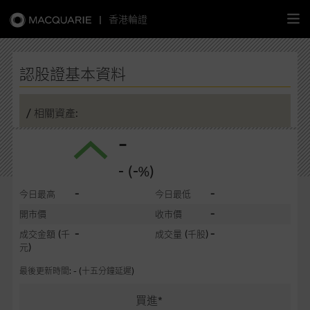
|
香港輪證
繁
簡
EN
認股證基本資料
/ 相關資產:
-
主頁
- (-%)
認股證
-
-
今日最高
今日最低
牛熊證
-
開市價
收市價
-
-
成交金額
(千
成交量
(千股)
選股攻略
元)
最後更新時間: - (十五分鐘延遲)
中資股票專頁
買進*