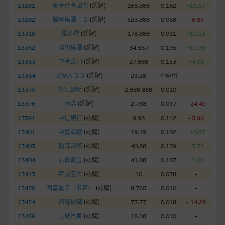
股份有限公司可能是唯一報價方。閣下應閱讀載于
13281
紫金黃金國際
(
認購
)
168.888
0.182
+16.67
www.warrants.com.hk
之上市文件以瞭解結構性產品的詳情及
13282
攜程集團—Ｓ
(
認購
)
523.888
0.068
- 6.85
自行評估箇中風險。如有需要，請徵詢獨立之專業意見。牛熊證
13316
優必選
(
認購
)
178.888
0.031
+19.23
備有強制贖回機制可能被提早終止，届時(i) N類牛熊證投資者會
13362
聯想集團
(
認購
)
34.567
0.135
+17.39
損失全部投資；而(ii)R類牛熊證之剩餘價值則可能為零。
13363
中金公司
(
認購
)
27.888
0.153
+4.08
網站連結
13364
安碩Ａ５０
(
認購
)
23.28
不適用
-
13375
兆易創新
(
認購
)
2,888.888
0.010
-
本網站或載有連接非由麥格理集團管理的網站的連結。此等連結
純為方便閣下取得更多關於市場上相關產品及機構的資訊。麥格
13376
商湯
(
認購
)
2.788
0.037
- 24.49
理集團對此等網站的內容及所介紹的產品或服務，均無任何操控
13391
中信銀行
(
認購
)
9.98
0.142
- 5.96
權，因此對此等網站的內容及所介紹服務或產品是否準確或合
13401
中遠海控
(
認購
)
19.19
0.102
+10.87
適，不作任何聲明。麥格理集團建議閣下自行向本網站述及或連
13403
翰森製藥
(
認購
)
40.88
0.139
+3.73
接的第三者查詢。此外，載有第三者網站的連結，不應視為該第
三者推介本網站。
13404
赤峰黃金
(
認購
)
41.88
0.187
+1.08
13413
百威亞太
(
認購
)
10
0.078
-
本網站雖連接第三者管理的網站，但麥格理集團並非授權網站瀏
13450
國富量子（五百）
(
認購
)
8.765
0.010
-
覽者複製此等網站的任何內容，因該等內容可能屬他人的知識產
13454
福耀玻璃
(
認購
)
77.77
0.018
- 14.29
權。
13456
長城汽車
(
認購
)
18.18
0.010
-