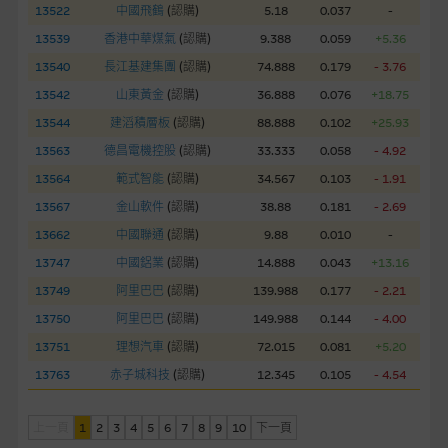
13522
中國飛鶴
(
認購
)
5.18
0.037
-
經由本網站接觸到的軟件應用
13539
香港中華煤氣
(
認購
)
9.388
0.059
+5.36
部分可經本網站連結下載的軟件程式屬於第三者的產品。閣下使
用此等屬於第三者的軟件，須自負全責。此等軟件的使用，可能
13540
長江基建集團
(
認購
)
74.888
0.179
- 3.76
受軟件持有人訂出的使用條款約束。
13542
山東黃金
(
認購
)
36.888
0.076
+18.75
13544
建滔積層板
(
認購
)
88.888
0.102
+25.93
在法律容許的所有範圍內，麥格理集團概不承擔經由本網站使用
13563
德昌電機控股
(
認購
)
33.333
0.058
- 4.92
或下載任何軟件(不論是否屬於第三者)而引起的責任。麥格理集
13564
範式智能
(
認購
)
34.567
0.103
- 1.91
團並且對此等軟件不作任何聲明，也不提供任何保證，特別是在
法律容許的所有範圍內，概不負責經由本網站使用或下載任何軟
13567
金山軟件
(
認購
)
38.88
0.181
- 2.69
件(不論是否屬於第三者)而出現電腦病毒或任何其他後果所導致
13662
中國聯通
(
認購
)
9.88
0.010
-
的任何損失(包括但不限於數據遺失、業務運作受干擾及盈利虧
13747
中國鋁業
(
認購
)
14.888
0.043
+13.16
損)。
13749
阿里巴巴
(
認購
)
139.988
0.177
- 2.21
13750
阿里巴巴
(
認購
)
149.988
0.144
- 4.00
基本上市文件及補充上市文件
13751
理想汽車
(
認購
)
72.015
0.081
+5.20
就有關MBL每次發行之認股證及/或牛熊證而言，認股證及/或牛
熊證之條款及條件以及發行商的財務與其他資料已載列於基本上
13763
赤子城科技
(
認購
)
12.345
0.105
- 4.54
市文件及相關之補充上市文件內。該等文件之英文版及中譯版見
於本網站。
上一頁
1
2
3
4
5
6
7
8
9
10
下一頁