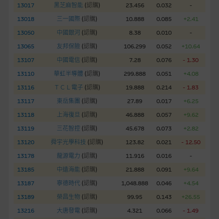
13017
黑芝麻智能
(
認購
)
23.456
0.032
-
網站內容不構成要約及徵求要約，或作為任何合約的根據，以購
13018
三一國際
(
認購
)
10.888
0.085
+2.41
買或銷售任何證券、貸款或其他工具。網站內容由麥格理集團所
13050
中國銀河
(
認購
)
8.38
0.010
-
準備的資料編製而成，但不包括麥格理集團職員所知的資料。
產
13065
友邦保險
(
認購
)
106.299
0.052
+10.64
品的過去業績並不保證或預測將來表現。
13107
中國電信
(
認購
)
7.28
0.076
- 1.30
在法律最大許可的情況下，麥格理集團及其任何相關公司或其董
13110
華虹半導體
(
認購
)
299.888
0.051
+4.08
事、高層職員、僱員或代理人不作陳述，亦不保證網站內容，或
13116
ＴＣＬ電子
(
認購
)
19.888
0.214
- 1.83
任何與本網站相連結的第三者網站，在任何用途方面均可靠、完
13117
東岳集團
(
認購
)
27.89
0.017
+6.25
整、合時及準確，對任何因任何形式(包括疏忽)由於網站內容的
13118
上海復旦
(
認購
)
46.888
0.057
+9.62
錯誤、失實、遺漏、或任何人士對網站內容的依賴而導致的損失
13119
三花智控
(
認購
)
45.678
0.073
+2.82
或損毀，亦一概不會承擔責任或債務。
13120
舜宇光學科技
(
認購
)
123.82
0.021
- 12.50
本使用條款的所有方面均受香港法例管限。
13178
龍源電力
(
認購
)
11.916
0.016
-
13185
中遠海能
(
認購
)
21.888
0.091
+9.64
與結構性產品有關的風險
13187
寧德時代
(
認購
)
1,048.888
0.046
+4.54
結構性產品並無抵押品，如發行人無力償債或違約，投資者可能
13189
榮昌生物
(
認購
)
99.95
0.143
+26.55
無法收回部份或全部應收款項。結構性產品價格可升可跌。過往
13216
大唐發電
(
認購
)
4.321
0.066
- 1.49
表現並不反映未來表現。產品的第二市場可能有限而麥格理資本