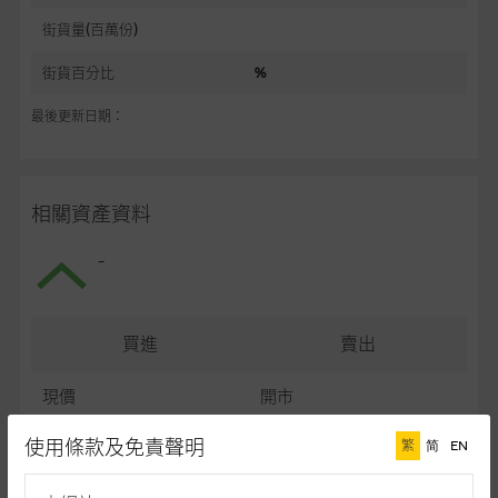
街貨量(百萬份)
街貨百分比
%
最後更新日期：
相關資產資料
-
買進
賣出
現價
開市
最高
最低
使用條款及免責聲明
繁
简
EN
最後更新日期： (十五分鐘延遲)