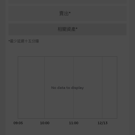
麥格理投資教室
賣出*
會員專區
相關資產*
關於我們
*最少延遲十五分鐘
No data to display
09:05
10:00
11:00
12/13