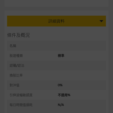
詳細資料
條件及概況
名稱
股證種類
標準
認購/認沽
換股比率
對沖值
0%
引伸波幅敏感度
不適用%
每日時間值損耗
N/A