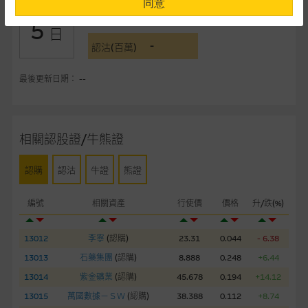
同意
-
認購(百萬)
5
提供網站內容的基準 – 使用時請考慮個人風險
日
-
網站內容來自我們在所示日期時認為可靠之來源，且均以真誠提
認沽(百萬)
供。惟麥格理集團並無核實所有網站內容，故就閣下的目的而
言，網站內容可能未必完整或準確。麥格理集團不會，亦沒有義
最後更新日期： --
務更新網站內容，或修正任何其後變為明顯失實之地方。網站內
容所載的意見、預測及其他資料可予更改或刪除，而毋須作出通
知。
相關認股證/牛熊證
任何指示價格報價、公開資料或分析是基於我們相信的假設及參
認購
認沽
牛證
熊證
數而預備的，不構成我們提出的意見。所用假設及參數並非唯一
可以合理選擇到的，因此並不保證該類報價單、公開資料或分析
編號
相關資產
行使價
價格
升/跌(%)
為準確、完整或合理。我們不作陳述，亦不保證任何所示的指示
表現或回報將來會實現。過去業績並不保證將來表現。網站內容
來自我們在所示日期時認為可靠之來源，且均以真誠提供，然
13012
李寧
(
認購
)
23.31
0.044
- 6.38
而，麥格理集團不作陳述，亦不保證網站內容在任何用途上均完
13013
石藥集團
(
認購
)
8.888
0.248
+6.44
整、可靠、準確、合時或適合，亦不為資料的準確程度、完整性
13014
紫金礦業
(
認購
)
45.678
0.194
+14.12
及合時性負上責任，除非這是有關適用的的法律及/或法規所規
13015
萬國數據－ＳＷ
(
認購
)
38.388
0.112
+8.74
定。