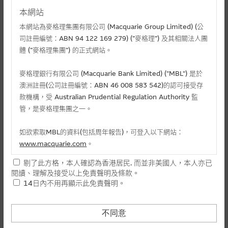
麥格理投資教室
本網站
所謂觀察期是指當牛熊證被強制收回後，至下一個交易時段內，以相
牛熊證價格的組成及影響價格因素
關資產價格的最低價（牛證）或最高價（熊證）作為結算價。假設某
會員專區
本網站為麥格理集團有限公司 (Macquarie Group Limited) (公
牛熊證在下午交易時段被強制收回，觀察期將由該牛熊證被強制收回
司註冊編號：ABN 94 122 169 279) (”麥格理”) 及其相關法人團
後，直至翌日上午收市為止。
體 (”麥格理集團”) 的正式網站。
關於我們
然而，倘若市況較為波動，而觀察期內相關資產曾下跌至行使價或以
麥格理銀行有限公司 (Macquarie Bank Limited) ("MBL") 是於
下（牛證）或升至行使價或以上（熊證），R類牛熊證會出現沒有任
澳洲註冊(公司註冊編號：ABN 46 008 583 542)的認可接受存
何剩餘價值的情況。
款機構，受 Australian Prudential Regulation Authority 監
管，是麥格理集團之一。
持有至到期日
如欲索取MBL的資料(包括周年報告)，可登入以下網站：
www.macquarie.com
。
若牛熊證於到期日前沒有被強制收回，而投資者持貨至到期日為止，
則可參考下文計算牛熊證結算價。
剔了此方格，本人確認為香港居民. 而並非美國人，本人亦已
本網站所載資料會隨時更改，而不作另行通知，如閣下欲取麥格
閱讀、理解及接受以上免責聲明及條款。
牛證結算公式
= (結算價#- 行使價) / 換股比率
理的資料，可直接聯絡本集團職員。
14日內不用再顯示此免責聲明。
熊證結算公式
= (行使價- 結算價#) / 換股比率
本網站所提供的內容和資料專為香港居民設計，並只提供香港市
# 指數牛熊證結算價為相關資產於計價日(即指數牛熊證到期日)每5分
民使用，並不提供或發售予美國人。本網站內容無意要約或唆使
不同意
鐘的平均價
閣下購買證券、基金單位或其他投資工具(不論在參考條款上或在