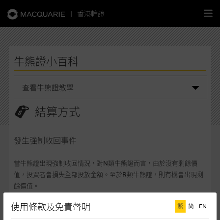
|
香港輪證
繁
簡
EN
牛熊證小百科
查看牛熊證教學
主頁
牛熊證是什麼?
結算方式
認股證
認識強制收回機制
發生強制收回事件
牛熊證
結算方式
當牛熊證出現強制收回情況，對N類牛熊證而言，由於沒有剩餘價
選股攻略
選擇牛熊證三部曲
值，投資者會損失全部投放金額。至於R類牛熊證，則有機會出現剩
餘價值。
相關資產價格越近收回價的後果
中資股票專頁
牛證剩餘價值
= (察期內相關資產最低價格－行使價) / 換股比率
使用條款及免責聲明
繁
简
EN
牛熊證收回水平密集區
熊證剩餘價值
= (行使價 - 察期內相關資產最高價格) / 換股比率