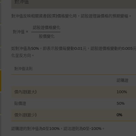
對沖值
對沖值反映相關資產(股票)價格變化時，認股證理論價格的預期變幅。
認股證價格變化
對沖值 =
股價變化
如對沖值為50%，即表示股價每變動0.01元，認股證價格變動約0.0
化呈反方向。
對沖值法則
認購證
價內證(最大)
100%
貼價證
50%
價外證(最少)
0%
認購證的對沖值為0至100%，認沽證則為0至-100%。